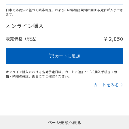
日本の外為法に基づく該非判定、およびEAR再輸出規制に関する見解が入手でき
ます。
"対応済み"や非含有の記載がされた商品であっても、流通
在庫等で未対応品が混在する可能性があります。
オンライン購入
非含有品が必要な際は、弊社営業部門もしくは販売店へお
問い合わせください。
¥ 2,050
販売価格（税込）
この製品のRoHS/REACH対応状況ページへ
カートに追加
オンライン購入における出荷予定日は、カートに追加～「ご購入手続き：価
格・納期の確認」画面にてご確認ください。
カートをみる
ページ先頭へ戻る