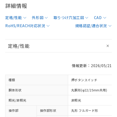
詳細情報
定格/性能
外形図
取りつけ穴加工図
CAD
RoHS/REACH対応状況
規格認証/適合状況
定格/性能
情報更新：2026/05/21
種類
押ボタンスイッチ
胴体形状
丸胴形(φ22/25mm共用)
照光/非照光
非照光
操作部
操作部形状
丸形 フルガード形