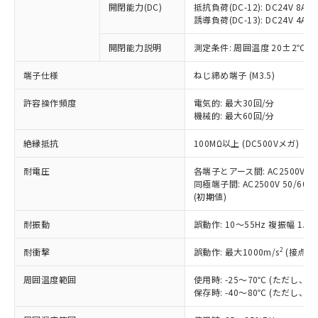
開閉能力(DC)
抵抗負荷(DC-12): DC24V 8A/DC
商品です。
誘導負荷(DC-13): DC24V 4A/DC
対応予定なし：EU RoHS指令（10物質）の
以下の条件をお読みいただき、同意のうえ
非含有に非対応の商品で、対応品を出す予
開閉能力説明
測定条件: 周囲温度 20±2℃、
ご利用ください。
定はありません。
調査・確認中：EU RoHS指令（10物質）の
端子仕様
ねじ締め端子 (M3.5)
本サービスは、当社制御機器事業取扱
※1 中国RoHS○×表
非含有の対応状況を調査中または確認中の
商品の当社在庫状況および標準価格
許容操作頻度
商品です。
電気的: 最大30回/分
(税抜)を提供させていただくもので
「○」：最大均質材料含有率が中国RoHSの
機械的: 最大60回/分
非該当品：ライセンス料など無形物で、有
す。
基準値以下であることを示します。
害物質有無と関係のない商品です。
当社制御機器事業取扱商品の中には、
絶縁抵抗
100MΩ以上 (DC500Vメガ)
「×」：最大均質材料含有率が中国RoHSの
仕入先様の事情により、非含有部品として
本サービスの対象外となる商品もある
基準値を超えていることを示します。
いたものが、含有品と判明した場合などや
当社は、これら貴社製品のうち、外国
ことをご了承ください。
耐電圧
各端子とアース間: AC2500V 50/
「－」：未確認です。当社販売部門へお問
むを得ず変更することがあります。
為替および外国貿易法に定める商品
同極端子間: AC2500V 50/60Hz
在庫状況および標準価格照会結果は、
い合わせください。
（以下｢規制貨物等」という）を輸出
(初期値)
記載している更新日時点での社内デー
*EU RoHS指令（10物質）：
または国外への提供する場合は、日本
記
タに基づき作成されるものであり、閲
説明
鉛(Pb) 1000ppm以下、 水銀(Hg) 1000ppm以下、 カド
*中国RoHS10物質の基準値 (GB/T26572)：
耐振動
誤動作: 10～55Hz 複振幅 1.
国政府の輸出許可(または役務取引許
号
覧された時点での実際の在庫および標
ミウム(Cd) 100ppm以下、
Pb(鉛) :1000ppm、 Hg(水銀) : 1000ppm、 Cd(カドミウ
可)を取得するなどの必要な手続きを
六価クロム(Cr(Ⅵ)) 1000ppm以下、ポリ臭化ビフェニル
ム) : 100ppm、
準価格とは異なる場合があることをご
類(PBB) 1000ppm以下、ポリ臭化ジフェニルエーテル類
2
耐衝撃
誤動作: 最大1000m/s
(接点開
Cr(Ⅵ)(六価クロム) : 1000ppm、 PBBs(ポリ臭化ビフェ
とります。
了承ください。
(PBDE) 1000ppm以下、フタル酸ビス(2-エチルヘキシ
○
一定数以上の在庫あり
ニル類) : 1000ppm、 PBDEs(ポリ臭化ジフェニルエーテ
当社は規制貨物を破棄する場合は、完
ル) (DEHP)(別名：DOP) 1000ppm以下、フタル酸ブチ
正式な納期状況および標準価格はお客
ル類) : 1000ppm、
周囲温度範囲
使用時: -25～70℃ (ただし
ルベンジル（BBP） 1000ppm以下、フタル酸ジブチル
全に破砕するなど、違法に輸出されな
DBP(フタル酸ジブチル) : 1000ppm、 DIBP(フタル酸ジ
様のお取引先、またはお客様担当のオ
保存時: -40～80℃ (ただし
（DBP） 1000ppm以下、フタル酸ジイソブチル
イソブチル) : 1000ppm、 BBP(フタル酸ブチルベンジ
△
一定数には満たないが在庫あり
いよう必要な手段を講じます。
ムロン制御機器販売店・当社販売員に
(DIBP) 1000ppm以下
ル) : 1000ppm、
当社は貴社製品を、核兵器、ミサイ
但し、RoHS指令で産業用監視および制御機器に対する
DEHP(フタル酸ビス(2-エチルヘキシル)) : 1000ppm