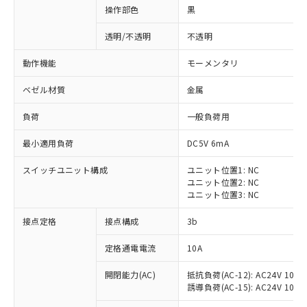
操作部色
黒
透明/不透明
不透明
動作機能
モーメンタリ
ベゼル材質
金属
負荷
一般負荷用
最小適用負荷
DC5V 6mA
スイッチユニット構成
ユニット位置1: NC
ユニット位置2: NC
ユニット位置3: NC
※1 対応状況
接点定格
接点構成
3b
対応済み：EU RoHS指令（10物質）の
定格通電電流
10A
非含有に対応した製品が提供可能な商品で
開閉能力(AC)
抵抗負荷(AC-12): AC24V 10A/A
す。
誘導負荷(AC-15): AC24V 10A/AC
対応予定：EU RoHS指令（10物質）の非含
ご利用条件
有に対応した製品に切り替える予定のある