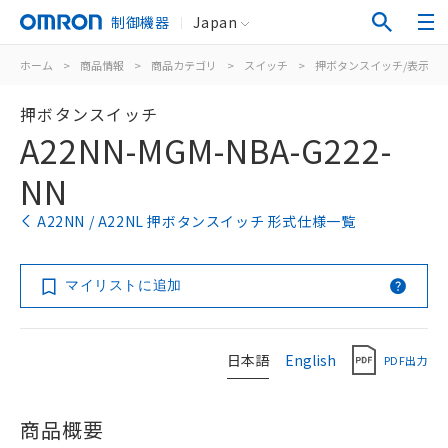
制御機器
Japan
ホーム
>
商品情報
>
商品カテゴリ
>
スイッチ
>
押ボタンスイッチ/表示灯
押ボタンスイッチ
A22NN-MGM-NBA-G222-
NN
A22NN / A22NL 押ボタンスイッチ 形式仕様一覧
マイリストに追加
日本語
English
PDF出力
商品概要