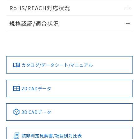
また、RoHS指令のフタル酸エステル類４
ログイン/会員登録いただくと、CADデータをダウンロー
RoHS/REACH対応状況
物質の対応では、対応完了までの期間は出
ドすることができます。
荷製品に未対応品が混在することから備考
情報更新：2026/7/29
欄に対応日を記載しておりました。
規格認証/適合状況
既に当社にて対応品への在庫切替を完了
ログイン/会員登録
EU RoHS
注意事項・凡例
していることから、特段のことがない限
UL認証
CSA認証
CEマーキング
り、2022年1月12日より割愛しておりま
す。
Yes
Yes
Yes
対応状況
対応予定月
※1
※2
ダウンロードデータをご利用いただく前に、以下を必ずお読
みください。
カタログ/データシート/マニュアル
対応済み
ソフトウェアの使用条件
LR型式承認
DNV型式承認
BV型式承認
KR型式承
（イギリス
（ノルウェー
（フランス
（韓国
船舶規格）
船舶規格）
船舶規格）
船舶規格
中国 RoHS
注意事項・凡例
2D CADデータ
No
No
No
No
中国 RoHS表
※1 ※2
3D CADデータ
この製品の規格認証/適合状況ページへ
Pb
Hg
Cd
Cr(VI)
その他の認証はこちらのページからご検索ください
該非判定見解書/項目別対比表
O
O
O
O