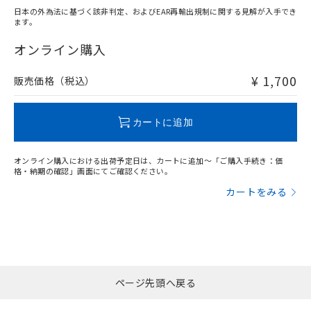
日本の外為法に基づく該非判定、およびEAR再輸出規制に関する見解が入手でき
ます。
"対応済み"や非含有の記載がされた商品であっても、流通
在庫等で未対応品が混在する可能性があります。
オンライン購入
非含有品が必要な際は、弊社営業部門もしくは販売店へお
問い合わせください。
¥ 1,700
販売価格（税込）
この製品のRoHS/REACH対応状況ページへ
カートに追加
オンライン購入における出荷予定日は、カートに追加～「ご購入手続き：価
格・納期の確認」画面にてご確認ください。
カートをみる
ページ先頭へ戻る