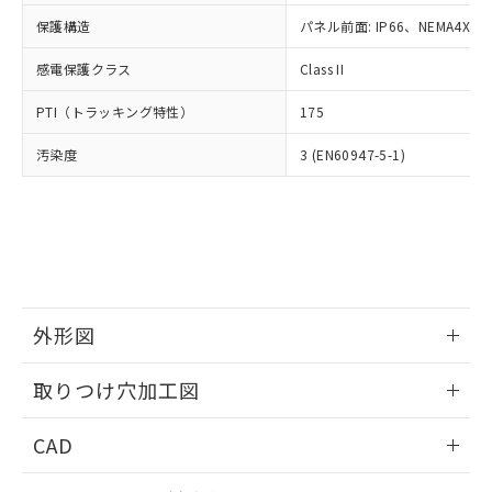
適用除外項目は除く。
ル、化学兵器、生物兵器またはその他
－
在庫なし(最新の在庫状況につ
オムロン制御機器販売店や当社販売拠
フタル酸エステル類の４物質については閾値を超える意
保護構造
パネル前面: IP66、NEMA4X, N
武器並びにこれらの製造装置等に一切
いては、お客様のお取引先、ま
図的な使用がないことを確認しています。
点は「
販売ネットワーク
」をご確認
※2 環境保護使用期限
使用いたしません。
たはお客様担当のオムロン制御
ください。
感電保護クラス
Class II
当社は、貴社製品を第三者に販売する
機器販売店・当社販売員にご確
在庫状況および標準価格結果を当社の
※2 対応予定月
「ｅ」：有害物質（10物質）のすべてが基
場合は、上記1、2および3の内容を当
認ください)
事前の承諾なく第三者に漏洩または開
PTI（トラッキング特性）
175
準値以下であることを示します。
該第三者に通知します。また当社は、
示しないようお願いします。
部品在庫の切り替え状況などにより、予定
「10」：通常の使用状況下において有害物
販売先および販売に係わる関係者が違
マイパーツ機能（部品リスト作成サー
汚染度
3 (EN60947-5-1)
空
受注生産機種、また在庫状況の
月が前後することがあります。
質が外部に漏えいし、環境に深刻な影響を
法に輸出するおそれがある場合は、取
ビス）をご利用いただくには、I-Web
白
情報を公開していない機種
及ぼさない年数を意味します。
り引きをいたしません。
メンバーズにご登録されている必要が
「－」：未確認です。当社販売部門へお問
あります。
い合わせください。
お客様が当ウェブサイト上で当社にご
※3 非含有証明書ダウンロード
登録された部品リストについて、当社
および当社の共同利用者が、当社の製
下記の非含有証明書をダウンロードするこ
品・サービスに関するお客様との取
とができます。
外形図
合意する
キャンセル
引・商談に必要な範囲で利用すること
をご了承ください。
情報更新：2026/05/21
EU RoHS指令（10物質）の非含有証明書
※当社の共同利用者とは、
"個人情報
取りつけ穴加工図
51物質の非含有証明書（当社基準）
の共同利用に関して"
の「1.共同利
※本証明書は発行日時点で非含有を証明す
情報更新：2026/05/21
用者の範囲」に記載されている法人を
CAD
るもので、過去に遡って非含有を証明する
指します。
ものではありません。
ログイン/会員登録いただくと、CADデータをダウンロー
また、RoHS指令のフタル酸エステル類４