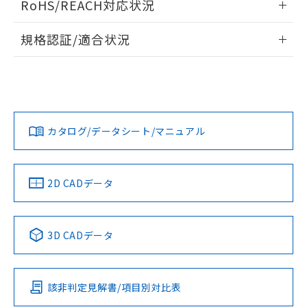
RoHS/REACH対応状況
ドすることができます。
物質の対応では、対応完了までの期間は出
荷製品に未対応品が混在することから備考
情報更新：2026/7/29
規格認証/適合状況
欄に対応日を記載しておりました。
既に当社にて対応品への在庫切替を完了
ログイン/会員登録
EU RoHS
注意事項・凡例
UL認証
していることから、特段のことがない限
CSA認証
CEマーキング
り、2022年1月12日より割愛しておりま
Yes
Yes
Yes
す。
対応状況
対応予定月
※1
※2
ダウンロードデータをご利用いただく前に、以下を必ずお読
みください。
カタログ/データシート/マニュアル
対応済み
ソフトウェアの使用条件
LR型式承認
DNV型式承認
BV型式承認
KR型式承
（イギリス
（ノルウェー
（フランス
（韓国
船舶規格）
船舶規格）
船舶規格）
船舶規格
中国 RoHS
注意事項・凡例
2D CADデータ
No
No
No
No
中国 RoHS表
※1 ※2
3D CADデータ
この製品の規格認証/適合状況ページへ
Pb
Hg
Cd
Cr(VI)
その他の認証はこちらのページからご検索ください
該非判定見解書/項目別対比表
O
O
O
O