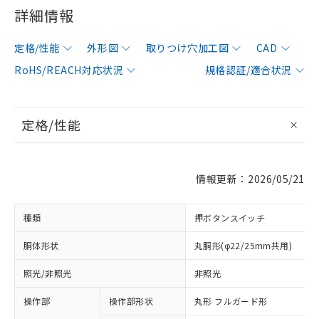
詳細情報
定格/性能
外形図
取りつけ穴加工図
CAD
RoHS/REACH対応状況
規格認証/適合状況
定格/性能
情報更新：2026/05/21
種類
押ボタンスイッチ
胴体形状
丸胴形(φ22/25mm共用)
照光/非照光
非照光
操作部
操作部形状
丸形 フルガード形