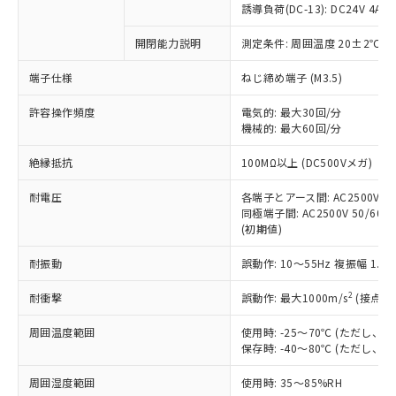
商品です。
誘導負荷(DC-13): DC24V 4A/DC
対応予定なし：EU RoHS指令（10物質）の
以下の条件をお読みいただき、同意のうえ
開閉能力説明
測定条件: 周囲温度 20±2℃、
非含有に非対応の商品で、対応品を出す予
ご利用ください。
定はありません。
端子仕様
ねじ締め端子 (M3.5)
調査・確認中：EU RoHS指令（10物質）の
本サービスは、当社制御機器事業取扱
※1 中国RoHS○×表
非含有の対応状況を調査中または確認中の
商品の当社在庫状況および標準価格
許容操作頻度
電気的: 最大30回/分
商品です。
機械的: 最大60回/分
(税抜)を提供させていただくもので
「○」：最大均質材料含有率が中国RoHSの
非該当品：ライセンス料など無形物で、有
す。
基準値以下であることを示します。
害物質有無と関係のない商品です。
絶縁抵抗
100MΩ以上 (DC500Vメガ)
当社制御機器事業取扱商品の中には、
「×」：最大均質材料含有率が中国RoHSの
仕入先様の事情により、非含有部品として
本サービスの対象外となる商品もある
基準値を超えていることを示します。
いたものが、含有品と判明した場合などや
耐電圧
各端子とアース間: AC2500V 50/
当社は、これら貴社製品のうち、外国
ことをご了承ください。
「－」：未確認です。当社販売部門へお問
むを得ず変更することがあります。
同極端子間: AC2500V 50/60Hz
為替および外国貿易法に定める商品
在庫状況および標準価格照会結果は、
い合わせください。
(初期値)
（以下｢規制貨物等」という）を輸出
記載している更新日時点での社内デー
*EU RoHS指令（10物質）：
または国外への提供する場合は、日本
記
タに基づき作成されるものであり、閲
説明
耐振動
誤動作: 10～55Hz 複振幅 1.
鉛(Pb) 1000ppm以下、 水銀(Hg) 1000ppm以下、 カド
*中国RoHS10物質の基準値 (GB/T26572)：
国政府の輸出許可(または役務取引許
号
覧された時点での実際の在庫および標
ミウム(Cd) 100ppm以下、
Pb(鉛) :1000ppm、 Hg(水銀) : 1000ppm、 Cd(カドミウ
可)を取得するなどの必要な手続きを
六価クロム(Cr(Ⅵ)) 1000ppm以下、ポリ臭化ビフェニル
ム) : 100ppm、
準価格とは異なる場合があることをご
2
耐衝撃
誤動作: 最大1000m/s
(接点開
類(PBB) 1000ppm以下、ポリ臭化ジフェニルエーテル類
Cr(Ⅵ)(六価クロム) : 1000ppm、 PBBs(ポリ臭化ビフェ
とります。
了承ください。
(PBDE) 1000ppm以下、フタル酸ビス(2-エチルヘキシ
○
一定数以上の在庫あり
ニル類) : 1000ppm、 PBDEs(ポリ臭化ジフェニルエーテ
当社は規制貨物を破棄する場合は、完
ル) (DEHP)(別名：DOP) 1000ppm以下、フタル酸ブチ
周囲温度範囲
使用時: -25～70℃ (ただし
正式な納期状況および標準価格はお客
ル類) : 1000ppm、
ルベンジル（BBP） 1000ppm以下、フタル酸ジブチル
全に破砕するなど、違法に輸出されな
DBP(フタル酸ジブチル) : 1000ppm、 DIBP(フタル酸ジ
保存時: -40～80℃ (ただし
様のお取引先、またはお客様担当のオ
（DBP） 1000ppm以下、フタル酸ジイソブチル
イソブチル) : 1000ppm、 BBP(フタル酸ブチルベンジ
△
一定数には満たないが在庫あり
いよう必要な手段を講じます。
ムロン制御機器販売店・当社販売員に
(DIBP) 1000ppm以下
ル) : 1000ppm、
周囲湿度範囲
使用時: 35～85%RH
当社は貴社製品を、核兵器、ミサイ
但し、RoHS指令で産業用監視および制御機器に対する
DEHP(フタル酸ビス(2-エチルヘキシル)) : 1000ppm
ご相談ください。