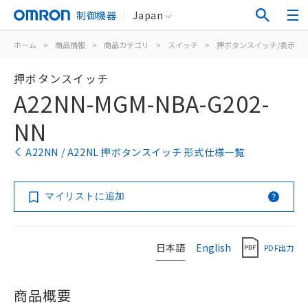
制御機器
Japan
ホーム
>
商品情報
>
商品カテゴリ
>
スイッチ
>
押ボタンスイッチ/表示灯
押ボタンスイッチ
A22NN-MGM-NBA-G202-
NN
A22NN / A22NL 押ボタンスイッチ 形式仕様一覧
マイリストに追加
日本語
English
PDF出力
商品概要