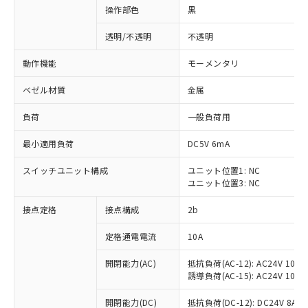
操作部色
黒
透明/不透明
不透明
動作機能
モーメンタリ
ベゼル材質
金属
負荷
一般負荷用
最小適用負荷
DC5V 6mA
スイッチユニット構成
ユニット位置1: NC
ユニット位置3: NC
接点定格
接点構成
2b
※1 対応状況
定格通電電流
10A
対応済み：EU RoHS指令（10物質）の
非含有に対応した製品が提供可能な商品で
開閉能力(AC)
抵抗負荷(AC-12): AC24V 10A/A
す。
誘導負荷(AC-15): AC24V 10A/AC
対応予定：EU RoHS指令（10物質）の非含
ご利用条件
有に対応した製品に切り替える予定のある
開閉能力(DC)
抵抗負荷(DC-12): DC24V 8A/DC