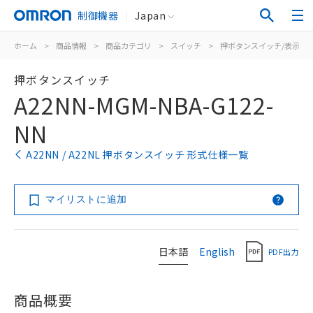
制御機器
Japan
ホーム
>
商品情報
>
商品カテゴリ
>
スイッチ
>
押ボタンスイッチ/表示灯
押ボタンスイッチ
A22NN-MGM-NBA-G122-
NN
A22NN / A22NL 押ボタンスイッチ 形式仕様一覧
マイリストに追加
日本語
English
PDF出力
商品概要