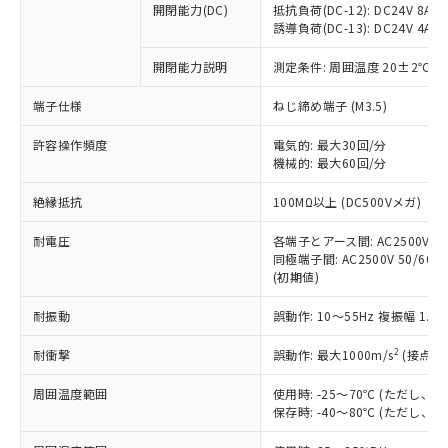
開閉能力(DC)
抵抗負荷(DC-12): DC24V 8A/DC
商品です。
誘導負荷(DC-13): DC24V 4A/DC
対応予定なし：EU RoHS指令（10物質）の
以下の条件をお読みいただき、同意のうえ
非含有に非対応の商品で、対応品を出す予
開閉能力説明
測定条件: 周囲温度 20±2℃、
ご利用ください。
定はありません。
調査・確認中：EU RoHS指令（10物質）の
端子仕様
ねじ締め端子 (M3.5)
本サービスは、当社制御機器事業取扱
※1 中国RoHS○×表
非含有の対応状況を調査中または確認中の
商品の当社在庫状況および標準価格
許容操作頻度
商品です。
電気的: 最大30回/分
(税抜)を提供させていただくもので
「○」：最大均質材料含有率が中国RoHSの
機械的: 最大60回/分
非該当品：ライセンス料など無形物で、有
す。
基準値以下であることを示します。
害物質有無と関係のない商品です。
当社制御機器事業取扱商品の中には、
絶縁抵抗
100MΩ以上 (DC500Vメガ)
「×」：最大均質材料含有率が中国RoHSの
仕入先様の事情により、非含有部品として
本サービスの対象外となる商品もある
基準値を超えていることを示します。
いたものが、含有品と判明した場合などや
当社は、これら貴社製品のうち、外国
ことをご了承ください。
耐電圧
各端子とアース間: AC2500V 50/
「－」：未確認です。当社販売部門へお問
むを得ず変更することがあります。
為替および外国貿易法に定める商品
同極端子間: AC2500V 50/60Hz
在庫状況および標準価格照会結果は、
い合わせください。
（以下｢規制貨物等」という）を輸出
(初期値)
記載している更新日時点での社内デー
*EU RoHS指令（10物質）：
または国外への提供する場合は、日本
記
タに基づき作成されるものであり、閲
説明
鉛(Pb) 1000ppm以下、 水銀(Hg) 1000ppm以下、 カド
*中国RoHS10物質の基準値 (GB/T26572)：
耐振動
誤動作: 10～55Hz 複振幅 1.
国政府の輸出許可(または役務取引許
号
覧された時点での実際の在庫および標
ミウム(Cd) 100ppm以下、
Pb(鉛) :1000ppm、 Hg(水銀) : 1000ppm、 Cd(カドミウ
可)を取得するなどの必要な手続きを
六価クロム(Cr(Ⅵ)) 1000ppm以下、ポリ臭化ビフェニル
ム) : 100ppm、
準価格とは異なる場合があることをご
類(PBB) 1000ppm以下、ポリ臭化ジフェニルエーテル類
2
耐衝撃
誤動作: 最大1000m/s
(接点開
Cr(Ⅵ)(六価クロム) : 1000ppm、 PBBs(ポリ臭化ビフェ
とります。
了承ください。
(PBDE) 1000ppm以下、フタル酸ビス(2-エチルヘキシ
○
一定数以上の在庫あり
ニル類) : 1000ppm、 PBDEs(ポリ臭化ジフェニルエーテ
当社は規制貨物を破棄する場合は、完
ル) (DEHP)(別名：DOP) 1000ppm以下、フタル酸ブチ
正式な納期状況および標準価格はお客
ル類) : 1000ppm、
周囲温度範囲
使用時: -25～70℃ (ただし
ルベンジル（BBP） 1000ppm以下、フタル酸ジブチル
全に破砕するなど、違法に輸出されな
DBP(フタル酸ジブチル) : 1000ppm、 DIBP(フタル酸ジ
様のお取引先、またはお客様担当のオ
保存時: -40～80℃ (ただし
（DBP） 1000ppm以下、フタル酸ジイソブチル
イソブチル) : 1000ppm、 BBP(フタル酸ブチルベンジ
△
一定数には満たないが在庫あり
いよう必要な手段を講じます。
ムロン制御機器販売店・当社販売員に
(DIBP) 1000ppm以下
ル) : 1000ppm、
当社は貴社製品を、核兵器、ミサイ
但し、RoHS指令で産業用監視および制御機器に対する
DEHP(フタル酸ビス(2-エチルヘキシル)) : 1000ppm