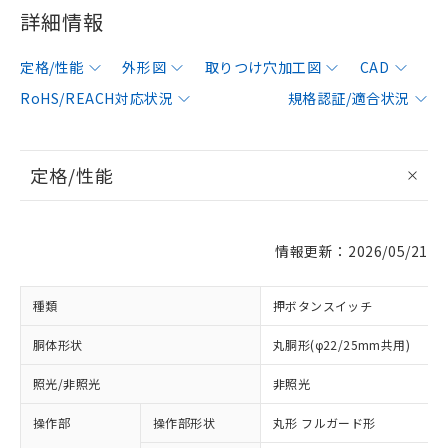
詳細情報
定格/性能
外形図
取りつけ穴加工図
CAD
RoHS/REACH対応状況
規格認証/適合状況
定格/性能
情報更新：2026/05/21
種類
押ボタンスイッチ
胴体形状
丸胴形(φ22/25mm共用)
照光/非照光
非照光
操作部
操作部形状
丸形 フルガード形