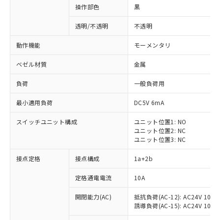
操作部色
黒
透明/不透明
不透明
動作機能
モーメンタリ
ベゼル材質
金属
負荷
一般負荷用
最小適用負荷
DC5V 6mA
スイッチユニット構成
ユニット位置1: NO
ユニット位置2: NC
ユニット位置3: NC
※1 対応状況
接点定格
接点構成
1a+2b
対応済み：EU RoHS指令（10物質）の
定格通電電流
10A
非含有に対応した製品が提供可能な商品で
開閉能力(AC)
抵抗負荷(AC-12): AC24V 10A/A
す。
誘導負荷(AC-15): AC24V 10A/AC
対応予定：EU RoHS指令（10物質）の非含
ご利用条件
有に対応した製品に切り替える予定のある