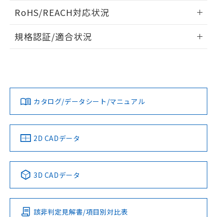
また、RoHS指令のフタル酸エステル類４
ログイン/会員登録いただくと、CADデータをダウンロー
RoHS/REACH対応状況
物質の対応では、対応完了までの期間は出
ドすることができます。
荷製品に未対応品が混在することから備考
情報更新：2026/7/29
欄に対応日を記載しておりました。
規格認証/適合状況
既に当社にて対応品への在庫切替を完了
ログイン/会員登録
EU RoHS
注意事項・凡例
していることから、特段のことがない限
UL認証
CSA認証
CEマーキング
り、2022年1月12日より割愛しておりま
す。
Yes
Yes
Yes
対応状況
対応予定月
※1
※2
ダウンロードデータをご利用いただく前に、以下を必ずお読
みください。
カタログ/データシート/マニュアル
対応済み
ソフトウェアの使用条件
LR型式承認
DNV型式承認
BV型式承認
KR型式承
（イギリス
（ノルウェー
（フランス
（韓国
船舶規格）
船舶規格）
船舶規格）
船舶規格
中国 RoHS
注意事項・凡例
2D CADデータ
No
No
No
No
中国 RoHS表
※1 ※2
3D CADデータ
この製品の規格認証/適合状況ページへ
Pb
Hg
Cd
Cr(VI)
その他の認証はこちらのページからご検索ください
該非判定見解書/項目別対比表
O
O
O
O