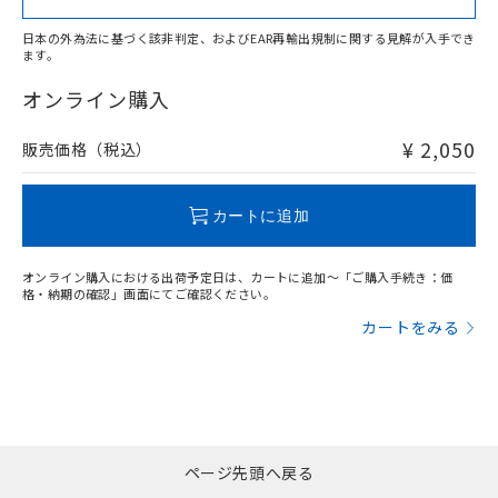
日本の外為法に基づく該非判定、およびEAR再輸出規制に関する見解が入手でき
ます。
"対応済み"や非含有の記載がされた商品であっても、流通
在庫等で未対応品が混在する可能性があります。
オンライン購入
非含有品が必要な際は、弊社営業部門もしくは販売店へお
問い合わせください。
¥ 2,050
販売価格（税込）
この製品のRoHS/REACH対応状況ページへ
カートに追加
オンライン購入における出荷予定日は、カートに追加～「ご購入手続き：価
格・納期の確認」画面にてご確認ください。
カートをみる
ページ先頭へ戻る