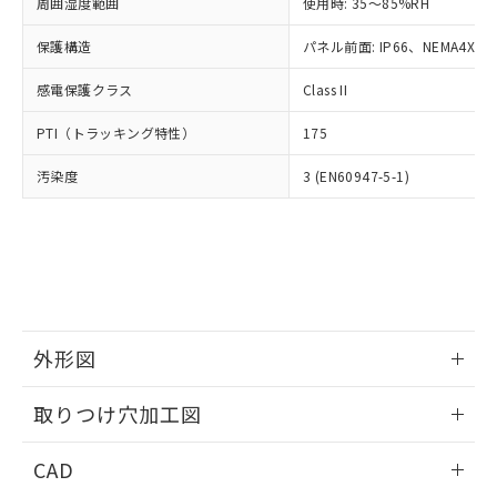
ご相談ください。
周囲湿度範囲
使用時: 35～85%RH
適用除外項目は除く。
ル、化学兵器、生物兵器またはその他
－
在庫なし(最新の在庫状況につ
オムロン制御機器販売店や当社販売拠
フタル酸エステル類の４物質については閾値を超える意
武器並びにこれらの製造装置等に一切
いては、お客様のお取引先、ま
図的な使用がないことを確認しています。
保護構造
パネル前面: IP66、NEMA4X, N
点は「
販売ネットワーク
」をご確認
※2 環境保護使用期限
使用いたしません。
たはお客様担当のオムロン制御
ください。
当社は、貴社製品を第三者に販売する
感電保護クラス
Class II
機器販売店・当社販売員にご確
在庫状況および標準価格結果を当社の
※2 対応予定月
「ｅ」：有害物質（10物質）のすべてが基
場合は、上記1、2および3の内容を当
認ください)
事前の承諾なく第三者に漏洩または開
準値以下であることを示します。
PTI（トラッキング特性）
175
該第三者に通知します。また当社は、
示しないようお願いします。
部品在庫の切り替え状況などにより、予定
「10」：通常の使用状況下において有害物
販売先および販売に係わる関係者が違
マイパーツ機能（部品リスト作成サー
空
受注生産機種、また在庫状況の
汚染度
3 (EN60947-5-1)
月が前後することがあります。
質が外部に漏えいし、環境に深刻な影響を
法に輸出するおそれがある場合は、取
ビス）をご利用いただくには、I-Web
白
情報を公開していない機種
及ぼさない年数を意味します。
り引きをいたしません。
メンバーズにご登録されている必要が
「－」：未確認です。当社販売部門へお問
あります。
い合わせください。
お客様が当ウェブサイト上で当社にご
※3 非含有証明書ダウンロード
登録された部品リストについて、当社
および当社の共同利用者が、当社の製
下記の非含有証明書をダウンロードするこ
品・サービスに関するお客様との取
とができます。
合意する
キャンセル
引・商談に必要な範囲で利用すること
外形図
をご了承ください。
EU RoHS指令（10物質）の非含有証明書
※当社の共同利用者とは、
情報更新：2026/05/21
"個人情報
取りつけ穴加工図
51物質の非含有証明書（当社基準）
の共同利用に関して"
の「1.共同利
※本証明書は発行日時点で非含有を証明す
用者の範囲」に記載されている法人を
情報更新：2026/05/21
るもので、過去に遡って非含有を証明する
CAD
指します。
ものではありません。