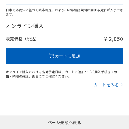
日本の外為法に基づく該非判定、およびEAR再輸出規制に関する見解が入手でき
ます。
"対応済み"や非含有の記載がされた商品であっても、流通
在庫等で未対応品が混在する可能性があります。
オンライン購入
非含有品が必要な際は、弊社営業部門もしくは販売店へお
問い合わせください。
¥ 2,050
販売価格（税込）
この製品のRoHS/REACH対応状況ページへ
カートに追加
オンライン購入における出荷予定日は、カートに追加～「ご購入手続き：価
格・納期の確認」画面にてご確認ください。
カートをみる
ページ先頭へ戻る