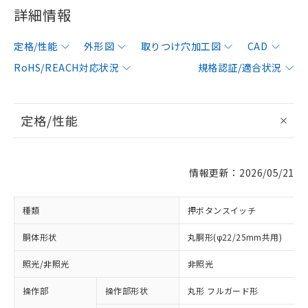
詳細情報
定格/性能
外形図
取りつけ穴加工図
CAD
RoHS/REACH対応状況
規格認証/適合状況
定格/性能
情報更新：2026/05/21
種類
押ボタンスイッチ
胴体形状
丸胴形(φ22/25mm共用)
照光/非照光
非照光
操作部
操作部形状
丸形 フルガード形