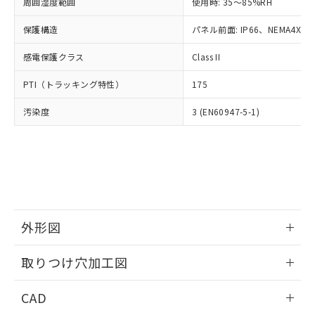
ご相談ください。
周囲湿度範囲
使用時: 35～85%RH
適用除外項目は除く。
ル、化学兵器、生物兵器またはその他
－
在庫なし(最新の在庫状況につ
オムロン制御機器販売店や当社販売拠
フタル酸エステル類の４物質については閾値を超える意
武器並びにこれらの製造装置等に一切
いては、お客様のお取引先、ま
図的な使用がないことを確認しています。
保護構造
パネル前面: IP66、NEMA4X, N
点は「
販売ネットワーク
」をご確認
※2 環境保護使用期限
使用いたしません。
たはお客様担当のオムロン制御
ください。
当社は、貴社製品を第三者に販売する
感電保護クラス
Class II
機器販売店・当社販売員にご確
在庫状況および標準価格結果を当社の
※2 対応予定月
「ｅ」：有害物質（10物質）のすべてが基
場合は、上記1、2および3の内容を当
認ください)
事前の承諾なく第三者に漏洩または開
準値以下であることを示します。
PTI（トラッキング特性）
175
該第三者に通知します。また当社は、
示しないようお願いします。
部品在庫の切り替え状況などにより、予定
「10」：通常の使用状況下において有害物
販売先および販売に係わる関係者が違
マイパーツ機能（部品リスト作成サー
空
受注生産機種、また在庫状況の
汚染度
3 (EN60947-5-1)
月が前後することがあります。
質が外部に漏えいし、環境に深刻な影響を
法に輸出するおそれがある場合は、取
ビス）をご利用いただくには、I-Web
白
情報を公開していない機種
及ぼさない年数を意味します。
り引きをいたしません。
メンバーズにご登録されている必要が
「－」：未確認です。当社販売部門へお問
あります。
い合わせください。
お客様が当ウェブサイト上で当社にご
※3 非含有証明書ダウンロード
登録された部品リストについて、当社
および当社の共同利用者が、当社の製
下記の非含有証明書をダウンロードするこ
品・サービスに関するお客様との取
とができます。
合意する
キャンセル
引・商談に必要な範囲で利用すること
外形図
をご了承ください。
EU RoHS指令（10物質）の非含有証明書
※当社の共同利用者とは、
情報更新：2026/05/21
"個人情報
取りつけ穴加工図
51物質の非含有証明書（当社基準）
の共同利用に関して"
の「1.共同利
※本証明書は発行日時点で非含有を証明す
用者の範囲」に記載されている法人を
情報更新：2026/05/21
るもので、過去に遡って非含有を証明する
CAD
指します。
ものではありません。