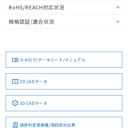
また、RoHS指令のフタル酸エステル類４
ログイン/会員登録いただくと、CADデータをダウンロー
RoHS/REACH対応状況
物質の対応では、対応完了までの期間は出
ドすることができます。
荷製品に未対応品が混在することから備考
情報更新：2026/7/29
欄に対応日を記載しておりました。
規格認証/適合状況
既に当社にて対応品への在庫切替を完了
ログイン/会員登録
EU RoHS
注意事項・凡例
していることから、特段のことがない限
UL認証
CSA認証
CEマーキング
り、2022年1月12日より割愛しておりま
す。
Yes
Yes
Yes
対応状況
対応予定月
※1
※2
ダウンロードデータをご利用いただく前に、以下を必ずお読
みください。
カタログ/データシート/マニュアル
対応済み
ソフトウェアの使用条件
LR型式承認
DNV型式承認
BV型式承認
KR型式承
（イギリス
（ノルウェー
（フランス
（韓国
船舶規格）
船舶規格）
船舶規格）
船舶規格
中国 RoHS
注意事項・凡例
2D CADデータ
No
No
No
No
中国 RoHS表
※1 ※2
3D CADデータ
この製品の規格認証/適合状況ページへ
Pb
Hg
Cd
Cr(VI)
その他の認証はこちらのページからご検索ください
該非判定見解書/項目別対比表
O
O
O
O