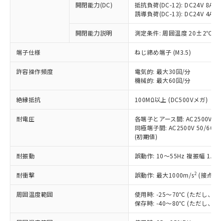
開閉能力(DC)
抵抗負荷(DC-12): DC24V 8A/DC
商品です。
誘導負荷(DC-13): DC24V 4A/DC
対応予定なし：EU RoHS指令（10物質）の
以下の条件をお読みいただき、同意のうえ
非含有に非対応の商品で、対応品を出す予
開閉能力説明
測定条件: 周囲温度 20±2℃、
ご利用ください。
定はありません。
調査・確認中：EU RoHS指令（10物質）の
端子仕様
ねじ締め端子 (M3.5)
本サービスは、当社制御機器事業取扱
※1 中国RoHS○×表
非含有の対応状況を調査中または確認中の
商品の当社在庫状況および標準価格
許容操作頻度
商品です。
電気的: 最大30回/分
(税抜)を提供させていただくもので
「○」：最大均質材料含有率が中国RoHSの
機械的: 最大60回/分
非該当品：ライセンス料など無形物で、有
す。
基準値以下であることを示します。
害物質有無と関係のない商品です。
当社制御機器事業取扱商品の中には、
絶縁抵抗
100MΩ以上 (DC500Vメガ)
「×」：最大均質材料含有率が中国RoHSの
仕入先様の事情により、非含有部品として
本サービスの対象外となる商品もある
基準値を超えていることを示します。
いたものが、含有品と判明した場合などや
当社は、これら貴社製品のうち、外国
ことをご了承ください。
耐電圧
各端子とアース間: AC2500V 50/
「－」：未確認です。当社販売部門へお問
むを得ず変更することがあります。
為替および外国貿易法に定める商品
同極端子間: AC2500V 50/60Hz
在庫状況および標準価格照会結果は、
い合わせください。
（以下｢規制貨物等」という）を輸出
(初期値)
記載している更新日時点での社内デー
*EU RoHS指令（10物質）：
または国外への提供する場合は、日本
記
タに基づき作成されるものであり、閲
説明
鉛(Pb) 1000ppm以下、 水銀(Hg) 1000ppm以下、 カド
*中国RoHS10物質の基準値 (GB/T26572)：
耐振動
誤動作: 10～55Hz 複振幅 1.
国政府の輸出許可(または役務取引許
号
覧された時点での実際の在庫および標
ミウム(Cd) 100ppm以下、
Pb(鉛) :1000ppm、 Hg(水銀) : 1000ppm、 Cd(カドミウ
可)を取得するなどの必要な手続きを
六価クロム(Cr(Ⅵ)) 1000ppm以下、ポリ臭化ビフェニル
ム) : 100ppm、
準価格とは異なる場合があることをご
類(PBB) 1000ppm以下、ポリ臭化ジフェニルエーテル類
2
耐衝撃
誤動作: 最大1000m/s
(接点開
Cr(Ⅵ)(六価クロム) : 1000ppm、 PBBs(ポリ臭化ビフェ
とります。
了承ください。
(PBDE) 1000ppm以下、フタル酸ビス(2-エチルヘキシ
○
一定数以上の在庫あり
ニル類) : 1000ppm、 PBDEs(ポリ臭化ジフェニルエーテ
当社は規制貨物を破棄する場合は、完
ル) (DEHP)(別名：DOP) 1000ppm以下、フタル酸ブチ
正式な納期状況および標準価格はお客
ル類) : 1000ppm、
周囲温度範囲
使用時: -25～70℃ (ただし
ルベンジル（BBP） 1000ppm以下、フタル酸ジブチル
全に破砕するなど、違法に輸出されな
DBP(フタル酸ジブチル) : 1000ppm、 DIBP(フタル酸ジ
様のお取引先、またはお客様担当のオ
保存時: -40～80℃ (ただし
（DBP） 1000ppm以下、フタル酸ジイソブチル
イソブチル) : 1000ppm、 BBP(フタル酸ブチルベンジ
△
一定数には満たないが在庫あり
いよう必要な手段を講じます。
ムロン制御機器販売店・当社販売員に
(DIBP) 1000ppm以下
ル) : 1000ppm、
当社は貴社製品を、核兵器、ミサイ
但し、RoHS指令で産業用監視および制御機器に対する
DEHP(フタル酸ビス(2-エチルヘキシル)) : 1000ppm