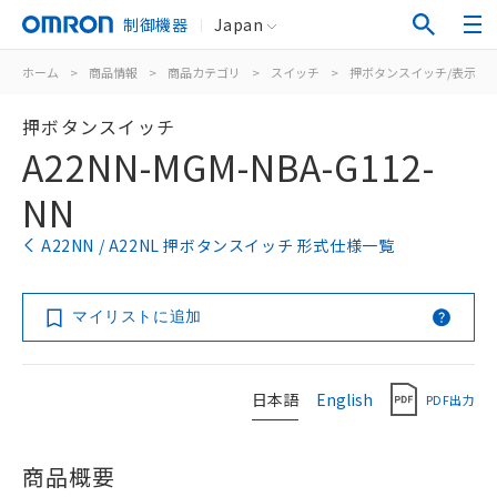
制御機器
Japan
ホーム
>
商品情報
>
商品カテゴリ
>
スイッチ
>
押ボタンスイッチ/表示灯
押ボタンスイッチ
A22NN-MGM-NBA-G112-
NN
A22NN / A22NL 押ボタンスイッチ 形式仕様一覧
マイリストに追加
日本語
English
PDF出力
商品概要