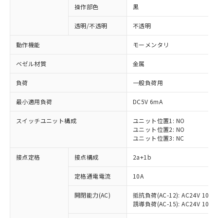
操作部色
黒
透明/不透明
不透明
動作機能
モーメンタリ
ベゼル材質
金属
負荷
一般負荷用
最小適用負荷
DC5V 6mA
スイッチユニット構成
ユニット位置1: NO
ユニット位置2: NO
ユニット位置3: NC
※1 対応状況
接点定格
接点構成
2a+1b
対応済み：EU RoHS指令（10物質）の
定格通電電流
10A
非含有に対応した製品が提供可能な商品で
開閉能力(AC)
抵抗負荷(AC-12): AC24V 10A/A
す。
誘導負荷(AC-15): AC24V 10A/AC
対応予定：EU RoHS指令（10物質）の非含
ご利用条件
有に対応した製品に切り替える予定のある