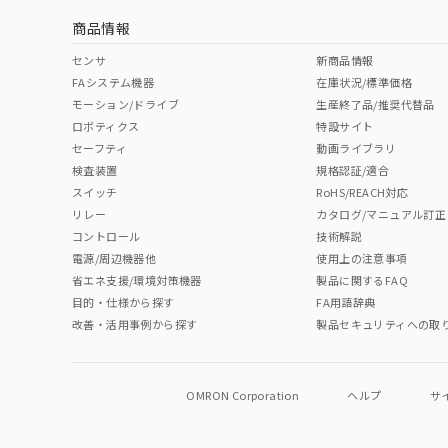
商品情報
中国 RoHS表
※1 ※2
センサ
新商品情報
FAシステム機器
在庫状況/標準価格
Pb
Hg
Cd
Cr(V
モーション/ドライブ
生産終了品/推奨代替品
ロボティクス
特設サイト
セーフティ
動画ライブラリ
検査装置
規格認証/適合
O
O
O
O
スイッチ
RoHS/REACH対応
リレー
カタログ/マニュアル訂正
コントロール
技術解説
"対応済み"や非含有の記載がされた商品であっても、流通
電源/周辺機器他
使用上の注意事項
非含有品が必要な際は、弊社営業部門もしくは販売店へお
省エネ支援/環境対策機器
製品に関するFAQ
目的・仕様から探す
FA用語辞典
改善・活用事例から探す
製品セキュリティへの取
OMRON Corporation
ヘルプ
サ