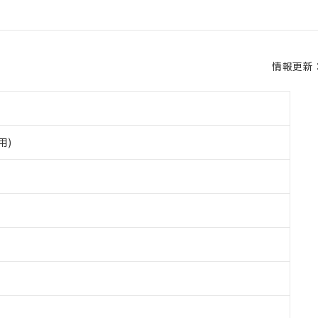
情報更新：2
用)