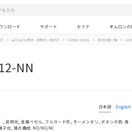
ウンロード
サポート
セミナ
オムロンの
示灯
>
φ22(φ25):照光・非照光・表示灯
>
A22NN / A22NL
>
形式仕様一覧
>
A22
12-NN
日本語
English
, 非照光, 金属ベゼル, フルガード形, モーメンタリ, ボタンの色: 青
端子台, 接点構成: NO/NO/NC