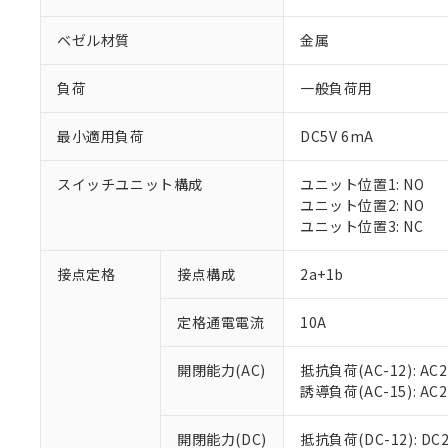
ベゼル材質
金属
負荷
一般負荷用
最小適用負荷
DC5V 6mA
※1 対応状況
スイッチユニット構成
ユニット位置1: NO
対応済み：EU
ユニット位置2: NO
対応予定：EU R
ユニット位置3: NC
対応予定なし：EU
調査・確認中：EU
ご利用条件
接点定格
接点構成
2a+1b
非該当品：ライセ
※1 中国RoHS
仕入先様の事情に
定格通電電流
10A
があります。
以下の条件をお読
「○」：最大均質
「×」：最大均質
本サービスは
当社は、これ
*EU RoHS指令（10物
開閉能力(AC)
抵抗負荷(AC-12): AC24
「－」：未確認で
鉛(Pb) 1000ppm以下、
くものです。
う）を輸出ま
誘導負荷(AC-15): AC24V
記
説明
六価クロム(Cr(Ⅵ)) 1
当社制御機器
などの必要な
フタル酸ビス(2-エチルヘ
号
*中国RoHS10物質の基準値 
ル（DBP） 1000ppm
在庫状況およ
当社は規制貨
Pb(鉛) :1000ppm、 Hg
開閉能力(DC)
抵抗負荷(DC-12): DC24
但し、RoHS指令で産