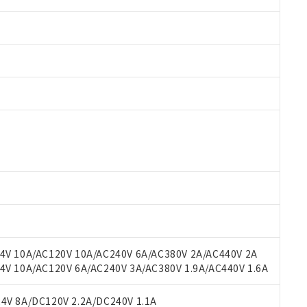
 RoHS指令（10物質）の非含有に対応した製品が提供可能な商品です
oHS指令（10物質）の非含有に対応した製品に切り替える予定のある
 RoHS指令（10物質）の非含有に非対応の商品で、対応品を出す予
 RoHS指令（10物質）の非含有の対応状況を調査中または確認中の
ンス料など無形物で、有害物質有無と関係のない商品です。
○×表
より、非含有部品としていたものが、含有品と判明した場合などやむ
みいただき、同意のうえご利用ください。
材料含有率が中国RoHSの基準値以下であることを示します。
材料含有率が中国RoHSの基準値を超えていることを示します。
、当社制御機器事業取扱商品の当社在庫状況および標準価格(税抜)
ら貴社製品のうち、外国為替および外国貿易法に定める商品（以下｢
質）：
V 10A/AC120V 10A/AC240V 6A/AC380V 2A/AC440V 2A
す。当社販売部門へお問い合わせください。
 水銀(Hg) 1000ppm以下、 カドミウム(Cd) 100ppm以下、
たは国外への提供する場合は、日本国政府の輸出許可(または役務取
 10A/AC120V 6A/AC240V 3A/AC380V 1.9A/AC440V 1.6A
000ppm以下、ポリ臭化ビフェニル類(PBB) 1000ppm以下、ポリ臭化ジフェニルエーテル類(P
事業取扱商品の中には、本サービスの対象外となる商品もあること
手続きをとります。
キシル) (DEHP)(別名：DOP) 1000ppm以下、フタル酸ブチルベンジル（BBP） 100
(GB/T26572)：
以下、フタル酸ジイソブチル (DIBP) 1000ppm以下
び標準価格照会結果は、記載している更新日時点での社内データに
物を破棄する場合は、完全に破砕するなど、違法に輸出されないよ
(水銀) : 1000ppm、 Cd(カドミウム) : 100ppm、
V 8A/DC120V 2.2A/DC240V 1.1A
業用監視および制御機器に対する適用除外項目は除く。