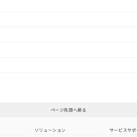
情報更新：2
情報更新：2
ードすることができます。
情報更新：
ログイン/会員登録
適合状況については、「カスタマーサポートセンタ お客様相談室」または貴
みください。
非含有証明書
※3
ページ先頭へ戻る
ダウンロードはこちら
ソリューション
サービスサポ