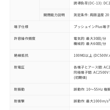
のであり、閲
ます。
Cr(Ⅵ)(六価クロム) : 
フタル酸エステル類の４
誘導負荷(DC-13): DC24
○
一定数以
DBP(フタル酸ジブチル) :
い。
当社は貴社製
DEHP(フタル酸ビス(2-エ
正式な納期状
置等に一切使
開閉能力説明
測定条件: 周囲温度 2
当社販売員に
※2 対応予定月
△
一定数に
当社は、貴社
オムロン制御
また当社は、
※2 環境保護使
在庫状況およ
部品在庫の切り替
たしません。
端子仕様
プッシュインPlus端
－
在庫なし
す。
「ｅ」：有害物質
機器販売
マイパーツ機
「10」：通常の
許容操作頻度
電気的: 最大30回/分
ている必要が
味します。
機械的: 最大60回/分
空
受注生産
お客様が当ウ
※3 非含有証明
「－」：未確認で
白
が、当社の製
絶縁抵抗
100MΩ以上 (DC500V
さい。
下記の非含有証明
※当社の共同
耐電圧
各端子とアース間: AC250
いる法人を指
EU RoHS指令（
同極端子間: AC2500V 5
51物質の非含有証
(初期値)
※本証明書は発行
また、RoHS指
混在することから
耐振動
誤動作: 10～55Hz 複
既に当社にて対応
り割愛しておりま
耐衝撃
誤動作: 最大1000m/s