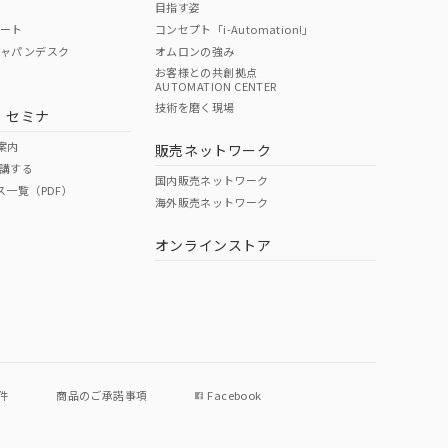
目指す姿
ポート
コンセプト「i-Automation!」
ジャパンデスク
オムロンの強み
お客様との共創拠点
AUTOMATION CENTER
DIBP
BBP
DEHP
環境保護
技術を磨く現場
・セミナ
使用期限
案内
販売ネットワーク
講する
O
O
O
e
国内販売ネットワーク
ス一覧（PDF）
海外販売ネットワーク
オンラインストア
状況ページへ
件
商品のご承諾事項
Facebook