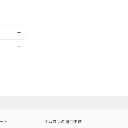
026/05/21
026/05/21
2026/7/29
社担当オムロン
お問い合わせ
ート
オムロンの提供価値