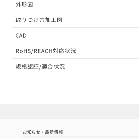
外形図
取りつけ穴加工図
CAD
ログイン/会員登録いただくと、CADデータをダウンロ
RoHS/REACH対応状況
規格認証/適合状況
EU RoHS
注意事項・凡例
A22NN-MGM-NAA-P112-NNについての規格認証/
営業員または販売店にお問い合わせください。
ダウンロードデータをご利用いただく前に、以下を必ずお読
対応状況
対応予定月
※1
※2
ソフトウェアの使用条件
対応済み
お知らせ・最新情報
中国 RoHS
注意事項・凡例