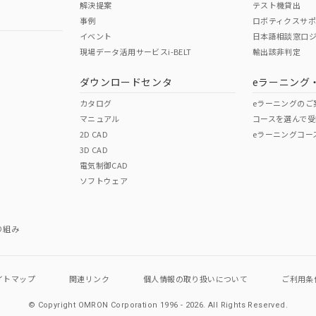
解決提案
テスト機貸出
事例
ロボティクスサ
イベント
日本語相談窓口
現場データ活用サービスi-BELT
輸出該非判定
I)
PBBs
PBDEs
DBP
ダウンロードセンタ
eラーニング
カタログ
eラーニングのご
マニュアル
コースを選んで受
O
O
O
2D CAD
eラーニングコー
3D CAD
電気制御CAD
在庫等で未対応品が混在する可能性があります。
ソフトウェア
問い合わせください。
この製品のRoHS/REACH対応
り組み
イトマップ
関連リンク
個人情報の
取り扱いについて
ご利用条
© Copyright OMRON Corporation 1996 - 2026.
All Rights Reserved.