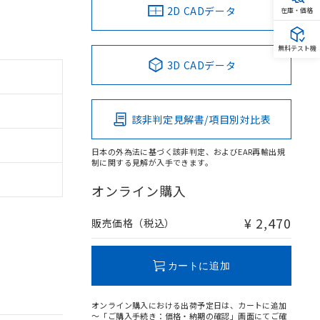
2D CADデータ
在庫・価格
無料テスト機
3D CADデータ
該非判定見解書/項目別対比表
日本の外為法に基づく該非判定、およびEAR再輸出規
制に関する見解が入手できます。
オンライン購入
¥ 2,470
販売価格（税込）
カートに追加
オンライン購入における出荷予定日は、カートに追加
～「ご購入手続き：価格・納期の確認」画面にてご確