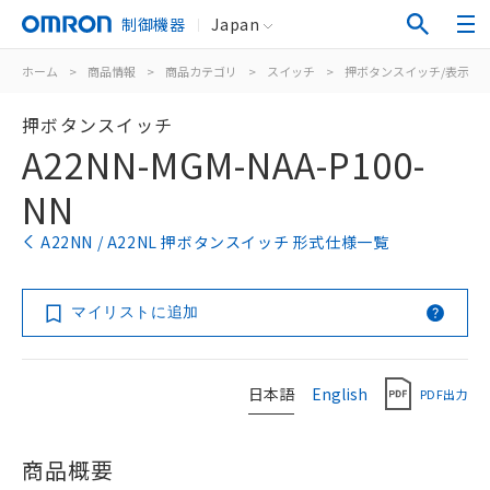
制御機器
Japan
ホーム
>
商品情報
>
商品カテゴリ
>
スイッチ
>
押ボタンスイッチ/表示灯
押ボタンスイッチ
A22NN-MGM-NAA-P100-
NN
A22NN / A22NL 押ボタンスイッチ 形式仕様一覧
マイリストに追加
日本語
English
PDF出力
商品概要