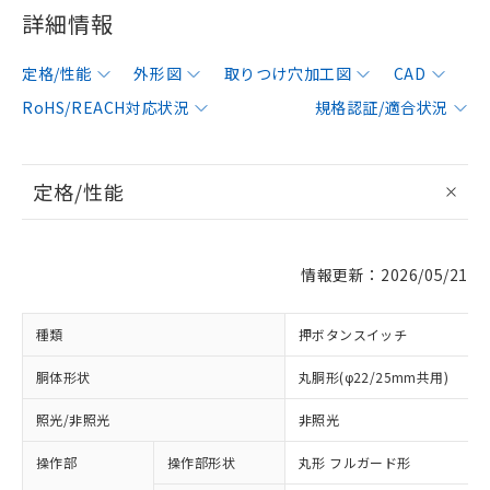
詳細情報
定格/性能
外形図
取りつけ穴加工図
CAD
RoHS/REACH対応状況
規格認証/適合状況
定格/性能
情報更新：2026/05/21
種類
押ボタンスイッチ
胴体形状
丸胴形(φ22/25mm共用)
照光/非照光
非照光
操作部
操作部形状
丸形 フルガード形