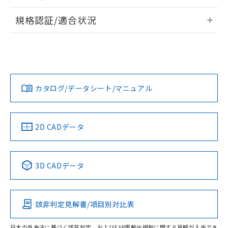
物質の対応では、対応完了までの期間は出
情報更新：2026/7/29
荷製品に未対応品が混在することから備考
規格認証/適合状況
欄に対応日を記載しておりました。
ログイン/会員登録
EU RoHS
注意事項・凡例
既に当社にて対応品への在庫切替を完了
A22NN-MGM-NAA-P100-NNについての規格認証/適合状況に
していることから、特段のことがない限
ついては、「カスタマーサポートセンタ お客様相談室」また
り、2022年1月12日より割愛しておりま
は貴社担当オムロン営業員または販売店にお問い合わせくだ
対応状況
対応予定月
※1
※2
す。
さい。
ダウンロードデータをご利用いただく前に、以下を必ずお読
みください。
カタログ/データシート/マニュアル
対応済み
ソフトウェアの使用条件
お問い合わせ
中国 RoHS
注意事項・凡例
2D CADデータ
中国 RoHS表
※1 ※2
3D CADデータ
Pb
Hg
Cd
Cr(VI)
該非判定見解書/項目別対比表
O
O
O
O
日本の外為法に基づく該非判定、およびEAR再輸出規制に関する見解が入手でき