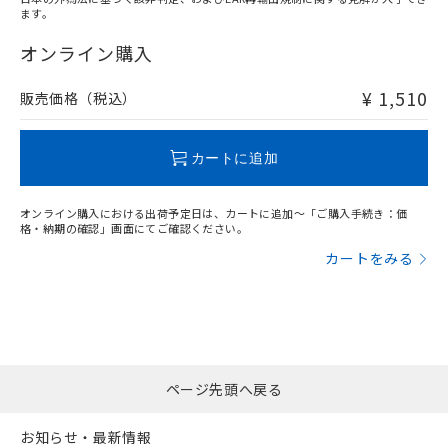
ます。
"対応済み"や非含有の記載がされた商品であっても、流通
在庫等で未対応品が混在する可能性があります。
オンライン購入
非含有品が必要な際は、弊社営業部門もしくは販売店へお
問い合わせください。
¥ 1,510
販売価格（税込）
この製品のRoHS/REACH対応状況ページへ
カートに追加
オンライン購入における出荷予定日は、カートに追加～「ご購入手続き：価
格・納期の確認」画面にてご確認ください。
カートをみる
ページ先頭へ戻る
お知らせ・最新情報