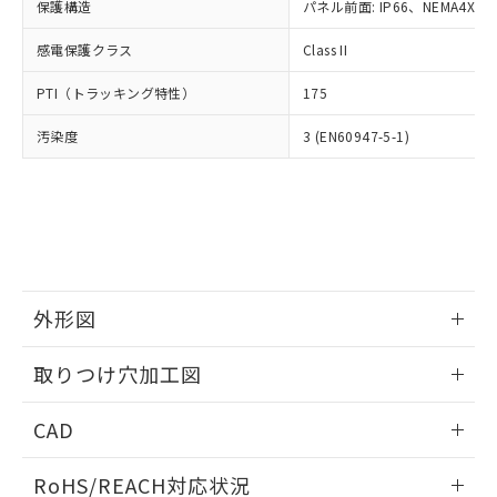
－
在庫なし(最新の在庫状況につ
オムロン制御機器販売店や当社販売拠
保護構造
パネル前面: IP66、NEMA4X, N
フタル酸エステル類の４物質については閾値を超える意
武器並びにこれらの製造装置等に一切
いては、お客様のお取引先、ま
図的な使用がないことを確認しています。
点は「
販売ネットワーク
」をご確認
※2 環境保護使用期限
使用いたしません。
たはお客様担当のオムロン制御
感電保護クラス
Class II
ください。
当社は、貴社製品を第三者に販売する
機器販売店・当社販売員にご確
在庫状況および標準価格結果を当社の
※2 対応予定月
「ｅ」：有害物質（10物質）のすべてが基
場合は、上記1、2および3の内容を当
PTI（トラッキング特性）
175
認ください)
事前の承諾なく第三者に漏洩または開
準値以下であることを示します。
該第三者に通知します。また当社は、
示しないようお願いします。
部品在庫の切り替え状況などにより、予定
「10」：通常の使用状況下において有害物
汚染度
3 (EN60947-5-1)
販売先および販売に係わる関係者が違
マイパーツ機能（部品リスト作成サー
空
受注生産機種、また在庫状況の
月が前後することがあります。
質が外部に漏えいし、環境に深刻な影響を
法に輸出するおそれがある場合は、取
ビス）をご利用いただくには、I-Web
白
情報を公開していない機種
及ぼさない年数を意味します。
り引きをいたしません。
メンバーズにご登録されている必要が
「－」：未確認です。当社販売部門へお問
あります。
い合わせください。
お客様が当ウェブサイト上で当社にご
※3 非含有証明書ダウンロード
登録された部品リストについて、当社
および当社の共同利用者が、当社の製
下記の非含有証明書をダウンロードするこ
品・サービスに関するお客様との取
外形図
とができます。
合意する
キャンセル
引・商談に必要な範囲で利用すること
をご了承ください。
情報更新：2026/05/21
EU RoHS指令（10物質）の非含有証明書
取りつけ穴加工図
※当社の共同利用者とは、
"個人情報
51物質の非含有証明書（当社基準）
の共同利用に関して"
の「1.共同利
情報更新：2026/05/21
※本証明書は発行日時点で非含有を証明す
用者の範囲」に記載されている法人を
CAD
るもので、過去に遡って非含有を証明する
指します。
ものではありません。
ログイン/会員登録いただくと、CADデータをダウンロー
RoHS/REACH対応状況
また、RoHS指令のフタル酸エステル類４
ドすることができます。