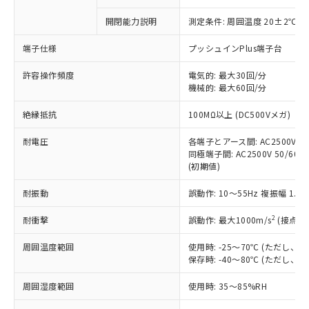
商品です。
対応予定なし：EU RoHS指令（10物質）の
開閉能力説明
測定条件: 周囲温度 20±2℃、
以下の条件をお読みいただき、同意のうえ
非含有に非対応の商品で、対応品を出す予
ご利用ください。
定はありません。
端子仕様
プッシュインPlus端子台
調査・確認中：EU RoHS指令（10物質）の
本サービスは、当社制御機器事業取扱
※1 中国RoHS○×表
非含有の対応状況を調査中または確認中の
許容操作頻度
電気的: 最大30回/分
商品の当社在庫状況および標準価格
商品です。
機械的: 最大60回/分
(税抜)を提供させていただくもので
「○」：最大均質材料含有率が中国RoHSの
非該当品：ライセンス料など無形物で、有
す。
絶縁抵抗
基準値以下であることを示します。
100MΩ以上 (DC500Vメガ)
害物質有無と関係のない商品です。
当社制御機器事業取扱商品の中には、
「×」：最大均質材料含有率が中国RoHSの
仕入先様の事情により、非含有部品として
本サービスの対象外となる商品もある
耐電圧
各端子とアース間: AC2500V 50/
基準値を超えていることを示します。
いたものが、含有品と判明した場合などや
当社は、これら貴社製品のうち、外国
ことをご了承ください。
同極端子間: AC2500V 50/60Hz
「－」：未確認です。当社販売部門へお問
むを得ず変更することがあります。
為替および外国貿易法に定める商品
(初期値)
在庫状況および標準価格照会結果は、
い合わせください。
（以下｢規制貨物等」という）を輸出
記載している更新日時点での社内デー
*EU RoHS指令（10物質）：
または国外への提供する場合は、日本
耐振動
誤動作: 10～55Hz 複振幅 1.
記
タに基づき作成されるものであり、閲
説明
鉛(Pb) 1000ppm以下、 水銀(Hg) 1000ppm以下、 カド
*中国RoHS10物質の基準値 (GB/T26572)：
国政府の輸出許可(または役務取引許
号
覧された時点での実際の在庫および標
ミウム(Cd) 100ppm以下、
Pb(鉛) :1000ppm、 Hg(水銀) : 1000ppm、 Cd(カドミウ
2
耐衝撃
誤動作: 最大1000m/s
(接点開
可)を取得するなどの必要な手続きを
六価クロム(Cr(Ⅵ)) 1000ppm以下、ポリ臭化ビフェニル
ム) : 100ppm、
準価格とは異なる場合があることをご
類(PBB) 1000ppm以下、ポリ臭化ジフェニルエーテル類
Cr(Ⅵ)(六価クロム) : 1000ppm、 PBBs(ポリ臭化ビフェ
とります。
了承ください。
(PBDE) 1000ppm以下、フタル酸ビス(2-エチルヘキシ
○
一定数以上の在庫あり
ニル類) : 1000ppm、 PBDEs(ポリ臭化ジフェニルエーテ
周囲温度範囲
使用時: -25～70℃ (ただし
当社は規制貨物を破棄する場合は、完
ル) (DEHP)(別名：DOP) 1000ppm以下、フタル酸ブチ
正式な納期状況および標準価格はお客
ル類) : 1000ppm、
保存時: -40～80℃ (ただし
ルベンジル（BBP） 1000ppm以下、フタル酸ジブチル
全に破砕するなど、違法に輸出されな
DBP(フタル酸ジブチル) : 1000ppm、 DIBP(フタル酸ジ
様のお取引先、またはお客様担当のオ
（DBP） 1000ppm以下、フタル酸ジイソブチル
イソブチル) : 1000ppm、 BBP(フタル酸ブチルベンジ
△
一定数には満たないが在庫あり
いよう必要な手段を講じます。
ムロン制御機器販売店・当社販売員に
(DIBP) 1000ppm以下
ル) : 1000ppm、
周囲湿度範囲
使用時: 35～85%RH
当社は貴社製品を、核兵器、ミサイ
但し、RoHS指令で産業用監視および制御機器に対する
DEHP(フタル酸ビス(2-エチルヘキシル)) : 1000ppm
ご相談ください。
適用除外項目は除く。
ル、化学兵器、生物兵器またはその他