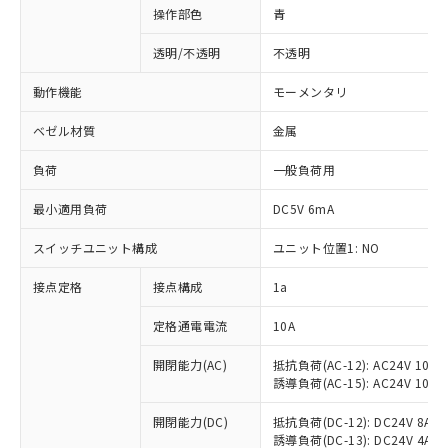
操作部色
青
透明/不透明
不透明
動作機能
モーメンタリ
ベゼル材質
金属
負荷
一般負荷用
最小適用負荷
DC5V 6mA
スイッチユニット構成
ユニット位置1: NO
接点定格
接点構成
1a
※1 対応状況
定格通電電流
10A
対応済み：EU RoHS指令（10物質）の
非含有に対応した製品が提供可能な商品で
開閉能力(AC)
抵抗負荷(AC-12): AC24V 10A/A
誘導負荷(AC-15): AC24V 10A/AC
す。
対応予定：EU RoHS指令（10物質）の非含
ご利用条件
開閉能力(DC)
抵抗負荷(DC-12): DC24V 8A/DC
有に対応した製品に切り替える予定のある
誘導負荷(DC-13): DC24V 4A/DC