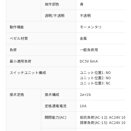
操作部色
青
透明/不透明
不透明
動作機能
モーメンタリ
ベゼル材質
金属
負荷
一般負荷用
最小適用負荷
DC5V 6mA
スイッチユニット構成
ユニット位置1: NO
ユニット位置2: NO
ユニット位置3: NC
※1 対応状況
接点定格
接点構成
2a+1b
対応済み：EU RoHS指令（10物質）の
定格通電電流
10A
非含有に対応した製品が提供可能な商品で
開閉能力(AC)
抵抗負荷(AC-12): AC24V 10A/A
す。
誘導負荷(AC-15): AC24V 10A/AC
対応予定：EU RoHS指令（10物質）の非含
ご利用条件
有に対応した製品に切り替える予定のある