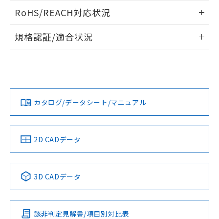
また、RoHS指令のフタル酸エステル類４
ログイン/会員登録いただくと、CADデータをダウンロー
RoHS/REACH対応状況
物質の対応では、対応完了までの期間は出
ドすることができます。
荷製品に未対応品が混在することから備考
情報更新：2026/7/29
欄に対応日を記載しておりました。
規格認証/適合状況
既に当社にて対応品への在庫切替を完了
ログイン/会員登録
EU RoHS
注意事項・凡例
していることから、特段のことがない限
UL認証
CSA認証
CEマーキング
り、2022年1月12日より割愛しておりま
す。
Yes
Yes
Yes
対応状況
対応予定月
※1
※2
ダウンロードデータをご利用いただく前に、以下を必ずお読
みください。
カタログ/データシート/マニュアル
対応済み
ソフトウェアの使用条件
LR型式承認
DNV型式承認
BV型式承認
KR型式承
（イギリス
（ノルウェー
（フランス
（韓国
船舶規格）
船舶規格）
船舶規格）
船舶規格
中国 RoHS
注意事項・凡例
2D CADデータ
No
No
No
No
中国 RoHS表
※1 ※2
3D CADデータ
この製品の規格認証/適合状況ページへ
Pb
Hg
Cd
Cr(VI)
その他の認証はこちらのページからご検索ください
該非判定見解書/項目別対比表
O
O
O
O