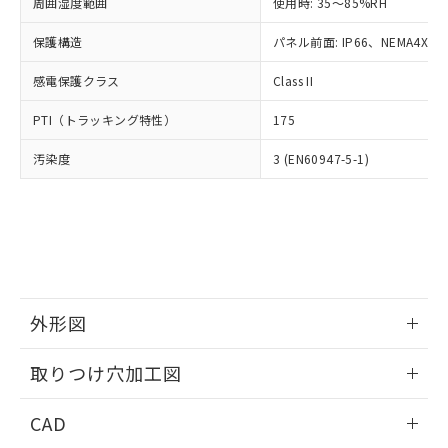
ご相談ください。
周囲湿度範囲
使用時: 35～85%RH
適用除外項目は除く。
ル、化学兵器、生物兵器またはその他
－
在庫なし(最新の在庫状況につ
オムロン制御機器販売店や当社販売拠
フタル酸エステル類の４物質については閾値を超える意
武器並びにこれらの製造装置等に一切
いては、お客様のお取引先、ま
図的な使用がないことを確認しています。
保護構造
パネル前面: IP66、NEMA4X, N
点は「
販売ネットワーク
」をご確認
※2 環境保護使用期限
使用いたしません。
たはお客様担当のオムロン制御
ください。
当社は、貴社製品を第三者に販売する
感電保護クラス
Class II
機器販売店・当社販売員にご確
在庫状況および標準価格結果を当社の
※2 対応予定月
「ｅ」：有害物質（10物質）のすべてが基
場合は、上記1、2および3の内容を当
認ください)
事前の承諾なく第三者に漏洩または開
準値以下であることを示します。
PTI（トラッキング特性）
175
該第三者に通知します。また当社は、
示しないようお願いします。
部品在庫の切り替え状況などにより、予定
「10」：通常の使用状況下において有害物
販売先および販売に係わる関係者が違
マイパーツ機能（部品リスト作成サー
空
受注生産機種、また在庫状況の
汚染度
3 (EN60947-5-1)
月が前後することがあります。
質が外部に漏えいし、環境に深刻な影響を
法に輸出するおそれがある場合は、取
ビス）をご利用いただくには、I-Web
白
情報を公開していない機種
及ぼさない年数を意味します。
り引きをいたしません。
メンバーズにご登録されている必要が
「－」：未確認です。当社販売部門へお問
あります。
い合わせください。
お客様が当ウェブサイト上で当社にご
※3 非含有証明書ダウンロード
登録された部品リストについて、当社
および当社の共同利用者が、当社の製
下記の非含有証明書をダウンロードするこ
品・サービスに関するお客様との取
とができます。
合意する
キャンセル
引・商談に必要な範囲で利用すること
外形図
をご了承ください。
EU RoHS指令（10物質）の非含有証明書
※当社の共同利用者とは、
情報更新：2026/05/21
"個人情報
取りつけ穴加工図
51物質の非含有証明書（当社基準）
の共同利用に関して"
の「1.共同利
※本証明書は発行日時点で非含有を証明す
用者の範囲」に記載されている法人を
情報更新：2026/05/21
るもので、過去に遡って非含有を証明する
CAD
指します。
ものではありません。