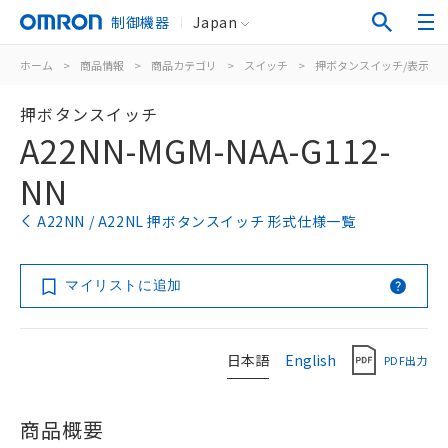
制御機器
Japan
ホーム
>
商品情報
>
商品カテゴリ
>
スイッチ
>
押ボタンスイッチ/表示灯
押ボタンスイッチ
A22NN-MGM-NAA-G112-
NN
A22NN / A22NL 押ボタンスイッチ 形式仕様一覧
マイリストに追加
日本語
English
PDF出力
商品概要