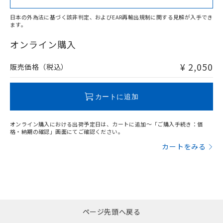
日本の外為法に基づく該非判定、およびEAR再輸出規制に関する見解が入手でき
ます。
"対応済み"や非含有の記載がされた商品であっても、流通
在庫等で未対応品が混在する可能性があります。
オンライン購入
非含有品が必要な際は、弊社営業部門もしくは販売店へお
問い合わせください。
¥ 2,050
販売価格（税込）
この製品のRoHS/REACH対応状況ページへ
カートに追加
オンライン購入における出荷予定日は、カートに追加～「ご購入手続き：価
格・納期の確認」画面にてご確認ください。
カートをみる
ページ先頭へ戻る