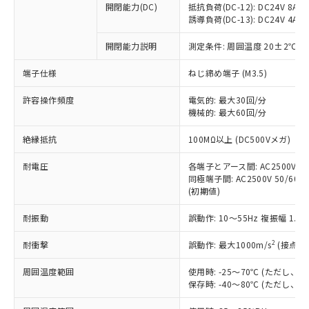
開閉能力(DC)
抵抗負荷(DC-12): DC24V 8A/DC
商品です。
誘導負荷(DC-13): DC24V 4A/DC
対応予定なし：EU RoHS指令（10物質）の
以下の条件をお読みいただき、同意のうえ
非含有に非対応の商品で、対応品を出す予
開閉能力説明
測定条件: 周囲温度 20±2℃、
ご利用ください。
定はありません。
調査・確認中：EU RoHS指令（10物質）の
端子仕様
ねじ締め端子 (M3.5)
本サービスは、当社制御機器事業取扱
※1 中国RoHS○×表
非含有の対応状況を調査中または確認中の
商品の当社在庫状況および標準価格
許容操作頻度
商品です。
電気的: 最大30回/分
(税抜)を提供させていただくもので
「○」：最大均質材料含有率が中国RoHSの
機械的: 最大60回/分
非該当品：ライセンス料など無形物で、有
す。
基準値以下であることを示します。
害物質有無と関係のない商品です。
当社制御機器事業取扱商品の中には、
絶縁抵抗
100MΩ以上 (DC500Vメガ)
「×」：最大均質材料含有率が中国RoHSの
仕入先様の事情により、非含有部品として
本サービスの対象外となる商品もある
基準値を超えていることを示します。
いたものが、含有品と判明した場合などや
当社は、これら貴社製品のうち、外国
ことをご了承ください。
耐電圧
各端子とアース間: AC2500V 50/
「－」：未確認です。当社販売部門へお問
むを得ず変更することがあります。
為替および外国貿易法に定める商品
同極端子間: AC2500V 50/60Hz
在庫状況および標準価格照会結果は、
い合わせください。
（以下｢規制貨物等」という）を輸出
(初期値)
記載している更新日時点での社内デー
*EU RoHS指令（10物質）：
または国外への提供する場合は、日本
記
タに基づき作成されるものであり、閲
説明
鉛(Pb) 1000ppm以下、 水銀(Hg) 1000ppm以下、 カド
*中国RoHS10物質の基準値 (GB/T26572)：
耐振動
誤動作: 10～55Hz 複振幅 1.
国政府の輸出許可(または役務取引許
号
覧された時点での実際の在庫および標
ミウム(Cd) 100ppm以下、
Pb(鉛) :1000ppm、 Hg(水銀) : 1000ppm、 Cd(カドミウ
可)を取得するなどの必要な手続きを
六価クロム(Cr(Ⅵ)) 1000ppm以下、ポリ臭化ビフェニル
ム) : 100ppm、
準価格とは異なる場合があることをご
類(PBB) 1000ppm以下、ポリ臭化ジフェニルエーテル類
2
耐衝撃
誤動作: 最大1000m/s
(接点開
Cr(Ⅵ)(六価クロム) : 1000ppm、 PBBs(ポリ臭化ビフェ
とります。
了承ください。
(PBDE) 1000ppm以下、フタル酸ビス(2-エチルヘキシ
○
一定数以上の在庫あり
ニル類) : 1000ppm、 PBDEs(ポリ臭化ジフェニルエーテ
当社は規制貨物を破棄する場合は、完
ル) (DEHP)(別名：DOP) 1000ppm以下、フタル酸ブチ
正式な納期状況および標準価格はお客
ル類) : 1000ppm、
周囲温度範囲
使用時: -25～70℃ (ただし
ルベンジル（BBP） 1000ppm以下、フタル酸ジブチル
全に破砕するなど、違法に輸出されな
DBP(フタル酸ジブチル) : 1000ppm、 DIBP(フタル酸ジ
様のお取引先、またはお客様担当のオ
保存時: -40～80℃ (ただし
（DBP） 1000ppm以下、フタル酸ジイソブチル
イソブチル) : 1000ppm、 BBP(フタル酸ブチルベンジ
△
一定数には満たないが在庫あり
いよう必要な手段を講じます。
ムロン制御機器販売店・当社販売員に
(DIBP) 1000ppm以下
ル) : 1000ppm、
当社は貴社製品を、核兵器、ミサイ
但し、RoHS指令で産業用監視および制御機器に対する
DEHP(フタル酸ビス(2-エチルヘキシル)) : 1000ppm