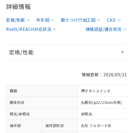
詳細情報
定格/性能
外形図
取りつけ穴加工図
CAD
RoHS/REACH対応状況
規格認証/適合状況
定格/性能
情報更新：2026/05/21
種類
押ボタンスイッチ
胴体形状
丸胴形(φ22/25mm共用)
照光/非照光
非照光
操作部
操作部形状
丸形 フルガード形