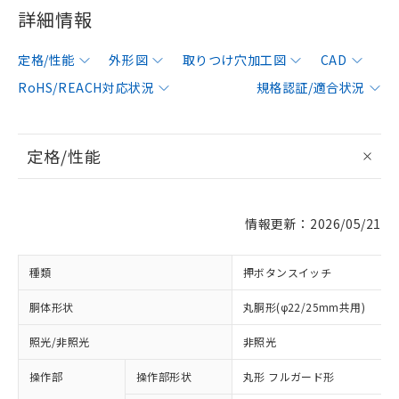
詳細情報
定格/性能
外形図
取りつけ穴加工図
CAD
RoHS/REACH対応状況
規格認証/適合状況
定格/性能
情報更新：2026/05/21
種類
押ボタンスイッチ
胴体形状
丸胴形(φ22/25mm共用)
照光/非照光
非照光
操作部
操作部形状
丸形 フルガード形