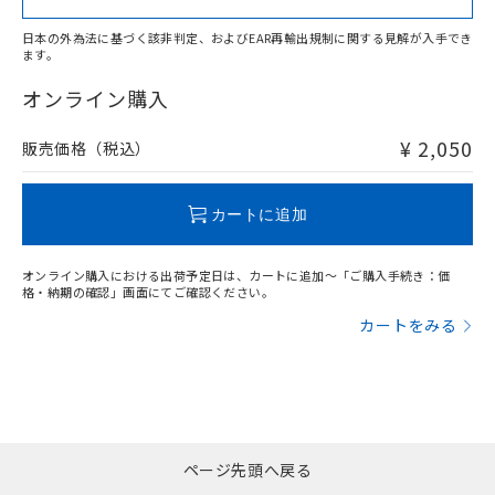
日本の外為法に基づく該非判定、およびEAR再輸出規制に関する見解が入手でき
ます。
"対応済み"や非含有の記載がされた商品であっても、流通
在庫等で未対応品が混在する可能性があります。
オンライン購入
非含有品が必要な際は、弊社営業部門もしくは販売店へお
問い合わせください。
¥ 2,050
販売価格（税込）
この製品のRoHS/REACH対応状況ページへ
カートに追加
オンライン購入における出荷予定日は、カートに追加～「ご購入手続き：価
格・納期の確認」画面にてご確認ください。
カートをみる
ページ先頭へ戻る