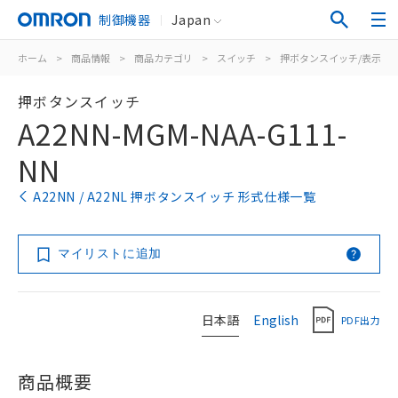
制御機器
Japan
ホーム
>
商品情報
>
商品カテゴリ
>
スイッチ
>
押ボタンスイッチ/表示灯
押ボタンスイッチ
A22NN-MGM-NAA-G111-
NN
A22NN / A22NL 押ボタンスイッチ 形式仕様一覧
マイリストに追加
日本語
English
PDF出力
商品概要