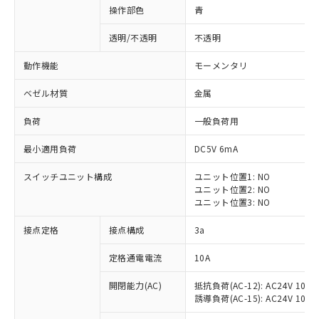
操作部色
青
透明/不透明
不透明
動作機能
モーメンタリ
ベゼル材質
金属
負荷
一般負荷用
最小適用負荷
DC5V 6mA
スイッチユニット構成
ユニット位置1: NO
ユニット位置2: NO
ユニット位置3: NO
※1 対応状況
接点定格
接点構成
3a
対応済み：EU RoHS指令（10物質）の
定格通電電流
10A
非含有に対応した製品が提供可能な商品で
開閉能力(AC)
抵抗負荷(AC-12): AC24V 10A/A
す。
誘導負荷(AC-15): AC24V 10A/AC
対応予定：EU RoHS指令（10物質）の非含
ご利用条件
有に対応した製品に切り替える予定のある