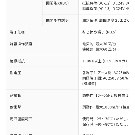
開閉能力(DC)
抵抗負荷(DC-12): DC24V 8A/DC
商品です。
誘導負荷(DC-13): DC24V 4A/DC
対応予定なし：EU RoHS指令（10物質）の
以下の条件をお読みいただき、同意のうえ
非含有に非対応の商品で、対応品を出す予
開閉能力説明
測定条件: 周囲温度 20±2℃、
ご利用ください。
定はありません。
調査・確認中：EU RoHS指令（10物質）の
端子仕様
ねじ締め端子 (M3.5)
本サービスは、当社制御機器事業取扱
※1 中国RoHS○×表
非含有の対応状況を調査中または確認中の
商品の当社在庫状況および標準価格
許容操作頻度
商品です。
電気的: 最大30回/分
(税抜)を提供させていただくもので
「○」：最大均質材料含有率が中国RoHSの
機械的: 最大60回/分
非該当品：ライセンス料など無形物で、有
す。
基準値以下であることを示します。
害物質有無と関係のない商品です。
当社制御機器事業取扱商品の中には、
絶縁抵抗
100MΩ以上 (DC500Vメガ)
「×」：最大均質材料含有率が中国RoHSの
仕入先様の事情により、非含有部品として
本サービスの対象外となる商品もある
基準値を超えていることを示します。
いたものが、含有品と判明した場合などや
当社は、これら貴社製品のうち、外国
ことをご了承ください。
耐電圧
各端子とアース間: AC2500V 50/
「－」：未確認です。当社販売部門へお問
むを得ず変更することがあります。
為替および外国貿易法に定める商品
同極端子間: AC2500V 50/60Hz
在庫状況および標準価格照会結果は、
い合わせください。
（以下｢規制貨物等」という）を輸出
(初期値)
記載している更新日時点での社内デー
*EU RoHS指令（10物質）：
または国外への提供する場合は、日本
記
タに基づき作成されるものであり、閲
説明
鉛(Pb) 1000ppm以下、 水銀(Hg) 1000ppm以下、 カド
*中国RoHS10物質の基準値 (GB/T26572)：
耐振動
誤動作: 10～55Hz 複振幅 1.
国政府の輸出許可(または役務取引許
号
覧された時点での実際の在庫および標
ミウム(Cd) 100ppm以下、
Pb(鉛) :1000ppm、 Hg(水銀) : 1000ppm、 Cd(カドミウ
可)を取得するなどの必要な手続きを
六価クロム(Cr(Ⅵ)) 1000ppm以下、ポリ臭化ビフェニル
ム) : 100ppm、
準価格とは異なる場合があることをご
類(PBB) 1000ppm以下、ポリ臭化ジフェニルエーテル類
2
耐衝撃
誤動作: 最大1000m/s
(接点開
Cr(Ⅵ)(六価クロム) : 1000ppm、 PBBs(ポリ臭化ビフェ
とります。
了承ください。
(PBDE) 1000ppm以下、フタル酸ビス(2-エチルヘキシ
○
一定数以上の在庫あり
ニル類) : 1000ppm、 PBDEs(ポリ臭化ジフェニルエーテ
当社は規制貨物を破棄する場合は、完
ル) (DEHP)(別名：DOP) 1000ppm以下、フタル酸ブチ
正式な納期状況および標準価格はお客
ル類) : 1000ppm、
周囲温度範囲
使用時: -25～70℃ (ただし
ルベンジル（BBP） 1000ppm以下、フタル酸ジブチル
全に破砕するなど、違法に輸出されな
DBP(フタル酸ジブチル) : 1000ppm、 DIBP(フタル酸ジ
様のお取引先、またはお客様担当のオ
保存時: -40～80℃ (ただし
（DBP） 1000ppm以下、フタル酸ジイソブチル
イソブチル) : 1000ppm、 BBP(フタル酸ブチルベンジ
△
一定数には満たないが在庫あり
いよう必要な手段を講じます。
ムロン制御機器販売店・当社販売員に
(DIBP) 1000ppm以下
ル) : 1000ppm、
当社は貴社製品を、核兵器、ミサイ
但し、RoHS指令で産業用監視および制御機器に対する
DEHP(フタル酸ビス(2-エチルヘキシル)) : 1000ppm