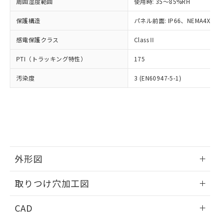
ご相談ください。
周囲湿度範囲
使用時: 35～85%RH
適用除外項目は除く。
ル、化学兵器、生物兵器またはその他
－
在庫なし(最新の在庫状況につ
オムロン制御機器販売店や当社販売拠
フタル酸エステル類の４物質については閾値を超える意
武器並びにこれらの製造装置等に一切
いては、お客様のお取引先、ま
図的な使用がないことを確認しています。
保護構造
パネル前面: IP66、NEMA4X, N
点は「
販売ネットワーク
」をご確認
※2 環境保護使用期限
使用いたしません。
たはお客様担当のオムロン制御
ください。
当社は、貴社製品を第三者に販売する
感電保護クラス
Class II
機器販売店・当社販売員にご確
在庫状況および標準価格結果を当社の
※2 対応予定月
「ｅ」：有害物質（10物質）のすべてが基
場合は、上記1、2および3の内容を当
認ください)
事前の承諾なく第三者に漏洩または開
準値以下であることを示します。
PTI（トラッキング特性）
175
該第三者に通知します。また当社は、
示しないようお願いします。
部品在庫の切り替え状況などにより、予定
「10」：通常の使用状況下において有害物
販売先および販売に係わる関係者が違
マイパーツ機能（部品リスト作成サー
空
受注生産機種、また在庫状況の
汚染度
3 (EN60947-5-1)
月が前後することがあります。
質が外部に漏えいし、環境に深刻な影響を
法に輸出するおそれがある場合は、取
ビス）をご利用いただくには、I-Web
白
情報を公開していない機種
及ぼさない年数を意味します。
り引きをいたしません。
メンバーズにご登録されている必要が
「－」：未確認です。当社販売部門へお問
あります。
い合わせください。
お客様が当ウェブサイト上で当社にご
※3 非含有証明書ダウンロード
登録された部品リストについて、当社
および当社の共同利用者が、当社の製
下記の非含有証明書をダウンロードするこ
品・サービスに関するお客様との取
とができます。
合意する
キャンセル
引・商談に必要な範囲で利用すること
外形図
をご了承ください。
EU RoHS指令（10物質）の非含有証明書
※当社の共同利用者とは、
情報更新：2026/05/21
"個人情報
取りつけ穴加工図
51物質の非含有証明書（当社基準）
の共同利用に関して"
の「1.共同利
※本証明書は発行日時点で非含有を証明す
用者の範囲」に記載されている法人を
情報更新：2026/05/21
るもので、過去に遡って非含有を証明する
CAD
指します。
ものではありません。