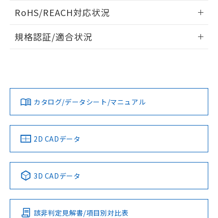
また、RoHS指令のフタル酸エステル類４
ログイン/会員登録いただくと、CADデータをダウンロー
RoHS/REACH対応状況
物質の対応では、対応完了までの期間は出
ドすることができます。
荷製品に未対応品が混在することから備考
情報更新：2026/7/29
欄に対応日を記載しておりました。
規格認証/適合状況
既に当社にて対応品への在庫切替を完了
ログイン/会員登録
EU RoHS
注意事項・凡例
していることから、特段のことがない限
UL認証
CSA認証
CEマーキング
り、2022年1月12日より割愛しておりま
す。
Yes
Yes
Yes
対応状況
対応予定月
※1
※2
ダウンロードデータをご利用いただく前に、以下を必ずお読
みください。
カタログ/データシート/マニュアル
対応済み
ソフトウェアの使用条件
LR型式承認
DNV型式承認
BV型式承認
KR型式承
（イギリス
（ノルウェー
（フランス
（韓国
船舶規格）
船舶規格）
船舶規格）
船舶規格
中国 RoHS
注意事項・凡例
2D CADデータ
No
No
No
No
中国 RoHS表
※1 ※2
3D CADデータ
この製品の規格認証/適合状況ページへ
Pb
Hg
Cd
Cr(VI)
その他の認証はこちらのページからご検索ください
該非判定見解書/項目別対比表
O
O
O
O