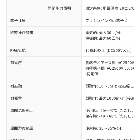
対応予定なし：EU RoHS指令（10物質）の
開閉能力説明
測定条件: 周囲温度 20±2℃、
以下の条件をお読みいただき、同意のうえ
非含有に非対応の商品で、対応品を出す予
ご利用ください。
定はありません。
端子仕様
プッシュインPlus端子台
調査・確認中：EU RoHS指令（10物質）の
本サービスは、当社制御機器事業取扱
※1 中国RoHS○×表
非含有の対応状況を調査中または確認中の
許容操作頻度
電気的: 最大30回/分
商品の当社在庫状況および標準価格
機械的: 最大60回/分
商品です。
(税抜)を提供させていただくもので
「○」：最大均質材料含有率が中国RoHSの
非該当品：ライセンス料など無形物で、有
す。
絶縁抵抗
100MΩ以上 (DC500Vメガ)
基準値以下であることを示します。
害物質有無と関係のない商品です。
当社制御機器事業取扱商品の中には、
「×」：最大均質材料含有率が中国RoHSの
仕入先様の事情により、非含有部品として
本サービスの対象外となる商品もある
耐電圧
各端子とアース間: AC2500V 50/
基準値を超えていることを示します。
いたものが、含有品と判明した場合などや
当社は、これら貴社製品のうち、外国
同極端子間: AC2500V 50/60Hz
ことをご了承ください。
「－」：未確認です。当社販売部門へお問
むを得ず変更することがあります。
為替および外国貿易法に定める商品
(初期値)
在庫状況および標準価格照会結果は、
い合わせください。
（以下｢規制貨物等」という）を輸出
記載している更新日時点での社内デー
*EU RoHS指令（10物質）：
耐振動
誤動作: 10～55Hz 複振幅 1.
または国外への提供する場合は、日本
記
タに基づき作成されるものであり、閲
説明
鉛(Pb) 1000ppm以下、 水銀(Hg) 1000ppm以下、 カド
*中国RoHS10物質の基準値 (GB/T26572)：
国政府の輸出許可(または役務取引許
号
覧された時点での実際の在庫および標
ミウム(Cd) 100ppm以下、
Pb(鉛) :1000ppm、 Hg(水銀) : 1000ppm、 Cd(カドミウ
2
耐衝撃
誤動作: 最大1000m/s
(接点開
可)を取得するなどの必要な手続きを
六価クロム(Cr(Ⅵ)) 1000ppm以下、ポリ臭化ビフェニル
ム) : 100ppm、
準価格とは異なる場合があることをご
類(PBB) 1000ppm以下、ポリ臭化ジフェニルエーテル類
Cr(Ⅵ)(六価クロム) : 1000ppm、 PBBs(ポリ臭化ビフェ
とります。
了承ください。
(PBDE) 1000ppm以下、フタル酸ビス(2-エチルヘキシ
○
一定数以上の在庫あり
ニル類) : 1000ppm、 PBDEs(ポリ臭化ジフェニルエーテ
周囲温度範囲
使用時: -25～70℃ (ただし
当社は規制貨物を破棄する場合は、完
ル) (DEHP)(別名：DOP) 1000ppm以下、フタル酸ブチ
正式な納期状況および標準価格はお客
ル類) : 1000ppm、
保存時: -40～80℃ (ただし
ルベンジル（BBP） 1000ppm以下、フタル酸ジブチル
全に破砕するなど、違法に輸出されな
DBP(フタル酸ジブチル) : 1000ppm、 DIBP(フタル酸ジ
様のお取引先、またはお客様担当のオ
（DBP） 1000ppm以下、フタル酸ジイソブチル
イソブチル) : 1000ppm、 BBP(フタル酸ブチルベンジ
△
一定数には満たないが在庫あり
いよう必要な手段を講じます。
ムロン制御機器販売店・当社販売員に
(DIBP) 1000ppm以下
周囲湿度範囲
使用時: 35～85%RH
ル) : 1000ppm、
当社は貴社製品を、核兵器、ミサイ
但し、RoHS指令で産業用監視および制御機器に対する
DEHP(フタル酸ビス(2-エチルヘキシル)) : 1000ppm
ご相談ください。
適用除外項目は除く。
ル、化学兵器、生物兵器またはその他
－
在庫なし(最新の在庫状況につ