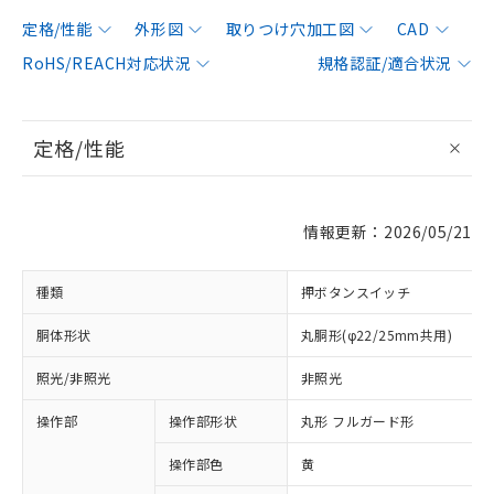
定格/性能
外形図
取りつけ穴加工図
CAD
RoHS/REACH対応状況
規格認証/適合状況
定格/性能
情報更新：2026/05/21
種類
押ボタンスイッチ
胴体形状
丸胴形(φ22/25mm共用)
照光/非照光
非照光
操作部
操作部形状
丸形 フルガード形
操作部色
黄