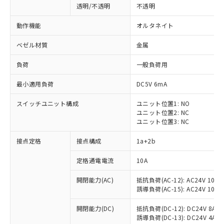
透明/不透明
不透明
動作機能
オルタネイト
ベゼル材質
金属
負荷
一般負荷用
最小適用負荷
DC5V 6mA
スイッチユニット構成
ユニット位置1: NO
ユニット位置2: NC
ユニット位置3: NC
接点定格
接点構成
1a+2b
※1 対応状況
定格通電電流
10A
対応済み：EU RoHS指令（10物質）の
開閉能力(AC)
抵抗負荷(AC-12): AC24V 10A/A
非含有に対応した製品が提供可能な商品で
誘導負荷(AC-15): AC24V 10A/AC
す。
対応予定：EU RoHS指令（10物質）の非含
開閉能力(DC)
抵抗負荷(DC-12): DC24V 8A/DC
ご利用条件
有に対応した製品に切り替える予定のある
誘導負荷(DC-13): DC24V 4A/DC
商品です。