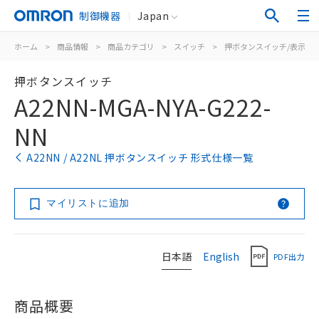
制御機器
Japan
ホーム
>
商品情報
>
商品カテゴリ
>
スイッチ
>
押ボタンスイッチ/表示灯
押ボタンスイッチ
A22NN-MGA-NYA-G222-
NN
A22NN / A22NL 押ボタンスイッチ 形式仕様一覧
マイリストに追加
日本語
English
PDF出力
商品概要