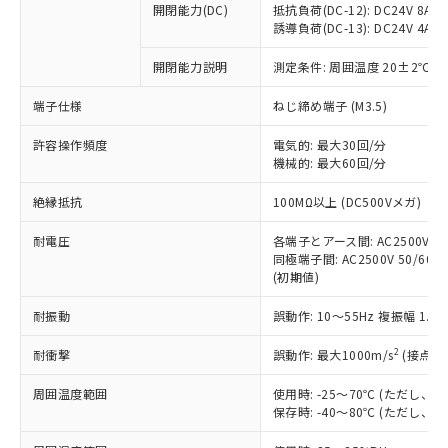
開閉能力(DC)
抵抗負荷(DC-12): DC24V 8A/DC
商品です。
誘導負荷(DC-13): DC24V 4A/DC
対応予定なし：EU RoHS指令（10物質）の
以下の条件をお読みいただき、同意のうえ
非含有に非対応の商品で、対応品を出す予
開閉能力説明
測定条件: 周囲温度 20±2℃、
ご利用ください。
定はありません。
調査・確認中：EU RoHS指令（10物質）の
端子仕様
ねじ締め端子 (M3.5)
本サービスは、当社制御機器事業取扱
※1 中国RoHS○×表
非含有の対応状況を調査中または確認中の
商品の当社在庫状況および標準価格
許容操作頻度
商品です。
電気的: 最大30回/分
(税抜)を提供させていただくもので
「○」：最大均質材料含有率が中国RoHSの
機械的: 最大60回/分
非該当品：ライセンス料など無形物で、有
す。
基準値以下であることを示します。
害物質有無と関係のない商品です。
当社制御機器事業取扱商品の中には、
絶縁抵抗
100MΩ以上 (DC500Vメガ)
「×」：最大均質材料含有率が中国RoHSの
仕入先様の事情により、非含有部品として
本サービスの対象外となる商品もある
基準値を超えていることを示します。
いたものが、含有品と判明した場合などや
当社は、これら貴社製品のうち、外国
ことをご了承ください。
耐電圧
各端子とアース間: AC2500V 50/
「－」：未確認です。当社販売部門へお問
むを得ず変更することがあります。
為替および外国貿易法に定める商品
同極端子間: AC2500V 50/60Hz
在庫状況および標準価格照会結果は、
い合わせください。
（以下｢規制貨物等」という）を輸出
(初期値)
記載している更新日時点での社内デー
*EU RoHS指令（10物質）：
または国外への提供する場合は、日本
記
タに基づき作成されるものであり、閲
説明
鉛(Pb) 1000ppm以下、 水銀(Hg) 1000ppm以下、 カド
*中国RoHS10物質の基準値 (GB/T26572)：
耐振動
誤動作: 10～55Hz 複振幅 1.
国政府の輸出許可(または役務取引許
号
覧された時点での実際の在庫および標
ミウム(Cd) 100ppm以下、
Pb(鉛) :1000ppm、 Hg(水銀) : 1000ppm、 Cd(カドミウ
可)を取得するなどの必要な手続きを
六価クロム(Cr(Ⅵ)) 1000ppm以下、ポリ臭化ビフェニル
ム) : 100ppm、
準価格とは異なる場合があることをご
類(PBB) 1000ppm以下、ポリ臭化ジフェニルエーテル類
2
耐衝撃
誤動作: 最大1000m/s
(接点開
Cr(Ⅵ)(六価クロム) : 1000ppm、 PBBs(ポリ臭化ビフェ
とります。
了承ください。
(PBDE) 1000ppm以下、フタル酸ビス(2-エチルヘキシ
○
一定数以上の在庫あり
ニル類) : 1000ppm、 PBDEs(ポリ臭化ジフェニルエーテ
当社は規制貨物を破棄する場合は、完
ル) (DEHP)(別名：DOP) 1000ppm以下、フタル酸ブチ
正式な納期状況および標準価格はお客
ル類) : 1000ppm、
周囲温度範囲
使用時: -25～70℃ (ただし
ルベンジル（BBP） 1000ppm以下、フタル酸ジブチル
全に破砕するなど、違法に輸出されな
DBP(フタル酸ジブチル) : 1000ppm、 DIBP(フタル酸ジ
様のお取引先、またはお客様担当のオ
保存時: -40～80℃ (ただし
（DBP） 1000ppm以下、フタル酸ジイソブチル
イソブチル) : 1000ppm、 BBP(フタル酸ブチルベンジ
△
一定数には満たないが在庫あり
いよう必要な手段を講じます。
ムロン制御機器販売店・当社販売員に
(DIBP) 1000ppm以下
ル) : 1000ppm、
当社は貴社製品を、核兵器、ミサイ
但し、RoHS指令で産業用監視および制御機器に対する
DEHP(フタル酸ビス(2-エチルヘキシル)) : 1000ppm