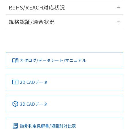
また、RoHS指令のフタル酸エステル類４
ログイン/会員登録いただくと、CADデータをダウンロー
RoHS/REACH対応状況
物質の対応では、対応完了までの期間は出
ドすることができます。
荷製品に未対応品が混在することから備考
情報更新：2026/7/29
欄に対応日を記載しておりました。
規格認証/適合状況
既に当社にて対応品への在庫切替を完了
ログイン/会員登録
EU RoHS
注意事項・凡例
していることから、特段のことがない限
UL認証
CSA認証
CEマーキング
り、2022年1月12日より割愛しておりま
す。
Yes
Yes
Yes
対応状況
対応予定月
※1
※2
ダウンロードデータをご利用いただく前に、以下を必ずお読
みください。
カタログ/データシート/マニュアル
対応済み
ソフトウェアの使用条件
LR型式承認
DNV型式承認
BV型式承認
KR型式承
（イギリス
（ノルウェー
（フランス
（韓国
船舶規格）
船舶規格）
船舶規格）
船舶規格
中国 RoHS
注意事項・凡例
2D CADデータ
No
No
No
No
中国 RoHS表
※1 ※2
3D CADデータ
この製品の規格認証/適合状況ページへ
Pb
Hg
Cd
Cr(VI)
その他の認証はこちらのページからご検索ください
該非判定見解書/項目別対比表
O
O
O
O