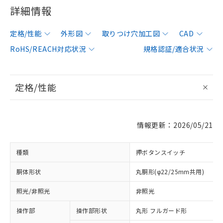
詳細情報
定格/性能
外形図
取りつけ穴加工図
CAD
RoHS/REACH対応状況
規格認証/適合状況
定格/性能
情報更新：2026/05/21
種類
押ボタンスイッチ
胴体形状
丸胴形(φ22/25mm共用)
照光/非照光
非照光
操作部
操作部形状
丸形 フルガード形