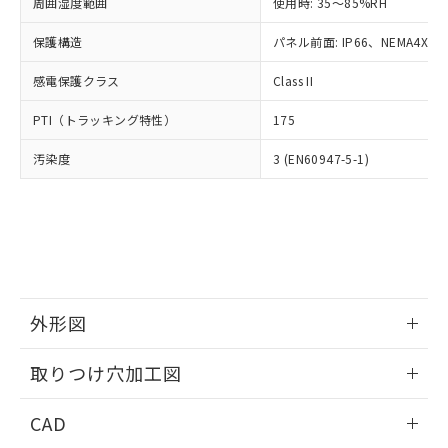
ご相談ください。
周囲湿度範囲
使用時: 35～85%RH
適用除外項目は除く。
ル、化学兵器、生物兵器またはその他
－
在庫なし(最新の在庫状況につ
オムロン制御機器販売店や当社販売拠
フタル酸エステル類の４物質については閾値を超える意
武器並びにこれらの製造装置等に一切
いては、お客様のお取引先、ま
図的な使用がないことを確認しています。
保護構造
パネル前面: IP66、NEMA4X, N
点は「
販売ネットワーク
」をご確認
※2 環境保護使用期限
使用いたしません。
たはお客様担当のオムロン制御
ください。
当社は、貴社製品を第三者に販売する
感電保護クラス
Class II
機器販売店・当社販売員にご確
在庫状況および標準価格結果を当社の
※2 対応予定月
「ｅ」：有害物質（10物質）のすべてが基
場合は、上記1、2および3の内容を当
認ください)
事前の承諾なく第三者に漏洩または開
準値以下であることを示します。
PTI（トラッキング特性）
175
該第三者に通知します。また当社は、
示しないようお願いします。
部品在庫の切り替え状況などにより、予定
「10」：通常の使用状況下において有害物
販売先および販売に係わる関係者が違
マイパーツ機能（部品リスト作成サー
空
受注生産機種、また在庫状況の
汚染度
3 (EN60947-5-1)
月が前後することがあります。
質が外部に漏えいし、環境に深刻な影響を
法に輸出するおそれがある場合は、取
ビス）をご利用いただくには、I-Web
白
情報を公開していない機種
及ぼさない年数を意味します。
り引きをいたしません。
メンバーズにご登録されている必要が
「－」：未確認です。当社販売部門へお問
あります。
い合わせください。
お客様が当ウェブサイト上で当社にご
※3 非含有証明書ダウンロード
登録された部品リストについて、当社
および当社の共同利用者が、当社の製
下記の非含有証明書をダウンロードするこ
品・サービスに関するお客様との取
とができます。
合意する
キャンセル
引・商談に必要な範囲で利用すること
外形図
をご了承ください。
EU RoHS指令（10物質）の非含有証明書
※当社の共同利用者とは、
情報更新：2026/05/21
"個人情報
取りつけ穴加工図
51物質の非含有証明書（当社基準）
の共同利用に関して"
の「1.共同利
※本証明書は発行日時点で非含有を証明す
用者の範囲」に記載されている法人を
情報更新：2026/05/21
るもので、過去に遡って非含有を証明する
CAD
指します。
ものではありません。