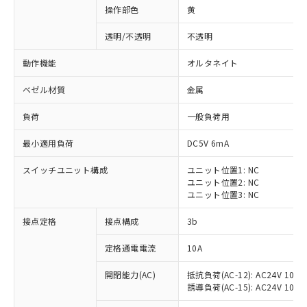
操作部色
黄
透明/不透明
不透明
動作機能
オルタネイト
ベゼル材質
金属
負荷
一般負荷用
最小適用負荷
DC5V 6mA
スイッチユニット構成
ユニット位置1: NC
ユニット位置2: NC
ユニット位置3: NC
※1 対応状況
接点定格
接点構成
3b
対応済み：EU RoHS指令（10物質）の
定格通電電流
10A
非含有に対応した製品が提供可能な商品で
開閉能力(AC)
抵抗負荷(AC-12): AC24V 10A/A
す。
誘導負荷(AC-15): AC24V 10A/AC
対応予定：EU RoHS指令（10物質）の非含
ご利用条件
有に対応した製品に切り替える予定のある