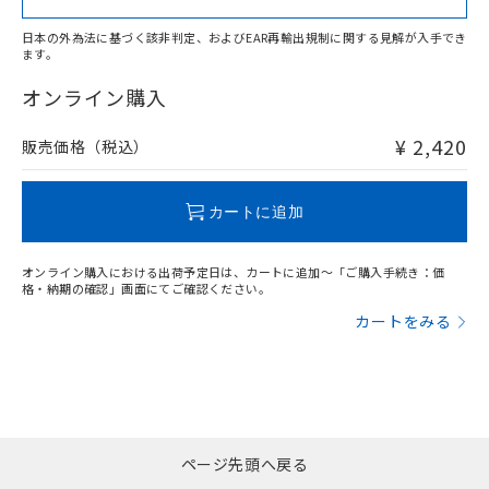
日本の外為法に基づく該非判定、およびEAR再輸出規制に関する見解が入手でき
ます。
"対応済み"や非含有の記載がされた商品であっても、流通
在庫等で未対応品が混在する可能性があります。
オンライン購入
非含有品が必要な際は、弊社営業部門もしくは販売店へお
問い合わせください。
¥ 2,420
販売価格（税込）
この製品のRoHS/REACH対応状況ページへ
カートに追加
オンライン購入における出荷予定日は、カートに追加～「ご購入手続き：価
格・納期の確認」画面にてご確認ください。
カートをみる
ページ先頭へ戻る