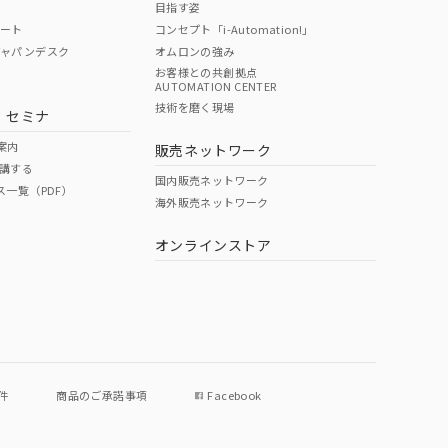
目指す姿
ポート
コンセプト「i-Automation!」
ジャパンデスク
オムロンの強み
お客様との共創拠点
AUTOMATION CENTER
DIBP
BBP
DEHP
環境保護
技術を磨く現場
・セミナ
状況ページへ
使用期限
検索ください
案内
販売ネットワーク
講する
O
O
O
e
国内販売ネットワーク
ス一覧（PDF）
海外販売ネットワーク
オンラインストア
状況ページへ
件
商品のご承諾事項
Facebook