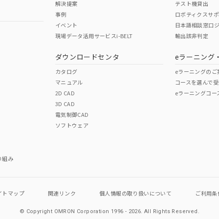
解決提案
テスト機貸出
事例
ロボティクスサ
No
No
イベント
日本語相談窓口
現場データ活用サービスi-BELT
輸出該非判定
I)
PBBs
PBDEs
DBP
ダウンロードセンタ
eラーニング
この製品の規格認証/適合
その他の認証はこちらのページからご
カタログ
eラーニングのご
マニュアル
コースを選んで受
O
O
O
2D CAD
eラーニングコー
3D CAD
電気制御CAD
在庫等で未対応品が混在する可能性があります。
ソフトウェア
問い合わせください。
この製品のRoHS/REACH対応
り組み
イトマップ
関連リンク
個人情報の
取り扱いについて
ご利用条
© Copyright OMRON Corporation 1996 - 2026.
All Rights Reserved.