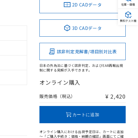
2D CADデータ
在庫・価格
無料テスト機
3D CADデータ
該非判定見解書/項目別対比表
日本の外為法に基づく該非判定、およびEAR再輸出規
制に関する見解が入手できます。
オンライン購入
¥ 2,420
販売価格（税込）
カートに追加
オンライン購入における出荷予定日は、カートに追加
～「ご購入手続き：価格・納期の確認」画面にてご確