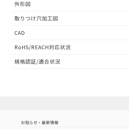
外形図
取りつけ穴加工図
CAD
ログイン/会員登録いただくと、CADデータをダウンロ
RoHS/REACH対応状況
規格認証/適合状況
EU RoHS
注意事項・凡例
UL認証
CSA認証
CEマーキング
ダウンロードデータをご利用いただく前に、以下を必ずお読
Yes
Yes
Yes
対応状況
対応予定月
※1
※2
ソフトウェアの使用条件
対応済み
LR型式承認
DNV型式承認
BV型式承認
KR
（イギリス
（ノルウェー
（フランス
（
お知らせ・最新情報
中国 RoHS
注意事項・凡例
船舶規格）
船舶規格）
船舶規格）
船