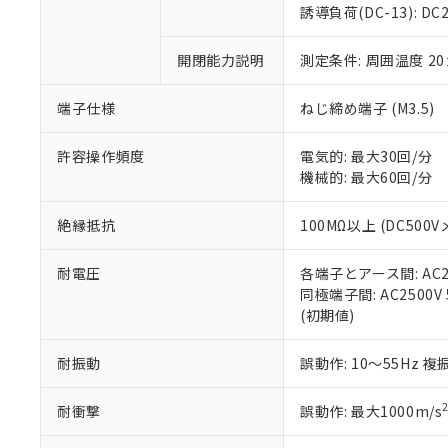
のであり、閲
ます。
Cr(Ⅵ)(六価クロム) : 
フタル酸エステル類の４
誘導負荷(DC-13): DC24
○
一定数以
DBP(フタル酸ジブチル) :
い。
当社は貴社製
DEHP(フタル酸ビス(2-エ
正式な納期状
置等に一切使
開閉能力説明
測定条件: 周囲温度 2
当社販売員に
※2 対応予定月
△
一定数に
当社は、貴社
オムロン制御
また当社は、
※2 環境保護使
在庫状況およ
部品在庫の切り替
たしません。
端子仕様
ねじ締め端子 (M3.5)
－
在庫なし
す。
「ｅ」：有害物質
機器販売
マイパーツ機
「10」：通常の
許容操作頻度
電気的: 最大30回/分
ている必要が
味します。
機械的: 最大60回/分
空
受注生産
お客様が当ウ
※3 非含有証明
「－」：未確認で
白
が、当社の製
絶縁抵抗
100MΩ以上 (DC500V
さい。
下記の非含有証明
※当社の共同
耐電圧
各端子とアース間: AC250
いる法人を指
EU RoHS指令（
同極端子間: AC2500V 5
51物質の非含有証
(初期値)
※本証明書は発行
また、RoHS指
混在することから
耐振動
誤動作: 10～55Hz 複
既に当社にて対応
り割愛しておりま
耐衝撃
誤動作: 最大1000m/s