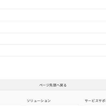
情報更新：2
情報更新：2
ードすることができます。
情報更新：
ログイン/会員登録
CCC認証
電波法
みください。
Yes
N/A
非含有証明書
※3
ページ先頭へ戻る
ダウンロードはこちら
型式承認
NK型式承認
ABS型式承認
韓国
（日本
（アメリカ
ソリューション
サービスサポ
舶規格）
船舶規格）
船舶規格）