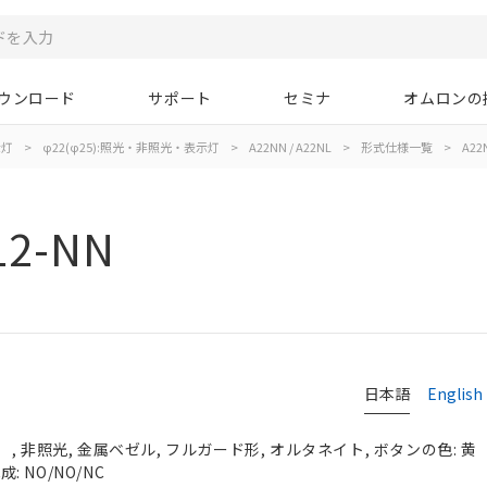
ウンロード
サポート
セミナ
オムロンの
示灯
>
φ22(φ25):照光・非照光・表示灯
>
A22NN / A22NL
>
形式仕様一覧
>
A22
12-NN
日本語
English
, 非照光, 金属ベゼル, フルガード形, オルタネイト, ボタンの色: 黄
: NO/NO/NC