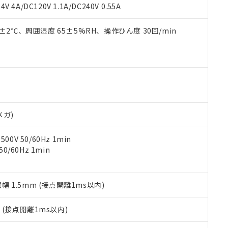
覧された時点での実際の在庫および標準価格とは異なる場合がある
1000ppm、 PBBs(ポリ臭化ビフェニル類) : 1000ppm、 PBDEs(ポリ臭化ジフェニルエーテル類
物質については閾値を超える意図的な使用がないことを確認しています。
V 4A/DC120V 1.1A/DC240V 0.55A
上の在庫あり
 1000ppm、 DIBP(フタル酸ジイソブチル) : 1000ppm、 BBP(フタル酸ブチルベンジル) :
品を、核兵器、ミサイル、化学兵器、生物兵器またはその他武器並
チルヘキシル)) : 1000ppm
況および標準価格はお客様のお取引先、またはお客様担当のオムロ
用いたしません。
0±2℃、周囲湿度 65±5%RH、操作ひん度 30回/min
ご相談ください。
は満たないが在庫あり
製品を第三者に販売する場合は、上記1、2および3の内容を当該第
機器販売店や当社販売拠点は「
販売ネットワーク
」をご確認くだ
販売先および販売に係わる関係者が違法に輸出するおそれがある場
用期限
び標準価格結果を当社の事前の承諾なく第三者に漏洩または開示し
え状況などにより、予定月が前後することがあります。
(最新の在庫状況については、お客様のお取引先、またはお客様担当
（10物質）のすべてが基準値以下であることを示します。
店・当社販売員にご確認ください)
能（部品リスト作成サービス）をご利用いただくには、I-Webメン
使用状況下において有害物質が外部に漏えいし、環境に深刻な影響を
あります。
機種、また在庫状況の情報を公開していない機種
ェブサイト上で当社にご登録された部品リストについて、当社およ
書ダウンロード
す。当社販売部門へお問い合わせください。
品・サービスに関するお客様との取引・商談に必要な範囲で利用す
合意する
キャンセル
メガ)
書をダウンロードすることができます。
利用者とは、
"個人情報の共同利用に関して"
の「1.共同利用者の
0V 50/60Hz 1min
します。
10物質）の非含有証明書
0/60Hz 1min
明書（当社基準）
日時点で非含有を証明するもので、過去に遡って非含有を証明するも
令のフタル酸エステル類４物質の対応では、対応完了までの期間は出
備考欄に対応日を記載しておりました。
振幅 1.5mm (接点開離1ms以内)
品への在庫切替を完了していることから、特段のことがない限り、20
す。
2
(接点開離1ms以内)