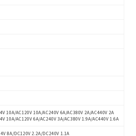
 RoHS指令（10物質）の非含有に対応した製品が提供可能な商品です
oHS指令（10物質）の非含有に対応した製品に切り替える予定のある
 RoHS指令（10物質）の非含有に非対応の商品で、対応品を出す予
 RoHS指令（10物質）の非含有の対応状況を調査中または確認中の
ンス料など無形物で、有害物質有無と関係のない商品です。
○×表
より、非含有部品としていたものが、含有品と判明した場合などやむ
みいただき、同意のうえご利用ください。
材料含有率が中国RoHSの基準値以下であることを示します。
材料含有率が中国RoHSの基準値を超えていることを示します。
、当社制御機器事業取扱商品の当社在庫状況および標準価格(税抜)
ら貴社製品のうち、外国為替および外国貿易法に定める商品（以下｢
質）：
V 10A/AC120V 10A/AC240V 6A/AC380V 2A/AC440V 2A
す。当社販売部門へお問い合わせください。
 水銀(Hg) 1000ppm以下、 カドミウム(Cd) 100ppm以下、
たは国外への提供する場合は、日本国政府の輸出許可(または役務取
 10A/AC120V 6A/AC240V 3A/AC380V 1.9A/AC440V 1.6A
000ppm以下、ポリ臭化ビフェニル類(PBB) 1000ppm以下、ポリ臭化ジフェニルエーテル類(P
事業取扱商品の中には、本サービスの対象外となる商品もあること
手続きをとります。
キシル) (DEHP)(別名：DOP) 1000ppm以下、フタル酸ブチルベンジル（BBP） 100
(GB/T26572)：
以下、フタル酸ジイソブチル (DIBP) 1000ppm以下
び標準価格照会結果は、記載している更新日時点での社内データに
物を破棄する場合は、完全に破砕するなど、違法に輸出されないよ
(水銀) : 1000ppm、 Cd(カドミウム) : 100ppm、
V 8A/DC120V 2.2A/DC240V 1.1A
業用監視および制御機器に対する適用除外項目は除く。