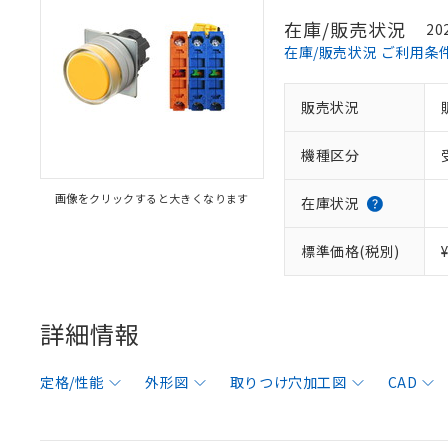
在庫/販売状況
20
在庫/販売状況 ご利用条
販売状況
機種区分
画像をクリックすると大きくなります
在庫状況
標準価格(税別)
詳細情報
定格/性能
外形図
取りつけ穴加工図
CAD