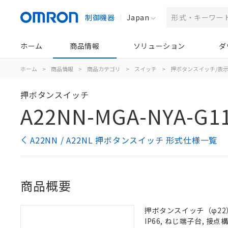
制御機器
Japan
ホーム
商品情報
ソリューション
ダ
ホーム
>
商品情報
>
商品カテゴリ
>
スイッチ
>
押ボタンスイッチ/表
押ボタンスイッチ
A22NN-MGA-NYA-G1
A22NN / A22NL 押ボタンスイッチ 形式仕様一覧
商品概要
押ボタンスイッチ（φ22）
IP66, ねじ端子台, 接点構成