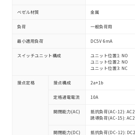
ベゼル材質
金属
負荷
一般負荷用
最小適用負荷
DC5V 6mA
※1 対応状況
スイッチユニット構成
ユニット位置1: NO
対応済み：EU
ユニット位置2: NO
対応予定：EU R
ユニット位置3: NC
対応予定なし：EU
調査・確認中：EU
ご利用条件
接点定格
接点構成
2a+1b
非該当品：ライセ
※1 中国RoHS
仕入先様の事情に
定格通電電流
10A
があります。
以下の条件をお読
「○」：最大均質
「×」：最大均質
本サービスは
当社は、これ
*EU RoHS指令（10物
開閉能力(AC)
抵抗負荷(AC-12): AC24
「－」：未確認で
鉛(Pb) 1000ppm以下、
くものです。
う）を輸出ま
誘導負荷(AC-15): AC24V
記
説明
六価クロム(Cr(Ⅵ)) 1
当社制御機器
などの必要な
フタル酸ビス(2-エチルヘ
号
*中国RoHS10物質の基準値 
ル（DBP） 1000ppm
在庫状況およ
当社は規制貨
Pb(鉛) :1000ppm、 Hg
開閉能力(DC)
抵抗負荷(DC-12): DC24
但し、RoHS指令で産