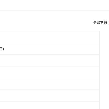
情報更新：2
用)