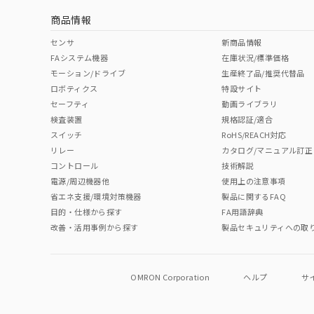
商品情報
No
No
No
No
中国 RoHS表
※1 ※2
センサ
新商品情報
FAシステム機器
在庫状況/標準価格
Pb
Hg
Cd
Cr(V
モーション/ドライブ
生産終了品/推奨代替品
ロボティクス
特設サイト
セーフティ
動画ライブラリ
検査装置
規格認証/適合
O
O
O
O
スイッチ
RoHS/REACH対応
リレー
カタログ/マニュアル訂正
コントロール
技術解説
"対応済み"や非含有の記載がされた商品であっても、流通
電源/周辺機器他
使用上の注意事項
非含有品が必要な際は、弊社営業部門もしくは販売店へお
省エネ支援/環境対策機器
製品に関するFAQ
目的・仕様から探す
FA用語辞典
改善・活用事例から探す
製品セキュリティへの取
OMRON Corporation
ヘルプ
サ