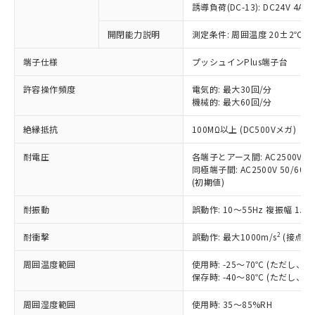
対応済み：EU RoHS指令（10物質）の
誘導負荷(DC-13): DC24V 4A/DC
非含有に対応した製品が提供可能な商品で
す。
開閉能力説明
測定条件: 周囲温度 20±2℃、
対応予定：EU RoHS指令（10物質）の非含
ご利用条件
端子仕様
プッシュインPlus端子台
有に対応した製品に切り替える予定のある
商品です。
許容操作頻度
電気的: 最大30回/分
対応予定なし：EU RoHS指令（10物質）の
機械的: 最大60回/分
以下の条件をお読みいただき、同意のうえ
非含有に非対応の商品で、対応品を出す予
ご利用ください。
定はありません。
絶縁抵抗
100MΩ以上 (DC500Vメガ)
調査・確認中：EU RoHS指令（10物質）の
本サービスは、当社制御機器事業取扱
※1 中国RoHS○×表
非含有の対応状況を調査中または確認中の
耐電圧
各端子とアース間: AC2500V 50/
商品の当社在庫状況および標準価格
商品です。
同極端子間: AC2500V 50/60Hz
(税抜)を提供させていただくもので
「○」：最大均質材料含有率が中国RoHSの
非該当品：ライセンス料など無形物で、有
(初期値)
す。
基準値以下であることを示します。
害物質有無と関係のない商品です。
当社制御機器事業取扱商品の中には、
「×」：最大均質材料含有率が中国RoHSの
耐振動
誤動作: 10～55Hz 複振幅 1.
仕入先様の事情により、非含有部品として
本サービスの対象外となる商品もある
基準値を超えていることを示します。
いたものが、含有品と判明した場合などや
当社は、これら貴社製品のうち、外国
ことをご了承ください。
2
耐衝撃
誤動作: 最大1000m/s
(接点開
「－」：未確認です。当社販売部門へお問
むを得ず変更することがあります。
為替および外国貿易法に定める商品
在庫状況および標準価格照会結果は、
い合わせください。
（以下｢規制貨物等」という）を輸出
記載している更新日時点での社内デー
周囲温度範囲
使用時: -25～70℃ (ただし
*EU RoHS指令（10物質）：
または国外への提供する場合は、日本
保存時: -40～80℃ (ただし
記
タに基づき作成されるものであり、閲
説明
鉛(Pb) 1000ppm以下、 水銀(Hg) 1000ppm以下、 カド
*中国RoHS10物質の基準値 (GB/T26572)：
国政府の輸出許可(または役務取引許
号
覧された時点での実際の在庫および標
ミウム(Cd) 100ppm以下、
Pb(鉛) :1000ppm、 Hg(水銀) : 1000ppm、 Cd(カドミウ
可)を取得するなどの必要な手続きを
六価クロム(Cr(Ⅵ)) 1000ppm以下、ポリ臭化ビフェニル
周囲湿度範囲
使用時: 35～85%RH
ム) : 100ppm、
準価格とは異なる場合があることをご
類(PBB) 1000ppm以下、ポリ臭化ジフェニルエーテル類