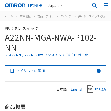
制御機器
Japan
ホーム
>
商品情報
>
商品カテゴリ
>
スイッチ
>
押ボタンスイッチ/表示灯
押ボタンスイッチ
A22NN-MGA-NWA-P102-
NN
A22NN / A22NL 押ボタンスイッチ 形式仕様一覧
マイリストに追加
日本語
English
PDF出力
商品概要