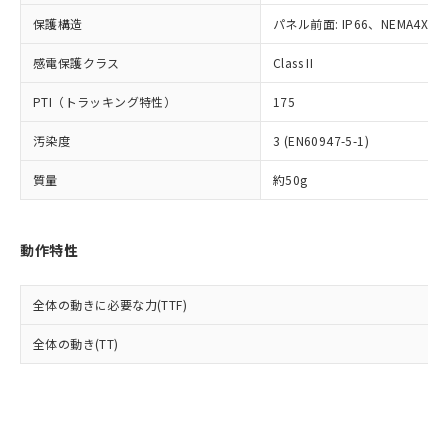
Cr(Ⅵ)(六価クロム) : 1000ppm、 PBBs(ポリ臭化ビフェ
とります。
了承ください。
(PBDE) 1000ppm以下、フタル酸ビス(2-エチルヘキシ
○
一定数以上の在庫あり
ニル類) : 1000ppm、 PBDEs(ポリ臭化ジフェニルエーテ
保護構造
パネル前面: IP66、NEMA4X, N
当社は規制貨物を破棄する場合は、完
ル) (DEHP)(別名：DOP) 1000ppm以下、フタル酸ブチ
正式な納期状況および標準価格はお客
ル類) : 1000ppm、
ルベンジル（BBP） 1000ppm以下、フタル酸ジブチル
全に破砕するなど、違法に輸出されな
DBP(フタル酸ジブチル) : 1000ppm、 DIBP(フタル酸ジ
様のお取引先、またはお客様担当のオ
（DBP） 1000ppm以下、フタル酸ジイソブチル
イソブチル) : 1000ppm、 BBP(フタル酸ブチルベンジ
感電保護クラス
Class II
△
一定数には満たないが在庫あり
いよう必要な手段を講じます。
ムロン制御機器販売店・当社販売員に
(DIBP) 1000ppm以下
ル) : 1000ppm、
当社は貴社製品を、核兵器、ミサイ
但し、RoHS指令で産業用監視および制御機器に対する
DEHP(フタル酸ビス(2-エチルヘキシル)) : 1000ppm
ご相談ください。
PTI（トラッキング特性）
175
適用除外項目は除く。
ル、化学兵器、生物兵器またはその他
－
在庫なし(最新の在庫状況につ
オムロン制御機器販売店や当社販売拠
フタル酸エステル類の４物質については閾値を超える意
武器並びにこれらの製造装置等に一切
いては、お客様のお取引先、ま
図的な使用がないことを確認しています。
点は「
販売ネットワーク
」をご確認
汚染度
3 (EN60947-5-1)
※2 環境保護使用期限
使用いたしません。
たはお客様担当のオムロン制御
ください。
当社は、貴社製品を第三者に販売する
機器販売店・当社販売員にご確
在庫状況および標準価格結果を当社の
質量
約50g
※2 対応予定月
「ｅ」：有害物質（10物質）のすべてが基
場合は、上記1、2および3の内容を当
認ください)
事前の承諾なく第三者に漏洩または開
準値以下であることを示します。
該第三者に通知します。また当社は、
示しないようお願いします。
部品在庫の切り替え状況などにより、予定
「10」：通常の使用状況下において有害物
販売先および販売に係わる関係者が違
マイパーツ機能（部品リスト作成サー
空
受注生産機種、また在庫状況の
動作特性
月が前後することがあります。
質が外部に漏えいし、環境に深刻な影響を
法に輸出するおそれがある場合は、取
ビス）をご利用いただくには、I-Web
白
情報を公開していない機種
及ぼさない年数を意味します。
り引きをいたしません。
メンバーズにご登録されている必要が
「－」：未確認です。当社販売部門へお問
あります。
全体の動きに必要な力(TTF)
い合わせください。
お客様が当ウェブサイト上で当社にご
※3 非含有証明書ダウンロード
全体の動き(TT)
登録された部品リストについて、当社
および当社の共同利用者が、当社の製
下記の非含有証明書をダウンロードするこ
品・サービスに関するお客様との取
とができます。
合意する
キャンセル
引・商談に必要な範囲で利用すること
をご了承ください。
EU RoHS指令（10物質）の非含有証明書