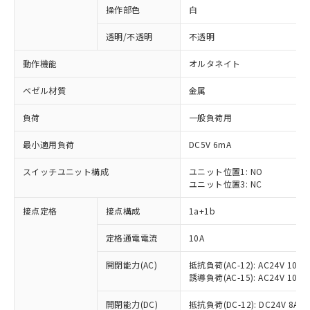
操作部色
白
透明/不透明
不透明
動作機能
オルタネイト
ベゼル材質
金属
負荷
一般負荷用
最小適用負荷
DC5V 6mA
スイッチユニット構成
ユニット位置1: NO
ユニット位置3: NC
接点定格
接点構成
1a+1b
定格通電電流
10A
開閉能力(AC)
抵抗負荷(AC-12): AC24V 10A/A
誘導負荷(AC-15): AC24V 10A/AC
※1 対応状況
開閉能力(DC)
抵抗負荷(DC-12): DC24V 8A/DC