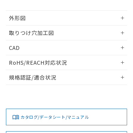
※当社の共同利用者とは、
"個人情報
51物質の非含有証明書（当社基準）
の共同利用に関して"
の「1.共同利
※本証明書は発行日時点で非含有を証明す
用者の範囲」に記載されている法人を
外形図
るもので、過去に遡って非含有を証明する
指します。
ものではありません。
情報更新：2026/05/21
また、RoHS指令のフタル酸エステル類４
取りつけ穴加工図
物質の対応では、対応完了までの期間は出
荷製品に未対応品が混在することから備考
情報更新：2026/05/21
CAD
欄に対応日を記載しておりました。
既に当社にて対応品への在庫切替を完了
ログイン/会員登録いただくと、CADデータをダウンロー
していることから、特段のことがない限
RoHS/REACH対応状況
ドすることができます。
り、2022年1月12日より割愛しておりま
情報更新：2026/7/29
す。
規格認証/適合状況
ログイン/会員登録
EU RoHS
注意事項・凡例
A22NN-MGA-NWA-P102-NNについての規格認証/適合状況に
ついては、「カスタマーサポートセンタ お客様相談室」また
は貴社担当オムロン営業員または販売店にお問い合わせくだ
対応状況
対応予定月
※1
※2
さい。
ダウンロードデータをご利用いただく前に、以下を必ずお読
みください。
カタログ/データシート/マニュアル
対応済み
ソフトウェアの使用条件
お問い合わせ