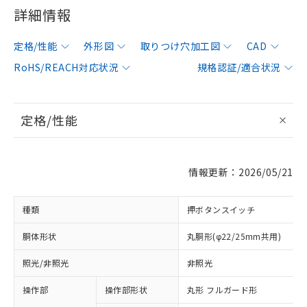
詳細情報
定格/性能
外形図
取りつけ穴加工図
CAD
RoHS/REACH対応状況
規格認証/適合状況
定格/性能
情報更新：2026/05/21
種類
押ボタンスイッチ
胴体形状
丸胴形(φ22/25mm共用)
照光/非照光
非照光
操作部
操作部形状
丸形 フルガード形