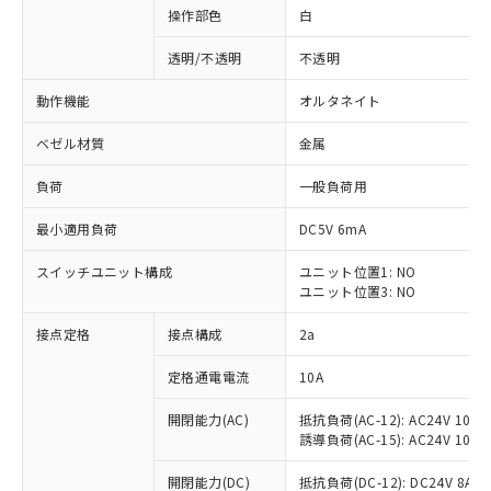
操作部色
白
透明/不透明
不透明
動作機能
オルタネイト
ベゼル材質
金属
負荷
一般負荷用
最小適用負荷
DC5V 6mA
スイッチユニット構成
ユニット位置1: NO
ユニット位置3: NO
接点定格
接点構成
2a
※1 対応状況
定格通電電流
10A
対応済み：EU RoHS指令（10物質）の
非含有に対応した製品が提供可能な商品で
開閉能力(AC)
抵抗負荷(AC-12): AC24V 10A/A
す。
誘導負荷(AC-15): AC24V 10A/AC
対応予定：EU RoHS指令（10物質）の非含
ご利用条件
有に対応した製品に切り替える予定のある
開閉能力(DC)
抵抗負荷(DC-12): DC24V 8A/DC