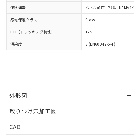
適用除外項目は除く。
ル、化学兵器、生物兵器またはその他
－
在庫なし(最新の在庫状況につ
オムロン制御機器販売店や当社販売拠
フタル酸エステル類の４物質については閾値を超える意
保護構造
パネル前面: IP66、NEMA4X, N
武器並びにこれらの製造装置等に一切
いては、お客様のお取引先、ま
図的な使用がないことを確認しています。
点は「
販売ネットワーク
」をご確認
※2 環境保護使用期限
使用いたしません。
たはお客様担当のオムロン制御
ください。
感電保護クラス
Class II
当社は、貴社製品を第三者に販売する
機器販売店・当社販売員にご確
在庫状況および標準価格結果を当社の
※2 対応予定月
「ｅ」：有害物質（10物質）のすべてが基
場合は、上記1、2および3の内容を当
認ください)
事前の承諾なく第三者に漏洩または開
PTI（トラッキング特性）
175
準値以下であることを示します。
該第三者に通知します。また当社は、
示しないようお願いします。
部品在庫の切り替え状況などにより、予定
「10」：通常の使用状況下において有害物
販売先および販売に係わる関係者が違
マイパーツ機能（部品リスト作成サー
汚染度
3 (EN60947-5-1)
空
受注生産機種、また在庫状況の
月が前後することがあります。
質が外部に漏えいし、環境に深刻な影響を
法に輸出するおそれがある場合は、取
ビス）をご利用いただくには、I-Web
白
情報を公開していない機種
及ぼさない年数を意味します。
り引きをいたしません。
メンバーズにご登録されている必要が
「－」：未確認です。当社販売部門へお問
あります。
い合わせください。
お客様が当ウェブサイト上で当社にご
※3 非含有証明書ダウンロード
登録された部品リストについて、当社
および当社の共同利用者が、当社の製
下記の非含有証明書をダウンロードするこ
品・サービスに関するお客様との取
とができます。
外形図
合意する
キャンセル
引・商談に必要な範囲で利用すること
をご了承ください。
情報更新：2026/05/21
EU RoHS指令（10物質）の非含有証明書
※当社の共同利用者とは、
"個人情報
取りつけ穴加工図
51物質の非含有証明書（当社基準）
の共同利用に関して"
の「1.共同利
※本証明書は発行日時点で非含有を証明す
情報更新：2026/05/21
用者の範囲」に記載されている法人を
CAD
るもので、過去に遡って非含有を証明する
指します。
ものではありません。
ログイン/会員登録いただくと、CADデータをダウンロー
また、RoHS指令のフタル酸エステル類４