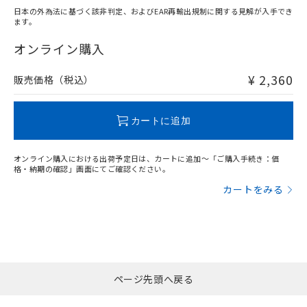
日本の外為法に基づく該非判定、およびEAR再輸出規制に関する見解が入手でき
ます。
"対応済み"や非含有の記載がされた商品であっても、流通
在庫等で未対応品が混在する可能性があります。
オンライン購入
非含有品が必要な際は、弊社営業部門もしくは販売店へお
問い合わせください。
¥ 2,360
販売価格（税込）
この製品のRoHS/REACH対応状況ページへ
カートに追加
オンライン購入における出荷予定日は、カートに追加～「ご購入手続き：価
格・納期の確認」画面にてご確認ください。
カートをみる
ページ先頭へ戻る