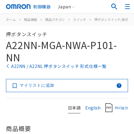
制御機器
Japan
ホーム
>
商品情報
>
商品カテゴリ
>
スイッチ
>
押ボタンスイッチ/表示灯
押ボタンスイッチ
A22NN-MGA-NWA-P101-
NN
A22NN / A22NL 押ボタンスイッチ 形式仕様一覧
マイリストに追加
日本語
English
PDF出力
商品概要