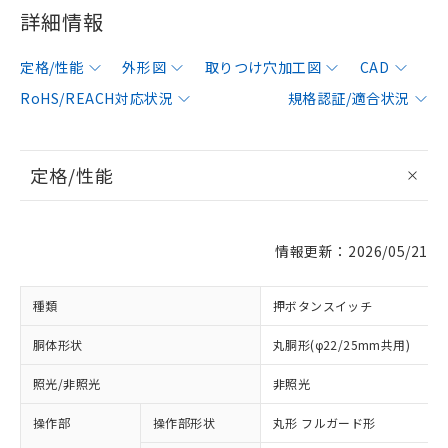
詳細情報
定格/性能
外形図
取りつけ穴加工図
CAD
RoHS/REACH対応状況
規格認証/適合状況
定格/性能
情報更新：2026/05/21
種類
押ボタンスイッチ
胴体形状
丸胴形(φ22/25mm共用)
照光/非照光
非照光
操作部
操作部形状
丸形 フルガード形