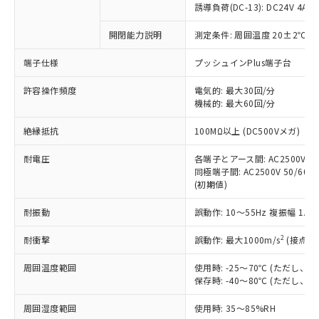
商品です。
誘導負荷(DC-13): DC24V 4A/DC
対応予定なし：EU RoHS指令（10物質）の
以下の条件をお読みいただき、同意のうえ
開閉能力説明
測定条件: 周囲温度 20±2℃、
非含有に非対応の商品で、対応品を出す予
ご利用ください。
定はありません。
端子仕様
プッシュインPlus端子台
調査・確認中：EU RoHS指令（10物質）の
本サービスは、当社制御機器事業取扱
※1 中国RoHS○×表
非含有の対応状況を調査中または確認中の
商品の当社在庫状況および標準価格
許容操作頻度
電気的: 最大30回/分
商品です。
機械的: 最大60回/分
(税抜)を提供させていただくもので
「○」：最大均質材料含有率が中国RoHSの
非該当品：ライセンス料など無形物で、有
す。
基準値以下であることを示します。
害物質有無と関係のない商品です。
絶縁抵抗
100MΩ以上 (DC500Vメガ)
当社制御機器事業取扱商品の中には、
「×」：最大均質材料含有率が中国RoHSの
仕入先様の事情により、非含有部品として
本サービスの対象外となる商品もある
基準値を超えていることを示します。
いたものが、含有品と判明した場合などや
耐電圧
各端子とアース間: AC2500V 50/
当社は、これら貴社製品のうち、外国
ことをご了承ください。
「－」：未確認です。当社販売部門へお問
むを得ず変更することがあります。
同極端子間: AC2500V 50/60Hz
為替および外国貿易法に定める商品
在庫状況および標準価格照会結果は、
い合わせください。
(初期値)
（以下｢規制貨物等」という）を輸出
記載している更新日時点での社内デー
*EU RoHS指令（10物質）：
または国外への提供する場合は、日本
記
タに基づき作成されるものであり、閲
説明
耐振動
誤動作: 10～55Hz 複振幅 1.
鉛(Pb) 1000ppm以下、 水銀(Hg) 1000ppm以下、 カド
*中国RoHS10物質の基準値 (GB/T26572)：
国政府の輸出許可(または役務取引許
号
覧された時点での実際の在庫および標
ミウム(Cd) 100ppm以下、
Pb(鉛) :1000ppm、 Hg(水銀) : 1000ppm、 Cd(カドミウ
可)を取得するなどの必要な手続きを
六価クロム(Cr(Ⅵ)) 1000ppm以下、ポリ臭化ビフェニル
ム) : 100ppm、
準価格とは異なる場合があることをご
2
耐衝撃
誤動作: 最大1000m/s
(接点開
類(PBB) 1000ppm以下、ポリ臭化ジフェニルエーテル類
Cr(Ⅵ)(六価クロム) : 1000ppm、 PBBs(ポリ臭化ビフェ
とります。
了承ください。
(PBDE) 1000ppm以下、フタル酸ビス(2-エチルヘキシ
○
一定数以上の在庫あり
ニル類) : 1000ppm、 PBDEs(ポリ臭化ジフェニルエーテ
当社は規制貨物を破棄する場合は、完
ル) (DEHP)(別名：DOP) 1000ppm以下、フタル酸ブチ
周囲温度範囲
使用時: -25～70℃ (ただし
正式な納期状況および標準価格はお客
ル類) : 1000ppm、
ルベンジル（BBP） 1000ppm以下、フタル酸ジブチル
全に破砕するなど、違法に輸出されな
DBP(フタル酸ジブチル) : 1000ppm、 DIBP(フタル酸ジ
保存時: -40～80℃ (ただし
様のお取引先、またはお客様担当のオ
（DBP） 1000ppm以下、フタル酸ジイソブチル
イソブチル) : 1000ppm、 BBP(フタル酸ブチルベンジ
△
一定数には満たないが在庫あり
いよう必要な手段を講じます。
ムロン制御機器販売店・当社販売員に
(DIBP) 1000ppm以下
ル) : 1000ppm、
周囲湿度範囲
使用時: 35～85%RH
当社は貴社製品を、核兵器、ミサイ
但し、RoHS指令で産業用監視および制御機器に対する
DEHP(フタル酸ビス(2-エチルヘキシル)) : 1000ppm
ご相談ください。