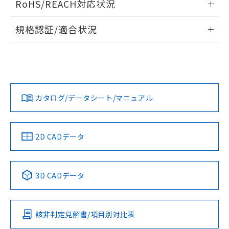
RoHS/REACH対応状況
ドすることができます。
物質の対応では、対応完了までの期間は出
荷製品に未対応品が混在することから備考
情報更新：2026/7/29
規格認証/適合状況
欄に対応日を記載しておりました。
既に当社にて対応品への在庫切替を完了
ログイン/会員登録
EU RoHS
注意事項・凡例
A22NN-MGA-NWA-P101-NNについての規格認証/適合状況に
していることから、特段のことがない限
ついては、「カスタマーサポートセンタ お客様相談室」また
り、2022年1月12日より割愛しておりま
は貴社担当オムロン営業員または販売店にお問い合わせくだ
す。
対応状況
対応予定月
※1
※2
さい。
ダウンロードデータをご利用いただく前に、以下を必ずお読
みください。
カタログ/データシート/マニュアル
対応済み
ソフトウェアの使用条件
お問い合わせ
中国 RoHS
注意事項・凡例
2D CADデータ
中国 RoHS表
※1 ※2
3D CADデータ
Pb
Hg
Cd
Cr(VI)
該非判定見解書/項目別対比表
O
O
O
O