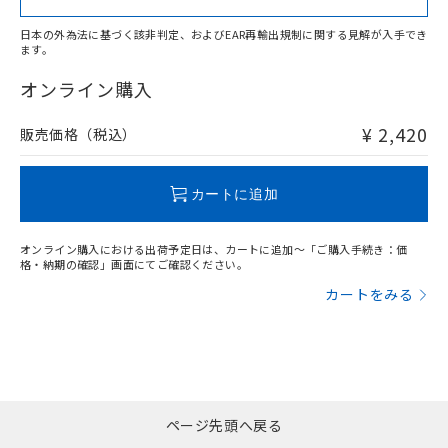
日本の外為法に基づく該非判定、およびEAR再輸出規制に関する見解が入手でき
ます。
"対応済み"や非含有の記載がされた商品であっても、流通
在庫等で未対応品が混在する可能性があります。
オンライン購入
非含有品が必要な際は、弊社営業部門もしくは販売店へお
問い合わせください。
¥ 2,420
販売価格（税込）
この製品のRoHS/REACH対応状況ページへ
カートに追加
オンライン購入における出荷予定日は、カートに追加～「ご購入手続き：価
格・納期の確認」画面にてご確認ください。
カートをみる
ページ先頭へ戻る