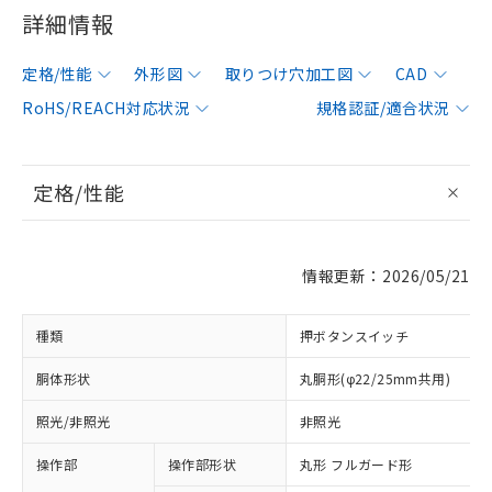
詳細情報
定格/性能
外形図
取りつけ穴加工図
CAD
RoHS/REACH対応状況
規格認証/適合状況
定格/性能
情報更新：2026/05/21
種類
押ボタンスイッチ
胴体形状
丸胴形(φ22/25mm共用)
照光/非照光
非照光
操作部
操作部形状
丸形 フルガード形