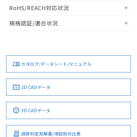
また、RoHS指令のフタル酸エステル類４
ログイン/会員登録いただくと、CADデータをダウンロー
RoHS/REACH対応状況
物質の対応では、対応完了までの期間は出
ドすることができます。
荷製品に未対応品が混在することから備考
情報更新：2026/7/29
欄に対応日を記載しておりました。
規格認証/適合状況
既に当社にて対応品への在庫切替を完了
ログイン/会員登録
EU RoHS
注意事項・凡例
していることから、特段のことがない限
UL認証
CSA認証
CEマーキング
り、2022年1月12日より割愛しておりま
す。
Yes
Yes
Yes
対応状況
対応予定月
※1
※2
ダウンロードデータをご利用いただく前に、以下を必ずお読
みください。
カタログ/データシート/マニュアル
対応済み
ソフトウェアの使用条件
LR型式承認
DNV型式承認
BV型式承認
KR型式承
（イギリス
（ノルウェー
（フランス
（韓国
船舶規格）
船舶規格）
船舶規格）
船舶規格
中国 RoHS
注意事項・凡例
2D CADデータ
No
No
No
No
中国 RoHS表
※1 ※2
3D CADデータ
この製品の規格認証/適合状況ページへ
Pb
Hg
Cd
Cr(VI)
その他の認証はこちらのページからご検索ください
該非判定見解書/項目別対比表
O
O
O
O