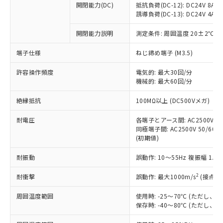
開閉能力(DC)
抵抗負荷(DC-12): DC24V 8A/DC
商品です。
誘導負荷(DC-13): DC24V 4A/DC
対応予定なし：EU RoHS指令（10物質）の
以下の条件をお読みいただき、同意のうえ
非含有に非対応の商品で、対応品を出す予
開閉能力説明
測定条件: 周囲温度 20±2℃、
ご利用ください。
定はありません。
調査・確認中：EU RoHS指令（10物質）の
端子仕様
ねじ締め端子 (M3.5)
本サービスは、当社制御機器事業取扱
※1 中国RoHS○×表
非含有の対応状況を調査中または確認中の
商品の当社在庫状況および標準価格
許容操作頻度
商品です。
電気的: 最大30回/分
(税抜)を提供させていただくもので
「○」：最大均質材料含有率が中国RoHSの
機械的: 最大60回/分
非該当品：ライセンス料など無形物で、有
す。
基準値以下であることを示します。
害物質有無と関係のない商品です。
当社制御機器事業取扱商品の中には、
絶縁抵抗
100MΩ以上 (DC500Vメガ)
「×」：最大均質材料含有率が中国RoHSの
仕入先様の事情により、非含有部品として
本サービスの対象外となる商品もある
基準値を超えていることを示します。
いたものが、含有品と判明した場合などや
当社は、これら貴社製品のうち、外国
ことをご了承ください。
耐電圧
各端子とアース間: AC2500V 50/
「－」：未確認です。当社販売部門へお問
むを得ず変更することがあります。
為替および外国貿易法に定める商品
同極端子間: AC2500V 50/60Hz
在庫状況および標準価格照会結果は、
い合わせください。
（以下｢規制貨物等」という）を輸出
(初期値)
記載している更新日時点での社内デー
*EU RoHS指令（10物質）：
または国外への提供する場合は、日本
記
タに基づき作成されるものであり、閲
説明
鉛(Pb) 1000ppm以下、 水銀(Hg) 1000ppm以下、 カド
*中国RoHS10物質の基準値 (GB/T26572)：
耐振動
誤動作: 10～55Hz 複振幅 1.
国政府の輸出許可(または役務取引許
号
覧された時点での実際の在庫および標
ミウム(Cd) 100ppm以下、
Pb(鉛) :1000ppm、 Hg(水銀) : 1000ppm、 Cd(カドミウ
可)を取得するなどの必要な手続きを
六価クロム(Cr(Ⅵ)) 1000ppm以下、ポリ臭化ビフェニル
ム) : 100ppm、
準価格とは異なる場合があることをご
類(PBB) 1000ppm以下、ポリ臭化ジフェニルエーテル類
2
耐衝撃
誤動作: 最大1000m/s
(接点開
Cr(Ⅵ)(六価クロム) : 1000ppm、 PBBs(ポリ臭化ビフェ
とります。
了承ください。
(PBDE) 1000ppm以下、フタル酸ビス(2-エチルヘキシ
○
一定数以上の在庫あり
ニル類) : 1000ppm、 PBDEs(ポリ臭化ジフェニルエーテ
当社は規制貨物を破棄する場合は、完
ル) (DEHP)(別名：DOP) 1000ppm以下、フタル酸ブチ
正式な納期状況および標準価格はお客
ル類) : 1000ppm、
周囲温度範囲
使用時: -25～70℃ (ただし
ルベンジル（BBP） 1000ppm以下、フタル酸ジブチル
全に破砕するなど、違法に輸出されな
DBP(フタル酸ジブチル) : 1000ppm、 DIBP(フタル酸ジ
様のお取引先、またはお客様担当のオ
保存時: -40～80℃ (ただし
（DBP） 1000ppm以下、フタル酸ジイソブチル
イソブチル) : 1000ppm、 BBP(フタル酸ブチルベンジ
△
一定数には満たないが在庫あり
いよう必要な手段を講じます。
ムロン制御機器販売店・当社販売員に
(DIBP) 1000ppm以下
ル) : 1000ppm、
当社は貴社製品を、核兵器、ミサイ
但し、RoHS指令で産業用監視および制御機器に対する
DEHP(フタル酸ビス(2-エチルヘキシル)) : 1000ppm