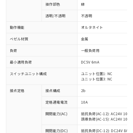
操作部色
緑
透明/不透明
不透明
動作機能
オルタネイト
ベゼル材質
金属
負荷
一般負荷用
最小適用負荷
DC5V 6mA
スイッチユニット構成
ユニット位置1: NC
ユニット位置3: NC
接点定格
接点構成
2b
※1 対応状況
定格通電電流
10A
対応済み：EU RoHS指令（10物質）の
非含有に対応した製品が提供可能な商品で
開閉能力(AC)
抵抗負荷(AC-12): AC24V 10A/A
す。
誘導負荷(AC-15): AC24V 10A/AC
対応予定：EU RoHS指令（10物質）の非含
ご利用条件
有に対応した製品に切り替える予定のある
開閉能力(DC)
抵抗負荷(DC-12): DC24V 8A/DC