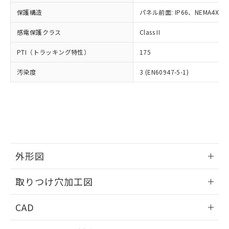
適用除外項目は除く。
ル、化学兵器、生物兵器またはその他
－
在庫なし(最新の在庫状況につ
オムロン制御機器販売店や当社販売拠
フタル酸エステル類の４物質については閾値を超える意
保護構造
パネル前面: IP66、NEMA4X, N
武器並びにこれらの製造装置等に一切
いては、お客様のお取引先、ま
図的な使用がないことを確認しています。
点は「
販売ネットワーク
」をご確認
※2 環境保護使用期限
使用いたしません。
たはお客様担当のオムロン制御
ください。
感電保護クラス
Class II
当社は、貴社製品を第三者に販売する
機器販売店・当社販売員にご確
在庫状況および標準価格結果を当社の
※2 対応予定月
「ｅ」：有害物質（10物質）のすべてが基
場合は、上記1、2および3の内容を当
認ください)
事前の承諾なく第三者に漏洩または開
PTI（トラッキング特性）
175
準値以下であることを示します。
該第三者に通知します。また当社は、
示しないようお願いします。
部品在庫の切り替え状況などにより、予定
「10」：通常の使用状況下において有害物
販売先および販売に係わる関係者が違
マイパーツ機能（部品リスト作成サー
汚染度
3 (EN60947-5-1)
空
受注生産機種、また在庫状況の
月が前後することがあります。
質が外部に漏えいし、環境に深刻な影響を
法に輸出するおそれがある場合は、取
ビス）をご利用いただくには、I-Web
白
情報を公開していない機種
及ぼさない年数を意味します。
り引きをいたしません。
メンバーズにご登録されている必要が
「－」：未確認です。当社販売部門へお問
あります。
い合わせください。
お客様が当ウェブサイト上で当社にご
※3 非含有証明書ダウンロード
登録された部品リストについて、当社
および当社の共同利用者が、当社の製
下記の非含有証明書をダウンロードするこ
品・サービスに関するお客様との取
とができます。
外形図
合意する
キャンセル
引・商談に必要な範囲で利用すること
をご了承ください。
情報更新：2026/05/21
EU RoHS指令（10物質）の非含有証明書
※当社の共同利用者とは、
"個人情報
取りつけ穴加工図
51物質の非含有証明書（当社基準）
の共同利用に関して"
の「1.共同利
※本証明書は発行日時点で非含有を証明す
情報更新：2026/05/21
用者の範囲」に記載されている法人を
CAD
るもので、過去に遡って非含有を証明する
指します。
ものではありません。
ログイン/会員登録いただくと、CADデータをダウンロー
また、RoHS指令のフタル酸エステル類４