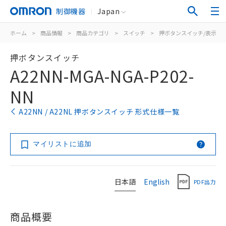
制御機器
Japan
ホーム
>
商品情報
>
商品カテゴリ
>
スイッチ
>
押ボタンスイッチ/表示灯
押ボタンスイッチ
A22NN-MGA-NGA-P202-
NN
A22NN / A22NL 押ボタンスイッチ 形式仕様一覧
マイリストに追加
日本語
English
PDF出力
商品概要