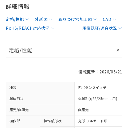
詳細情報
定格/性能
外形図
取りつけ穴加工図
CAD
RoHS/REACH対応状況
規格認証/適合状況
定格/性能
情報更新：2026/05/21
種類
押ボタンスイッチ
胴体形状
丸胴形(φ22/25mm共用)
照光/非照光
非照光
操作部
操作部形状
丸形 フルガード形