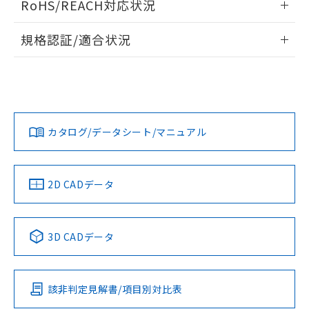
RoHS/REACH対応状況
ドすることができます。
物質の対応では、対応完了までの期間は出
荷製品に未対応品が混在することから備考
情報更新：2026/7/29
規格認証/適合状況
欄に対応日を記載しておりました。
既に当社にて対応品への在庫切替を完了
ログイン/会員登録
EU RoHS
注意事項・凡例
A22NN-MGA-NGA-P202-NNについての規格認証/適合状況に
していることから、特段のことがない限
ついては、「カスタマーサポートセンタ お客様相談室」また
り、2022年1月12日より割愛しておりま
は貴社担当オムロン営業員または販売店にお問い合わせくだ
す。
対応状況
対応予定月
※1
※2
さい。
ダウンロードデータをご利用いただく前に、以下を必ずお読
みください。
カタログ/データシート/マニュアル
対応済み
ソフトウェアの使用条件
お問い合わせ
中国 RoHS
注意事項・凡例
2D CADデータ
中国 RoHS表
※1 ※2
3D CADデータ
Pb
Hg
Cd
Cr(VI)
該非判定見解書/項目別対比表
O
O
O
O