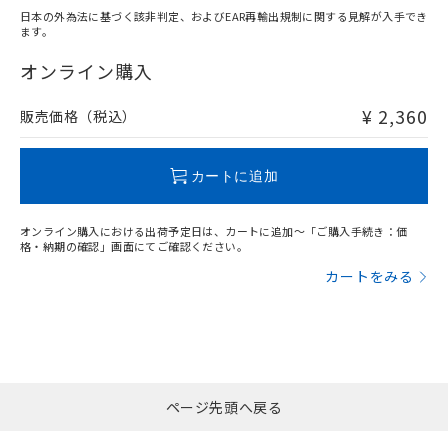
日本の外為法に基づく該非判定、およびEAR再輸出規制に関する見解が入手でき
ます。
"対応済み"や非含有の記載がされた商品であっても、流通
在庫等で未対応品が混在する可能性があります。
オンライン購入
非含有品が必要な際は、弊社営業部門もしくは販売店へお
問い合わせください。
¥ 2,360
販売価格（税込）
この製品のRoHS/REACH対応状況ページへ
カートに追加
オンライン購入における出荷予定日は、カートに追加～「ご購入手続き：価
格・納期の確認」画面にてご確認ください。
カートをみる
ページ先頭へ戻る