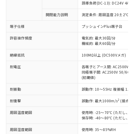
商品です。
誘導負荷(DC-13): DC24V 4A/DC
対応予定なし：EU RoHS指令（10物質）の
以下の条件をお読みいただき、同意のうえ
開閉能力説明
測定条件: 周囲温度 20±2℃、
非含有に非対応の商品で、対応品を出す予
ご利用ください。
定はありません。
端子仕様
プッシュインPlus端子台
調査・確認中：EU RoHS指令（10物質）の
本サービスは、当社制御機器事業取扱
※1 中国RoHS○×表
非含有の対応状況を調査中または確認中の
商品の当社在庫状況および標準価格
許容操作頻度
電気的: 最大30回/分
商品です。
機械的: 最大60回/分
(税抜)を提供させていただくもので
「○」：最大均質材料含有率が中国RoHSの
非該当品：ライセンス料など無形物で、有
す。
基準値以下であることを示します。
害物質有無と関係のない商品です。
絶縁抵抗
100MΩ以上 (DC500Vメガ)
当社制御機器事業取扱商品の中には、
「×」：最大均質材料含有率が中国RoHSの
仕入先様の事情により、非含有部品として
本サービスの対象外となる商品もある
基準値を超えていることを示します。
いたものが、含有品と判明した場合などや
耐電圧
各端子とアース間: AC2500V 50/
当社は、これら貴社製品のうち、外国
ことをご了承ください。
「－」：未確認です。当社販売部門へお問
むを得ず変更することがあります。
同極端子間: AC2500V 50/60Hz
為替および外国貿易法に定める商品
在庫状況および標準価格照会結果は、
い合わせください。
(初期値)
（以下｢規制貨物等」という）を輸出
記載している更新日時点での社内デー
*EU RoHS指令（10物質）：
または国外への提供する場合は、日本
記
タに基づき作成されるものであり、閲
説明
耐振動
誤動作: 10～55Hz 複振幅 1.
鉛(Pb) 1000ppm以下、 水銀(Hg) 1000ppm以下、 カド
*中国RoHS10物質の基準値 (GB/T26572)：
国政府の輸出許可(または役務取引許
号
覧された時点での実際の在庫および標
ミウム(Cd) 100ppm以下、
Pb(鉛) :1000ppm、 Hg(水銀) : 1000ppm、 Cd(カドミウ
可)を取得するなどの必要な手続きを
六価クロム(Cr(Ⅵ)) 1000ppm以下、ポリ臭化ビフェニル
ム) : 100ppm、
準価格とは異なる場合があることをご
2
耐衝撃
誤動作: 最大1000m/s
(接点開
類(PBB) 1000ppm以下、ポリ臭化ジフェニルエーテル類
Cr(Ⅵ)(六価クロム) : 1000ppm、 PBBs(ポリ臭化ビフェ
とります。
了承ください。
(PBDE) 1000ppm以下、フタル酸ビス(2-エチルヘキシ
○
一定数以上の在庫あり
ニル類) : 1000ppm、 PBDEs(ポリ臭化ジフェニルエーテ
当社は規制貨物を破棄する場合は、完
ル) (DEHP)(別名：DOP) 1000ppm以下、フタル酸ブチ
周囲温度範囲
使用時: -25～70℃ (ただし
正式な納期状況および標準価格はお客
ル類) : 1000ppm、
ルベンジル（BBP） 1000ppm以下、フタル酸ジブチル
全に破砕するなど、違法に輸出されな
DBP(フタル酸ジブチル) : 1000ppm、 DIBP(フタル酸ジ
保存時: -40～80℃ (ただし
様のお取引先、またはお客様担当のオ
（DBP） 1000ppm以下、フタル酸ジイソブチル
イソブチル) : 1000ppm、 BBP(フタル酸ブチルベンジ
△
一定数には満たないが在庫あり
いよう必要な手段を講じます。
ムロン制御機器販売店・当社販売員に
(DIBP) 1000ppm以下
ル) : 1000ppm、
周囲湿度範囲
使用時: 35～85%RH
当社は貴社製品を、核兵器、ミサイ
但し、RoHS指令で産業用監視および制御機器に対する
DEHP(フタル酸ビス(2-エチルヘキシル)) : 1000ppm
ご相談ください。