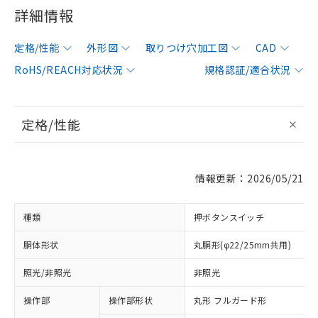
詳細情報
定格/性能
外形図
取りつけ穴加工図
CAD
RoHS/REACH対応状況
規格認証/適合状況
定格/性能
情報更新：2026/05/21
種類
押ボタンスイッチ
胴体形状
丸胴形(φ22/25mm共用)
照光/非照光
非照光
操作部
操作部形状
丸形 フルガード形