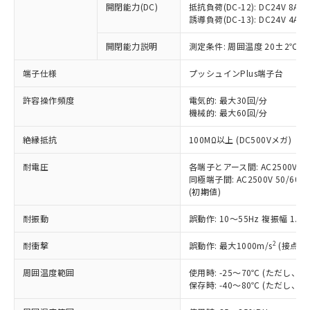
開閉能力(DC)
抵抗負荷(DC-12): DC24V 8A/DC
商品です。
誘導負荷(DC-13): DC24V 4A/DC
対応予定なし：EU RoHS指令（10物質）の
以下の条件をお読みいただき、同意のうえ
非含有に非対応の商品で、対応品を出す予
開閉能力説明
測定条件: 周囲温度 20±2℃、
ご利用ください。
定はありません。
調査・確認中：EU RoHS指令（10物質）の
端子仕様
プッシュインPlus端子台
本サービスは、当社制御機器事業取扱
※1 中国RoHS○×表
非含有の対応状況を調査中または確認中の
商品の当社在庫状況および標準価格
許容操作頻度
商品です。
電気的: 最大30回/分
(税抜)を提供させていただくもので
「○」：最大均質材料含有率が中国RoHSの
機械的: 最大60回/分
非該当品：ライセンス料など無形物で、有
す。
基準値以下であることを示します。
害物質有無と関係のない商品です。
当社制御機器事業取扱商品の中には、
絶縁抵抗
100MΩ以上 (DC500Vメガ)
「×」：最大均質材料含有率が中国RoHSの
仕入先様の事情により、非含有部品として
本サービスの対象外となる商品もある
基準値を超えていることを示します。
いたものが、含有品と判明した場合などや
当社は、これら貴社製品のうち、外国
ことをご了承ください。
耐電圧
各端子とアース間: AC2500V 50/
「－」：未確認です。当社販売部門へお問
むを得ず変更することがあります。
為替および外国貿易法に定める商品
同極端子間: AC2500V 50/60Hz
在庫状況および標準価格照会結果は、
い合わせください。
（以下｢規制貨物等」という）を輸出
(初期値)
記載している更新日時点での社内デー
*EU RoHS指令（10物質）：
または国外への提供する場合は、日本
記
タに基づき作成されるものであり、閲
説明
鉛(Pb) 1000ppm以下、 水銀(Hg) 1000ppm以下、 カド
*中国RoHS10物質の基準値 (GB/T26572)：
耐振動
誤動作: 10～55Hz 複振幅 1.
国政府の輸出許可(または役務取引許
号
覧された時点での実際の在庫および標
ミウム(Cd) 100ppm以下、
Pb(鉛) :1000ppm、 Hg(水銀) : 1000ppm、 Cd(カドミウ
可)を取得するなどの必要な手続きを
六価クロム(Cr(Ⅵ)) 1000ppm以下、ポリ臭化ビフェニル
ム) : 100ppm、
準価格とは異なる場合があることをご
類(PBB) 1000ppm以下、ポリ臭化ジフェニルエーテル類
2
耐衝撃
誤動作: 最大1000m/s
(接点開
Cr(Ⅵ)(六価クロム) : 1000ppm、 PBBs(ポリ臭化ビフェ
とります。
了承ください。
(PBDE) 1000ppm以下、フタル酸ビス(2-エチルヘキシ
○
一定数以上の在庫あり
ニル類) : 1000ppm、 PBDEs(ポリ臭化ジフェニルエーテ
当社は規制貨物を破棄する場合は、完
ル) (DEHP)(別名：DOP) 1000ppm以下、フタル酸ブチ
正式な納期状況および標準価格はお客
ル類) : 1000ppm、
周囲温度範囲
使用時: -25～70℃ (ただし
ルベンジル（BBP） 1000ppm以下、フタル酸ジブチル
全に破砕するなど、違法に輸出されな
DBP(フタル酸ジブチル) : 1000ppm、 DIBP(フタル酸ジ
様のお取引先、またはお客様担当のオ
保存時: -40～80℃ (ただし
（DBP） 1000ppm以下、フタル酸ジイソブチル
イソブチル) : 1000ppm、 BBP(フタル酸ブチルベンジ
△
一定数には満たないが在庫あり
いよう必要な手段を講じます。
ムロン制御機器販売店・当社販売員に
(DIBP) 1000ppm以下
ル) : 1000ppm、
当社は貴社製品を、核兵器、ミサイ
但し、RoHS指令で産業用監視および制御機器に対する
DEHP(フタル酸ビス(2-エチルヘキシル)) : 1000ppm