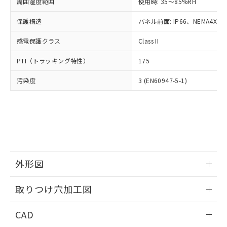
ご相談ください。
周囲湿度範囲
使用時: 35～85%RH
適用除外項目は除く。
ル、化学兵器、生物兵器またはその他
－
在庫なし(最新の在庫状況につ
オムロン制御機器販売店や当社販売拠
フタル酸エステル類の４物質については閾値を超える意
武器並びにこれらの製造装置等に一切
いては、お客様のお取引先、ま
図的な使用がないことを確認しています。
保護構造
パネル前面: IP66、NEMA4X, N
点は「
販売ネットワーク
」をご確認
※2 環境保護使用期限
使用いたしません。
たはお客様担当のオムロン制御
ください。
当社は、貴社製品を第三者に販売する
感電保護クラス
Class II
機器販売店・当社販売員にご確
在庫状況および標準価格結果を当社の
※2 対応予定月
「ｅ」：有害物質（10物質）のすべてが基
場合は、上記1、2および3の内容を当
認ください)
事前の承諾なく第三者に漏洩または開
準値以下であることを示します。
PTI（トラッキング特性）
175
該第三者に通知します。また当社は、
示しないようお願いします。
部品在庫の切り替え状況などにより、予定
「10」：通常の使用状況下において有害物
販売先および販売に係わる関係者が違
マイパーツ機能（部品リスト作成サー
空
受注生産機種、また在庫状況の
汚染度
3 (EN60947-5-1)
月が前後することがあります。
質が外部に漏えいし、環境に深刻な影響を
法に輸出するおそれがある場合は、取
ビス）をご利用いただくには、I-Web
白
情報を公開していない機種
及ぼさない年数を意味します。
り引きをいたしません。
メンバーズにご登録されている必要が
「－」：未確認です。当社販売部門へお問
あります。
い合わせください。
お客様が当ウェブサイト上で当社にご
※3 非含有証明書ダウンロード
登録された部品リストについて、当社
および当社の共同利用者が、当社の製
下記の非含有証明書をダウンロードするこ
品・サービスに関するお客様との取
とができます。
合意する
キャンセル
引・商談に必要な範囲で利用すること
外形図
をご了承ください。
EU RoHS指令（10物質）の非含有証明書
※当社の共同利用者とは、
情報更新：2026/05/21
"個人情報
取りつけ穴加工図
51物質の非含有証明書（当社基準）
の共同利用に関して"
の「1.共同利
※本証明書は発行日時点で非含有を証明す
用者の範囲」に記載されている法人を
情報更新：2026/05/21
るもので、過去に遡って非含有を証明する
CAD
指します。
ものではありません。