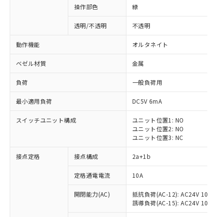
操作部色
緑
透明/不透明
不透明
動作機能
オルタネイト
ベゼル材質
金属
負荷
一般負荷用
最小適用負荷
DC5V 6mA
スイッチユニット構成
ユニット位置1: NO
ユニット位置2: NO
ユニット位置3: NC
※1 対応状況
接点定格
接点構成
2a+1b
対応済み：EU RoHS指令（10物質）の
定格通電電流
10A
非含有に対応した製品が提供可能な商品で
開閉能力(AC)
抵抗負荷(AC-12): AC24V 10A/A
す。
誘導負荷(AC-15): AC24V 10A/AC
対応予定：EU RoHS指令（10物質）の非含
ご利用条件
有に対応した製品に切り替える予定のある