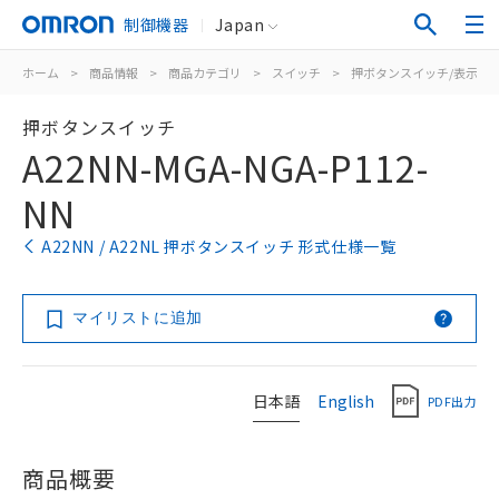
制御機器
Japan
ホーム
>
商品情報
>
商品カテゴリ
>
スイッチ
>
押ボタンスイッチ/表示灯
押ボタンスイッチ
A22NN-MGA-NGA-P112-
NN
A22NN / A22NL 押ボタンスイッチ 形式仕様一覧
マイリストに追加
日本語
English
PDF出力
商品概要