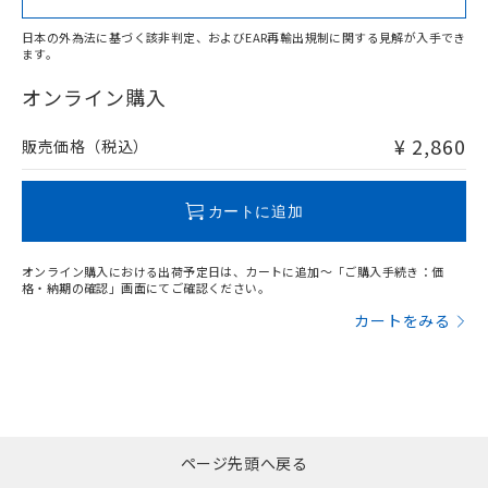
日本の外為法に基づく該非判定、およびEAR再輸出規制に関する見解が入手でき
ます。
"対応済み"や非含有の記載がされた商品であっても、流通
在庫等で未対応品が混在する可能性があります。
オンライン購入
非含有品が必要な際は、弊社営業部門もしくは販売店へお
問い合わせください。
¥ 2,860
販売価格（税込）
この製品のRoHS/REACH対応状況ページへ
カートに追加
オンライン購入における出荷予定日は、カートに追加～「ご購入手続き：価
格・納期の確認」画面にてご確認ください。
カートをみる
ページ先頭へ戻る