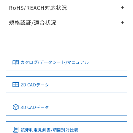
また、RoHS指令のフタル酸エステル類４
ログイン/会員登録いただくと、CADデータをダウンロー
RoHS/REACH対応状況
物質の対応では、対応完了までの期間は出
ドすることができます。
荷製品に未対応品が混在することから備考
情報更新：2026/7/29
欄に対応日を記載しておりました。
規格認証/適合状況
既に当社にて対応品への在庫切替を完了
ログイン/会員登録
EU RoHS
注意事項・凡例
A22NN-MGA-NGA-P112-NNについての規格認証/適合状況に
していることから、特段のことがない限
ついては、「カスタマーサポートセンタ お客様相談室」また
り、2022年1月12日より割愛しておりま
は貴社担当オムロン営業員または販売店にお問い合わせくだ
す。
対応状況
対応予定月
※1
※2
さい。
ダウンロードデータをご利用いただく前に、以下を必ずお読
みください。
カタログ/データシート/マニュアル
対応済み
ソフトウェアの使用条件
お問い合わせ
中国 RoHS
注意事項・凡例
2D CADデータ
中国 RoHS表
※1 ※2
3D CADデータ
Pb
Hg
Cd
Cr(VI)
該非判定見解書/項目別対比表
O
O
O
O