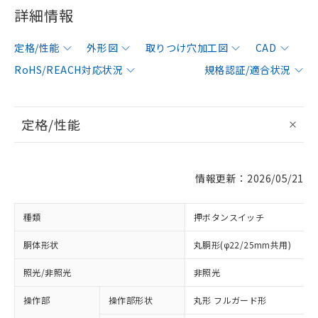
詳細情報
定格/性能
外形図
取りつけ穴加工図
CAD
RoHS/REACH対応状況
規格認証/適合状況
定格/性能
情報更新：2026/05/21
種類
押ボタンスイッチ
胴体形状
丸胴形(φ22/25mm共用)
照光/非照光
非照光
操作部
操作部形状
丸形 フルガード形