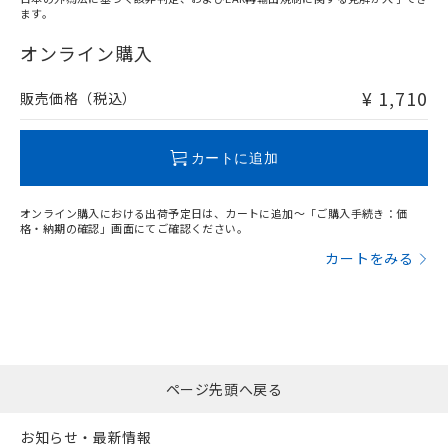
ます。
"対応済み"や非含有の記載がされた商品であっても、流通
在庫等で未対応品が混在する可能性があります。
オンライン購入
非含有品が必要な際は、弊社営業部門もしくは販売店へお
問い合わせください。
¥ 1,710
販売価格（税込）
この製品のRoHS/REACH対応状況ページへ
カートに追加
オンライン購入における出荷予定日は、カートに追加～「ご購入手続き：価
格・納期の確認」画面にてご確認ください。
カートをみる
ページ先頭へ戻る
お知らせ・最新情報