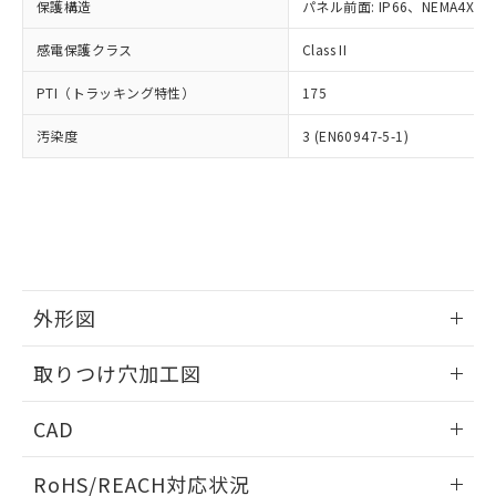
－
在庫なし(最新の在庫状況につ
オムロン制御機器販売店や当社販売拠
保護構造
パネル前面: IP66、NEMA4X, N
フタル酸エステル類の４物質については閾値を超える意
武器並びにこれらの製造装置等に一切
いては、お客様のお取引先、ま
図的な使用がないことを確認しています。
点は「
販売ネットワーク
」をご確認
※2 環境保護使用期限
使用いたしません。
たはお客様担当のオムロン制御
感電保護クラス
Class II
ください。
当社は、貴社製品を第三者に販売する
機器販売店・当社販売員にご確
在庫状況および標準価格結果を当社の
※2 対応予定月
「ｅ」：有害物質（10物質）のすべてが基
場合は、上記1、2および3の内容を当
PTI（トラッキング特性）
175
認ください)
事前の承諾なく第三者に漏洩または開
準値以下であることを示します。
該第三者に通知します。また当社は、
示しないようお願いします。
部品在庫の切り替え状況などにより、予定
「10」：通常の使用状況下において有害物
汚染度
3 (EN60947-5-1)
販売先および販売に係わる関係者が違
マイパーツ機能（部品リスト作成サー
空
受注生産機種、また在庫状況の
月が前後することがあります。
質が外部に漏えいし、環境に深刻な影響を
法に輸出するおそれがある場合は、取
ビス）をご利用いただくには、I-Web
白
情報を公開していない機種
及ぼさない年数を意味します。
り引きをいたしません。
メンバーズにご登録されている必要が
「－」：未確認です。当社販売部門へお問
あります。
い合わせください。
お客様が当ウェブサイト上で当社にご
※3 非含有証明書ダウンロード
登録された部品リストについて、当社
および当社の共同利用者が、当社の製
下記の非含有証明書をダウンロードするこ
品・サービスに関するお客様との取
外形図
とができます。
合意する
キャンセル
引・商談に必要な範囲で利用すること
をご了承ください。
情報更新：2026/05/21
EU RoHS指令（10物質）の非含有証明書
取りつけ穴加工図
※当社の共同利用者とは、
"個人情報
51物質の非含有証明書（当社基準）
の共同利用に関して"
の「1.共同利
情報更新：2026/05/21
※本証明書は発行日時点で非含有を証明す
用者の範囲」に記載されている法人を
CAD
るもので、過去に遡って非含有を証明する
指します。
ものではありません。
ログイン/会員登録いただくと、CADデータをダウンロー
RoHS/REACH対応状況
また、RoHS指令のフタル酸エステル類４
ドすることができます。