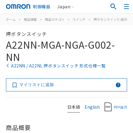
制御機器
Japan
ホーム
>
商品情報
>
商品カテゴリ
>
スイッチ
>
押ボタンスイッチ/表示灯
押ボタンスイッチ
A22NN-MGA-NGA-G002-
NN
A22NN / A22NL 押ボタンスイッチ 形式仕様一覧
マイリストに追加
日本語
English
PDF出力
商品概要