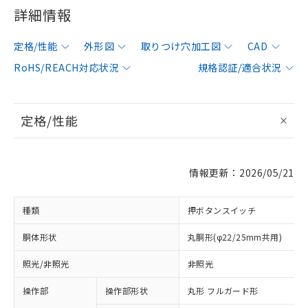
詳細情報
定格/性能
外形図
取りつけ穴加工図
CAD
RoHS/REACH対応状況
規格認証/適合状況
定格/性能
情報更新：2026/05/21
種類
押ボタンスイッチ
胴体形状
丸胴形(φ22/25mm共用)
照光/非照光
非照光
操作部
操作部形状
丸形 フルガード形