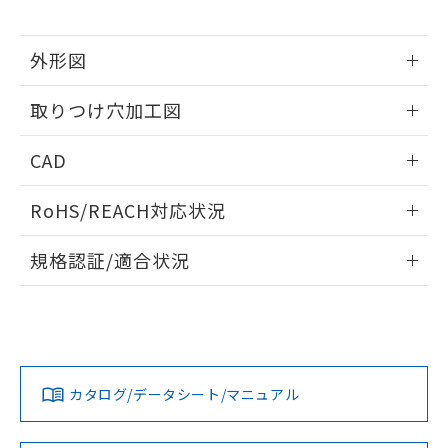
※当社の共同利用者とは、
"個人情報
51物質の非含有証明書（当社基準）
の共同利用に関して"
の「1.共同利
※本証明書は発行日時点で非含有を証明す
用者の範囲」に記載されている法人を
外形図
るもので、過去に遡って非含有を証明する
指します。
ものではありません。
情報更新：2026/05/21
また、RoHS指令のフタル酸エステル類４
取りつけ穴加工図
物質の対応では、対応完了までの期間は出
荷製品に未対応品が混在することから備考
情報更新：2026/05/21
CAD
欄に対応日を記載しておりました。
既に当社にて対応品への在庫切替を完了
ログイン/会員登録いただくと、CADデータをダウンロー
していることから、特段のことがない限
RoHS/REACH対応状況
ドすることができます。
り、2022年1月12日より割愛しておりま
情報更新：2026/7/29
す。
規格認証/適合状況
ログイン/会員登録
EU RoHS
注意事項・凡例
A22NN-MGA-NBA-P102-NNについての規格認証/適合状況に
ついては、「カスタマーサポートセンタ お客様相談室」また
は貴社担当オムロン営業員または販売店にお問い合わせくだ
対応状況
対応予定月
※1
※2
さい。
ダウンロードデータをご利用いただく前に、以下を必ずお読
みください。
カタログ/データシート/マニュアル
対応済み
ソフトウェアの使用条件
お問い合わせ