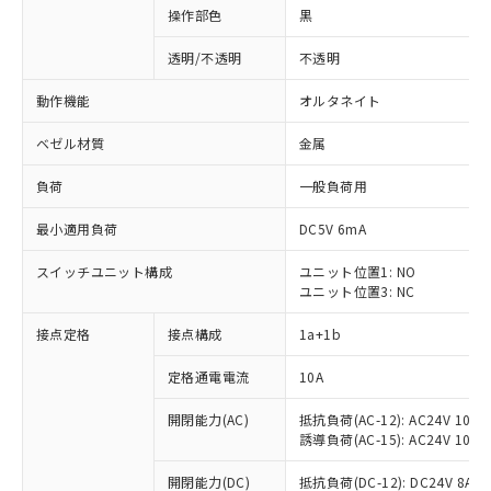
操作部色
黒
透明/不透明
不透明
動作機能
オルタネイト
ベゼル材質
金属
負荷
一般負荷用
最小適用負荷
DC5V 6mA
スイッチユニット構成
ユニット位置1: NO
ユニット位置3: NC
接点定格
接点構成
1a+1b
定格通電電流
10A
開閉能力(AC)
抵抗負荷(AC-12): AC24V 10A/A
誘導負荷(AC-15): AC24V 10A/AC
※1 対応状況
開閉能力(DC)
抵抗負荷(DC-12): DC24V 8A/DC