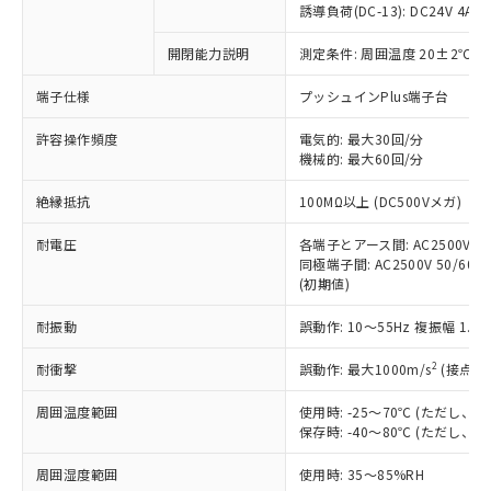
対応済み：EU RoHS指令（10物質）の
誘導負荷(DC-13): DC24V 4A/DC
非含有に対応した製品が提供可能な商品で
す。
開閉能力説明
測定条件: 周囲温度 20±2℃、
対応予定：EU RoHS指令（10物質）の非含
ご利用条件
端子仕様
プッシュインPlus端子台
有に対応した製品に切り替える予定のある
商品です。
許容操作頻度
電気的: 最大30回/分
対応予定なし：EU RoHS指令（10物質）の
機械的: 最大60回/分
以下の条件をお読みいただき、同意のうえ
非含有に非対応の商品で、対応品を出す予
ご利用ください。
定はありません。
絶縁抵抗
100MΩ以上 (DC500Vメガ)
調査・確認中：EU RoHS指令（10物質）の
本サービスは、当社制御機器事業取扱
※1 中国RoHS○×表
非含有の対応状況を調査中または確認中の
耐電圧
各端子とアース間: AC2500V 50/
商品の当社在庫状況および標準価格
商品です。
同極端子間: AC2500V 50/60Hz
(税抜)を提供させていただくもので
「○」：最大均質材料含有率が中国RoHSの
非該当品：ライセンス料など無形物で、有
(初期値)
す。
基準値以下であることを示します。
害物質有無と関係のない商品です。
当社制御機器事業取扱商品の中には、
「×」：最大均質材料含有率が中国RoHSの
耐振動
誤動作: 10～55Hz 複振幅 1.
仕入先様の事情により、非含有部品として
本サービスの対象外となる商品もある
基準値を超えていることを示します。
いたものが、含有品と判明した場合などや
当社は、これら貴社製品のうち、外国
ことをご了承ください。
2
耐衝撃
誤動作: 最大1000m/s
(接点開
「－」：未確認です。当社販売部門へお問
むを得ず変更することがあります。
為替および外国貿易法に定める商品
在庫状況および標準価格照会結果は、
い合わせください。
（以下｢規制貨物等」という）を輸出
記載している更新日時点での社内デー
周囲温度範囲
使用時: -25～70℃ (ただし
*EU RoHS指令（10物質）：
または国外への提供する場合は、日本
保存時: -40～80℃ (ただし
記
タに基づき作成されるものであり、閲
説明
鉛(Pb) 1000ppm以下、 水銀(Hg) 1000ppm以下、 カド
*中国RoHS10物質の基準値 (GB/T26572)：
国政府の輸出許可(または役務取引許
号
覧された時点での実際の在庫および標
ミウム(Cd) 100ppm以下、
Pb(鉛) :1000ppm、 Hg(水銀) : 1000ppm、 Cd(カドミウ
可)を取得するなどの必要な手続きを
六価クロム(Cr(Ⅵ)) 1000ppm以下、ポリ臭化ビフェニル
周囲湿度範囲
使用時: 35～85%RH
ム) : 100ppm、
準価格とは異なる場合があることをご
類(PBB) 1000ppm以下、ポリ臭化ジフェニルエーテル類