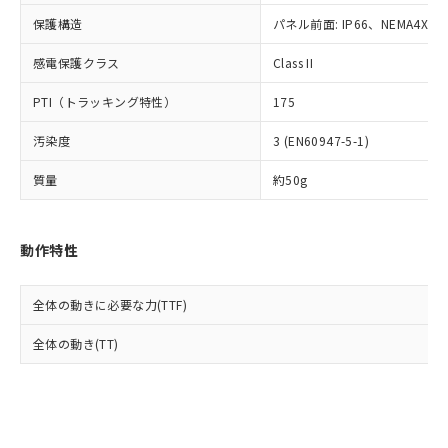
Cr(Ⅵ)(六価クロム) : 1000ppm、 PBBs(ポリ臭化ビフェ
とります。
了承ください。
(PBDE) 1000ppm以下、フタル酸ビス(2-エチルヘキシ
○
一定数以上の在庫あり
ニル類) : 1000ppm、 PBDEs(ポリ臭化ジフェニルエーテ
保護構造
パネル前面: IP66、NEMA4X, N
当社は規制貨物を破棄する場合は、完
ル) (DEHP)(別名：DOP) 1000ppm以下、フタル酸ブチ
正式な納期状況および標準価格はお客
ル類) : 1000ppm、
ルベンジル（BBP） 1000ppm以下、フタル酸ジブチル
全に破砕するなど、違法に輸出されな
DBP(フタル酸ジブチル) : 1000ppm、 DIBP(フタル酸ジ
様のお取引先、またはお客様担当のオ
（DBP） 1000ppm以下、フタル酸ジイソブチル
イソブチル) : 1000ppm、 BBP(フタル酸ブチルベンジ
感電保護クラス
Class II
△
一定数には満たないが在庫あり
いよう必要な手段を講じます。
ムロン制御機器販売店・当社販売員に
(DIBP) 1000ppm以下
ル) : 1000ppm、
当社は貴社製品を、核兵器、ミサイ
但し、RoHS指令で産業用監視および制御機器に対する
DEHP(フタル酸ビス(2-エチルヘキシル)) : 1000ppm
ご相談ください。
PTI（トラッキング特性）
175
適用除外項目は除く。
ル、化学兵器、生物兵器またはその他
－
在庫なし(最新の在庫状況につ
オムロン制御機器販売店や当社販売拠
フタル酸エステル類の４物質については閾値を超える意
武器並びにこれらの製造装置等に一切
いては、お客様のお取引先、ま
図的な使用がないことを確認しています。
点は「
販売ネットワーク
」をご確認
汚染度
3 (EN60947-5-1)
※2 環境保護使用期限
使用いたしません。
たはお客様担当のオムロン制御
ください。
当社は、貴社製品を第三者に販売する
機器販売店・当社販売員にご確
在庫状況および標準価格結果を当社の
質量
約50g
※2 対応予定月
「ｅ」：有害物質（10物質）のすべてが基
場合は、上記1、2および3の内容を当
認ください)
事前の承諾なく第三者に漏洩または開
準値以下であることを示します。
該第三者に通知します。また当社は、
示しないようお願いします。
部品在庫の切り替え状況などにより、予定
「10」：通常の使用状況下において有害物
販売先および販売に係わる関係者が違
マイパーツ機能（部品リスト作成サー
空
受注生産機種、また在庫状況の
動作特性
月が前後することがあります。
質が外部に漏えいし、環境に深刻な影響を
法に輸出するおそれがある場合は、取
ビス）をご利用いただくには、I-Web
白
情報を公開していない機種
及ぼさない年数を意味します。
り引きをいたしません。
メンバーズにご登録されている必要が
「－」：未確認です。当社販売部門へお問
あります。
全体の動きに必要な力(TTF)
い合わせください。
お客様が当ウェブサイト上で当社にご
※3 非含有証明書ダウンロード
全体の動き(TT)
登録された部品リストについて、当社
および当社の共同利用者が、当社の製
下記の非含有証明書をダウンロードするこ
品・サービスに関するお客様との取
とができます。
合意する
キャンセル
引・商談に必要な範囲で利用すること
をご了承ください。
EU RoHS指令（10物質）の非含有証明書