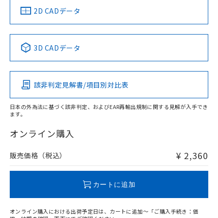
中国 RoHS
注意事項・凡例
2D CADデータ
中国 RoHS表
※1 ※2
3D CADデータ
Pb
Hg
Cd
Cr(VI)
該非判定見解書/項目別対比表
O
O
O
O
日本の外為法に基づく該非判定、およびEAR再輸出規制に関する見解が入手でき
ます。
"対応済み"や非含有の記載がされた商品であっても、流通
在庫等で未対応品が混在する可能性があります。
オンライン購入
非含有品が必要な際は、弊社営業部門もしくは販売店へお
問い合わせください。
¥ 2,360
販売価格（税込）
この製品のRoHS/REACH対応状況ページへ
カートに追加
オンライン購入における出荷予定日は、カートに追加～「ご購入手続き：価