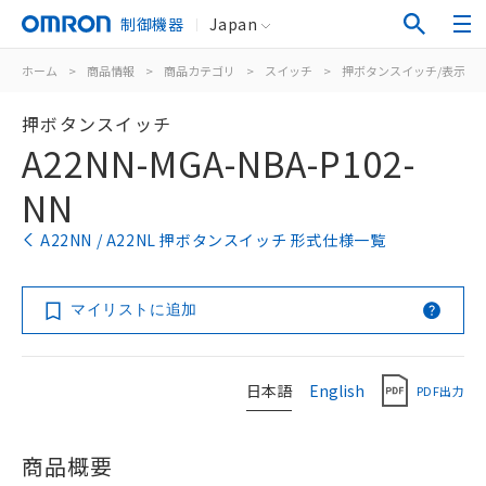
制御機器
Japan
ホーム
>
商品情報
>
商品カテゴリ
>
スイッチ
>
押ボタンスイッチ/表示灯
押ボタンスイッチ
A22NN-MGA-NBA-P102-
NN
A22NN / A22NL 押ボタンスイッチ 形式仕様一覧
マイリストに追加
日本語
English
PDF出力
商品概要