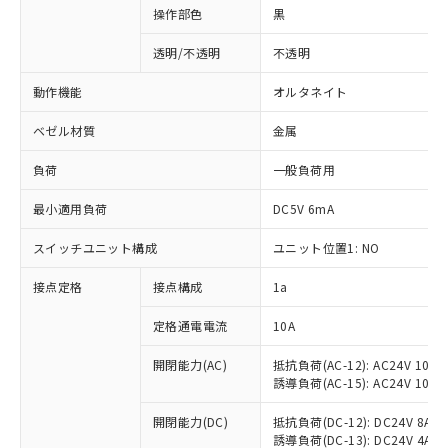
操作部色
黒
透明/不透明
不透明
動作機能
オルタネイト
ベゼル材質
金属
負荷
一般負荷用
最小適用負荷
DC5V 6mA
スイッチユニット構成
ユニット位置1: NO
接点定格
接点構成
1a
※1 対応状況
定格通電電流
10A
対応済み：EU RoHS指令（10物質）の
非含有に対応した製品が提供可能な商品で
開閉能力(AC)
抵抗負荷(AC-12): AC24V 10A/A
誘導負荷(AC-15): AC24V 10A/AC
す。
対応予定：EU RoHS指令（10物質）の非含
ご利用条件
開閉能力(DC)
抵抗負荷(DC-12): DC24V 8A/DC
有に対応した製品に切り替える予定のある
誘導負荷(DC-13): DC24V 4A/DC