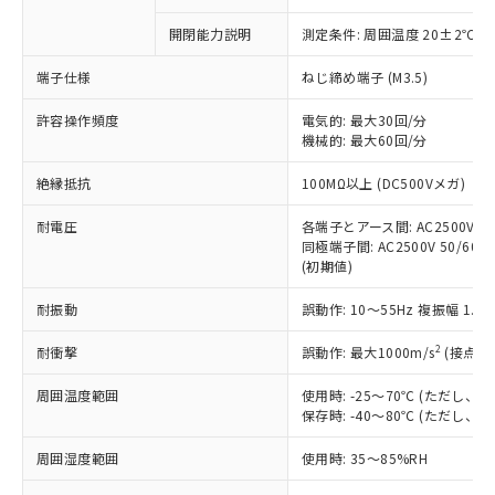
商品です。
対応予定なし：EU RoHS指令（10物質）の
開閉能力説明
測定条件: 周囲温度 20±2℃、
以下の条件をお読みいただき、同意のうえ
非含有に非対応の商品で、対応品を出す予
ご利用ください。
定はありません。
端子仕様
ねじ締め端子 (M3.5)
調査・確認中：EU RoHS指令（10物質）の
本サービスは、当社制御機器事業取扱
※1 中国RoHS○×表
非含有の対応状況を調査中または確認中の
許容操作頻度
電気的: 最大30回/分
商品の当社在庫状況および標準価格
商品です。
機械的: 最大60回/分
(税抜)を提供させていただくもので
「○」：最大均質材料含有率が中国RoHSの
非該当品：ライセンス料など無形物で、有
す。
絶縁抵抗
基準値以下であることを示します。
100MΩ以上 (DC500Vメガ)
害物質有無と関係のない商品です。
当社制御機器事業取扱商品の中には、
「×」：最大均質材料含有率が中国RoHSの
仕入先様の事情により、非含有部品として
本サービスの対象外となる商品もある
耐電圧
各端子とアース間: AC2500V 50/
基準値を超えていることを示します。
いたものが、含有品と判明した場合などや
当社は、これら貴社製品のうち、外国
ことをご了承ください。
同極端子間: AC2500V 50/60Hz
「－」：未確認です。当社販売部門へお問
むを得ず変更することがあります。
為替および外国貿易法に定める商品
(初期値)
在庫状況および標準価格照会結果は、
い合わせください。
（以下｢規制貨物等」という）を輸出
記載している更新日時点での社内デー
*EU RoHS指令（10物質）：
または国外への提供する場合は、日本
耐振動
誤動作: 10～55Hz 複振幅 1.
記
タに基づき作成されるものであり、閲
説明
鉛(Pb) 1000ppm以下、 水銀(Hg) 1000ppm以下、 カド
*中国RoHS10物質の基準値 (GB/T26572)：
国政府の輸出許可(または役務取引許
号
覧された時点での実際の在庫および標
ミウム(Cd) 100ppm以下、
Pb(鉛) :1000ppm、 Hg(水銀) : 1000ppm、 Cd(カドミウ
2
耐衝撃
誤動作: 最大1000m/s
(接点開
可)を取得するなどの必要な手続きを
六価クロム(Cr(Ⅵ)) 1000ppm以下、ポリ臭化ビフェニル
ム) : 100ppm、
準価格とは異なる場合があることをご
類(PBB) 1000ppm以下、ポリ臭化ジフェニルエーテル類
Cr(Ⅵ)(六価クロム) : 1000ppm、 PBBs(ポリ臭化ビフェ
とります。
了承ください。
(PBDE) 1000ppm以下、フタル酸ビス(2-エチルヘキシ
○
一定数以上の在庫あり
ニル類) : 1000ppm、 PBDEs(ポリ臭化ジフェニルエーテ
周囲温度範囲
使用時: -25～70℃ (ただし
当社は規制貨物を破棄する場合は、完
ル) (DEHP)(別名：DOP) 1000ppm以下、フタル酸ブチ
正式な納期状況および標準価格はお客
ル類) : 1000ppm、
保存時: -40～80℃ (ただし
ルベンジル（BBP） 1000ppm以下、フタル酸ジブチル
全に破砕するなど、違法に輸出されな
DBP(フタル酸ジブチル) : 1000ppm、 DIBP(フタル酸ジ
様のお取引先、またはお客様担当のオ
（DBP） 1000ppm以下、フタル酸ジイソブチル
イソブチル) : 1000ppm、 BBP(フタル酸ブチルベンジ
△
一定数には満たないが在庫あり
いよう必要な手段を講じます。
ムロン制御機器販売店・当社販売員に
(DIBP) 1000ppm以下
ル) : 1000ppm、
周囲湿度範囲
使用時: 35～85%RH
当社は貴社製品を、核兵器、ミサイ
但し、RoHS指令で産業用監視および制御機器に対する
DEHP(フタル酸ビス(2-エチルヘキシル)) : 1000ppm
ご相談ください。
適用除外項目は除く。
ル、化学兵器、生物兵器またはその他