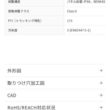
－
在庫なし(最新の在庫状況につ
オムロン制御機器販売店や当社販売拠
保護構造
パネル前面: IP66、NEMA4X, N
フタル酸エステル類の４物質については閾値を超える意
武器並びにこれらの製造装置等に一切
いては、お客様のお取引先、ま
図的な使用がないことを確認しています。
点は「
販売ネットワーク
」をご確認
※2 環境保護使用期限
使用いたしません。
たはお客様担当のオムロン制御
感電保護クラス
Class II
ください。
当社は、貴社製品を第三者に販売する
機器販売店・当社販売員にご確
在庫状況および標準価格結果を当社の
※2 対応予定月
「ｅ」：有害物質（10物質）のすべてが基
場合は、上記1、2および3の内容を当
PTI（トラッキング特性）
175
認ください)
事前の承諾なく第三者に漏洩または開
準値以下であることを示します。
該第三者に通知します。また当社は、
示しないようお願いします。
部品在庫の切り替え状況などにより、予定
「10」：通常の使用状況下において有害物
汚染度
3 (EN60947-5-1)
販売先および販売に係わる関係者が違
マイパーツ機能（部品リスト作成サー
空
受注生産機種、また在庫状況の
月が前後することがあります。
質が外部に漏えいし、環境に深刻な影響を
法に輸出するおそれがある場合は、取
ビス）をご利用いただくには、I-Web
白
情報を公開していない機種
及ぼさない年数を意味します。
り引きをいたしません。
メンバーズにご登録されている必要が
「－」：未確認です。当社販売部門へお問
あります。
い合わせください。
お客様が当ウェブサイト上で当社にご
※3 非含有証明書ダウンロード
登録された部品リストについて、当社
および当社の共同利用者が、当社の製
下記の非含有証明書をダウンロードするこ
品・サービスに関するお客様との取
外形図
とができます。
合意する
キャンセル
引・商談に必要な範囲で利用すること
をご了承ください。
情報更新：2026/05/21
EU RoHS指令（10物質）の非含有証明書
取りつけ穴加工図
※当社の共同利用者とは、
"個人情報
51物質の非含有証明書（当社基準）
の共同利用に関して"
の「1.共同利
情報更新：2026/05/21
※本証明書は発行日時点で非含有を証明す
用者の範囲」に記載されている法人を
CAD
るもので、過去に遡って非含有を証明する
指します。
ものではありません。
ログイン/会員登録いただくと、CADデータをダウンロー
RoHS/REACH対応状況
また、RoHS指令のフタル酸エステル類４
ドすることができます。