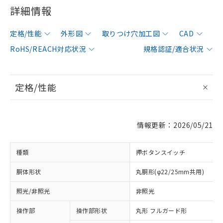
詳細情報
定格/性能
外形図
取りつけ穴加工図
CAD
RoHS/REACH対応状況
規格認証/適合状況
定格/性能
情報更新：2026/05/21
種類
押ボタンスイッチ
胴体形状
丸胴形(φ22/25mm共用)
照光/非照光
非照光
操作部
操作部形状
丸形 フルガード形