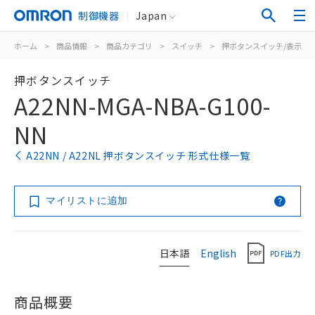
制御機器
Japan
ホーム
>
商品情報
>
商品カテゴリ
>
スイッチ
>
押ボタンスイッチ/表示灯
押ボタンスイッチ
A22NN-MGA-NBA-G100-
NN
A22NN / A22NL 押ボタンスイッチ 形式仕様一覧
マイリストに追加
日本語
English
PDF出力
商品概要