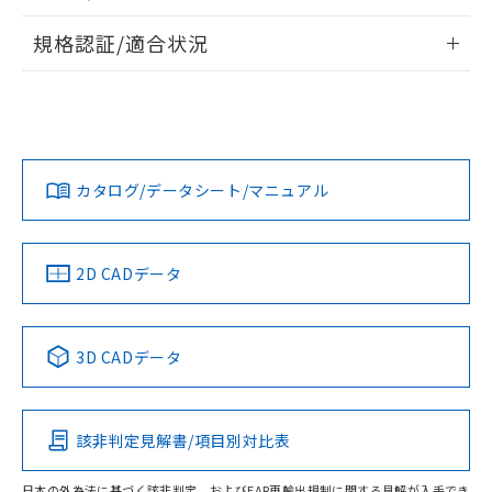
物質の対応では、対応完了までの期間は出
情報更新：2026/7/29
荷製品に未対応品が混在することから備考
規格認証/適合状況
欄に対応日を記載しておりました。
ログイン/会員登録
EU RoHS
注意事項・凡例
既に当社にて対応品への在庫切替を完了
UL認証
CSA認証
CEマーキング
していることから、特段のことがない限
り、2022年1月12日より割愛しておりま
Yes
Yes
Yes
対応状況
対応予定月
※1
※2
す。
ダウンロードデータをご利用いただく前に、以下を必ずお読
みください。
カタログ/データシート/マニュアル
対応済み
ソフトウェアの使用条件
LR型式承認
DNV型式承認
BV型式承認
KR型式承
（イギリス
（ノルウェー
（フランス
（韓国
船舶規格）
船舶規格）
船舶規格）
船舶規格
中国 RoHS
注意事項・凡例
2D CADデータ
No
No
No
No
中国 RoHS表
※1 ※2
3D CADデータ
この製品の規格認証/適合状況ページへ
Pb
Hg
Cd
Cr(VI)
その他の認証はこちらのページからご検索ください
該非判定見解書/項目別対比表
O
O
O
O
日本の外為法に基づく該非判定、およびEAR再輸出規制に関する見解が入手でき