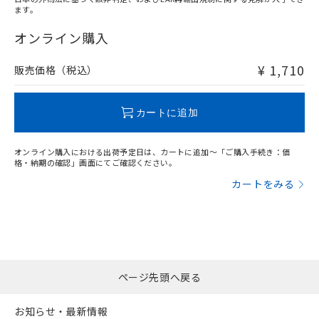
ます。
"対応済み"や非含有の記載がされた商品であっても、流通
在庫等で未対応品が混在する可能性があります。
オンライン購入
非含有品が必要な際は、弊社営業部門もしくは販売店へお
問い合わせください。
¥ 1,710
販売価格（税込）
この製品のRoHS/REACH対応状況ページへ
カートに追加
オンライン購入における出荷予定日は、カートに追加～「ご購入手続き：価
格・納期の確認」画面にてご確認ください。
カートをみる
ページ先頭へ戻る
お知らせ・最新情報