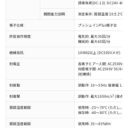
対応済み：EU RoHS指令（10物質）の
誘導負荷(DC-13): DC24V 4A/DC
非含有に対応した製品が提供可能な商品で
す。
開閉能力説明
測定条件: 周囲温度 20±2℃、
対応予定：EU RoHS指令（10物質）の非含
ご利用条件
端子仕様
プッシュインPlus端子台
有に対応した製品に切り替える予定のある
商品です。
許容操作頻度
電気的: 最大30回/分
対応予定なし：EU RoHS指令（10物質）の
機械的: 最大60回/分
以下の条件をお読みいただき、同意のうえ
非含有に非対応の商品で、対応品を出す予
ご利用ください。
定はありません。
絶縁抵抗
100MΩ以上 (DC500Vメガ)
調査・確認中：EU RoHS指令（10物質）の
本サービスは、当社制御機器事業取扱
※1 中国RoHS○×表
非含有の対応状況を調査中または確認中の
耐電圧
各端子とアース間: AC2500V 50/
商品の当社在庫状況および標準価格
商品です。
同極端子間: AC2500V 50/60Hz
(税抜)を提供させていただくもので
「○」：最大均質材料含有率が中国RoHSの
非該当品：ライセンス料など無形物で、有
(初期値)
す。
基準値以下であることを示します。
害物質有無と関係のない商品です。
当社制御機器事業取扱商品の中には、
「×」：最大均質材料含有率が中国RoHSの
耐振動
誤動作: 10～55Hz 複振幅 1.
仕入先様の事情により、非含有部品として
本サービスの対象外となる商品もある
基準値を超えていることを示します。
いたものが、含有品と判明した場合などや
当社は、これら貴社製品のうち、外国
ことをご了承ください。
2
耐衝撃
誤動作: 最大1000m/s
(接点開
「－」：未確認です。当社販売部門へお問
むを得ず変更することがあります。
為替および外国貿易法に定める商品
在庫状況および標準価格照会結果は、
い合わせください。
（以下｢規制貨物等」という）を輸出
記載している更新日時点での社内デー
周囲温度範囲
使用時: -25～70℃ (ただし
*EU RoHS指令（10物質）：
または国外への提供する場合は、日本
保存時: -40～80℃ (ただし
記
タに基づき作成されるものであり、閲
説明
鉛(Pb) 1000ppm以下、 水銀(Hg) 1000ppm以下、 カド
*中国RoHS10物質の基準値 (GB/T26572)：
国政府の輸出許可(または役務取引許
号
覧された時点での実際の在庫および標
ミウム(Cd) 100ppm以下、
Pb(鉛) :1000ppm、 Hg(水銀) : 1000ppm、 Cd(カドミウ
可)を取得するなどの必要な手続きを
六価クロム(Cr(Ⅵ)) 1000ppm以下、ポリ臭化ビフェニル
周囲湿度範囲
使用時: 35～85%RH
ム) : 100ppm、
準価格とは異なる場合があることをご
類(PBB) 1000ppm以下、ポリ臭化ジフェニルエーテル類