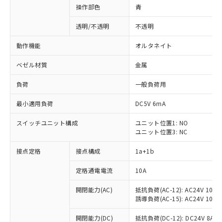
操作部色
青
透明/不透明
不透明
動作機能
オルタネイト
ベゼル材質
金属
負荷
一般負荷用
最小適用負荷
DC5V 6mA
スイッチユニット構成
ユニット位置1: NO
ユニット位置3: NC
接点定格
接点構成
1a+1b
定格通電電流
10A
開閉能力(AC)
抵抗負荷(AC-12): AC24V 10A/A
誘導負荷(AC-15): AC24V 10A/AC
※1 対応状況
開閉能力(DC)
抵抗負荷(DC-12): DC24V 8A/DC