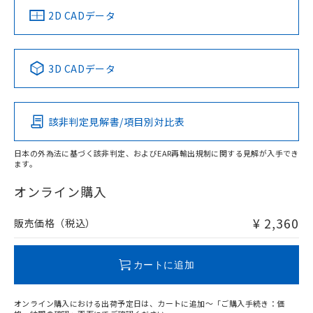
中国 RoHS
注意事項・凡例
2D CADデータ
中国 RoHS表
※1 ※2
3D CADデータ
Pb
Hg
Cd
Cr(VI)
該非判定見解書/項目別対比表
O
O
O
O
日本の外為法に基づく該非判定、およびEAR再輸出規制に関する見解が入手でき
ます。
"対応済み"や非含有の記載がされた商品であっても、流通
在庫等で未対応品が混在する可能性があります。
オンライン購入
非含有品が必要な際は、弊社営業部門もしくは販売店へお
問い合わせください。
¥ 2,360
販売価格（税込）
この製品のRoHS/REACH対応状況ページへ
カートに追加
オンライン購入における出荷予定日は、カートに追加～「ご購入手続き：価