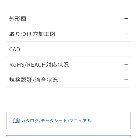
※当社の共同利用者とは、
"個人情報
51物質の非含有証明書（当社基準）
の共同利用に関して"
の「1.共同利
※本証明書は発行日時点で非含有を証明す
用者の範囲」に記載されている法人を
外形図
るもので、過去に遡って非含有を証明する
指します。
ものではありません。
情報更新：2026/05/21
また、RoHS指令のフタル酸エステル類４
取りつけ穴加工図
物質の対応では、対応完了までの期間は出
荷製品に未対応品が混在することから備考
情報更新：2026/05/21
CAD
欄に対応日を記載しておりました。
既に当社にて対応品への在庫切替を完了
ログイン/会員登録いただくと、CADデータをダウンロー
していることから、特段のことがない限
RoHS/REACH対応状況
ドすることができます。
り、2022年1月12日より割愛しておりま
情報更新：2026/7/29
す。
規格認証/適合状況
ログイン/会員登録
EU RoHS
注意事項・凡例
A22NN-MGA-NAA-P102-NNについての規格認証/適合状況に
ついては、「カスタマーサポートセンタ お客様相談室」また
は貴社担当オムロン営業員または販売店にお問い合わせくだ
対応状況
対応予定月
※1
※2
さい。
ダウンロードデータをご利用いただく前に、以下を必ずお読
みください。
カタログ/データシート/マニュアル
対応済み
ソフトウェアの使用条件
お問い合わせ