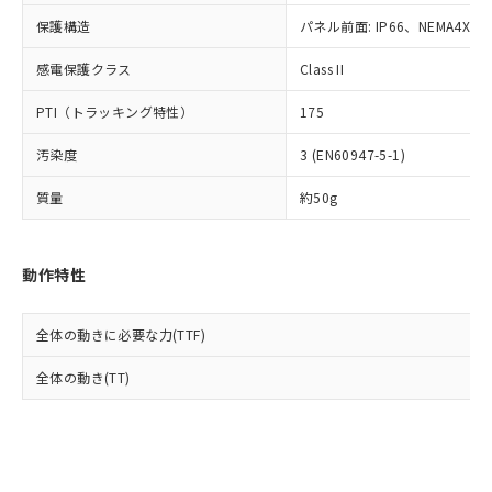
Cr(Ⅵ)(六価クロム) : 1000ppm、 PBBs(ポリ臭化ビフェ
とります。
了承ください。
(PBDE) 1000ppm以下、フタル酸ビス(2-エチルヘキシ
○
一定数以上の在庫あり
ニル類) : 1000ppm、 PBDEs(ポリ臭化ジフェニルエーテ
保護構造
パネル前面: IP66、NEMA4X, N
当社は規制貨物を破棄する場合は、完
ル) (DEHP)(別名：DOP) 1000ppm以下、フタル酸ブチ
正式な納期状況および標準価格はお客
ル類) : 1000ppm、
ルベンジル（BBP） 1000ppm以下、フタル酸ジブチル
全に破砕するなど、違法に輸出されな
DBP(フタル酸ジブチル) : 1000ppm、 DIBP(フタル酸ジ
様のお取引先、またはお客様担当のオ
（DBP） 1000ppm以下、フタル酸ジイソブチル
イソブチル) : 1000ppm、 BBP(フタル酸ブチルベンジ
感電保護クラス
Class II
△
一定数には満たないが在庫あり
いよう必要な手段を講じます。
ムロン制御機器販売店・当社販売員に
(DIBP) 1000ppm以下
ル) : 1000ppm、
当社は貴社製品を、核兵器、ミサイ
但し、RoHS指令で産業用監視および制御機器に対する
DEHP(フタル酸ビス(2-エチルヘキシル)) : 1000ppm
ご相談ください。
PTI（トラッキング特性）
175
適用除外項目は除く。
ル、化学兵器、生物兵器またはその他
－
在庫なし(最新の在庫状況につ
オムロン制御機器販売店や当社販売拠
フタル酸エステル類の４物質については閾値を超える意
武器並びにこれらの製造装置等に一切
いては、お客様のお取引先、ま
図的な使用がないことを確認しています。
点は「
販売ネットワーク
」をご確認
汚染度
3 (EN60947-5-1)
※2 環境保護使用期限
使用いたしません。
たはお客様担当のオムロン制御
ください。
当社は、貴社製品を第三者に販売する
機器販売店・当社販売員にご確
在庫状況および標準価格結果を当社の
質量
約50g
※2 対応予定月
「ｅ」：有害物質（10物質）のすべてが基
場合は、上記1、2および3の内容を当
認ください)
事前の承諾なく第三者に漏洩または開
準値以下であることを示します。
該第三者に通知します。また当社は、
示しないようお願いします。
部品在庫の切り替え状況などにより、予定
「10」：通常の使用状況下において有害物
販売先および販売に係わる関係者が違
マイパーツ機能（部品リスト作成サー
空
受注生産機種、また在庫状況の
動作特性
月が前後することがあります。
質が外部に漏えいし、環境に深刻な影響を
法に輸出するおそれがある場合は、取
ビス）をご利用いただくには、I-Web
白
情報を公開していない機種
及ぼさない年数を意味します。
り引きをいたしません。
メンバーズにご登録されている必要が
「－」：未確認です。当社販売部門へお問
あります。
全体の動きに必要な力(TTF)
い合わせください。
お客様が当ウェブサイト上で当社にご
※3 非含有証明書ダウンロード
全体の動き(TT)
登録された部品リストについて、当社
および当社の共同利用者が、当社の製
下記の非含有証明書をダウンロードするこ
品・サービスに関するお客様との取
とができます。
合意する
キャンセル
引・商談に必要な範囲で利用すること
をご了承ください。
EU RoHS指令（10物質）の非含有証明書