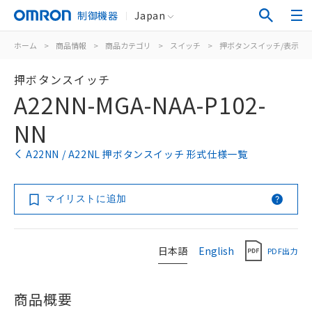
制御機器
Japan
ホーム
>
商品情報
>
商品カテゴリ
>
スイッチ
>
押ボタンスイッチ/表示灯
押ボタンスイッチ
A22NN-MGA-NAA-P102-
NN
A22NN / A22NL 押ボタンスイッチ 形式仕様一覧
マイリストに追加
日本語
English
PDF出力
商品概要