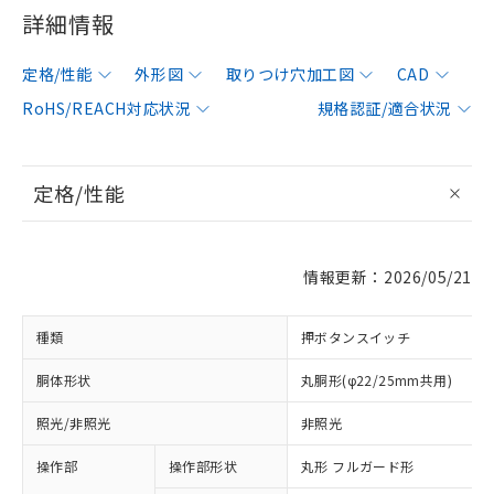
詳細情報
定格/性能
外形図
取りつけ穴加工図
CAD
RoHS/REACH対応状況
規格認証/適合状況
定格/性能
情報更新：2026/05/21
種類
押ボタンスイッチ
胴体形状
丸胴形(φ22/25mm共用)
照光/非照光
非照光
操作部
操作部形状
丸形 フルガード形