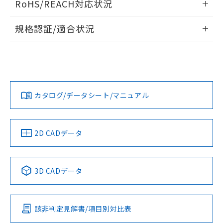
RoHS/REACH対応状況
ドすることができます。
物質の対応では、対応完了までの期間は出
荷製品に未対応品が混在することから備考
情報更新：2026/7/29
規格認証/適合状況
欄に対応日を記載しておりました。
既に当社にて対応品への在庫切替を完了
ログイン/会員登録
EU RoHS
注意事項・凡例
A22NN-MGA-NAA-P101-NNについての規格認証/適合状況に
していることから、特段のことがない限
ついては、「カスタマーサポートセンタ お客様相談室」また
り、2022年1月12日より割愛しておりま
は貴社担当オムロン営業員または販売店にお問い合わせくだ
す。
対応状況
対応予定月
※1
※2
さい。
ダウンロードデータをご利用いただく前に、以下を必ずお読
みください。
カタログ/データシート/マニュアル
対応済み
ソフトウェアの使用条件
お問い合わせ
中国 RoHS
注意事項・凡例
2D CADデータ
中国 RoHS表
※1 ※2
3D CADデータ
Pb
Hg
Cd
Cr(VI)
該非判定見解書/項目別対比表
O
O
O
O