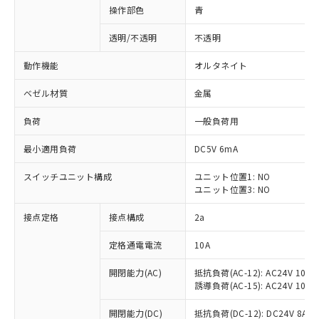
操作部色
青
透明/不透明
不透明
動作機能
オルタネイト
ベゼル材質
金属
負荷
一般負荷用
最小適用負荷
DC5V 6mA
スイッチユニット構成
ユニット位置1: NO
ユニット位置3: NO
接点定格
接点構成
2a
※1 対応状況
定格通電電流
10A
対応済み：EU RoHS指令（10物質）の
非含有に対応した製品が提供可能な商品で
開閉能力(AC)
抵抗負荷(AC-12): AC24V 10A/A
す。
誘導負荷(AC-15): AC24V 10A/AC
対応予定：EU RoHS指令（10物質）の非含
ご利用条件
有に対応した製品に切り替える予定のある
開閉能力(DC)
抵抗負荷(DC-12): DC24V 8A/DC