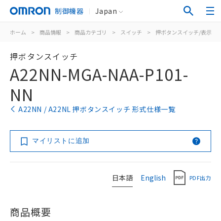
制御機器
Japan
ホーム
>
商品情報
>
商品カテゴリ
>
スイッチ
>
押ボタンスイッチ/表示灯
押ボタンスイッチ
A22NN-MGA-NAA-P101-
NN
A22NN / A22NL 押ボタンスイッチ 形式仕様一覧
マイリストに追加
日本語
English
PDF出力
商品概要