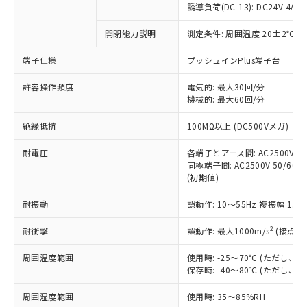
商品です。
誘導負荷(DC-13): DC24V 4A/DC
対応予定なし：EU RoHS指令（10物質）の
以下の条件をお読みいただき、同意のうえ
開閉能力説明
測定条件: 周囲温度 20±2℃、
非含有に非対応の商品で、対応品を出す予
ご利用ください。
定はありません。
端子仕様
プッシュインPlus端子台
調査・確認中：EU RoHS指令（10物質）の
本サービスは、当社制御機器事業取扱
※1 中国RoHS○×表
非含有の対応状況を調査中または確認中の
商品の当社在庫状況および標準価格
許容操作頻度
電気的: 最大30回/分
商品です。
機械的: 最大60回/分
(税抜)を提供させていただくもので
「○」：最大均質材料含有率が中国RoHSの
非該当品：ライセンス料など無形物で、有
す。
基準値以下であることを示します。
害物質有無と関係のない商品です。
絶縁抵抗
100MΩ以上 (DC500Vメガ)
当社制御機器事業取扱商品の中には、
「×」：最大均質材料含有率が中国RoHSの
仕入先様の事情により、非含有部品として
本サービスの対象外となる商品もある
基準値を超えていることを示します。
いたものが、含有品と判明した場合などや
耐電圧
各端子とアース間: AC2500V 50/
当社は、これら貴社製品のうち、外国
ことをご了承ください。
「－」：未確認です。当社販売部門へお問
むを得ず変更することがあります。
同極端子間: AC2500V 50/60Hz
為替および外国貿易法に定める商品
在庫状況および標準価格照会結果は、
い合わせください。
(初期値)
（以下｢規制貨物等」という）を輸出
記載している更新日時点での社内デー
*EU RoHS指令（10物質）：
または国外への提供する場合は、日本
記
タに基づき作成されるものであり、閲
説明
耐振動
誤動作: 10～55Hz 複振幅 1.
鉛(Pb) 1000ppm以下、 水銀(Hg) 1000ppm以下、 カド
*中国RoHS10物質の基準値 (GB/T26572)：
国政府の輸出許可(または役務取引許
号
覧された時点での実際の在庫および標
ミウム(Cd) 100ppm以下、
Pb(鉛) :1000ppm、 Hg(水銀) : 1000ppm、 Cd(カドミウ
可)を取得するなどの必要な手続きを
六価クロム(Cr(Ⅵ)) 1000ppm以下、ポリ臭化ビフェニル
ム) : 100ppm、
準価格とは異なる場合があることをご
2
耐衝撃
誤動作: 最大1000m/s
(接点開
類(PBB) 1000ppm以下、ポリ臭化ジフェニルエーテル類
Cr(Ⅵ)(六価クロム) : 1000ppm、 PBBs(ポリ臭化ビフェ
とります。
了承ください。
(PBDE) 1000ppm以下、フタル酸ビス(2-エチルヘキシ
○
一定数以上の在庫あり
ニル類) : 1000ppm、 PBDEs(ポリ臭化ジフェニルエーテ
当社は規制貨物を破棄する場合は、完
ル) (DEHP)(別名：DOP) 1000ppm以下、フタル酸ブチ
周囲温度範囲
使用時: -25～70℃ (ただし
正式な納期状況および標準価格はお客
ル類) : 1000ppm、
ルベンジル（BBP） 1000ppm以下、フタル酸ジブチル
全に破砕するなど、違法に輸出されな
DBP(フタル酸ジブチル) : 1000ppm、 DIBP(フタル酸ジ
保存時: -40～80℃ (ただし
様のお取引先、またはお客様担当のオ
（DBP） 1000ppm以下、フタル酸ジイソブチル
イソブチル) : 1000ppm、 BBP(フタル酸ブチルベンジ
△
一定数には満たないが在庫あり
いよう必要な手段を講じます。
ムロン制御機器販売店・当社販売員に
(DIBP) 1000ppm以下
ル) : 1000ppm、
周囲湿度範囲
使用時: 35～85%RH
当社は貴社製品を、核兵器、ミサイ
但し、RoHS指令で産業用監視および制御機器に対する
DEHP(フタル酸ビス(2-エチルヘキシル)) : 1000ppm
ご相談ください。