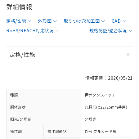
詳細情報
定格/性能
外形図
取りつけ穴加工図
CAD
RoHS/REACH対応状況
規格認証/適合状況
定格/性能
情報更新：2026/05/21
種類
押ボタンスイッチ
胴体形状
丸胴形(φ22/25mm共用)
照光/非照光
非照光
操作部
操作部形状
丸形 フルガード形