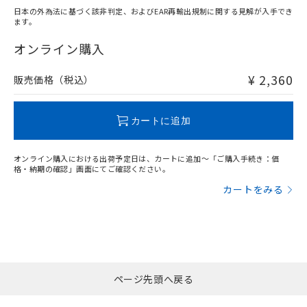
日本の外為法に基づく該非判定、およびEAR再輸出規制に関する見解が入手でき
ます。
"対応済み"や非含有の記載がされた商品であっても、流通
在庫等で未対応品が混在する可能性があります。
オンライン購入
非含有品が必要な際は、弊社営業部門もしくは販売店へお
問い合わせください。
¥ 2,360
販売価格（税込）
この製品のRoHS/REACH対応状況ページへ
カートに追加
オンライン購入における出荷予定日は、カートに追加～「ご購入手続き：価
格・納期の確認」画面にてご確認ください。
カートをみる
ページ先頭へ戻る