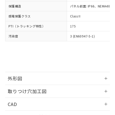
適用除外項目は除く。
ル、化学兵器、生物兵器またはその他
－
在庫なし(最新の在庫状況につ
オムロン制御機器販売店や当社販売拠
フタル酸エステル類の４物質については閾値を超える意
保護構造
パネル前面: IP66、NEMA4X, N
武器並びにこれらの製造装置等に一切
いては、お客様のお取引先、ま
図的な使用がないことを確認しています。
点は「
販売ネットワーク
」をご確認
※2 環境保護使用期限
使用いたしません。
たはお客様担当のオムロン制御
ください。
感電保護クラス
Class II
当社は、貴社製品を第三者に販売する
機器販売店・当社販売員にご確
在庫状況および標準価格結果を当社の
※2 対応予定月
「ｅ」：有害物質（10物質）のすべてが基
場合は、上記1、2および3の内容を当
認ください)
事前の承諾なく第三者に漏洩または開
PTI（トラッキング特性）
175
準値以下であることを示します。
該第三者に通知します。また当社は、
示しないようお願いします。
部品在庫の切り替え状況などにより、予定
「10」：通常の使用状況下において有害物
販売先および販売に係わる関係者が違
マイパーツ機能（部品リスト作成サー
汚染度
3 (EN60947-5-1)
空
受注生産機種、また在庫状況の
月が前後することがあります。
質が外部に漏えいし、環境に深刻な影響を
法に輸出するおそれがある場合は、取
ビス）をご利用いただくには、I-Web
白
情報を公開していない機種
及ぼさない年数を意味します。
り引きをいたしません。
メンバーズにご登録されている必要が
「－」：未確認です。当社販売部門へお問
あります。
い合わせください。
お客様が当ウェブサイト上で当社にご
※3 非含有証明書ダウンロード
登録された部品リストについて、当社
および当社の共同利用者が、当社の製
下記の非含有証明書をダウンロードするこ
品・サービスに関するお客様との取
とができます。
外形図
合意する
キャンセル
引・商談に必要な範囲で利用すること
をご了承ください。
情報更新：2026/05/21
EU RoHS指令（10物質）の非含有証明書
※当社の共同利用者とは、
"個人情報
取りつけ穴加工図
51物質の非含有証明書（当社基準）
の共同利用に関して"
の「1.共同利
※本証明書は発行日時点で非含有を証明す
情報更新：2026/05/21
用者の範囲」に記載されている法人を
CAD
るもので、過去に遡って非含有を証明する
指します。
ものではありません。
ログイン/会員登録いただくと、CADデータをダウンロー
また、RoHS指令のフタル酸エステル類４