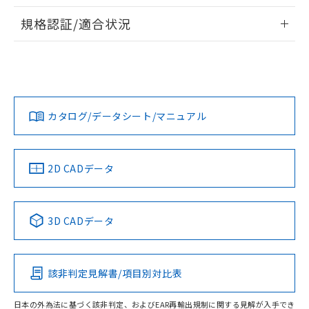
物質の対応では、対応完了までの期間は出
情報更新：2026/7/29
荷製品に未対応品が混在することから備考
規格認証/適合状況
欄に対応日を記載しておりました。
ログイン/会員登録
EU RoHS
注意事項・凡例
A22NN-BPM-NYA-P122-NNについての規格認証/適合状況に
既に当社にて対応品への在庫切替を完了
ついては、「カスタマーサポートセンタ お客様相談室」また
していることから、特段のことがない限
は貴社担当オムロン営業員または販売店にお問い合わせくだ
り、2022年1月12日より割愛しておりま
対応状況
対応予定月
※1
※2
さい。
す。
ダウンロードデータをご利用いただく前に、以下を必ずお読
みください。
カタログ/データシート/マニュアル
対応済み
ソフトウェアの使用条件
お問い合わせ
中国 RoHS
注意事項・凡例
2D CADデータ
中国 RoHS表
※1 ※2
3D CADデータ
Pb
Hg
Cd
Cr(VI)
該非判定見解書/項目別対比表
O
O
O
O
日本の外為法に基づく該非判定、およびEAR再輸出規制に関する見解が入手でき