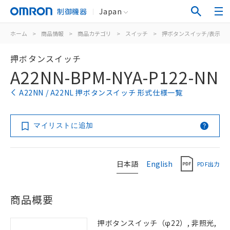
制御機器
Japan
ホーム
>
商品情報
>
商品カテゴリ
>
スイッチ
>
押ボタンスイッチ/表示灯
押ボタンスイッチ
A22NN-BPM-NYA-P122-NN
A22NN / A22NL 押ボタンスイッチ 形式仕様一覧
マイリストに追加
日本語
English
PDF出力
商品概要
押ボタンスイッチ（φ22）, 非照光,