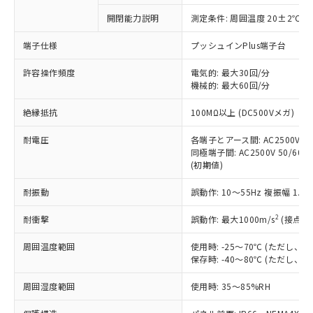
対応予定なし：EU RoHS指令（10物質）の
開閉能力説明
測定条件: 周囲温度 20±2℃、
以下の条件をお読みいただき、同意のうえ
非含有に非対応の商品で、対応品を出す予
ご利用ください。
定はありません。
端子仕様
プッシュインPlus端子台
調査・確認中：EU RoHS指令（10物質）の
本サービスは、当社制御機器事業取扱
※1 中国RoHS○×表
非含有の対応状況を調査中または確認中の
許容操作頻度
電気的: 最大30回/分
商品の当社在庫状況および標準価格
機械的: 最大60回/分
商品です。
(税抜)を提供させていただくもので
「○」：最大均質材料含有率が中国RoHSの
非該当品：ライセンス料など無形物で、有
す。
絶縁抵抗
100MΩ以上 (DC500Vメガ)
基準値以下であることを示します。
害物質有無と関係のない商品です。
当社制御機器事業取扱商品の中には、
「×」：最大均質材料含有率が中国RoHSの
仕入先様の事情により、非含有部品として
本サービスの対象外となる商品もある
耐電圧
各端子とアース間: AC2500V 50/
基準値を超えていることを示します。
いたものが、含有品と判明した場合などや
当社は、これら貴社製品のうち、外国
同極端子間: AC2500V 50/60Hz
ことをご了承ください。
「－」：未確認です。当社販売部門へお問
むを得ず変更することがあります。
為替および外国貿易法に定める商品
(初期値)
在庫状況および標準価格照会結果は、
い合わせください。
（以下｢規制貨物等」という）を輸出
記載している更新日時点での社内デー
*EU RoHS指令（10物質）：
耐振動
誤動作: 10～55Hz 複振幅 1.
または国外への提供する場合は、日本
記
タに基づき作成されるものであり、閲
説明
鉛(Pb) 1000ppm以下、 水銀(Hg) 1000ppm以下、 カド
*中国RoHS10物質の基準値 (GB/T26572)：
国政府の輸出許可(または役務取引許
号
覧された時点での実際の在庫および標
ミウム(Cd) 100ppm以下、
Pb(鉛) :1000ppm、 Hg(水銀) : 1000ppm、 Cd(カドミウ
2
耐衝撃
誤動作: 最大1000m/s
(接点開
可)を取得するなどの必要な手続きを
六価クロム(Cr(Ⅵ)) 1000ppm以下、ポリ臭化ビフェニル
ム) : 100ppm、
準価格とは異なる場合があることをご
類(PBB) 1000ppm以下、ポリ臭化ジフェニルエーテル類
Cr(Ⅵ)(六価クロム) : 1000ppm、 PBBs(ポリ臭化ビフェ
とります。
了承ください。
(PBDE) 1000ppm以下、フタル酸ビス(2-エチルヘキシ
○
一定数以上の在庫あり
ニル類) : 1000ppm、 PBDEs(ポリ臭化ジフェニルエーテ
周囲温度範囲
使用時: -25～70℃ (ただし
当社は規制貨物を破棄する場合は、完
ル) (DEHP)(別名：DOP) 1000ppm以下、フタル酸ブチ
正式な納期状況および標準価格はお客
ル類) : 1000ppm、
保存時: -40～80℃ (ただし
ルベンジル（BBP） 1000ppm以下、フタル酸ジブチル
全に破砕するなど、違法に輸出されな
DBP(フタル酸ジブチル) : 1000ppm、 DIBP(フタル酸ジ
様のお取引先、またはお客様担当のオ
（DBP） 1000ppm以下、フタル酸ジイソブチル
イソブチル) : 1000ppm、 BBP(フタル酸ブチルベンジ
△
一定数には満たないが在庫あり
いよう必要な手段を講じます。
ムロン制御機器販売店・当社販売員に
(DIBP) 1000ppm以下
周囲湿度範囲
使用時: 35～85%RH
ル) : 1000ppm、
当社は貴社製品を、核兵器、ミサイ
但し、RoHS指令で産業用監視および制御機器に対する
DEHP(フタル酸ビス(2-エチルヘキシル)) : 1000ppm
ご相談ください。
適用除外項目は除く。
ル、化学兵器、生物兵器またはその他
－
在庫なし(最新の在庫状況につ