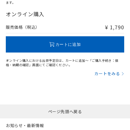
ます。
"対応済み"や非含有の記載がされた商品であっても、流通
在庫等で未対応品が混在する可能性があります。
オンライン購入
非含有品が必要な際は、弊社営業部門もしくは販売店へお
問い合わせください。
¥ 1,790
販売価格（税込）
この製品のRoHS/REACH対応状況ページへ
カートに追加
オンライン購入における出荷予定日は、カートに追加～「ご購入手続き：価
格・納期の確認」画面にてご確認ください。
カートをみる
ページ先頭へ戻る
お知らせ・最新情報