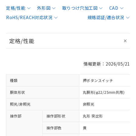
定格/性能
外形図
取りつけ穴加工図
CAD
RoHS/REACH対応状況
規格認証/適合状況
定格/性能
情報更新：2026/05/21
種類
押ボタンスイッチ
胴体形状
丸胴形(φ22/25mm共用)
照光/非照光
非照光
操作部
操作部形状
丸形 突出形
操作部色
黄