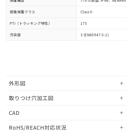
保護構造
パネル前面: IP66、NEMA4X, N
オムロン制御機器販売店や当社販売拠
フタル酸エステル類の４物質については閾値を超える意
武器並びにこれらの製造装置等に一切
いては、お客様のお取引先、ま
図的な使用がないことを確認しています。
点は「
販売ネットワーク
」をご確認
※2 環境保護使用期限
使用いたしません。
感電保護クラス
Class II
たはお客様担当のオムロン制御
ください。
当社は、貴社製品を第三者に販売する
機器販売店・当社販売員にご確
在庫状況および標準価格結果を当社の
※2 対応予定月
「ｅ」：有害物質（10物質）のすべてが基
PTI（トラッキング特性）
175
場合は、上記1、2および3の内容を当
認ください)
事前の承諾なく第三者に漏洩または開
準値以下であることを示します。
該第三者に通知します。また当社は、
示しないようお願いします。
汚染度
3 (EN60947-5-1)
部品在庫の切り替え状況などにより、予定
「10」：通常の使用状況下において有害物
販売先および販売に係わる関係者が違
マイパーツ機能（部品リスト作成サー
空
受注生産機種、また在庫状況の
月が前後することがあります。
質が外部に漏えいし、環境に深刻な影響を
法に輸出するおそれがある場合は、取
ビス）をご利用いただくには、I-Web
白
情報を公開していない機種
及ぼさない年数を意味します。
り引きをいたしません。
メンバーズにご登録されている必要が
「－」：未確認です。当社販売部門へお問
あります。
い合わせください。
お客様が当ウェブサイト上で当社にご
※3 非含有証明書ダウンロード
登録された部品リストについて、当社
および当社の共同利用者が、当社の製
下記の非含有証明書をダウンロードするこ
品・サービスに関するお客様との取
外形図
とができます。
合意する
キャンセル
引・商談に必要な範囲で利用すること
をご了承ください。
情報更新：2026/05/21
取りつけ穴加工図
EU RoHS指令（10物質）の非含有証明書
※当社の共同利用者とは、
"個人情報
51物質の非含有証明書（当社基準）
の共同利用に関して"
の「1.共同利
情報更新：2026/05/21
※本証明書は発行日時点で非含有を証明す
CAD
用者の範囲」に記載されている法人を
るもので、過去に遡って非含有を証明する
指します。
ものではありません。
ログイン/会員登録いただくと、CADデータをダウンロー
RoHS/REACH対応状況
また、RoHS指令のフタル酸エステル類４
ドすることができます。