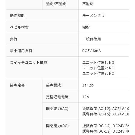
透明/不透明
不透明
動作機能
モーメンタリ
ベゼル材質
樹脂
負荷
一般負荷用
最小適用負荷
DC5V 6mA
スイッチユニット構成
ユニット位置1: NO
ユニット位置2: NC
ユニット位置3: NC
接点定格
接点構成
1a+2b
※1 対応状況
定格通電電流
10A
対応済み：EU RoHS指令（10物質）の
開閉能力(AC)
抵抗負荷(AC-12): AC24V 10A/A
非含有に対応した製品が提供可能な商品で
誘導負荷(AC-15): AC24V 10A/AC
す。
対応予定：EU RoHS指令（10物質）の非含
開閉能力(DC)
抵抗負荷(DC-12): DC24V 8A/DC
ご利用条件
有に対応した製品に切り替える予定のある
誘導負荷(DC-13): DC24V 4A/DC
商品です。