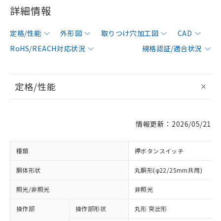
詳細情報
定格/性能
外形図
取りつけ穴加工図
CAD
RoHS/REACH対応状況
規格認証/適合状況
定格/性能
情報更新：2026/05/21
種類
押ボタンスイッチ
胴体形状
丸胴形(φ22/25mm共用)
照光/非照光
非照光
操作部
操作部形状
丸形 突出形