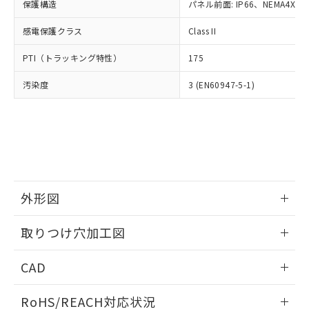
－
在庫なし(最新の在庫状況につ
オムロン制御機器販売店や当社販売拠
保護構造
パネル前面: IP66、NEMA4X, N
フタル酸エステル類の４物質については閾値を超える意
武器並びにこれらの製造装置等に一切
いては、お客様のお取引先、ま
図的な使用がないことを確認しています。
点は「
販売ネットワーク
」をご確認
※2 環境保護使用期限
使用いたしません。
たはお客様担当のオムロン制御
感電保護クラス
Class II
ください。
当社は、貴社製品を第三者に販売する
機器販売店・当社販売員にご確
在庫状況および標準価格結果を当社の
※2 対応予定月
「ｅ」：有害物質（10物質）のすべてが基
場合は、上記1、2および3の内容を当
PTI（トラッキング特性）
175
認ください)
事前の承諾なく第三者に漏洩または開
準値以下であることを示します。
該第三者に通知します。また当社は、
示しないようお願いします。
部品在庫の切り替え状況などにより、予定
「10」：通常の使用状況下において有害物
汚染度
3 (EN60947-5-1)
販売先および販売に係わる関係者が違
マイパーツ機能（部品リスト作成サー
空
受注生産機種、また在庫状況の
月が前後することがあります。
質が外部に漏えいし、環境に深刻な影響を
法に輸出するおそれがある場合は、取
ビス）をご利用いただくには、I-Web
白
情報を公開していない機種
及ぼさない年数を意味します。
り引きをいたしません。
メンバーズにご登録されている必要が
「－」：未確認です。当社販売部門へお問
あります。
い合わせください。
お客様が当ウェブサイト上で当社にご
※3 非含有証明書ダウンロード
登録された部品リストについて、当社
および当社の共同利用者が、当社の製
下記の非含有証明書をダウンロードするこ
品・サービスに関するお客様との取
外形図
とができます。
合意する
キャンセル
引・商談に必要な範囲で利用すること
をご了承ください。
情報更新：2026/05/21
EU RoHS指令（10物質）の非含有証明書
取りつけ穴加工図
※当社の共同利用者とは、
"個人情報
51物質の非含有証明書（当社基準）
の共同利用に関して"
の「1.共同利
情報更新：2026/05/21
※本証明書は発行日時点で非含有を証明す
用者の範囲」に記載されている法人を
CAD
るもので、過去に遡って非含有を証明する
指します。
ものではありません。
ログイン/会員登録いただくと、CADデータをダウンロー
RoHS/REACH対応状況
また、RoHS指令のフタル酸エステル類４
ドすることができます。