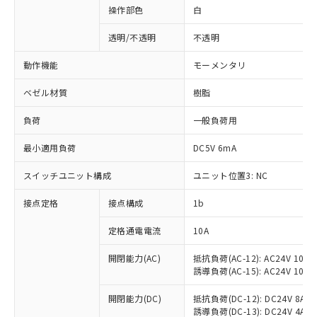
操作部色
白
透明/不透明
不透明
動作機能
モーメンタリ
ベゼル材質
樹脂
負荷
一般負荷用
最小適用負荷
DC5V 6mA
スイッチユニット構成
ユニット位置3: NC
接点定格
接点構成
1b
※1 対応状況
定格通電電流
10A
対応済み：EU RoHS指令（10物質）の
非含有に対応した製品が提供可能な商品で
開閉能力(AC)
抵抗負荷(AC-12): AC24V 10A/A
誘導負荷(AC-15): AC24V 10A/AC
す。
対応予定：EU RoHS指令（10物質）の非含
ご利用条件
開閉能力(DC)
抵抗負荷(DC-12): DC24V 8A/DC
有に対応した製品に切り替える予定のある
誘導負荷(DC-13): DC24V 4A/DC