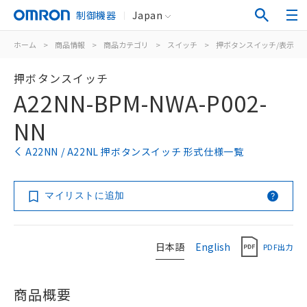
制御機器
Japan
ホーム
>
商品情報
>
商品カテゴリ
>
スイッチ
>
押ボタンスイッチ/表示灯
押ボタンスイッチ
A22NN-BPM-NWA-P002-
NN
A22NN / A22NL 押ボタンスイッチ 形式仕様一覧
マイリストに追加
日本語
English
PDF出力
商品概要