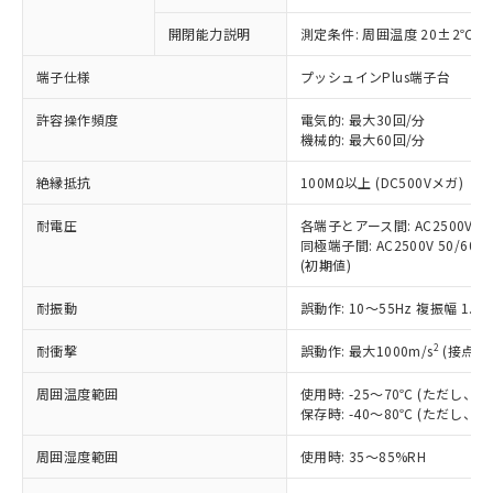
商品です。
対応予定なし：EU RoHS指令（10物質）の
開閉能力説明
測定条件: 周囲温度 20±2℃、
以下の条件をお読みいただき、同意のうえ
非含有に非対応の商品で、対応品を出す予
ご利用ください。
定はありません。
端子仕様
プッシュインPlus端子台
調査・確認中：EU RoHS指令（10物質）の
本サービスは、当社制御機器事業取扱
※1 中国RoHS○×表
非含有の対応状況を調査中または確認中の
許容操作頻度
電気的: 最大30回/分
商品の当社在庫状況および標準価格
商品です。
機械的: 最大60回/分
(税抜)を提供させていただくもので
「○」：最大均質材料含有率が中国RoHSの
非該当品：ライセンス料など無形物で、有
す。
絶縁抵抗
基準値以下であることを示します。
100MΩ以上 (DC500Vメガ)
害物質有無と関係のない商品です。
当社制御機器事業取扱商品の中には、
「×」：最大均質材料含有率が中国RoHSの
仕入先様の事情により、非含有部品として
本サービスの対象外となる商品もある
耐電圧
各端子とアース間: AC2500V 50/
基準値を超えていることを示します。
いたものが、含有品と判明した場合などや
当社は、これら貴社製品のうち、外国
ことをご了承ください。
同極端子間: AC2500V 50/60Hz
「－」：未確認です。当社販売部門へお問
むを得ず変更することがあります。
為替および外国貿易法に定める商品
(初期値)
在庫状況および標準価格照会結果は、
い合わせください。
（以下｢規制貨物等」という）を輸出
記載している更新日時点での社内デー
*EU RoHS指令（10物質）：
または国外への提供する場合は、日本
耐振動
誤動作: 10～55Hz 複振幅 1.
記
タに基づき作成されるものであり、閲
説明
鉛(Pb) 1000ppm以下、 水銀(Hg) 1000ppm以下、 カド
*中国RoHS10物質の基準値 (GB/T26572)：
国政府の輸出許可(または役務取引許
号
覧された時点での実際の在庫および標
ミウム(Cd) 100ppm以下、
Pb(鉛) :1000ppm、 Hg(水銀) : 1000ppm、 Cd(カドミウ
2
耐衝撃
誤動作: 最大1000m/s
(接点開
可)を取得するなどの必要な手続きを
六価クロム(Cr(Ⅵ)) 1000ppm以下、ポリ臭化ビフェニル
ム) : 100ppm、
準価格とは異なる場合があることをご
類(PBB) 1000ppm以下、ポリ臭化ジフェニルエーテル類
Cr(Ⅵ)(六価クロム) : 1000ppm、 PBBs(ポリ臭化ビフェ
とります。
了承ください。
(PBDE) 1000ppm以下、フタル酸ビス(2-エチルヘキシ
○
一定数以上の在庫あり
ニル類) : 1000ppm、 PBDEs(ポリ臭化ジフェニルエーテ
周囲温度範囲
使用時: -25～70℃ (ただし
当社は規制貨物を破棄する場合は、完
ル) (DEHP)(別名：DOP) 1000ppm以下、フタル酸ブチ
正式な納期状況および標準価格はお客
ル類) : 1000ppm、
保存時: -40～80℃ (ただし
ルベンジル（BBP） 1000ppm以下、フタル酸ジブチル
全に破砕するなど、違法に輸出されな
DBP(フタル酸ジブチル) : 1000ppm、 DIBP(フタル酸ジ
様のお取引先、またはお客様担当のオ
（DBP） 1000ppm以下、フタル酸ジイソブチル
イソブチル) : 1000ppm、 BBP(フタル酸ブチルベンジ
△
一定数には満たないが在庫あり
いよう必要な手段を講じます。
ムロン制御機器販売店・当社販売員に
(DIBP) 1000ppm以下
ル) : 1000ppm、
周囲湿度範囲
使用時: 35～85%RH
当社は貴社製品を、核兵器、ミサイ
但し、RoHS指令で産業用監視および制御機器に対する
DEHP(フタル酸ビス(2-エチルヘキシル)) : 1000ppm
ご相談ください。
適用除外項目は除く。
ル、化学兵器、生物兵器またはその他