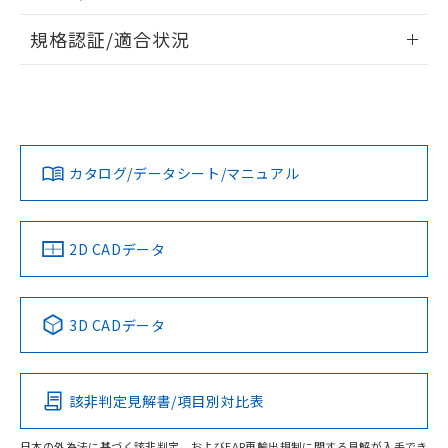
物質の対応では、対応完了までの期間は出
情報更新：2026/7/29
荷製品に未対応品が混在することから備考
規格認証/適合状況
欄に対応日を記載しておりました。
ログイン/会員登録
EU RoHS
注意事項・凡例
既に当社にて対応品への在庫切替を完了
A22NN-BPM-NWA-P002-NNについての規格認証/適合状況に
していることから、特段のことがない限
ついては、「カスタマーサポートセンタ お客様相談室」また
り、2022年1月12日より割愛しておりま
は貴社担当オムロン営業員または販売店にお問い合わせくだ
対応状況
対応予定月
※1
※2
す。
さい。
ダウンロードデータをご利用いただく前に、以下を必ずお読
みください。
カタログ/データシート/マニュアル
対応済み
ソフトウェアの使用条件
お問い合わせ
中国 RoHS
注意事項・凡例
2D CADデータ
中国 RoHS表
※1 ※2
3D CADデータ
Pb
Hg
Cd
Cr(VI)
該非判定見解書/項目別対比表
O
O
O
O
日本の外為法に基づく該非判定、およびEAR再輸出規制に関する見解が入手でき