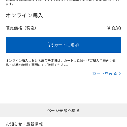
ます。
"対応済み"や非含有の記載がされた商品であっても、流通
在庫等で未対応品が混在する可能性があります。
オンライン購入
非含有品が必要な際は、弊社営業部門もしくは販売店へお
問い合わせください。
¥ 830
販売価格（税込）
この製品のRoHS/REACH対応状況ページへ
カートに追加
オンライン購入における出荷予定日は、カートに追加～「ご購入手続き：価
格・納期の確認」画面にてご確認ください。
カートをみる
ページ先頭へ戻る
お知らせ・最新情報