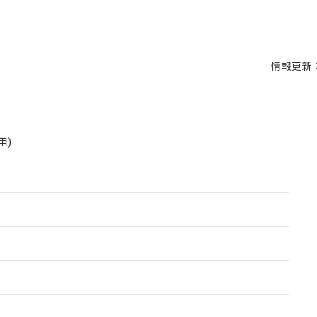
情報更新：2
用)