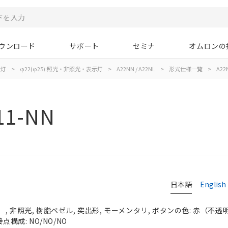
ウンロード
サポート
セミナ
オムロンの
示灯
>
φ22(φ25):照光・非照光・表示灯
>
A22NN / A22NL
>
形式仕様一覧
>
A22
11-NN
日本語
English
 非照光, 樹脂ベゼル, 突出形, モーメンタリ, ボタンの色: 赤（不透明）,
点構成: NO/NO/NO