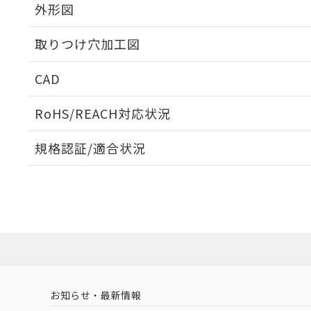
外形図
取りつけ穴加工図
CAD
ログイン/会員登録いただくと、CADデータをダウンロ
RoHS/REACH対応状況
規格認証/適合状況
EU RoHS
注意事項・凡例
A22NN-BPM-NRA-P111-NNについての規格認証/
営業員または販売店にお問い合わせください。
ダウンロードデータをご利用いただく前に、以下を必ずお読
対応状況
対応予定月
※1
※2
ソフトウェアの使用条件
対応済み
お知らせ・最新情報
中国 RoHS
注意事項・凡例