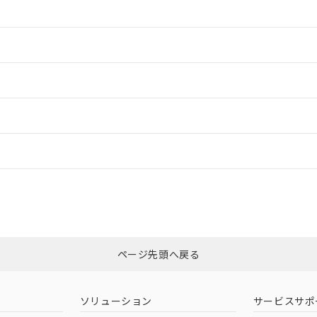
情報更新：2
情報更新：2
ードすることができます。
情報更新：
ログイン/会員登録
適合状況については、「カスタマーサポートセンタ お客様相談室」または貴
みください。
非含有証明書
※3
ページ先頭へ戻る
ダウンロードはこちら
ソリューション
サービスサポ