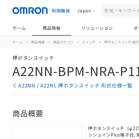
制御機器
Japan
ホーム
商品情報
ソリューション
ダ
ホーム
>
商品情報
>
商品カテゴリ
>
スイッチ
>
押ボタンスイッチ/表
押ボタンスイッチ
A22NN-BPM-NRA-P1
A22NN / A22NL 押ボタンスイッチ 形式仕様一覧
商品概要
押ボタンスイッチ（φ22）,
ッシュインPlus端子台, 接