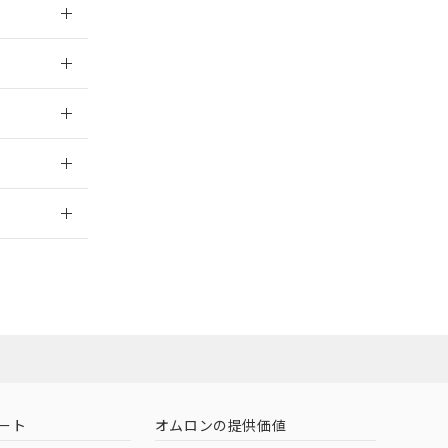
026/05/21
026/05/21
2026/7/29
社担当オムロン
お問い合わせ
ート
オムロンの提供価値