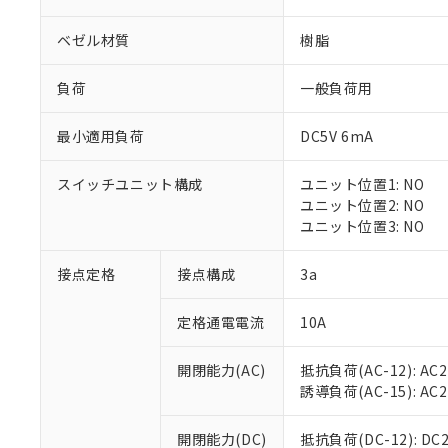
ベゼル材質
樹脂
負荷
一般負荷用
最小適用負荷
DC5V 6mA
※1 対応状況
スイッチユニット構成
ユニット位置1: NO
対応済み：EU
ユニット位置2: NO
対応予定：EU R
ユニット位置3: NO
対応予定なし：EU
調査・確認中：EU
ご利用条件
接点定格
接点構成
3a
非該当品：ライセ
※1 中国RoHS
仕入先様の事情に
定格通電電流
10A
があります。
以下の条件をお読
「○」：最大均質
「×」：最大均質
本サービスは
当社は、これ
*EU RoHS指令（10物
開閉能力(AC)
抵抗負荷(AC-12): AC24
「－」：未確認で
鉛(Pb) 1000ppm以下、
くものです。
う）を輸出ま
誘導負荷(AC-15): AC24V
記
説明
六価クロム(Cr(Ⅵ)) 1
当社制御機器
などの必要な
フタル酸ビス(2-エチルヘ
号
*中国RoHS10物質の基準値 
ル（DBP） 1000ppm
在庫状況およ
当社は規制貨
Pb(鉛) :1000ppm、 Hg
開閉能力(DC)
抵抗負荷(DC-12): DC24
但し、RoHS指令で産