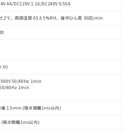
覧された時点での実際の在庫および標準価格とは異なる場合がある
1000ppm、 PBBs(ポリ臭化ビフェニル類) : 1000ppm、 PBDEs(ポリ臭化ジフェニルエーテル類
物質については閾値を超える意図的な使用がないことを確認しています。
V 4A/DC120V 1.1A/DC240V 0.55A
上の在庫あり
 1000ppm、 DIBP(フタル酸ジイソブチル) : 1000ppm、 BBP(フタル酸ブチルベンジル) :
品を、核兵器、ミサイル、化学兵器、生物兵器またはその他武器並
チルヘキシル)) : 1000ppm
況および標準価格はお客様のお取引先、またはお客様担当のオムロ
用いたしません。
0±2℃、周囲湿度 65±5%RH、操作ひん度 30回/min
ご相談ください。
は満たないが在庫あり
製品を第三者に販売する場合は、上記1、2および3の内容を当該第
機器販売店や当社販売拠点は「
販売ネットワーク
」をご確認くだ
販売先および販売に係わる関係者が違法に輸出するおそれがある場
用期限
び標準価格結果を当社の事前の承諾なく第三者に漏洩または開示し
え状況などにより、予定月が前後することがあります。
子台
(最新の在庫状況については、お客様のお取引先、またはお客様担当
（10物質）のすべてが基準値以下であることを示します。
店・当社販売員にご確認ください)
能（部品リスト作成サービス）をご利用いただくには、I-Webメン
使用状況下において有害物質が外部に漏えいし、環境に深刻な影響を
あります。
機種、また在庫状況の情報を公開していない機種
ェブサイト上で当社にご登録された部品リストについて、当社およ
書ダウンロード
す。当社販売部門へお問い合わせください。
品・サービスに関するお客様との取引・商談に必要な範囲で利用す
合意する
キャンセル
メガ)
書をダウンロードすることができます。
利用者とは、
"個人情報の共同利用に関して"
の「1.共同利用者の
0V 50/60Hz 1min
します。
10物質）の非含有証明書
0/60Hz 1min
明書（当社基準）
日時点で非含有を証明するもので、過去に遡って非含有を証明するも
令のフタル酸エステル類４物質の対応では、対応完了までの期間は出
備考欄に対応日を記載しておりました。
振幅 1.5mm (接点開離1ms以内)
品への在庫切替を完了していることから、特段のことがない限り、20
す。
2
(接点開離1ms以内)