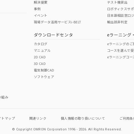
解決提案
テスト機貸出
事例
ロボティクスサ
イベント
日本語相談窓口
現場データ活用サービスi-BELT
輸出該非判定
I)
PBBs
PBDEs
DBP
ダウンロードセンタ
eラーニング
カタログ
eラーニングのご
マニュアル
コースを選んで受
O
O
O
2D CAD
eラーニングコー
3D CAD
電気制御CAD
在庫等で未対応品が混在する可能性があります。
ソフトウェア
問い合わせください。
この製品のRoHS/REACH対応
り組み
イトマップ
関連リンク
個人情報の
取り扱いについて
ご利用条
© Copyright OMRON Corporation 1996 - 2026.
All Rights Reserved.