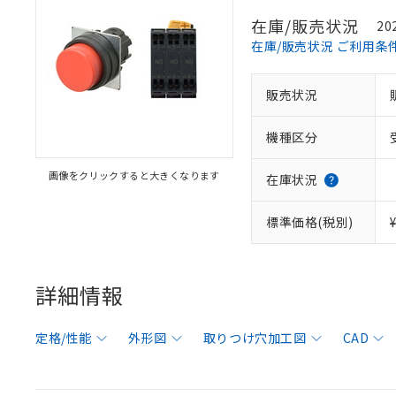
在庫/販売状況
20
在庫/販売状況 ご利用条
販売状況
機種区分
画像をクリックすると大きくなります
在庫状況
標準価格(税別)
詳細情報
定格/性能
外形図
取りつけ穴加工図
CAD