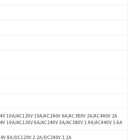
 RoHS指令（10物質）の非含有に対応した製品が提供可能な商品です
oHS指令（10物質）の非含有に対応した製品に切り替える予定のある
 RoHS指令（10物質）の非含有に非対応の商品で、対応品を出す予
 RoHS指令（10物質）の非含有の対応状況を調査中または確認中の
ンス料など無形物で、有害物質有無と関係のない商品です。
○×表
より、非含有部品としていたものが、含有品と判明した場合などやむ
みいただき、同意のうえご利用ください。
材料含有率が中国RoHSの基準値以下であることを示します。
材料含有率が中国RoHSの基準値を超えていることを示します。
、当社制御機器事業取扱商品の当社在庫状況および標準価格(税抜)
ら貴社製品のうち、外国為替および外国貿易法に定める商品（以下｢
質）：
V 10A/AC120V 10A/AC240V 6A/AC380V 2A/AC440V 2A
す。当社販売部門へお問い合わせください。
 水銀(Hg) 1000ppm以下、 カドミウム(Cd) 100ppm以下、
たは国外への提供する場合は、日本国政府の輸出許可(または役務取
 10A/AC120V 6A/AC240V 3A/AC380V 1.9A/AC440V 1.6A
000ppm以下、ポリ臭化ビフェニル類(PBB) 1000ppm以下、ポリ臭化ジフェニルエーテル類(P
事業取扱商品の中には、本サービスの対象外となる商品もあること
手続きをとります。
キシル) (DEHP)(別名：DOP) 1000ppm以下、フタル酸ブチルベンジル（BBP） 100
(GB/T26572)：
以下、フタル酸ジイソブチル (DIBP) 1000ppm以下
び標準価格照会結果は、記載している更新日時点での社内データに
物を破棄する場合は、完全に破砕するなど、違法に輸出されないよ
(水銀) : 1000ppm、 Cd(カドミウム) : 100ppm、
V 8A/DC120V 2.2A/DC240V 1.1A
業用監視および制御機器に対する適用除外項目は除く。