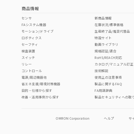
商品情報
中国 RoHS表
※1 ※2
センサ
新商品情報
FAシステム機器
在庫状況/標準価格
Pb
Hg
Cd
Cr(V
モーション/ドライブ
生産終了品/推奨代替品
ロボティクス
特設サイト
セーフティ
動画ライブラリ
検査装置
規格認証/適合
O
O
O
O
スイッチ
RoHS/REACH対応
リレー
カタログ/マニュアル訂正
コントロール
技術解説
"対応済み"や非含有の記載がされた商品であっても、流通
電源/周辺機器他
使用上の注意事項
非含有品が必要な際は、弊社営業部門もしくは販売店へお
省エネ支援/環境対策機器
製品に関するFAQ
目的・仕様から探す
FA用語辞典
改善・活用事例から探す
製品セキュリティへの取
OMRON Corporation
ヘルプ
サ