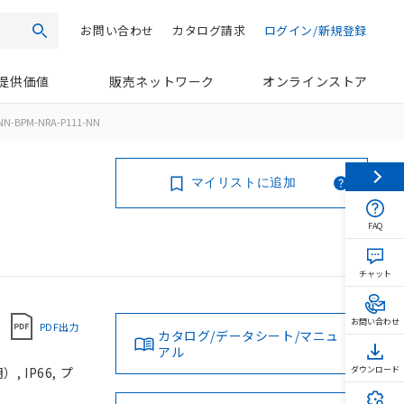
お問い合わせ
カタログ請求
ログイン/新規登録
検索
提供価値
販売ネットワーク
オンラインストア
NN-BPM-NRA-P111-NN
マイリストに追加
FAQ
チャット
お問い合わせ
PDF出力
カタログ/データシート/マニュ
アル
 IP66, プ
ダウンロード