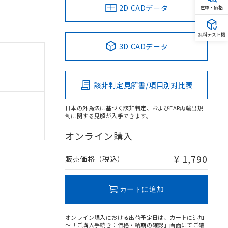
2D CADデータ
在庫・価格
無料テスト機
3D CADデータ
該非判定見解書/項目別対比表
日本の外為法に基づく該非判定、およびEAR再輸出規
制に関する見解が入手できます。
オンライン購入
¥ 1,790
販売価格（税込）
カートに追加
オンライン購入における出荷予定日は、カートに追加
～「ご購入手続き：価格・納期の確認」画面にてご確