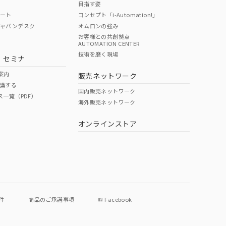
目指す姿
ポート
コンセプト「i-Automation!」
ジャパンデスク
オムロンの強み
お客様との共創拠点
AUTOMATION CENTER
DIBP
BBP
DEHP
環境保護
技術を磨く現場
・セミナ
使用期限
案内
販売ネットワーク
講する
O
O
O
e
国内販売ネットワーク
ス一覧（PDF）
海外販売ネットワーク
オンラインストア
状況ページへ
件
商品のご承諾事項
Facebook