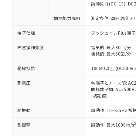
のであり、閲
ます。
Cr(Ⅵ)(六価クロム) : 
フタル酸エステル類の４
誘導負荷(DC-13): DC24
○
一定数以
DBP(フタル酸ジブチル) :
い。
当社は貴社製
DEHP(フタル酸ビス(2-エ
正式な納期状
置等に一切使
開閉能力説明
測定条件: 周囲温度 2
当社販売員に
※2 対応予定月
△
一定数に
当社は、貴社
オムロン制御
また当社は、
※2 環境保護使
在庫状況およ
部品在庫の切り替
たしません。
端子仕様
プッシュインPlus端
－
在庫なし
す。
「ｅ」：有害物質
機器販売
マイパーツ機
「10」：通常の
許容操作頻度
電気的: 最大30回/分
ている必要が
味します。
機械的: 最大60回/分
空
受注生産
お客様が当ウ
※3 非含有証明
「－」：未確認で
白
が、当社の製
絶縁抵抗
100MΩ以上 (DC500V
さい。
下記の非含有証明
※当社の共同
耐電圧
各端子とアース間: AC250
いる法人を指
EU RoHS指令（
同極端子間: AC2500V 5
51物質の非含有証
(初期値)
※本証明書は発行
また、RoHS指
混在することから
耐振動
誤動作: 10～55Hz 複
既に当社にて対応
り割愛しておりま
耐衝撃
誤動作: 最大1000m/s