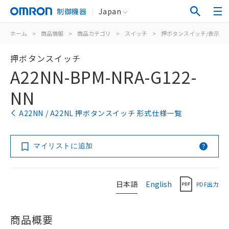
制御機器
Japan
ホーム
>
商品情報
>
商品カテゴリ
>
スイッチ
>
押ボタンスイッチ/表示灯
押ボタンスイッチ
A22NN-BPM-NRA-G122-
NN
A22NN / A22NL 押ボタンスイッチ 形式仕様一覧
マイリストに追加
日本語
English
PDF出力
商品概要