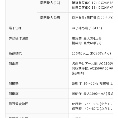
開閉能力(DC)
抵抗負荷(DC-12): DC24V 8A/DC
商品です。
誘導負荷(DC-13): DC24V 4A/DC
対応予定なし：EU RoHS指令（10物質）の
以下の条件をお読みいただき、同意のうえ
非含有に非対応の商品で、対応品を出す予
開閉能力説明
測定条件: 周囲温度 20±2℃、
ご利用ください。
定はありません。
調査・確認中：EU RoHS指令（10物質）の
端子仕様
ねじ締め端子 (M3.5)
本サービスは、当社制御機器事業取扱
※1 中国RoHS○×表
非含有の対応状況を調査中または確認中の
商品の当社在庫状況および標準価格
許容操作頻度
商品です。
電気的: 最大30回/分
(税抜)を提供させていただくもので
「○」：最大均質材料含有率が中国RoHSの
機械的: 最大60回/分
非該当品：ライセンス料など無形物で、有
す。
基準値以下であることを示します。
害物質有無と関係のない商品です。
当社制御機器事業取扱商品の中には、
絶縁抵抗
100MΩ以上 (DC500Vメガ)
「×」：最大均質材料含有率が中国RoHSの
仕入先様の事情により、非含有部品として
本サービスの対象外となる商品もある
基準値を超えていることを示します。
いたものが、含有品と判明した場合などや
当社は、これら貴社製品のうち、外国
ことをご了承ください。
耐電圧
各端子とアース間: AC2500V 50/
「－」：未確認です。当社販売部門へお問
むを得ず変更することがあります。
為替および外国貿易法に定める商品
同極端子間: AC2500V 50/60Hz
在庫状況および標準価格照会結果は、
い合わせください。
（以下｢規制貨物等」という）を輸出
(初期値)
記載している更新日時点での社内デー
*EU RoHS指令（10物質）：
または国外への提供する場合は、日本
記
タに基づき作成されるものであり、閲
説明
鉛(Pb) 1000ppm以下、 水銀(Hg) 1000ppm以下、 カド
*中国RoHS10物質の基準値 (GB/T26572)：
耐振動
誤動作: 10～55Hz 複振幅 1.
国政府の輸出許可(または役務取引許
号
覧された時点での実際の在庫および標
ミウム(Cd) 100ppm以下、
Pb(鉛) :1000ppm、 Hg(水銀) : 1000ppm、 Cd(カドミウ
可)を取得するなどの必要な手続きを
六価クロム(Cr(Ⅵ)) 1000ppm以下、ポリ臭化ビフェニル
ム) : 100ppm、
準価格とは異なる場合があることをご
類(PBB) 1000ppm以下、ポリ臭化ジフェニルエーテル類
2
耐衝撃
誤動作: 最大1000m/s
(接点開
Cr(Ⅵ)(六価クロム) : 1000ppm、 PBBs(ポリ臭化ビフェ
とります。
了承ください。
(PBDE) 1000ppm以下、フタル酸ビス(2-エチルヘキシ
○
一定数以上の在庫あり
ニル類) : 1000ppm、 PBDEs(ポリ臭化ジフェニルエーテ
当社は規制貨物を破棄する場合は、完
ル) (DEHP)(別名：DOP) 1000ppm以下、フタル酸ブチ
正式な納期状況および標準価格はお客
ル類) : 1000ppm、
周囲温度範囲
使用時: -25～70℃ (ただし
ルベンジル（BBP） 1000ppm以下、フタル酸ジブチル
全に破砕するなど、違法に輸出されな
DBP(フタル酸ジブチル) : 1000ppm、 DIBP(フタル酸ジ
様のお取引先、またはお客様担当のオ
保存時: -40～80℃ (ただし
（DBP） 1000ppm以下、フタル酸ジイソブチル
イソブチル) : 1000ppm、 BBP(フタル酸ブチルベンジ
△
一定数には満たないが在庫あり
いよう必要な手段を講じます。
ムロン制御機器販売店・当社販売員に
(DIBP) 1000ppm以下
ル) : 1000ppm、
当社は貴社製品を、核兵器、ミサイ
但し、RoHS指令で産業用監視および制御機器に対する
DEHP(フタル酸ビス(2-エチルヘキシル)) : 1000ppm