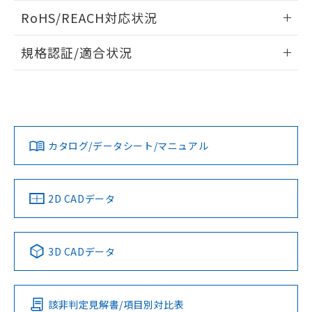
また、RoHS指令のフタル酸エステル類４
ログイン/会員登録いただくと、CADデータをダウンロー
RoHS/REACH対応状況
物質の対応では、対応完了までの期間は出
ドすることができます。
荷製品に未対応品が混在することから備考
情報更新：2026/7/29
欄に対応日を記載しておりました。
規格認証/適合状況
既に当社にて対応品への在庫切替を完了
ログイン/会員登録
EU RoHS
注意事項・凡例
していることから、特段のことがない限
UL認証
CSA認証
CEマーキング
り、2022年1月12日より割愛しておりま
す。
Yes
Yes
Yes
対応状況
対応予定月
※1
※2
ダウンロードデータをご利用いただく前に、以下を必ずお読
みください。
カタログ/データシート/マニュアル
対応済み
ソフトウェアの使用条件
LR型式承認
DNV型式承認
BV型式承認
KR型式承
（イギリス
（ノルウェー
（フランス
（韓国
船舶規格）
船舶規格）
船舶規格）
船舶規格
中国 RoHS
注意事項・凡例
2D CADデータ
No
No
No
No
中国 RoHS表
※1 ※2
3D CADデータ
この製品の規格認証/適合状況ページへ
Pb
Hg
Cd
Cr(VI)
その他の認証はこちらのページからご検索ください
該非判定見解書/項目別対比表
O
O
O
O