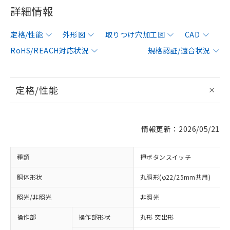
詳細情報
定格/性能
外形図
取りつけ穴加工図
CAD
RoHS/REACH対応状況
規格認証/適合状況
定格/性能
情報更新：2026/05/21
種類
押ボタンスイッチ
胴体形状
丸胴形(φ22/25mm共用)
照光/非照光
非照光
操作部
操作部形状
丸形 突出形