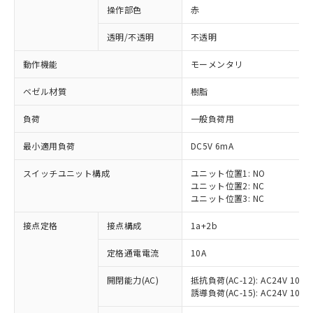
操作部色
赤
透明/不透明
不透明
動作機能
モーメンタリ
ベゼル材質
樹脂
負荷
一般負荷用
最小適用負荷
DC5V 6mA
スイッチユニット構成
ユニット位置1: NO
ユニット位置2: NC
ユニット位置3: NC
※1 対応状況
接点定格
接点構成
1a+2b
対応済み：EU RoHS指令（10物質）の
定格通電電流
10A
非含有に対応した製品が提供可能な商品で
開閉能力(AC)
抵抗負荷(AC-12): AC24V 10A/A
す。
誘導負荷(AC-15): AC24V 10A/AC
対応予定：EU RoHS指令（10物質）の非含
ご利用条件
有に対応した製品に切り替える予定のある