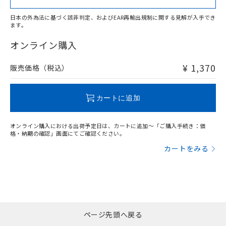
日本の外為法に基づく該非判定、およびEAR再輸出規制に関する見解が入手でき
ます。
"対応済み"や非含有の記載がされた商品であっても、流通
在庫等で未対応品が混在する可能性があります。
オンライン購入
非含有品が必要な際は、弊社営業部門もしくは販売店へお
問い合わせください。
¥ 1,370
販売価格（税込）
この製品のRoHS/REACH対応状況ページへ
カートに追加
オンライン購入における出荷予定日は、カートに追加～「ご購入手続き：価
格・納期の確認」画面にてご確認ください。
カートをみる
ページ先頭へ戻る