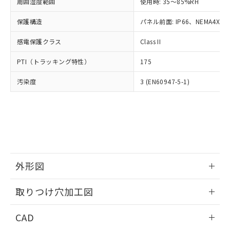
ご相談ください。
周囲湿度範囲
使用時: 35～85%RH
適用除外項目は除く。
ル、化学兵器、生物兵器またはその他
－
在庫なし(最新の在庫状況につ
オムロン制御機器販売店や当社販売拠
フタル酸エステル類の４物質については閾値を超える意
武器並びにこれらの製造装置等に一切
いては、お客様のお取引先、ま
図的な使用がないことを確認しています。
保護構造
パネル前面: IP66、NEMA4X, N
点は「
販売ネットワーク
」をご確認
※2 環境保護使用期限
使用いたしません。
たはお客様担当のオムロン制御
ください。
当社は、貴社製品を第三者に販売する
感電保護クラス
Class II
機器販売店・当社販売員にご確
在庫状況および標準価格結果を当社の
※2 対応予定月
「ｅ」：有害物質（10物質）のすべてが基
場合は、上記1、2および3の内容を当
認ください)
事前の承諾なく第三者に漏洩または開
準値以下であることを示します。
PTI（トラッキング特性）
175
該第三者に通知します。また当社は、
示しないようお願いします。
部品在庫の切り替え状況などにより、予定
「10」：通常の使用状況下において有害物
販売先および販売に係わる関係者が違
マイパーツ機能（部品リスト作成サー
空
受注生産機種、また在庫状況の
汚染度
3 (EN60947-5-1)
月が前後することがあります。
質が外部に漏えいし、環境に深刻な影響を
法に輸出するおそれがある場合は、取
ビス）をご利用いただくには、I-Web
白
情報を公開していない機種
及ぼさない年数を意味します。
り引きをいたしません。
メンバーズにご登録されている必要が
「－」：未確認です。当社販売部門へお問
あります。
い合わせください。
お客様が当ウェブサイト上で当社にご
※3 非含有証明書ダウンロード
登録された部品リストについて、当社
および当社の共同利用者が、当社の製
下記の非含有証明書をダウンロードするこ
品・サービスに関するお客様との取
とができます。
合意する
キャンセル
引・商談に必要な範囲で利用すること
外形図
をご了承ください。
EU RoHS指令（10物質）の非含有証明書
※当社の共同利用者とは、
情報更新：2026/05/21
"個人情報
取りつけ穴加工図
51物質の非含有証明書（当社基準）
の共同利用に関して"
の「1.共同利
※本証明書は発行日時点で非含有を証明す
用者の範囲」に記載されている法人を
情報更新：2026/05/21
るもので、過去に遡って非含有を証明する
CAD
指します。
ものではありません。