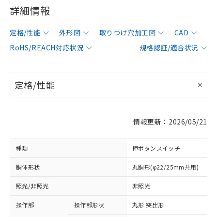
詳細情報
定格/性能
外形図
取りつけ穴加工図
CAD
RoHS/REACH対応状況
規格認証/適合状況
定格/性能
情報更新：2026/05/21
種類
押ボタンスイッチ
胴体形状
丸胴形(φ22/25mm共用)
照光/非照光
非照光
操作部
操作部形状
丸形 突出形