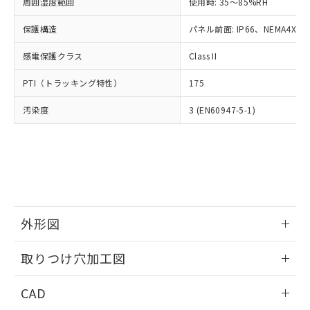
ご相談ください。
周囲湿度範囲
使用時: 35～85%RH
適用除外項目は除く。
ル、化学兵器、生物兵器またはその他
－
在庫なし(最新の在庫状況につ
オムロン制御機器販売店や当社販売拠
フタル酸エステル類の４物質については閾値を超える意
武器並びにこれらの製造装置等に一切
いては、お客様のお取引先、ま
図的な使用がないことを確認しています。
保護構造
パネル前面: IP66、NEMA4X, N
点は「
販売ネットワーク
」をご確認
※2 環境保護使用期限
使用いたしません。
たはお客様担当のオムロン制御
ください。
当社は、貴社製品を第三者に販売する
感電保護クラス
Class II
機器販売店・当社販売員にご確
在庫状況および標準価格結果を当社の
※2 対応予定月
「ｅ」：有害物質（10物質）のすべてが基
場合は、上記1、2および3の内容を当
認ください)
事前の承諾なく第三者に漏洩または開
準値以下であることを示します。
PTI（トラッキング特性）
175
該第三者に通知します。また当社は、
示しないようお願いします。
部品在庫の切り替え状況などにより、予定
「10」：通常の使用状況下において有害物
販売先および販売に係わる関係者が違
マイパーツ機能（部品リスト作成サー
空
受注生産機種、また在庫状況の
汚染度
3 (EN60947-5-1)
月が前後することがあります。
質が外部に漏えいし、環境に深刻な影響を
法に輸出するおそれがある場合は、取
ビス）をご利用いただくには、I-Web
白
情報を公開していない機種
及ぼさない年数を意味します。
り引きをいたしません。
メンバーズにご登録されている必要が
「－」：未確認です。当社販売部門へお問
あります。
い合わせください。
お客様が当ウェブサイト上で当社にご
※3 非含有証明書ダウンロード
登録された部品リストについて、当社
および当社の共同利用者が、当社の製
下記の非含有証明書をダウンロードするこ
品・サービスに関するお客様との取
とができます。
合意する
キャンセル
引・商談に必要な範囲で利用すること
外形図
をご了承ください。
EU RoHS指令（10物質）の非含有証明書
※当社の共同利用者とは、
情報更新：2026/05/21
"個人情報
取りつけ穴加工図
51物質の非含有証明書（当社基準）
の共同利用に関して"
の「1.共同利
※本証明書は発行日時点で非含有を証明す
用者の範囲」に記載されている法人を
情報更新：2026/05/21
るもので、過去に遡って非含有を証明する
CAD
指します。
ものではありません。