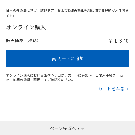
日本の外為法に基づく該非判定、およびEAR再輸出規制に関する見解が入手でき
ます。
"対応済み"や非含有の記載がされた商品であっても、流通
在庫等で未対応品が混在する可能性があります。
オンライン購入
非含有品が必要な際は、弊社営業部門もしくは販売店へお
問い合わせください。
¥ 1,370
販売価格（税込）
この製品のRoHS/REACH対応状況ページへ
カートに追加
オンライン購入における出荷予定日は、カートに追加～「ご購入手続き：価
格・納期の確認」画面にてご確認ください。
カートをみる
ページ先頭へ戻る