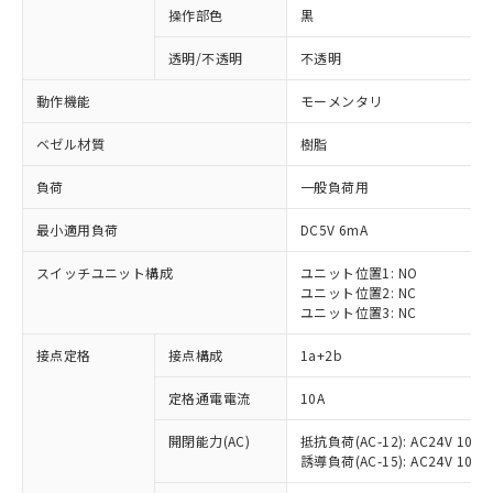
操作部色
黒
透明/不透明
不透明
動作機能
モーメンタリ
ベゼル材質
樹脂
負荷
一般負荷用
最小適用負荷
DC5V 6mA
スイッチユニット構成
ユニット位置1: NO
ユニット位置2: NC
ユニット位置3: NC
※1 対応状況
接点定格
接点構成
1a+2b
対応済み：EU RoHS指令（10物質）の
定格通電電流
10A
非含有に対応した製品が提供可能な商品で
開閉能力(AC)
抵抗負荷(AC-12): AC24V 10A/A
す。
誘導負荷(AC-15): AC24V 10A/AC
対応予定：EU RoHS指令（10物質）の非含
ご利用条件
有に対応した製品に切り替える予定のある