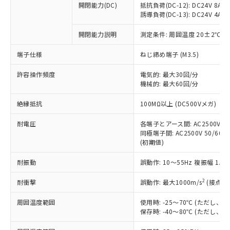
開閉能力(DC)
抵抗負荷(DC-12): DC24V 8A/DC
商品です。
誘導負荷(DC-13): DC24V 4A/DC
対応予定なし：EU RoHS指令（10物質）の
以下の条件をお読みいただき、同意のうえ
非含有に非対応の商品で、対応品を出す予
開閉能力説明
測定条件: 周囲温度 20±2℃、
ご利用ください。
定はありません。
調査・確認中：EU RoHS指令（10物質）の
端子仕様
ねじ締め端子 (M3.5)
本サービスは、当社制御機器事業取扱
※1 中国RoHS○×表
非含有の対応状況を調査中または確認中の
商品の当社在庫状況および標準価格
許容操作頻度
商品です。
電気的: 最大30回/分
(税抜)を提供させていただくもので
「○」：最大均質材料含有率が中国RoHSの
機械的: 最大60回/分
非該当品：ライセンス料など無形物で、有
す。
基準値以下であることを示します。
害物質有無と関係のない商品です。
当社制御機器事業取扱商品の中には、
絶縁抵抗
100MΩ以上 (DC500Vメガ)
「×」：最大均質材料含有率が中国RoHSの
仕入先様の事情により、非含有部品として
本サービスの対象外となる商品もある
基準値を超えていることを示します。
いたものが、含有品と判明した場合などや
当社は、これら貴社製品のうち、外国
ことをご了承ください。
耐電圧
各端子とアース間: AC2500V 50/
「－」：未確認です。当社販売部門へお問
むを得ず変更することがあります。
為替および外国貿易法に定める商品
同極端子間: AC2500V 50/60Hz
在庫状況および標準価格照会結果は、
い合わせください。
（以下｢規制貨物等」という）を輸出
(初期値)
記載している更新日時点での社内デー
*EU RoHS指令（10物質）：
または国外への提供する場合は、日本
記
タに基づき作成されるものであり、閲
説明
鉛(Pb) 1000ppm以下、 水銀(Hg) 1000ppm以下、 カド
*中国RoHS10物質の基準値 (GB/T26572)：
耐振動
誤動作: 10～55Hz 複振幅 1.
国政府の輸出許可(または役務取引許
号
覧された時点での実際の在庫および標
ミウム(Cd) 100ppm以下、
Pb(鉛) :1000ppm、 Hg(水銀) : 1000ppm、 Cd(カドミウ
可)を取得するなどの必要な手続きを
六価クロム(Cr(Ⅵ)) 1000ppm以下、ポリ臭化ビフェニル
ム) : 100ppm、
準価格とは異なる場合があることをご
類(PBB) 1000ppm以下、ポリ臭化ジフェニルエーテル類
2
耐衝撃
誤動作: 最大1000m/s
(接点開
Cr(Ⅵ)(六価クロム) : 1000ppm、 PBBs(ポリ臭化ビフェ
とります。
了承ください。
(PBDE) 1000ppm以下、フタル酸ビス(2-エチルヘキシ
○
一定数以上の在庫あり
ニル類) : 1000ppm、 PBDEs(ポリ臭化ジフェニルエーテ
当社は規制貨物を破棄する場合は、完
ル) (DEHP)(別名：DOP) 1000ppm以下、フタル酸ブチ
正式な納期状況および標準価格はお客
ル類) : 1000ppm、
周囲温度範囲
使用時: -25～70℃ (ただし
ルベンジル（BBP） 1000ppm以下、フタル酸ジブチル
全に破砕するなど、違法に輸出されな
DBP(フタル酸ジブチル) : 1000ppm、 DIBP(フタル酸ジ
様のお取引先、またはお客様担当のオ
保存時: -40～80℃ (ただし
（DBP） 1000ppm以下、フタル酸ジイソブチル
イソブチル) : 1000ppm、 BBP(フタル酸ブチルベンジ
△
一定数には満たないが在庫あり
いよう必要な手段を講じます。
ムロン制御機器販売店・当社販売員に
(DIBP) 1000ppm以下
ル) : 1000ppm、
当社は貴社製品を、核兵器、ミサイ
但し、RoHS指令で産業用監視および制御機器に対する
DEHP(フタル酸ビス(2-エチルヘキシル)) : 1000ppm