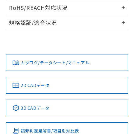
また、RoHS指令のフタル酸エステル類４
ログイン/会員登録いただくと、CADデータをダウンロー
RoHS/REACH対応状況
物質の対応では、対応完了までの期間は出
ドすることができます。
荷製品に未対応品が混在することから備考
情報更新：2026/7/29
欄に対応日を記載しておりました。
規格認証/適合状況
既に当社にて対応品への在庫切替を完了
ログイン/会員登録
EU RoHS
注意事項・凡例
していることから、特段のことがない限
UL認証
CSA認証
CEマーキング
り、2022年1月12日より割愛しておりま
す。
Yes
Yes
Yes
対応状況
対応予定月
※1
※2
ダウンロードデータをご利用いただく前に、以下を必ずお読
みください。
カタログ/データシート/マニュアル
対応済み
ソフトウェアの使用条件
LR型式承認
DNV型式承認
BV型式承認
KR型式承
（イギリス
（ノルウェー
（フランス
（韓国
船舶規格）
船舶規格）
船舶規格）
船舶規格
中国 RoHS
注意事項・凡例
2D CADデータ
No
No
No
No
中国 RoHS表
※1 ※2
3D CADデータ
この製品の規格認証/適合状況ページへ
Pb
Hg
Cd
Cr(VI)
その他の認証はこちらのページからご検索ください
該非判定見解書/項目別対比表
O
O
O
O