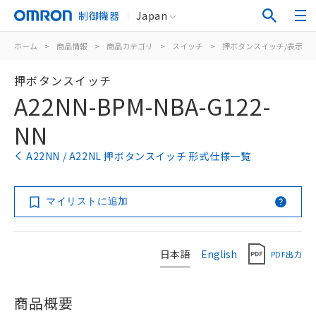
制御機器
Japan
ホーム
>
商品情報
>
商品カテゴリ
>
スイッチ
>
押ボタンスイッチ/表示灯
押ボタンスイッチ
A22NN-BPM-NBA-G122-
NN
A22NN / A22NL 押ボタンスイッチ 形式仕様一覧
マイリストに追加
日本語
English
PDF出力
商品概要