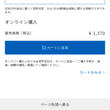
日本の外為法に基づく該非判定、およびEAR再輸出規制に関する見解が入手でき
ます。
"対応済み"や非含有の記載がされた商品であっても、流通
在庫等で未対応品が混在する可能性があります。
オンライン購入
非含有品が必要な際は、弊社営業部門もしくは販売店へお
問い合わせください。
¥ 1,370
販売価格（税込）
この製品のRoHS/REACH対応状況ページへ
カートに追加
オンライン購入における出荷予定日は、カートに追加～「ご購入手続き：価
格・納期の確認」画面にてご確認ください。
カートをみる
ページ先頭へ戻る