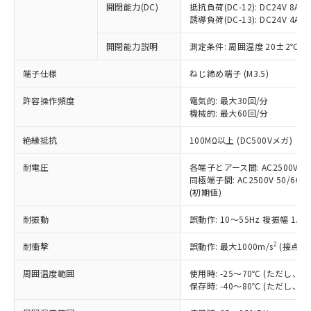
開閉能力(DC)
抵抗負荷(DC-12): DC24V 8A/DC
商品です。
誘導負荷(DC-13): DC24V 4A/DC
対応予定なし：EU RoHS指令（10物質）の
以下の条件をお読みいただき、同意のうえ
非含有に非対応の商品で、対応品を出す予
開閉能力説明
測定条件: 周囲温度 20±2℃、
ご利用ください。
定はありません。
調査・確認中：EU RoHS指令（10物質）の
端子仕様
ねじ締め端子 (M3.5)
本サービスは、当社制御機器事業取扱
※1 中国RoHS○×表
非含有の対応状況を調査中または確認中の
商品の当社在庫状況および標準価格
許容操作頻度
商品です。
電気的: 最大30回/分
(税抜)を提供させていただくもので
「○」：最大均質材料含有率が中国RoHSの
機械的: 最大60回/分
非該当品：ライセンス料など無形物で、有
す。
基準値以下であることを示します。
害物質有無と関係のない商品です。
当社制御機器事業取扱商品の中には、
絶縁抵抗
100MΩ以上 (DC500Vメガ)
「×」：最大均質材料含有率が中国RoHSの
仕入先様の事情により、非含有部品として
本サービスの対象外となる商品もある
基準値を超えていることを示します。
いたものが、含有品と判明した場合などや
当社は、これら貴社製品のうち、外国
ことをご了承ください。
耐電圧
各端子とアース間: AC2500V 50/
「－」：未確認です。当社販売部門へお問
むを得ず変更することがあります。
為替および外国貿易法に定める商品
同極端子間: AC2500V 50/60Hz
在庫状況および標準価格照会結果は、
い合わせください。
（以下｢規制貨物等」という）を輸出
(初期値)
記載している更新日時点での社内デー
*EU RoHS指令（10物質）：
または国外への提供する場合は、日本
記
タに基づき作成されるものであり、閲
説明
鉛(Pb) 1000ppm以下、 水銀(Hg) 1000ppm以下、 カド
*中国RoHS10物質の基準値 (GB/T26572)：
耐振動
誤動作: 10～55Hz 複振幅 1.
国政府の輸出許可(または役務取引許
号
覧された時点での実際の在庫および標
ミウム(Cd) 100ppm以下、
Pb(鉛) :1000ppm、 Hg(水銀) : 1000ppm、 Cd(カドミウ
可)を取得するなどの必要な手続きを
六価クロム(Cr(Ⅵ)) 1000ppm以下、ポリ臭化ビフェニル
ム) : 100ppm、
準価格とは異なる場合があることをご
類(PBB) 1000ppm以下、ポリ臭化ジフェニルエーテル類
2
耐衝撃
誤動作: 最大1000m/s
(接点開
Cr(Ⅵ)(六価クロム) : 1000ppm、 PBBs(ポリ臭化ビフェ
とります。
了承ください。
(PBDE) 1000ppm以下、フタル酸ビス(2-エチルヘキシ
○
一定数以上の在庫あり
ニル類) : 1000ppm、 PBDEs(ポリ臭化ジフェニルエーテ
当社は規制貨物を破棄する場合は、完
ル) (DEHP)(別名：DOP) 1000ppm以下、フタル酸ブチ
正式な納期状況および標準価格はお客
ル類) : 1000ppm、
周囲温度範囲
使用時: -25～70℃ (ただし
ルベンジル（BBP） 1000ppm以下、フタル酸ジブチル
全に破砕するなど、違法に輸出されな
DBP(フタル酸ジブチル) : 1000ppm、 DIBP(フタル酸ジ
様のお取引先、またはお客様担当のオ
保存時: -40～80℃ (ただし
（DBP） 1000ppm以下、フタル酸ジイソブチル
イソブチル) : 1000ppm、 BBP(フタル酸ブチルベンジ
△
一定数には満たないが在庫あり
いよう必要な手段を講じます。
ムロン制御機器販売店・当社販売員に
(DIBP) 1000ppm以下
ル) : 1000ppm、
当社は貴社製品を、核兵器、ミサイ
但し、RoHS指令で産業用監視および制御機器に対する
DEHP(フタル酸ビス(2-エチルヘキシル)) : 1000ppm