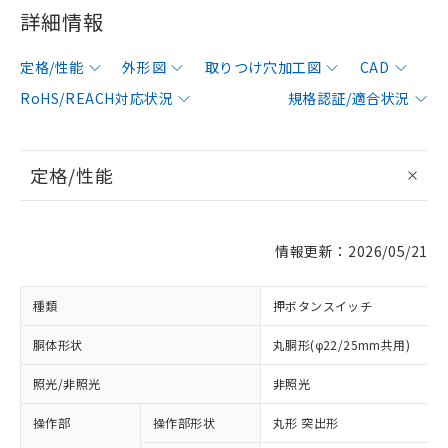
詳細情報
定格/性能
外形図
取りつけ穴加工図
CAD
RoHS/REACH対応状況
規格認証/適合状況
定格/性能
情報更新：2026/05/21
種類
押ボタンスイッチ
胴体形状
丸胴形(φ22/25mm共用)
照光/非照光
非照光
操作部
操作部形状
丸形 突出形