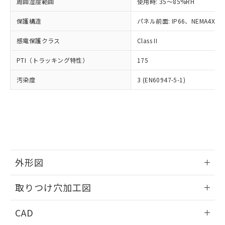
ご相談ください。
周囲湿度範囲
使用時: 35～85%RH
適用除外項目は除く。
ル、化学兵器、生物兵器またはその他
－
在庫なし(最新の在庫状況につ
オムロン制御機器販売店や当社販売拠
フタル酸エステル類の４物質については閾値を超える意
武器並びにこれらの製造装置等に一切
いては、お客様のお取引先、ま
図的な使用がないことを確認しています。
保護構造
パネル前面: IP66、NEMA4X, N
点は「
販売ネットワーク
」をご確認
※2 環境保護使用期限
使用いたしません。
たはお客様担当のオムロン制御
ください。
当社は、貴社製品を第三者に販売する
感電保護クラス
Class II
機器販売店・当社販売員にご確
在庫状況および標準価格結果を当社の
※2 対応予定月
「ｅ」：有害物質（10物質）のすべてが基
場合は、上記1、2および3の内容を当
認ください)
事前の承諾なく第三者に漏洩または開
準値以下であることを示します。
PTI（トラッキング特性）
175
該第三者に通知します。また当社は、
示しないようお願いします。
部品在庫の切り替え状況などにより、予定
「10」：通常の使用状況下において有害物
販売先および販売に係わる関係者が違
マイパーツ機能（部品リスト作成サー
空
受注生産機種、また在庫状況の
汚染度
3 (EN60947-5-1)
月が前後することがあります。
質が外部に漏えいし、環境に深刻な影響を
法に輸出するおそれがある場合は、取
ビス）をご利用いただくには、I-Web
白
情報を公開していない機種
及ぼさない年数を意味します。
り引きをいたしません。
メンバーズにご登録されている必要が
「－」：未確認です。当社販売部門へお問
あります。
い合わせください。
お客様が当ウェブサイト上で当社にご
※3 非含有証明書ダウンロード
登録された部品リストについて、当社
および当社の共同利用者が、当社の製
下記の非含有証明書をダウンロードするこ
品・サービスに関するお客様との取
とができます。
合意する
キャンセル
引・商談に必要な範囲で利用すること
外形図
をご了承ください。
EU RoHS指令（10物質）の非含有証明書
※当社の共同利用者とは、
情報更新：2026/05/21
"個人情報
取りつけ穴加工図
51物質の非含有証明書（当社基準）
の共同利用に関して"
の「1.共同利
※本証明書は発行日時点で非含有を証明す
用者の範囲」に記載されている法人を
情報更新：2026/05/21
るもので、過去に遡って非含有を証明する
CAD
指します。
ものではありません。