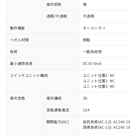
操作部色
青
透明/不透明
不透明
動作機能
モーメンタリ
ベゼル材質
樹脂
負荷
一般負荷用
最小適用負荷
DC5V 6mA
スイッチユニット構成
ユニット位置1: NC
ユニット位置2: NC
ユニット位置3: NC
※1 対応状況
接点定格
接点構成
3b
対応済み：EU RoHS指令（10物質）の
定格通電電流
10A
非含有に対応した製品が提供可能な商品で
開閉能力(AC)
抵抗負荷(AC-12): AC24V 10A/A
す。
誘導負荷(AC-15): AC24V 10A/AC
対応予定：EU RoHS指令（10物質）の非含
ご利用条件
有に対応した製品に切り替える予定のある