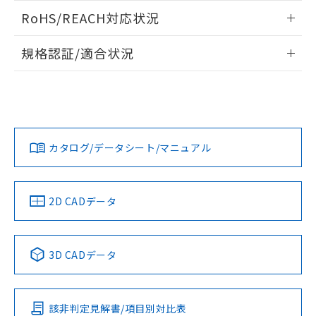
また、RoHS指令のフタル酸エステル類４
ログイン/会員登録いただくと、CADデータをダウンロー
RoHS/REACH対応状況
物質の対応では、対応完了までの期間は出
ドすることができます。
荷製品に未対応品が混在することから備考
情報更新：2026/7/29
欄に対応日を記載しておりました。
規格認証/適合状況
既に当社にて対応品への在庫切替を完了
ログイン/会員登録
EU RoHS
注意事項・凡例
していることから、特段のことがない限
UL認証
CSA認証
CEマーキング
り、2022年1月12日より割愛しておりま
す。
Yes
Yes
Yes
対応状況
対応予定月
※1
※2
ダウンロードデータをご利用いただく前に、以下を必ずお読
みください。
カタログ/データシート/マニュアル
対応済み
ソフトウェアの使用条件
LR型式承認
DNV型式承認
BV型式承認
KR型式承
（イギリス
（ノルウェー
（フランス
（韓国
船舶規格）
船舶規格）
船舶規格）
船舶規格
中国 RoHS
注意事項・凡例
2D CADデータ
No
No
No
No
中国 RoHS表
※1 ※2
3D CADデータ
この製品の規格認証/適合状況ページへ
Pb
Hg
Cd
Cr(VI)
その他の認証はこちらのページからご検索ください
該非判定見解書/項目別対比表
O
O
O
O