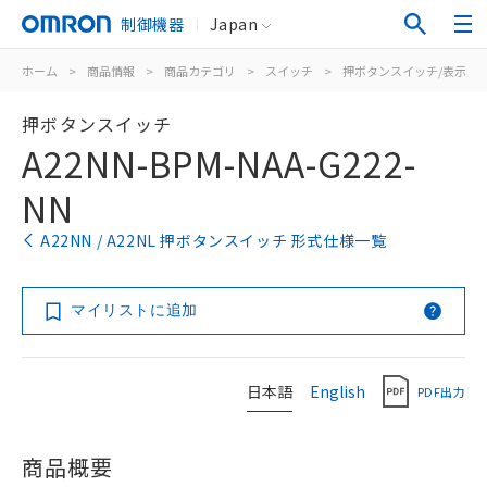
制御機器
Japan
ホーム
>
商品情報
>
商品カテゴリ
>
スイッチ
>
押ボタンスイッチ/表示灯
押ボタンスイッチ
A22NN-BPM-NAA-G222-
NN
A22NN / A22NL 押ボタンスイッチ 形式仕様一覧
マイリストに追加
日本語
English
PDF出力
商品概要