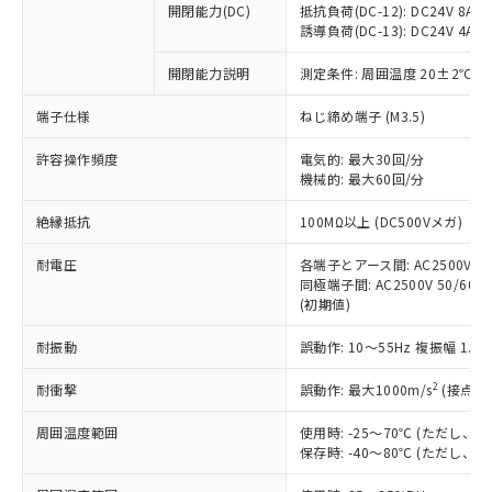
開閉能力(DC)
抵抗負荷(DC-12): DC24V 8A/DC
商品です。
誘導負荷(DC-13): DC24V 4A/DC
対応予定なし：EU RoHS指令（10物質）の
以下の条件をお読みいただき、同意のうえ
非含有に非対応の商品で、対応品を出す予
開閉能力説明
測定条件: 周囲温度 20±2℃、
ご利用ください。
定はありません。
調査・確認中：EU RoHS指令（10物質）の
端子仕様
ねじ締め端子 (M3.5)
本サービスは、当社制御機器事業取扱
※1 中国RoHS○×表
非含有の対応状況を調査中または確認中の
商品の当社在庫状況および標準価格
許容操作頻度
商品です。
電気的: 最大30回/分
(税抜)を提供させていただくもので
「○」：最大均質材料含有率が中国RoHSの
機械的: 最大60回/分
非該当品：ライセンス料など無形物で、有
す。
基準値以下であることを示します。
害物質有無と関係のない商品です。
当社制御機器事業取扱商品の中には、
絶縁抵抗
100MΩ以上 (DC500Vメガ)
「×」：最大均質材料含有率が中国RoHSの
仕入先様の事情により、非含有部品として
本サービスの対象外となる商品もある
基準値を超えていることを示します。
いたものが、含有品と判明した場合などや
当社は、これら貴社製品のうち、外国
ことをご了承ください。
耐電圧
各端子とアース間: AC2500V 50/
「－」：未確認です。当社販売部門へお問
むを得ず変更することがあります。
為替および外国貿易法に定める商品
同極端子間: AC2500V 50/60Hz
在庫状況および標準価格照会結果は、
い合わせください。
（以下｢規制貨物等」という）を輸出
(初期値)
記載している更新日時点での社内デー
*EU RoHS指令（10物質）：
または国外への提供する場合は、日本
記
タに基づき作成されるものであり、閲
説明
鉛(Pb) 1000ppm以下、 水銀(Hg) 1000ppm以下、 カド
*中国RoHS10物質の基準値 (GB/T26572)：
耐振動
誤動作: 10～55Hz 複振幅 1.
国政府の輸出許可(または役務取引許
号
覧された時点での実際の在庫および標
ミウム(Cd) 100ppm以下、
Pb(鉛) :1000ppm、 Hg(水銀) : 1000ppm、 Cd(カドミウ
可)を取得するなどの必要な手続きを
六価クロム(Cr(Ⅵ)) 1000ppm以下、ポリ臭化ビフェニル
ム) : 100ppm、
準価格とは異なる場合があることをご
類(PBB) 1000ppm以下、ポリ臭化ジフェニルエーテル類
2
耐衝撃
誤動作: 最大1000m/s
(接点開
Cr(Ⅵ)(六価クロム) : 1000ppm、 PBBs(ポリ臭化ビフェ
とります。
了承ください。
(PBDE) 1000ppm以下、フタル酸ビス(2-エチルヘキシ
○
一定数以上の在庫あり
ニル類) : 1000ppm、 PBDEs(ポリ臭化ジフェニルエーテ
当社は規制貨物を破棄する場合は、完
ル) (DEHP)(別名：DOP) 1000ppm以下、フタル酸ブチ
正式な納期状況および標準価格はお客
ル類) : 1000ppm、
周囲温度範囲
使用時: -25～70℃ (ただし
ルベンジル（BBP） 1000ppm以下、フタル酸ジブチル
全に破砕するなど、違法に輸出されな
DBP(フタル酸ジブチル) : 1000ppm、 DIBP(フタル酸ジ
様のお取引先、またはお客様担当のオ
保存時: -40～80℃ (ただし
（DBP） 1000ppm以下、フタル酸ジイソブチル
イソブチル) : 1000ppm、 BBP(フタル酸ブチルベンジ
△
一定数には満たないが在庫あり
いよう必要な手段を講じます。
ムロン制御機器販売店・当社販売員に
(DIBP) 1000ppm以下
ル) : 1000ppm、
当社は貴社製品を、核兵器、ミサイ
但し、RoHS指令で産業用監視および制御機器に対する
DEHP(フタル酸ビス(2-エチルヘキシル)) : 1000ppm