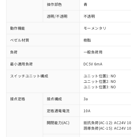
操作部色
青
透明/不透明
不透明
動作機能
モーメンタリ
ベゼル材質
樹脂
負荷
一般負荷用
最小適用負荷
DC5V 6mA
スイッチユニット構成
ユニット位置1: NO
ユニット位置2: NO
ユニット位置3: NO
※1 対応状況
接点定格
接点構成
3a
対応済み：EU RoHS指令（10物質）の
定格通電電流
10A
非含有に対応した製品が提供可能な商品で
開閉能力(AC)
抵抗負荷(AC-12): AC24V 10A/A
す。
誘導負荷(AC-15): AC24V 10A/AC
対応予定：EU RoHS指令（10物質）の非含
ご利用条件
有に対応した製品に切り替える予定のある