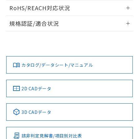
また、RoHS指令のフタル酸エステル類４
ログイン/会員登録いただくと、CADデータをダウンロー
RoHS/REACH対応状況
物質の対応では、対応完了までの期間は出
ドすることができます。
荷製品に未対応品が混在することから備考
情報更新：2026/7/29
欄に対応日を記載しておりました。
規格認証/適合状況
既に当社にて対応品への在庫切替を完了
ログイン/会員登録
EU RoHS
注意事項・凡例
していることから、特段のことがない限
UL認証
CSA認証
CEマーキング
り、2022年1月12日より割愛しておりま
す。
Yes
Yes
Yes
対応状況
対応予定月
※1
※2
ダウンロードデータをご利用いただく前に、以下を必ずお読
みください。
カタログ/データシート/マニュアル
対応済み
ソフトウェアの使用条件
LR型式承認
DNV型式承認
BV型式承認
KR型式承
（イギリス
（ノルウェー
（フランス
（韓国
船舶規格）
船舶規格）
船舶規格）
船舶規格
中国 RoHS
注意事項・凡例
2D CADデータ
No
No
No
No
中国 RoHS表
※1 ※2
3D CADデータ
この製品の規格認証/適合状況ページへ
Pb
Hg
Cd
Cr(VI)
その他の認証はこちらのページからご検索ください
該非判定見解書/項目別対比表
O
O
O
O