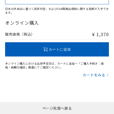
日本の外為法に基づく該非判定、およびEAR再輸出規制に関する見解が入手でき
ます。
"対応済み"や非含有の記載がされた商品であっても、流通
在庫等で未対応品が混在する可能性があります。
オンライン購入
非含有品が必要な際は、弊社営業部門もしくは販売店へお
問い合わせください。
¥ 1,370
販売価格（税込）
この製品のRoHS/REACH対応状況ページへ
カートに追加
オンライン購入における出荷予定日は、カートに追加～「ご購入手続き：価
格・納期の確認」画面にてご確認ください。
カートをみる
ページ先頭へ戻る