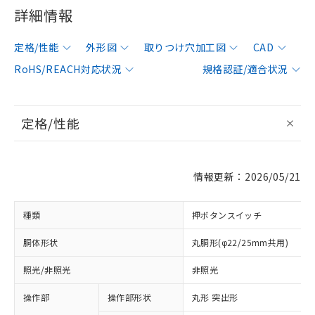
詳細情報
定格/性能
外形図
取りつけ穴加工図
CAD
RoHS/REACH対応状況
規格認証/適合状況
定格/性能
情報更新：2026/05/21
種類
押ボタンスイッチ
胴体形状
丸胴形(φ22/25mm共用)
照光/非照光
非照光
操作部
操作部形状
丸形 突出形