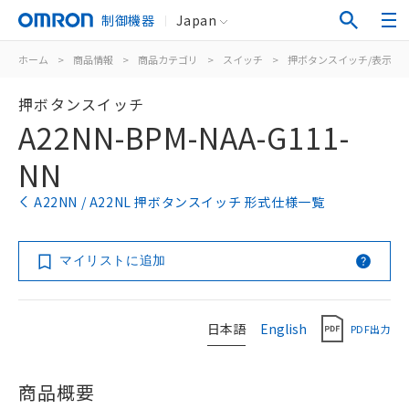
制御機器
Japan
ホーム
>
商品情報
>
商品カテゴリ
>
スイッチ
>
押ボタンスイッチ/表示灯
押ボタンスイッチ
A22NN-BPM-NAA-G111-
NN
A22NN / A22NL 押ボタンスイッチ 形式仕様一覧
マイリストに追加
日本語
English
PDF出力
商品概要