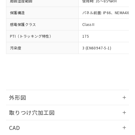
ご相談ください。
周囲湿度範囲
使用時: 35～85%RH
適用除外項目は除く。
ル、化学兵器、生物兵器またはその他
－
在庫なし(最新の在庫状況につ
オムロン制御機器販売店や当社販売拠
フタル酸エステル類の４物質については閾値を超える意
武器並びにこれらの製造装置等に一切
いては、お客様のお取引先、ま
図的な使用がないことを確認しています。
保護構造
パネル前面: IP66、NEMA4X, N
点は「
販売ネットワーク
」をご確認
※2 環境保護使用期限
使用いたしません。
たはお客様担当のオムロン制御
ください。
当社は、貴社製品を第三者に販売する
感電保護クラス
Class II
機器販売店・当社販売員にご確
在庫状況および標準価格結果を当社の
※2 対応予定月
「ｅ」：有害物質（10物質）のすべてが基
場合は、上記1、2および3の内容を当
認ください)
事前の承諾なく第三者に漏洩または開
準値以下であることを示します。
PTI（トラッキング特性）
175
該第三者に通知します。また当社は、
示しないようお願いします。
部品在庫の切り替え状況などにより、予定
「10」：通常の使用状況下において有害物
販売先および販売に係わる関係者が違
マイパーツ機能（部品リスト作成サー
空
受注生産機種、また在庫状況の
汚染度
3 (EN60947-5-1)
月が前後することがあります。
質が外部に漏えいし、環境に深刻な影響を
法に輸出するおそれがある場合は、取
ビス）をご利用いただくには、I-Web
白
情報を公開していない機種
及ぼさない年数を意味します。
り引きをいたしません。
メンバーズにご登録されている必要が
「－」：未確認です。当社販売部門へお問
あります。
い合わせください。
お客様が当ウェブサイト上で当社にご
※3 非含有証明書ダウンロード
登録された部品リストについて、当社
および当社の共同利用者が、当社の製
下記の非含有証明書をダウンロードするこ
品・サービスに関するお客様との取
とができます。
合意する
キャンセル
引・商談に必要な範囲で利用すること
外形図
をご了承ください。
EU RoHS指令（10物質）の非含有証明書
※当社の共同利用者とは、
情報更新：2026/05/21
"個人情報
取りつけ穴加工図
51物質の非含有証明書（当社基準）
の共同利用に関して"
の「1.共同利
※本証明書は発行日時点で非含有を証明す
用者の範囲」に記載されている法人を
情報更新：2026/05/21
るもので、過去に遡って非含有を証明する
CAD
指します。
ものではありません。