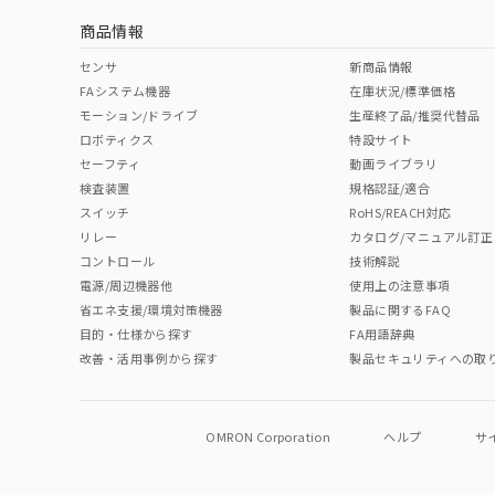
商品情報
No
No
No
No
中国 RoHS表
※1 ※2
センサ
新商品情報
FAシステム機器
在庫状況/標準価格
Pb
Hg
Cd
Cr(V
モーション/ドライブ
生産終了品/推奨代替品
ロボティクス
特設サイト
セーフティ
動画ライブラリ
検査装置
規格認証/適合
O
O
O
O
スイッチ
RoHS/REACH対応
リレー
カタログ/マニュアル訂正
コントロール
技術解説
"対応済み"や非含有の記載がされた商品であっても、流通
電源/周辺機器他
使用上の注意事項
非含有品が必要な際は、弊社営業部門もしくは販売店へお
省エネ支援/環境対策機器
製品に関するFAQ
目的・仕様から探す
FA用語辞典
改善・活用事例から探す
製品セキュリティへの取
OMRON Corporation
ヘルプ
サ