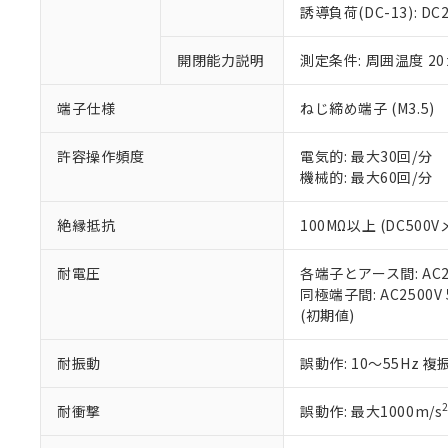
のであり、閲
ます。
Cr(Ⅵ)(六価クロム) : 
フタル酸エステル類の４
誘導負荷(DC-13): DC24
○
一定数以
DBP(フタル酸ジブチル) :
い。
当社は貴社製
DEHP(フタル酸ビス(2-エ
正式な納期状
置等に一切使
開閉能力説明
測定条件: 周囲温度 2
当社販売員に
※2 対応予定月
△
一定数に
当社は、貴社
オムロン制御
また当社は、
※2 環境保護使
在庫状況およ
部品在庫の切り替
たしません。
端子仕様
ねじ締め端子 (M3.5)
－
在庫なし
す。
「ｅ」：有害物質
機器販売
マイパーツ機
「10」：通常の
許容操作頻度
電気的: 最大30回/分
ている必要が
味します。
機械的: 最大60回/分
空
受注生産
お客様が当ウ
※3 非含有証明
「－」：未確認で
白
が、当社の製
絶縁抵抗
100MΩ以上 (DC500V
さい。
下記の非含有証明
※当社の共同
耐電圧
各端子とアース間: AC250
いる法人を指
EU RoHS指令（
同極端子間: AC2500V 5
51物質の非含有証
(初期値)
※本証明書は発行
また、RoHS指
混在することから
耐振動
誤動作: 10～55Hz 複
既に当社にて対応
り割愛しておりま
耐衝撃
誤動作: 最大1000m/s