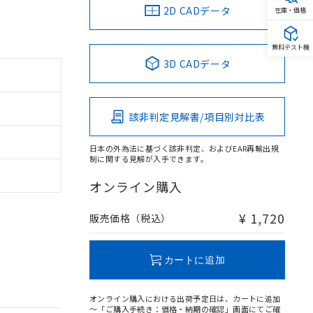
2D CADデータ
在庫・価格
無料テスト機
3D CADデータ
該非判定見解書/項目別対比表
日本の外為法に基づく該非判定、およびEAR再輸出規
制に関する見解が入手できます。
オンライン購入
¥ 1,720
販売価格（税込）
カートに追加
オンライン購入における出荷予定日は、カートに追加
～「ご購入手続き：価格・納期の確認」画面にてご確