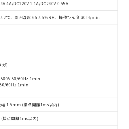
覧された時点での実際の在庫および標準価格とは異なる場合がある
1000ppm、 PBBs(ポリ臭化ビフェニル類) : 1000ppm、 PBDEs(ポリ臭化ジフェニルエーテル類
物質については閾値を超える意図的な使用がないことを確認しています。
V 4A/DC120V 1.1A/DC240V 0.55A
上の在庫あり
 1000ppm、 DIBP(フタル酸ジイソブチル) : 1000ppm、 BBP(フタル酸ブチルベンジル) :
品を、核兵器、ミサイル、化学兵器、生物兵器またはその他武器並
チルヘキシル)) : 1000ppm
況および標準価格はお客様のお取引先、またはお客様担当のオムロ
用いたしません。
0±2℃、周囲湿度 65±5%RH、操作ひん度 30回/min
ご相談ください。
は満たないが在庫あり
製品を第三者に販売する場合は、上記1、2および3の内容を当該第
機器販売店や当社販売拠点は「
販売ネットワーク
」をご確認くだ
販売先および販売に係わる関係者が違法に輸出するおそれがある場
用期限
び標準価格結果を当社の事前の承諾なく第三者に漏洩または開示し
え状況などにより、予定月が前後することがあります。
(最新の在庫状況については、お客様のお取引先、またはお客様担当
（10物質）のすべてが基準値以下であることを示します。
店・当社販売員にご確認ください)
能（部品リスト作成サービス）をご利用いただくには、I-Webメン
使用状況下において有害物質が外部に漏えいし、環境に深刻な影響を
あります。
機種、また在庫状況の情報を公開していない機種
ェブサイト上で当社にご登録された部品リストについて、当社およ
書ダウンロード
す。当社販売部門へお問い合わせください。
品・サービスに関するお客様との取引・商談に必要な範囲で利用す
合意する
キャンセル
メガ)
書をダウンロードすることができます。
利用者とは、
"個人情報の共同利用に関して"
の「1.共同利用者の
0V 50/60Hz 1min
します。
10物質）の非含有証明書
0/60Hz 1min
明書（当社基準）
日時点で非含有を証明するもので、過去に遡って非含有を証明するも
令のフタル酸エステル類４物質の対応では、対応完了までの期間は出
備考欄に対応日を記載しておりました。
振幅 1.5mm (接点開離1ms以内)
品への在庫切替を完了していることから、特段のことがない限り、20
す。
2
(接点開離1ms以内)