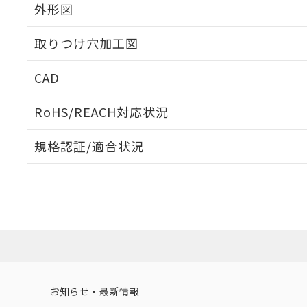
外形図
取りつけ穴加工図
CAD
ログイン/会員登録いただくと、CADデータをダウンロ
RoHS/REACH対応状況
規格認証/適合状況
EU RoHS
注意事項・凡例
UL認証
CSA認証
CEマーキング
ダウンロードデータをご利用いただく前に、以下を必ずお読
Yes
Yes
Yes
対応状況
対応予定月
※1
※2
ソフトウェアの使用条件
対応済み
LR型式承認
DNV型式承認
BV型式承認
KR
（イギリス
（ノルウェー
（フランス
（
お知らせ・最新情報
中国 RoHS
注意事項・凡例
船舶規格）
船舶規格）
船舶規格）
船