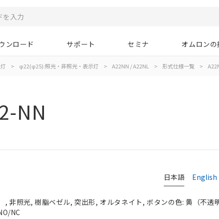
ウンロード
サポート
セミナ
オムロンの
示灯
>
φ22(φ25):照光・非照光・表示灯
>
A22NN / A22NL
>
形式仕様一覧
>
A22
2-NN
日本語
English
 非照光, 樹脂ベゼル, 突出形, オルタネイト, ボタンの色: 黄（不透明）,
NO/NC