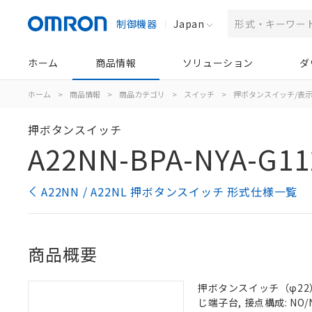
制御機器
Japan
ホーム
商品情報
ソリューション
ダ
ホーム
>
商品情報
>
商品カテゴリ
>
スイッチ
>
押ボタンスイッチ/表
押ボタンスイッチ
A22NN-BPA-NYA-G11
A22NN / A22NL 押ボタンスイッチ 形式仕様一覧
商品概要
押ボタンスイッチ（φ22）,
じ端子台, 接点構成: NO/