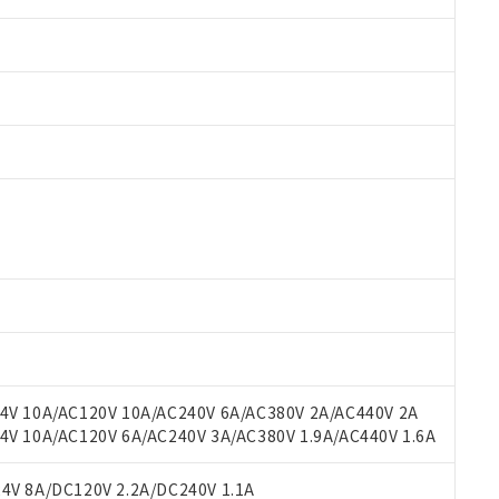
 RoHS指令（10物質）の非含有に対応した製品が提供可能な商品です
oHS指令（10物質）の非含有に対応した製品に切り替える予定のある
 RoHS指令（10物質）の非含有に非対応の商品で、対応品を出す予
 RoHS指令（10物質）の非含有の対応状況を調査中または確認中の
ンス料など無形物で、有害物質有無と関係のない商品です。
○×表
より、非含有部品としていたものが、含有品と判明した場合などやむ
みいただき、同意のうえご利用ください。
材料含有率が中国RoHSの基準値以下であることを示します。
材料含有率が中国RoHSの基準値を超えていることを示します。
、当社制御機器事業取扱商品の当社在庫状況および標準価格(税抜)
ら貴社製品のうち、外国為替および外国貿易法に定める商品（以下｢
質）：
V 10A/AC120V 10A/AC240V 6A/AC380V 2A/AC440V 2A
す。当社販売部門へお問い合わせください。
 水銀(Hg) 1000ppm以下、 カドミウム(Cd) 100ppm以下、
たは国外への提供する場合は、日本国政府の輸出許可(または役務取
 10A/AC120V 6A/AC240V 3A/AC380V 1.9A/AC440V 1.6A
000ppm以下、ポリ臭化ビフェニル類(PBB) 1000ppm以下、ポリ臭化ジフェニルエーテル類(P
事業取扱商品の中には、本サービスの対象外となる商品もあること
手続きをとります。
キシル) (DEHP)(別名：DOP) 1000ppm以下、フタル酸ブチルベンジル（BBP） 100
(GB/T26572)：
以下、フタル酸ジイソブチル (DIBP) 1000ppm以下
び標準価格照会結果は、記載している更新日時点での社内データに
物を破棄する場合は、完全に破砕するなど、違法に輸出されないよ
(水銀) : 1000ppm、 Cd(カドミウム) : 100ppm、
V 8A/DC120V 2.2A/DC240V 1.1A
業用監視および制御機器に対する適用除外項目は除く。