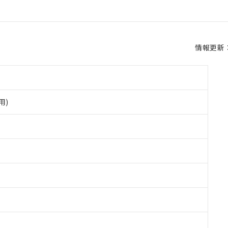
情報更新：2
用)