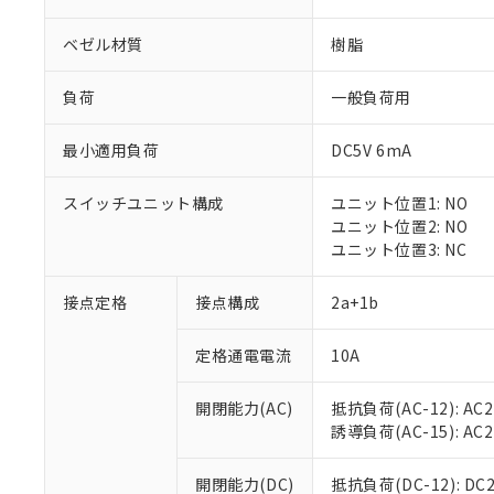
ベゼル材質
樹脂
負荷
一般負荷用
最小適用負荷
DC5V 6mA
※1 対応状況
スイッチユニット構成
ユニット位置1: NO
対応済み：EU
ユニット位置2: NO
対応予定：EU R
ユニット位置3: NC
対応予定なし：EU
調査・確認中：EU
ご利用条件
接点定格
接点構成
2a+1b
非該当品：ライセ
※1 中国RoHS
仕入先様の事情に
定格通電電流
10A
があります。
以下の条件をお読
「○」：最大均質
「×」：最大均質
本サービスは
当社は、これ
*EU RoHS指令（10物
開閉能力(AC)
抵抗負荷(AC-12): AC24
「－」：未確認で
鉛(Pb) 1000ppm以下、
くものです。
う）を輸出ま
誘導負荷(AC-15): AC24V
記
説明
六価クロム(Cr(Ⅵ)) 1
当社制御機器
などの必要な
フタル酸ビス(2-エチルヘ
号
*中国RoHS10物質の基準値 
ル（DBP） 1000ppm
在庫状況およ
当社は規制貨
Pb(鉛) :1000ppm、 Hg
開閉能力(DC)
抵抗負荷(DC-12): DC24
但し、RoHS指令で産