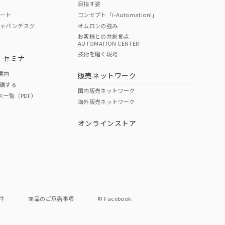
目指す姿
ポート
コンセプト「i-Automation!」
ジャパンデスク
オムロンの強み
お客様との共創拠点
AUTOMATION CENTER
DIBP
BBP
DEHP
環境保護
技術を磨く現場
・セミナ
状況ページへ
使用期限
検索ください
案内
販売ネットワーク
講する
O
O
O
e
国内販売ネットワーク
ス一覧（PDF）
海外販売ネットワーク
オンラインストア
状況ページへ
件
商品のご承諾事項
Facebook