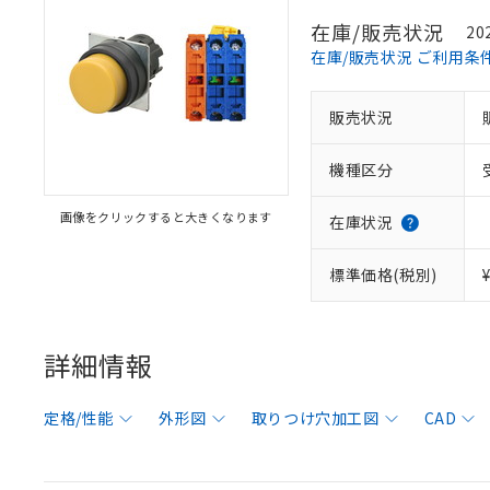
在庫/販売状況
20
在庫/販売状況 ご利用条
販売状況
機種区分
画像をクリックすると大きくなります
在庫状況
標準価格(税別)
詳細情報
定格/性能
外形図
取りつけ穴加工図
CAD