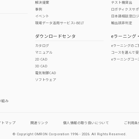
解決提案
テスト機貸出
事例
ロボティクスサ
No
No
イベント
日本語相談窓口
現場データ活用サービスi-BELT
輸出該非判定
I)
PBBs
PBDEs
DBP
ダウンロードセンタ
eラーニング
この製品の規格認証/適合
その他の認証はこちらのページからご
カタログ
eラーニングのご
マニュアル
コースを選んで受
O
O
O
2D CAD
eラーニングコー
3D CAD
電気制御CAD
在庫等で未対応品が混在する可能性があります。
ソフトウェア
問い合わせください。
この製品のRoHS/REACH対応
り組み
イトマップ
関連リンク
個人情報の
取り扱いについて
ご利用条
© Copyright OMRON Corporation 1996 - 2026.
All Rights Reserved.