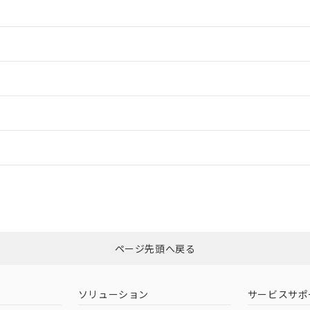
情報更新：2
情報更新：2
ードすることができます。
情報更新：
ログイン/会員登録
CCC認証
電波法
みください。
Yes
N/A
非含有証明書
※3
ページ先頭へ戻る
ダウンロードはこちら
型式承認
NK型式承認
ABS型式承認
韓国
（日本
（アメリカ
ソリューション
サービスサポ
舶規格）
船舶規格）
船舶規格）