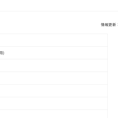
情報更新：2
用)