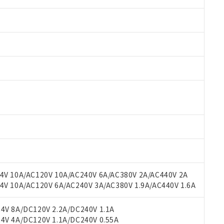
 RoHS指令（10物質）の非含有に対応した製品が提供可能な商品です
oHS指令（10物質）の非含有に対応した製品に切り替える予定のある
 RoHS指令（10物質）の非含有に非対応の商品で、対応品を出す予
 RoHS指令（10物質）の非含有の対応状況を調査中または確認中の
ンス料など無形物で、有害物質有無と関係のない商品です。
○×表
より、非含有部品としていたものが、含有品と判明した場合などやむ
みいただき、同意のうえご利用ください。
材料含有率が中国RoHSの基準値以下であることを示します。
材料含有率が中国RoHSの基準値を超えていることを示します。
V 10A/AC120V 10A/AC240V 6A/AC380V 2A/AC440V 2A
、当社制御機器事業取扱商品の当社在庫状況および標準価格(税抜)
ら貴社製品のうち、外国為替および外国貿易法に定める商品（以下｢
質）：
す。当社販売部門へお問い合わせください。
 10A/AC120V 6A/AC240V 3A/AC380V 1.9A/AC440V 1.6A
 水銀(Hg) 1000ppm以下、 カドミウム(Cd) 100ppm以下、
たは国外への提供する場合は、日本国政府の輸出許可(または役務取
000ppm以下、ポリ臭化ビフェニル類(PBB) 1000ppm以下、ポリ臭化ジフェニルエーテル類(P
事業取扱商品の中には、本サービスの対象外となる商品もあること
手続きをとります。
キシル) (DEHP)(別名：DOP) 1000ppm以下、フタル酸ブチルベンジル（BBP） 100
(GB/T26572)：
以下、フタル酸ジイソブチル (DIBP) 1000ppm以下
び標準価格照会結果は、記載している更新日時点での社内データに
V 8A/DC120V 2.2A/DC240V 1.1A
物を破棄する場合は、完全に破砕するなど、違法に輸出されないよ
(水銀) : 1000ppm、 Cd(カドミウム) : 100ppm、
業用監視および制御機器に対する適用除外項目は除く。
覧された時点での実際の在庫および標準価格とは異なる場合がある
V 4A/DC120V 1.1A/DC240V 0.55A
1000ppm、 PBBs(ポリ臭化ビフェニル類) : 1000ppm、 PBDEs(ポリ臭化ジフェニルエーテル類
物質については閾値を超える意図的な使用がないことを確認しています。