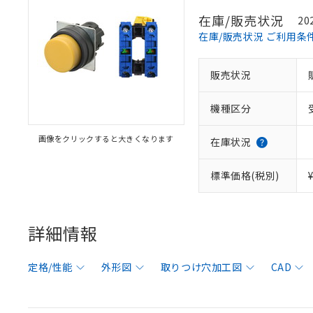
在庫/販売状況
20
在庫/販売状況 ご利用条
販売状況
機種区分
画像をクリックすると大きくなります
在庫状況
標準価格(税別)
詳細情報
定格/性能
外形図
取りつけ穴加工図
CAD