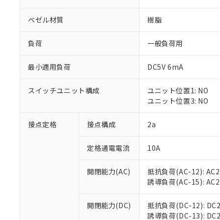
ベゼル材質
樹脂
負荷
一般負荷用
最小適用負荷
DC5V 6mA
※1 対応状況
スイッチユニット構成
ユニット位置1: NO
対応済み：EU
ユニット位置3: NO
対応予定：EU R
対応予定なし：EU
調査・確認中：EU
接点定格
接点構成
2a
ご利用条件
非該当品：ライセ
※1 中国RoHS
仕入先様の事情に
定格通電電流
10A
があります。
以下の条件をお読
「○」：最大均質
「×」：最大均質
開閉能力(AC)
抵抗負荷(AC-12): AC24
本サービスは
当社は、これ
*EU RoHS指令（10物
「－」：未確認で
誘導負荷(AC-15): AC24V
鉛(Pb) 1000ppm以下、
くものです。
う）を輸出ま
記
説明
六価クロム(Cr(Ⅵ)) 1
当社制御機器
などの必要な
フタル酸ビス(2-エチルヘ
号
*中国RoHS10物質の基準値 
ル（DBP） 1000ppm
在庫状況およ
開閉能力(DC)
抵抗負荷(DC-12): DC24
当社は規制貨
Pb(鉛) :1000ppm、 Hg
但し、RoHS指令で産
のであり、閲
誘導負荷(DC-13): DC24
ます。
Cr(Ⅵ)(六価クロム) : 
フタル酸エステル類の４