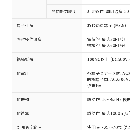
○
一定数以
DBP(フタル酸ジブチル) :
い。
当社は貴社製
DEHP(フタル酸ビス(2-エ
正式な納期状
置等に一切使
開閉能力説明
測定条件: 周囲温度 2
当社販売員に
※2 対応予定月
△
一定数に
当社は、貴社
オムロン制御
また当社は、
※2 環境保護使
端子仕様
ねじ締め端子 (M3.5)
在庫状況およ
部品在庫の切り替
たしません。
－
在庫なし
す。
「ｅ」：有害物質
機器販売
許容操作頻度
電気的: 最大30回/分
マイパーツ機
「10」：通常の
機械的: 最大60回/分
ている必要が
味します。
空
受注生産
お客様が当ウ
※3 非含有証明
「－」：未確認で
白
が、当社の製
絶縁抵抗
100MΩ以上 (DC500V
さい。
下記の非含有証明
※当社の共同
耐電圧
各端子とアース間: AC250
いる法人を指
EU RoHS指令（
同極端子間: AC2500V 5
51物質の非含有証
(初期値)
※本証明書は発行
また、RoHS指
耐振動
誤動作: 10～55Hz 複
混在することから
既に当社にて対応
耐衝撃
誤動作: 最大1000m/s
り割愛しておりま
周囲温度範囲
使用時: -25～70℃