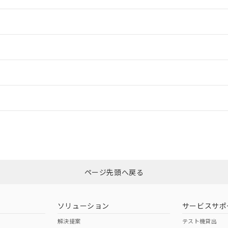
情報更新：2
情報更新：2
ードすることができます。
情報更新：
ログイン/会員登録
CCC認証
電波法
みください。
Yes
N/A
非含有証明書
※3
ページ先頭へ戻る
ダウンロードはこちら
型式承認
NK型式承認
ABS型式承認
韓国
（日本
（アメリカ
ソリューション
サービスサポ
舶規格）
船舶規格）
船舶規格）
解決提案
テスト機貸出