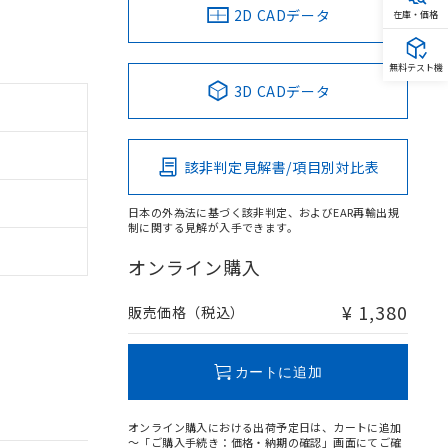
2D CADデータ
在庫・価格
無料テスト機
3D CADデータ
該非判定見解書/項目別対比表
日本の外為法に基づく該非判定、およびEAR再輸出規
制に関する見解が入手できます。
オンライン購入
¥ 1,380
販売価格（税込）
カートに追加
オンライン購入における出荷予定日は、カートに追加
～「ご購入手続き：価格・納期の確認」画面にてご確