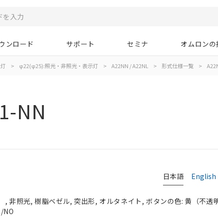
ウンロード
サポート
セミナ
オムロンの
示灯
>
φ22(φ25):照光・非照光・表示灯
>
A22NN / A22NL
>
形式仕様一覧
>
A22
1-NN
日本語
English
 非照光, 樹脂ベゼル, 突出形, オルタネイト, ボタンの色: 黄（不透明）,
/NO