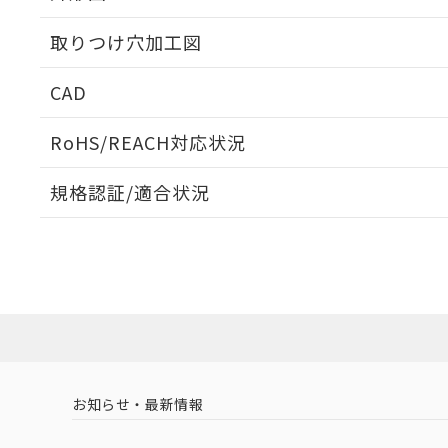
取りつけ穴加工図
CAD
ログイン/会員登録いただくと、CADデータをダウンロ
RoHS/REACH対応状況
規格認証/適合状況
EU RoHS
注意事項・凡例
UL認証
CSA認証
CEマーキング
ダウンロードデータをご利用いただく前に、以下を必ずお読
Yes
Yes
Yes
対応状況
対応予定月
※1
※2
ソフトウェアの使用条件
対応済み
LR型式承認
DNV型式承認
BV型式承認
KR
（イギリス
（ノルウェー
（フランス
（
お知らせ・最新情報
中国 RoHS
注意事項・凡例
船舶規格）
船舶規格）
船舶規格）
船