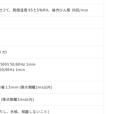
上の在庫あり
 1000ppm、 DIBP(フタル酸ジイソブチル) : 1000ppm、 BBP(フタル酸ブチルベンジル) :
品を、核兵器、ミサイル、化学兵器、生物兵器またはその他武器並
チルヘキシル)) : 1000ppm
況および標準価格はお客様のお取引先、またはお客様担当のオムロ
用いたしません。
0±2℃、周囲湿度 65±5%RH、操作ひん度 30回/min
ご相談ください。
は満たないが在庫あり
製品を第三者に販売する場合は、上記1、2および3の内容を当該第
機器販売店や当社販売拠点は「
販売ネットワーク
」をご確認くだ
販売先および販売に係わる関係者が違法に輸出するおそれがある場
用期限
び標準価格結果を当社の事前の承諾なく第三者に漏洩または開示し
え状況などにより、予定月が前後することがあります。
(最新の在庫状況については、お客様のお取引先、またはお客様担当
（10物質）のすべてが基準値以下であることを示します。
店・当社販売員にご確認ください)
能（部品リスト作成サービス）をご利用いただくには、I-Webメン
使用状況下において有害物質が外部に漏えいし、環境に深刻な影響を
あります。
機種、また在庫状況の情報を公開していない機種
ェブサイト上で当社にご登録された部品リストについて、当社およ
書ダウンロード
す。当社販売部門へお問い合わせください。
品・サービスに関するお客様との取引・商談に必要な範囲で利用す
メガ)
合意する
キャンセル
書をダウンロードすることができます。
利用者とは、
"個人情報の共同利用に関して"
の「1.共同利用者の
0V 50/60Hz 1min
します。
10物質）の非含有証明書
0/60Hz 1min
明書（当社基準）
日時点で非含有を証明するもので、過去に遡って非含有を証明するも
令のフタル酸エステル類４物質の対応では、対応完了までの期間は出
振幅 1.5mm (接点開離1ms以内)
備考欄に対応日を記載しておりました。
品への在庫切替を完了していることから、特段のことがない限り、20
2
(接点開離1ms以内)
す。
 (ただし、氷結、結露しないこと)