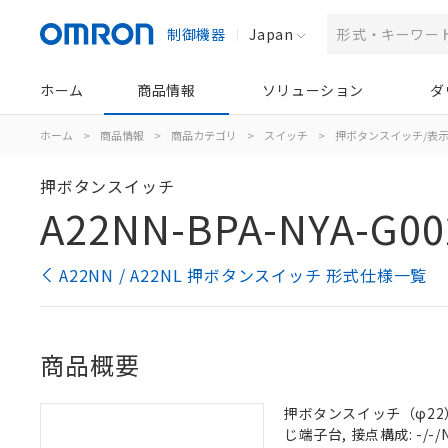
制御機器
Japan
ホーム
商品情報
ソリューション
ダ
ホーム
>
商品情報
>
商品カテゴリ
>
スイッチ
>
押ボタンスイッチ/表
押ボタンスイッチ
A22NN-BPA-NYA-G00
A22NN / A22NL 押ボタンスイッチ 形式仕様一覧
商品概要
押ボタンスイッチ（φ22）,
じ端子台, 接点構成: -/-/