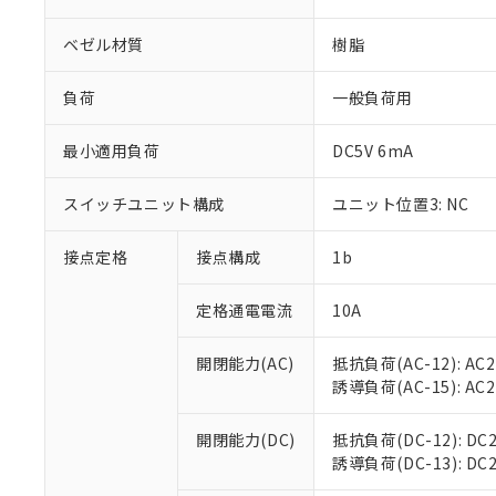
ベゼル材質
樹脂
負荷
一般負荷用
※1 対応状況
最小適用負荷
DC5V 6mA
対応済み：EU
スイッチユニット構成
ユニット位置3: NC
対応予定：EU R
対応予定なし：EU
接点定格
接点構成
1b
調査・確認中：EU
ご利用条件
非該当品：ライセ
※1 中国RoHS
定格通電電流
10A
仕入先様の事情に
があります。
以下の条件をお読
「○」：最大均質
開閉能力(AC)
抵抗負荷(AC-12): AC24
「×」：最大均質
本サービスは
当社は、これ
*EU RoHS指令（10物
誘導負荷(AC-15): AC24V
「－」：未確認で
鉛(Pb) 1000ppm以下、
くものです。
う）を輸出ま
記
説明
六価クロム(Cr(Ⅵ)) 1
当社制御機器
などの必要な
フタル酸ビス(2-エチルヘ
号
開閉能力(DC)
抵抗負荷(DC-12): DC24
*中国RoHS10物質の基準値 
ル（DBP） 1000ppm
在庫状況およ
当社は規制貨
Pb(鉛) :1000ppm、 Hg
誘導負荷(DC-13): DC24
但し、RoHS指令で産
のであり、閲
ます。
Cr(Ⅵ)(六価クロム) : 
フタル酸エステル類の４
○
一定数以
DBP(フタル酸ジブチル) :