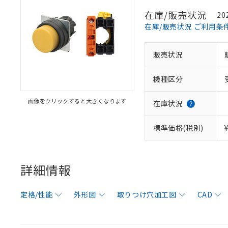
在庫/販売状況
20
在庫/販売状況 ご利用条
販売状況
機種区分
画像をクリックすると大きくなります
在庫状況
標準価格(税別)
詳細情報
定格/性能
外形図
取りつけ穴加工図
CAD