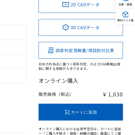
2D CADデータ
在庫・価格
無料テスト機
3D CADデータ
該非判定見解書/項目別対比表
日本の外為法に基づく該非判定、およびEAR再輸出規
制に関する見解が入手できます。
オンライン購入
¥ 1,030
販売価格（税込）
カートに追加
オンライン購入における出荷予定日は、カートに追加
～「ご購入手続き：価格・納期の確認」画面にてご確