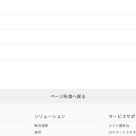
情報更新：2
情報更新：2
ードすることができます。
情報更新：
ログイン/会員登録
CCC認証
電波法
みください。
Yes
N/A
非含有証明書
※3
ページ先頭へ戻る
ダウンロードはこちら
型式承認
NK型式承認
ABS型式承認
韓国
（日本
（アメリカ
ソリューション
サービスサポ
舶規格）
船舶規格）
船舶規格）
解決提案
テスト機貸出
事例
ロボティクスサ