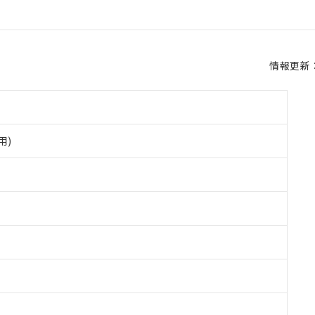
情報更新：2
用)