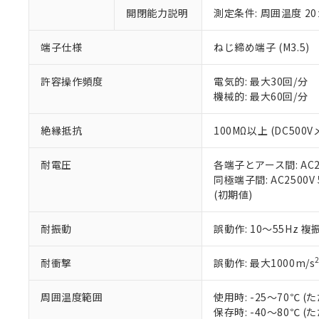
い。
当社は貴社製
DEHP(フタル酸ビス(2-エ
開閉能力説明
測定条件: 周囲温度 2
正式な納期状
置等に一切使
当社販売員に
※2 対応予定月
△
一定数に
当社は、貴社
オムロン制御
また当社は、
端子仕様
ねじ締め端子 (M3.5)
※2 環境保護使
在庫状況およ
部品在庫の切り替
たしません。
－
在庫なし
す。
「ｅ」：有害物質
機器販売
許容操作頻度
電気的: 最大30回/分
マイパーツ機
「10」：通常の
機械的: 最大60回/分
ている必要が
味します。
空
受注生産
お客様が当ウ
※3 非含有証明
「－」：未確認で
白
絶縁抵抗
100MΩ以上 (DC500V
が、当社の製
さい。
下記の非含有証明
耐電圧
各端子とアース間: AC250
※当社の共同
同極端子間: AC2500V 5
いる法人を指
EU RoHS指令（
(初期値)
51物質の非含有証
※本証明書は発行
また、RoHS指
耐振動
誤動作: 10～55Hz 複
混在することから
既に当社にて対応
耐衝撃
誤動作: 最大1000m/s
り割愛しておりま
周囲温度範囲
使用時: -25～70℃
保存時: -40～80℃