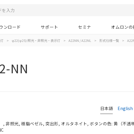
ウンロード
サポート
セミナ
オムロンの
示灯
>
φ22(φ25):照光・非照光・表示灯
>
A22NN / A22NL
>
形式仕様一覧
>
A22
2-NN
日本語
English
 非照光, 樹脂ベゼル, 突出形, オルタネイト, ボタンの色: 黄（不透明）,
NC