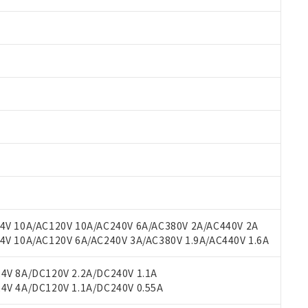
 RoHS指令（10物質）の非含有に対応した製品が提供可能な商品です
oHS指令（10物質）の非含有に対応した製品に切り替える予定のある
 RoHS指令（10物質）の非含有に非対応の商品で、対応品を出す予
 RoHS指令（10物質）の非含有の対応状況を調査中または確認中の
ンス料など無形物で、有害物質有無と関係のない商品です。
○×表
より、非含有部品としていたものが、含有品と判明した場合などやむ
みいただき、同意のうえご利用ください。
材料含有率が中国RoHSの基準値以下であることを示します。
V 10A/AC120V 10A/AC240V 6A/AC380V 2A/AC440V 2A
材料含有率が中国RoHSの基準値を超えていることを示します。
、当社制御機器事業取扱商品の当社在庫状況および標準価格(税抜)
ら貴社製品のうち、外国為替および外国貿易法に定める商品（以下｢
質）：
 10A/AC120V 6A/AC240V 3A/AC380V 1.9A/AC440V 1.6A
す。当社販売部門へお問い合わせください。
 水銀(Hg) 1000ppm以下、 カドミウム(Cd) 100ppm以下、
たは国外への提供する場合は、日本国政府の輸出許可(または役務取
000ppm以下、ポリ臭化ビフェニル類(PBB) 1000ppm以下、ポリ臭化ジフェニルエーテル類(P
事業取扱商品の中には、本サービスの対象外となる商品もあること
手続きをとります。
キシル) (DEHP)(別名：DOP) 1000ppm以下、フタル酸ブチルベンジル（BBP） 100
V 8A/DC120V 2.2A/DC240V 1.1A
(GB/T26572)：
以下、フタル酸ジイソブチル (DIBP) 1000ppm以下
び標準価格照会結果は、記載している更新日時点での社内データに
物を破棄する場合は、完全に破砕するなど、違法に輸出されないよ
(水銀) : 1000ppm、 Cd(カドミウム) : 100ppm、
V 4A/DC120V 1.1A/DC240V 0.55A
業用監視および制御機器に対する適用除外項目は除く。
覧された時点での実際の在庫および標準価格とは異なる場合がある
1000ppm、 PBBs(ポリ臭化ビフェニル類) : 1000ppm、 PBDEs(ポリ臭化ジフェニルエーテル類
物質については閾値を超える意図的な使用がないことを確認しています。
上の在庫あり
 1000ppm、 DIBP(フタル酸ジイソブチル) : 1000ppm、 BBP(フタル酸ブチルベンジル) :