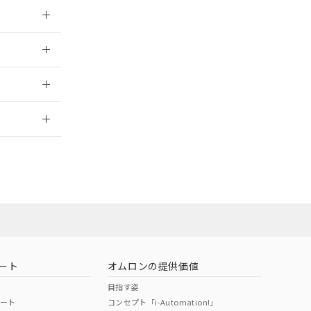
026/05/21
026/05/21
2026/7/29
ート
オムロンの提供価値
目指す姿
ポート
コンセプト「i-Automation!」