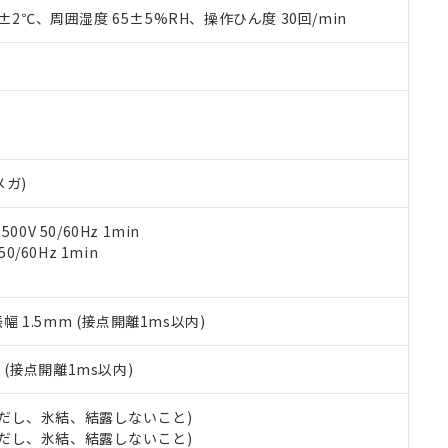
品を、核兵器、ミサイル、化学兵器、生物兵器またはその他武器並
チルヘキシル)) : 1000ppm
0±2℃、周囲湿度 65±5%RH、操作ひん度 30回/min
況および標準価格はお客様のお取引先、またはお客様担当のオムロ
用いたしません。
ご相談ください。
は満たないが在庫あり
製品を第三者に販売する場合は、上記1、2および3の内容を当該第
機器販売店や当社販売拠点は「
販売ネットワーク
」をご確認くだ
販売先および販売に係わる関係者が違法に輸出するおそれがある場
用期限
び標準価格結果を当社の事前の承諾なく第三者に漏洩または開示し
え状況などにより、予定月が前後することがあります。
(最新の在庫状況については、お客様のお取引先、またはお客様担当
（10物質）のすべてが基準値以下であることを示します。
店・当社販売員にご確認ください)
能（部品リスト作成サービス）をご利用いただくには、I-Webメン
使用状況下において有害物質が外部に漏えいし、環境に深刻な影響を
あります。
機種、また在庫状況の情報を公開していない機種
ェブサイト上で当社にご登録された部品リストについて、当社およ
書ダウンロード
す。当社販売部門へお問い合わせください。
メガ)
品・サービスに関するお客様との取引・商談に必要な範囲で利用す
合意する
キャンセル
書をダウンロードすることができます。
0V 50/60Hz 1min
利用者とは、
"個人情報の共同利用に関して"
の「1.共同利用者の
0/60Hz 1min
します。
10物質）の非含有証明書
明書（当社基準）
日時点で非含有を証明するもので、過去に遡って非含有を証明するも
令のフタル酸エステル類４物質の対応では、対応完了までの期間は出
振幅 1.5mm (接点開離1ms以内)
備考欄に対応日を記載しておりました。
品への在庫切替を完了していることから、特段のことがない限り、20
2
(接点開離1ms以内)
す。
 (ただし、氷結、結露しないこと)
 (ただし、氷結、結露しないこと)