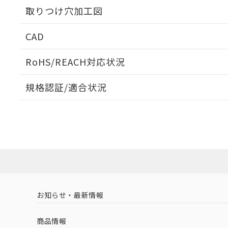
取りつけ穴加工図
CAD
ログイン/会員登録いただくと、CADデータをダウンロ
RoHS/REACH対応状況
規格認証/適合状況
EU RoHS
注意事項・凡例
UL認証
CSA認証
CEマーキング
ダウンロードデータをご利用いただく前に、以下を必ずお読
Yes
Yes
Yes
対応状況
対応予定月
※1
※2
ソフトウェアの使用条件
対応済み
LR型式承認
DNV型式承認
BV型式承認
KR
（イギリス
（ノルウェー
（フランス
（
お知らせ・最新情報
中国 RoHS
注意事項・凡例
船舶規格）
船舶規格）
船舶規格）
船
商品情報