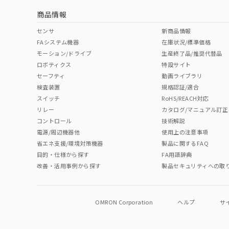
商品情報
中国 RoHS表
※1 ※2
センサ
新商品情報
FAシステム機器
在庫状況/標準価格
Pb
Hg
Cd
Cr(V
モーション/ドライブ
生産終了品/推奨代替品
ロボティクス
特設サイト
セーフティ
動画ライブラリ
検査装置
規格認証/適合
O
O
O
O
スイッチ
RoHS/REACH対応
リレー
カタログ/マニュアル訂正
コントロール
技術解説
"対応済み"や非含有の記載がされた商品であっても、流通
電源/周辺機器他
使用上の注意事項
非含有品が必要な際は、弊社営業部門もしくは販売店へお
省エネ支援/環境対策機器
製品に関するFAQ
目的・仕様から探す
FA用語辞典
改善・活用事例から探す
製品セキュリティへの取
OMRON Corporation
ヘルプ
サ