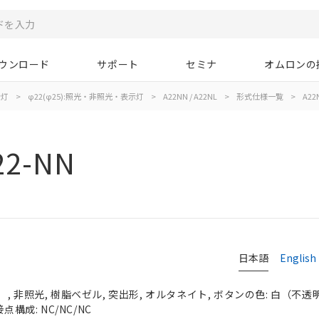
ウンロード
サポート
セミナ
オムロンの
示灯
>
φ22(φ25):照光・非照光・表示灯
>
A22NN / A22NL
>
形式仕様一覧
>
A22
22-NN
日本語
English
 非照光, 樹脂ベゼル, 突出形, オルタネイト, ボタンの色: 白（不透明）,
点構成: NC/NC/NC