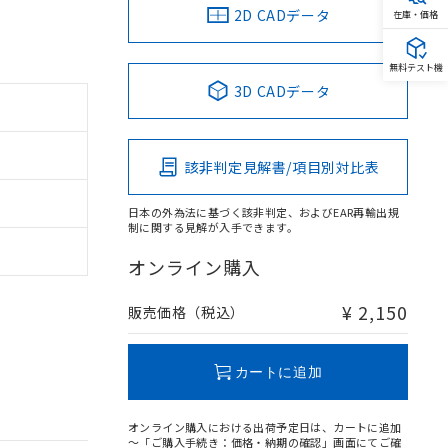
2D CADデータ
在庫・価格
無料テスト機
3D CADデータ
該非判定見解書/項目別対比表
日本の外為法に基づく該非判定、およびEAR再輸出規
制に関する見解が入手できます。
オンライン購入
¥ 2,150
販売価格（税込）
カートに追加
オンライン購入における出荷予定日は、カートに追加
～「ご購入手続き：価格・納期の確認」画面にてご確