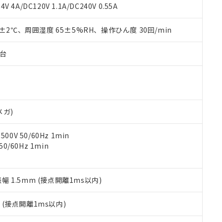
覧された時点での実際の在庫および標準価格とは異なる場合がある
1000ppm、 PBBs(ポリ臭化ビフェニル類) : 1000ppm、 PBDEs(ポリ臭化ジフェニルエーテル類
物質については閾値を超える意図的な使用がないことを確認しています。
V 4A/DC120V 1.1A/DC240V 0.55A
上の在庫あり
 1000ppm、 DIBP(フタル酸ジイソブチル) : 1000ppm、 BBP(フタル酸ブチルベンジル) :
品を、核兵器、ミサイル、化学兵器、生物兵器またはその他武器並
チルヘキシル)) : 1000ppm
況および標準価格はお客様のお取引先、またはお客様担当のオムロ
用いたしません。
0±2℃、周囲湿度 65±5%RH、操作ひん度 30回/min
ご相談ください。
は満たないが在庫あり
製品を第三者に販売する場合は、上記1、2および3の内容を当該第
機器販売店や当社販売拠点は「
販売ネットワーク
」をご確認くだ
販売先および販売に係わる関係者が違法に輸出するおそれがある場
用期限
び標準価格結果を当社の事前の承諾なく第三者に漏洩または開示し
え状況などにより、予定月が前後することがあります。
子台
(最新の在庫状況については、お客様のお取引先、またはお客様担当
（10物質）のすべてが基準値以下であることを示します。
店・当社販売員にご確認ください)
能（部品リスト作成サービス）をご利用いただくには、I-Webメン
使用状況下において有害物質が外部に漏えいし、環境に深刻な影響を
あります。
機種、また在庫状況の情報を公開していない機種
ェブサイト上で当社にご登録された部品リストについて、当社およ
書ダウンロード
す。当社販売部門へお問い合わせください。
品・サービスに関するお客様との取引・商談に必要な範囲で利用す
合意する
キャンセル
メガ)
書をダウンロードすることができます。
利用者とは、
"個人情報の共同利用に関して"
の「1.共同利用者の
0V 50/60Hz 1min
します。
10物質）の非含有証明書
0/60Hz 1min
明書（当社基準）
日時点で非含有を証明するもので、過去に遡って非含有を証明するも
令のフタル酸エステル類４物質の対応では、対応完了までの期間は出
備考欄に対応日を記載しておりました。
振幅 1.5mm (接点開離1ms以内)
品への在庫切替を完了していることから、特段のことがない限り、20
す。
2
(接点開離1ms以内)