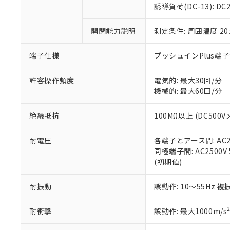
のであり、閲
ます。
Cr(Ⅵ)(六価クロム) : 
フタル酸エステル類の４
誘導負荷(DC-13): DC24
○
一定数以
DBP(フタル酸ジブチル) :
い。
当社は貴社製
DEHP(フタル酸ビス(2-エ
正式な納期状
置等に一切使
開閉能力説明
測定条件: 周囲温度 2
当社販売員に
※2 対応予定月
△
一定数に
当社は、貴社
オムロン制御
また当社は、
※2 環境保護使
在庫状況およ
部品在庫の切り替
たしません。
端子仕様
プッシュインPlus端
－
在庫なし
す。
「ｅ」：有害物質
機器販売
マイパーツ機
「10」：通常の
許容操作頻度
電気的: 最大30回/分
ている必要が
味します。
機械的: 最大60回/分
空
受注生産
お客様が当ウ
※3 非含有証明
「－」：未確認で
白
が、当社の製
絶縁抵抗
100MΩ以上 (DC500V
さい。
下記の非含有証明
※当社の共同
耐電圧
各端子とアース間: AC250
いる法人を指
EU RoHS指令（
同極端子間: AC2500V 5
51物質の非含有証
(初期値)
※本証明書は発行
また、RoHS指
混在することから
耐振動
誤動作: 10～55Hz 複
既に当社にて対応
り割愛しておりま
耐衝撃
誤動作: 最大1000m/s