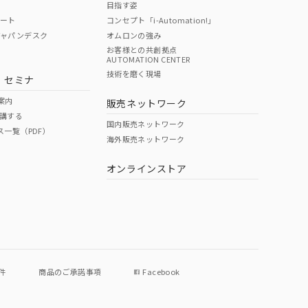
目指す姿
ポート
コンセプト「i-Automation!」
ジャパンデスク
オムロンの強み
お客様との共創拠点
AUTOMATION CENTER
DIBP
BBP
DEHP
環境保護
技術を磨く現場
・セミナ
使用期限
案内
販売ネットワーク
講する
O
O
O
e
国内販売ネットワーク
ス一覧（PDF）
海外販売ネットワーク
オンラインストア
状況ページへ
件
商品のご承諾事項
Facebook