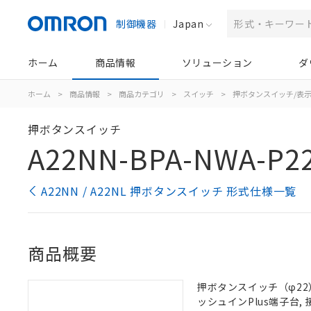
制御機器
Japan
ホーム
商品情報
ソリューション
ダ
ホーム
>
商品情報
>
商品カテゴリ
>
スイッチ
>
押ボタンスイッチ/表
押ボタンスイッチ
A22NN-BPA-NWA-P2
A22NN / A22NL 押ボタンスイッチ 形式仕様一覧
商品概要
押ボタンスイッチ（φ22）,
ッシュインPlus端子台, 接