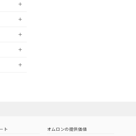
026/05/21
026/05/21
2026/7/29
担当オムロン
お問い合わせ
ート
オムロンの提供価値