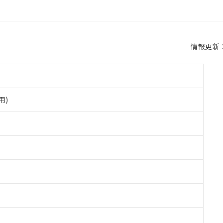
情報更新：2
用)