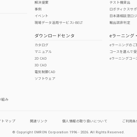
解決提案
テスト機貸出
事例
ロボティクスサ
イベント
日本語相談窓口
現場データ活用サービスi-BELT
輸出該非判定
I)
PBBs
PBDEs
DBP
ダウンロードセンタ
eラーニング
カタログ
eラーニングのご
マニュアル
コースを選んで受
O
O
O
2D CAD
eラーニングコー
3D CAD
電気制御CAD
在庫等で未対応品が混在する可能性があります。
ソフトウェア
問い合わせください。
この製品のRoHS/REACH対応
り組み
イトマップ
関連リンク
個人情報の
取り扱いについて
ご利用条
© Copyright OMRON Corporation 1996 - 2026.
All Rights Reserved.