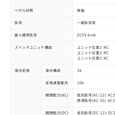
ベゼル材質
樹脂
負荷
一般負荷用
最小適用負荷
DC5V 6mA
※1 対応状況
スイッチユニット構成
ユニット位置1: NC
対応済み：EU
ユニット位置2: NC
対応予定：EU R
ユニット位置3: NC
対応予定なし：EU
調査・確認中：EU
ご利用条件
接点定格
接点構成
3b
非該当品：ライセ
※1 中国RoHS
仕入先様の事情に
定格通電電流
10A
があります。
以下の条件をお読
「○」：最大均質
「×」：最大均質
本サービスは
当社は、これ
*EU RoHS指令（10物
開閉能力(AC)
抵抗負荷(AC-12): AC24
「－」：未確認で
鉛(Pb) 1000ppm以下、
くものです。
う）を輸出ま
誘導負荷(AC-15): AC24V
記
説明
六価クロム(Cr(Ⅵ)) 1
当社制御機器
などの必要な
フタル酸ビス(2-エチルヘ
号
*中国RoHS10物質の基準値 
ル（DBP） 1000ppm
在庫状況およ
当社は規制貨
Pb(鉛) :1000ppm、 Hg
開閉能力(DC)
抵抗負荷(DC-12): DC24
但し、RoHS指令で産