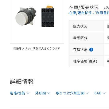
在庫/販売状況
20
在庫/販売状況 ご利用条
販売状況
機種区分
画像をクリックすると大きくなります
在庫状況
標準価格(税別)
詳細情報
定格/性能
外形図
取りつけ穴加工図
CAD