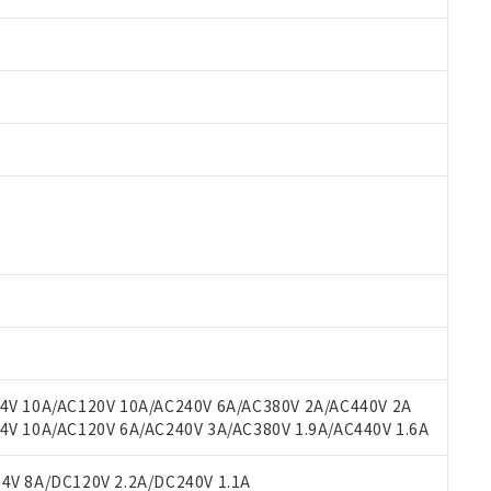
 RoHS指令（10物質）の非含有に対応した製品が提供可能な商品です
oHS指令（10物質）の非含有に対応した製品に切り替える予定のある
 RoHS指令（10物質）の非含有に非対応の商品で、対応品を出す予
 RoHS指令（10物質）の非含有の対応状況を調査中または確認中の
ンス料など無形物で、有害物質有無と関係のない商品です。
○×表
より、非含有部品としていたものが、含有品と判明した場合などやむ
みいただき、同意のうえご利用ください。
材料含有率が中国RoHSの基準値以下であることを示します。
材料含有率が中国RoHSの基準値を超えていることを示します。
、当社制御機器事業取扱商品の当社在庫状況および標準価格(税抜)
ら貴社製品のうち、外国為替および外国貿易法に定める商品（以下｢
質）：
V 10A/AC120V 10A/AC240V 6A/AC380V 2A/AC440V 2A
す。当社販売部門へお問い合わせください。
 水銀(Hg) 1000ppm以下、 カドミウム(Cd) 100ppm以下、
たは国外への提供する場合は、日本国政府の輸出許可(または役務取
 10A/AC120V 6A/AC240V 3A/AC380V 1.9A/AC440V 1.6A
000ppm以下、ポリ臭化ビフェニル類(PBB) 1000ppm以下、ポリ臭化ジフェニルエーテル類(P
事業取扱商品の中には、本サービスの対象外となる商品もあること
手続きをとります。
キシル) (DEHP)(別名：DOP) 1000ppm以下、フタル酸ブチルベンジル（BBP） 100
(GB/T26572)：
以下、フタル酸ジイソブチル (DIBP) 1000ppm以下
び標準価格照会結果は、記載している更新日時点での社内データに
物を破棄する場合は、完全に破砕するなど、違法に輸出されないよ
(水銀) : 1000ppm、 Cd(カドミウム) : 100ppm、
V 8A/DC120V 2.2A/DC240V 1.1A
業用監視および制御機器に対する適用除外項目は除く。