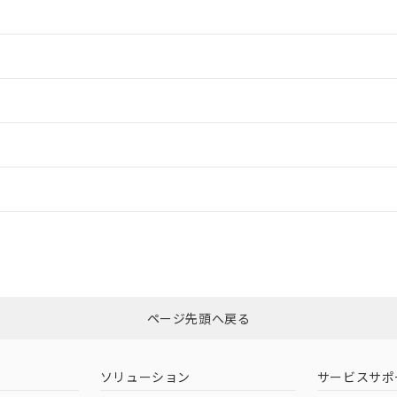
情報更新：2
情報更新：2
ードすることができます。
情報更新：
ログイン/会員登録
適合状況については、「カスタマーサポートセンタ お客様相談室」または貴社
みください。
非含有証明書
※3
ページ先頭へ戻る
ダウンロードはこちら
ソリューション
サービスサポ