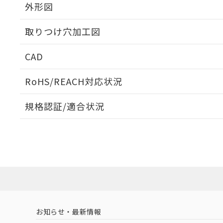
外形図
取りつけ穴加工図
CAD
ログイン/会員登録いただくと、CADデータをダウンロ
RoHS/REACH対応状況
規格認証/適合状況
EU RoHS
注意事項・凡例
A22NN-BPA-NWA-P222-NNについての規格認証/
営業員または販売店にお問い合わせください。
ダウンロードデータをご利用いただく前に、以下を必ずお読
対応状況
対応予定月
※1
※2
ソフトウェアの使用条件
対応済み
お知らせ・最新情報
中国 RoHS
注意事項・凡例