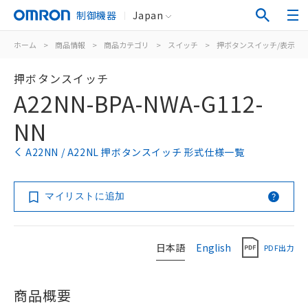
制御機器
Japan
ホーム
>
商品情報
>
商品カテゴリ
>
スイッチ
>
押ボタンスイッチ/表示灯
押ボタンスイッチ
A22NN-BPA-NWA-G112-
NN
A22NN / A22NL 押ボタンスイッチ 形式仕様一覧
マイリストに追加
日本語
English
PDF出力
商品概要