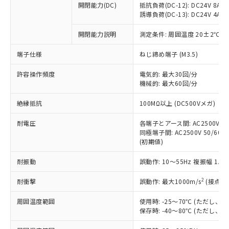
開閉能力(DC)
抵抗負荷(DC-12): DC24V 8A/DC
商品です。
誘導負荷(DC-13): DC24V 4A/DC
対応予定なし：EU RoHS指令（10物質）の
以下の条件をお読みいただき、同意のうえ
非含有に非対応の商品で、対応品を出す予
開閉能力説明
測定条件: 周囲温度 20±2℃、
ご利用ください。
定はありません。
調査・確認中：EU RoHS指令（10物質）の
端子仕様
ねじ締め端子 (M3.5)
本サービスは、当社制御機器事業取扱
※1 中国RoHS○×表
非含有の対応状況を調査中または確認中の
商品の当社在庫状況および標準価格
許容操作頻度
商品です。
電気的: 最大30回/分
(税抜)を提供させていただくもので
「○」：最大均質材料含有率が中国RoHSの
機械的: 最大60回/分
非該当品：ライセンス料など無形物で、有
す。
基準値以下であることを示します。
害物質有無と関係のない商品です。
当社制御機器事業取扱商品の中には、
絶縁抵抗
100MΩ以上 (DC500Vメガ)
「×」：最大均質材料含有率が中国RoHSの
仕入先様の事情により、非含有部品として
本サービスの対象外となる商品もある
基準値を超えていることを示します。
いたものが、含有品と判明した場合などや
当社は、これら貴社製品のうち、外国
ことをご了承ください。
耐電圧
各端子とアース間: AC2500V 50/
「－」：未確認です。当社販売部門へお問
むを得ず変更することがあります。
為替および外国貿易法に定める商品
同極端子間: AC2500V 50/60Hz
在庫状況および標準価格照会結果は、
い合わせください。
（以下｢規制貨物等」という）を輸出
(初期値)
記載している更新日時点での社内デー
*EU RoHS指令（10物質）：
または国外への提供する場合は、日本
記
タに基づき作成されるものであり、閲
説明
鉛(Pb) 1000ppm以下、 水銀(Hg) 1000ppm以下、 カド
*中国RoHS10物質の基準値 (GB/T26572)：
耐振動
誤動作: 10～55Hz 複振幅 1.
国政府の輸出許可(または役務取引許
号
覧された時点での実際の在庫および標
ミウム(Cd) 100ppm以下、
Pb(鉛) :1000ppm、 Hg(水銀) : 1000ppm、 Cd(カドミウ
可)を取得するなどの必要な手続きを
六価クロム(Cr(Ⅵ)) 1000ppm以下、ポリ臭化ビフェニル
ム) : 100ppm、
準価格とは異なる場合があることをご
類(PBB) 1000ppm以下、ポリ臭化ジフェニルエーテル類
2
耐衝撃
誤動作: 最大1000m/s
(接点開
Cr(Ⅵ)(六価クロム) : 1000ppm、 PBBs(ポリ臭化ビフェ
とります。
了承ください。
(PBDE) 1000ppm以下、フタル酸ビス(2-エチルヘキシ
○
一定数以上の在庫あり
ニル類) : 1000ppm、 PBDEs(ポリ臭化ジフェニルエーテ
当社は規制貨物を破棄する場合は、完
ル) (DEHP)(別名：DOP) 1000ppm以下、フタル酸ブチ
正式な納期状況および標準価格はお客
ル類) : 1000ppm、
周囲温度範囲
使用時: -25～70℃ (ただし
ルベンジル（BBP） 1000ppm以下、フタル酸ジブチル
全に破砕するなど、違法に輸出されな
DBP(フタル酸ジブチル) : 1000ppm、 DIBP(フタル酸ジ
様のお取引先、またはお客様担当のオ
保存時: -40～80℃ (ただし
（DBP） 1000ppm以下、フタル酸ジイソブチル
イソブチル) : 1000ppm、 BBP(フタル酸ブチルベンジ
△
一定数には満たないが在庫あり
いよう必要な手段を講じます。
ムロン制御機器販売店・当社販売員に
(DIBP) 1000ppm以下
ル) : 1000ppm、
当社は貴社製品を、核兵器、ミサイ
但し、RoHS指令で産業用監視および制御機器に対する
DEHP(フタル酸ビス(2-エチルヘキシル)) : 1000ppm