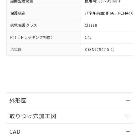
ご相談ください。
周囲湿度範囲
使用時: 35～85%RH
適用除外項目は除く。
ル、化学兵器、生物兵器またはその他
－
在庫なし(最新の在庫状況につ
オムロン制御機器販売店や当社販売拠
フタル酸エステル類の４物質については閾値を超える意
武器並びにこれらの製造装置等に一切
いては、お客様のお取引先、ま
図的な使用がないことを確認しています。
保護構造
パネル前面: IP66、NEMA4X, N
点は「
販売ネットワーク
」をご確認
※2 環境保護使用期限
使用いたしません。
たはお客様担当のオムロン制御
ください。
当社は、貴社製品を第三者に販売する
感電保護クラス
Class II
機器販売店・当社販売員にご確
在庫状況および標準価格結果を当社の
※2 対応予定月
「ｅ」：有害物質（10物質）のすべてが基
場合は、上記1、2および3の内容を当
認ください)
事前の承諾なく第三者に漏洩または開
準値以下であることを示します。
PTI（トラッキング特性）
175
該第三者に通知します。また当社は、
示しないようお願いします。
部品在庫の切り替え状況などにより、予定
「10」：通常の使用状況下において有害物
販売先および販売に係わる関係者が違
マイパーツ機能（部品リスト作成サー
空
受注生産機種、また在庫状況の
汚染度
3 (EN60947-5-1)
月が前後することがあります。
質が外部に漏えいし、環境に深刻な影響を
法に輸出するおそれがある場合は、取
ビス）をご利用いただくには、I-Web
白
情報を公開していない機種
及ぼさない年数を意味します。
り引きをいたしません。
メンバーズにご登録されている必要が
「－」：未確認です。当社販売部門へお問
あります。
い合わせください。
お客様が当ウェブサイト上で当社にご
※3 非含有証明書ダウンロード
登録された部品リストについて、当社
および当社の共同利用者が、当社の製
下記の非含有証明書をダウンロードするこ
品・サービスに関するお客様との取
とができます。
合意する
キャンセル
引・商談に必要な範囲で利用すること
外形図
をご了承ください。
EU RoHS指令（10物質）の非含有証明書
※当社の共同利用者とは、
情報更新：2026/05/21
"個人情報
取りつけ穴加工図
51物質の非含有証明書（当社基準）
の共同利用に関して"
の「1.共同利
※本証明書は発行日時点で非含有を証明す
用者の範囲」に記載されている法人を
情報更新：2026/05/21
るもので、過去に遡って非含有を証明する
CAD
指します。
ものではありません。