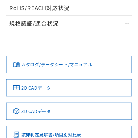
また、RoHS指令のフタル酸エステル類４
ログイン/会員登録いただくと、CADデータをダウンロー
RoHS/REACH対応状況
物質の対応では、対応完了までの期間は出
ドすることができます。
荷製品に未対応品が混在することから備考
情報更新：2026/7/29
欄に対応日を記載しておりました。
規格認証/適合状況
既に当社にて対応品への在庫切替を完了
ログイン/会員登録
EU RoHS
注意事項・凡例
していることから、特段のことがない限
UL認証
CSA認証
CEマーキング
り、2022年1月12日より割愛しておりま
す。
Yes
Yes
Yes
対応状況
対応予定月
※1
※2
ダウンロードデータをご利用いただく前に、以下を必ずお読
みください。
カタログ/データシート/マニュアル
対応済み
ソフトウェアの使用条件
LR型式承認
DNV型式承認
BV型式承認
KR型式承
（イギリス
（ノルウェー
（フランス
（韓国
船舶規格）
船舶規格）
船舶規格）
船舶規格
中国 RoHS
注意事項・凡例
2D CADデータ
No
No
No
No
中国 RoHS表
※1 ※2
3D CADデータ
この製品の規格認証/適合状況ページへ
Pb
Hg
Cd
Cr(VI)
その他の認証はこちらのページからご検索ください
該非判定見解書/項目別対比表
O
O
O
O