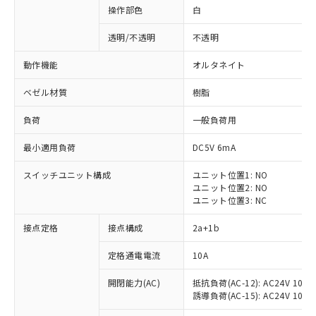
操作部色
白
透明/不透明
不透明
動作機能
オルタネイト
ベゼル材質
樹脂
負荷
一般負荷用
最小適用負荷
DC5V 6mA
スイッチユニット構成
ユニット位置1: NO
ユニット位置2: NO
ユニット位置3: NC
※1 対応状況
接点定格
接点構成
2a+1b
対応済み：EU RoHS指令（10物質）の
定格通電電流
10A
非含有に対応した製品が提供可能な商品で
開閉能力(AC)
抵抗負荷(AC-12): AC24V 10A/A
す。
誘導負荷(AC-15): AC24V 10A/AC
対応予定：EU RoHS指令（10物質）の非含
ご利用条件
有に対応した製品に切り替える予定のある