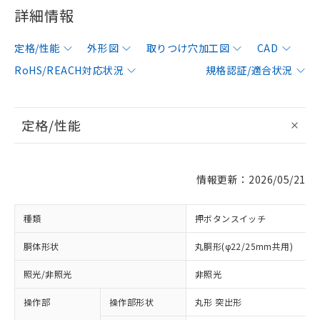
詳細情報
定格/性能
外形図
取りつけ穴加工図
CAD
RoHS/REACH対応状況
規格認証/適合状況
定格/性能
情報更新：2026/05/21
種類
押ボタンスイッチ
胴体形状
丸胴形(φ22/25mm共用)
照光/非照光
非照光
操作部
操作部形状
丸形 突出形