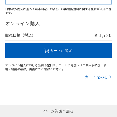
日本の外為法に基づく該非判定、およびEAR再輸出規制に関する見解が入手でき
ます。
"対応済み"や非含有の記載がされた商品であっても、流通
在庫等で未対応品が混在する可能性があります。
オンライン購入
非含有品が必要な際は、弊社営業部門もしくは販売店へお
問い合わせください。
¥ 1,720
販売価格（税込）
この製品のRoHS/REACH対応状況ページへ
カートに追加
オンライン購入における出荷予定日は、カートに追加～「ご購入手続き：価
格・納期の確認」画面にてご確認ください。
カートをみる
ページ先頭へ戻る