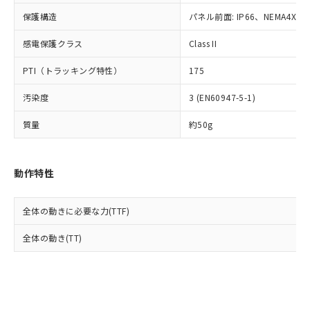
Cr(Ⅵ)(六価クロム) : 1000ppm、 PBBs(ポリ臭化ビフェ
とります。
了承ください。
(PBDE) 1000ppm以下、フタル酸ビス(2-エチルヘキシ
○
一定数以上の在庫あり
ニル類) : 1000ppm、 PBDEs(ポリ臭化ジフェニルエーテ
保護構造
パネル前面: IP66、NEMA4X, N
当社は規制貨物を破棄する場合は、完
ル) (DEHP)(別名：DOP) 1000ppm以下、フタル酸ブチ
正式な納期状況および標準価格はお客
ル類) : 1000ppm、
ルベンジル（BBP） 1000ppm以下、フタル酸ジブチル
全に破砕するなど、違法に輸出されな
DBP(フタル酸ジブチル) : 1000ppm、 DIBP(フタル酸ジ
様のお取引先、またはお客様担当のオ
（DBP） 1000ppm以下、フタル酸ジイソブチル
イソブチル) : 1000ppm、 BBP(フタル酸ブチルベンジ
感電保護クラス
Class II
△
一定数には満たないが在庫あり
いよう必要な手段を講じます。
ムロン制御機器販売店・当社販売員に
(DIBP) 1000ppm以下
ル) : 1000ppm、
当社は貴社製品を、核兵器、ミサイ
但し、RoHS指令で産業用監視および制御機器に対する
DEHP(フタル酸ビス(2-エチルヘキシル)) : 1000ppm
ご相談ください。
PTI（トラッキング特性）
175
適用除外項目は除く。
ル、化学兵器、生物兵器またはその他
－
在庫なし(最新の在庫状況につ
オムロン制御機器販売店や当社販売拠
フタル酸エステル類の４物質については閾値を超える意
武器並びにこれらの製造装置等に一切
いては、お客様のお取引先、ま
図的な使用がないことを確認しています。
点は「
販売ネットワーク
」をご確認
汚染度
3 (EN60947-5-1)
※2 環境保護使用期限
使用いたしません。
たはお客様担当のオムロン制御
ください。
当社は、貴社製品を第三者に販売する
機器販売店・当社販売員にご確
在庫状況および標準価格結果を当社の
質量
約50g
※2 対応予定月
「ｅ」：有害物質（10物質）のすべてが基
場合は、上記1、2および3の内容を当
認ください)
事前の承諾なく第三者に漏洩または開
準値以下であることを示します。
該第三者に通知します。また当社は、
示しないようお願いします。
部品在庫の切り替え状況などにより、予定
「10」：通常の使用状況下において有害物
販売先および販売に係わる関係者が違
マイパーツ機能（部品リスト作成サー
空
受注生産機種、また在庫状況の
動作特性
月が前後することがあります。
質が外部に漏えいし、環境に深刻な影響を
法に輸出するおそれがある場合は、取
ビス）をご利用いただくには、I-Web
白
情報を公開していない機種
及ぼさない年数を意味します。
り引きをいたしません。
メンバーズにご登録されている必要が
「－」：未確認です。当社販売部門へお問
あります。
全体の動きに必要な力(TTF)
い合わせください。
お客様が当ウェブサイト上で当社にご
※3 非含有証明書ダウンロード
全体の動き(TT)
登録された部品リストについて、当社
および当社の共同利用者が、当社の製
下記の非含有証明書をダウンロードするこ
品・サービスに関するお客様との取
とができます。
合意する
キャンセル
引・商談に必要な範囲で利用すること
をご了承ください。
EU RoHS指令（10物質）の非含有証明書