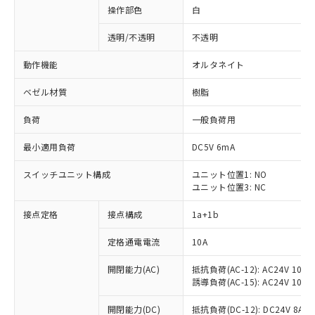
操作部色
白
透明/不透明
不透明
動作機能
オルタネイト
ベゼル材質
樹脂
負荷
一般負荷用
最小適用負荷
DC5V 6mA
スイッチユニット構成
ユニット位置1: NO
ユニット位置3: NC
接点定格
接点構成
1a+1b
定格通電電流
10A
開閉能力(AC)
抵抗負荷(AC-12): AC24V 10A/A
誘導負荷(AC-15): AC24V 10A/AC
※1 対応状況
開閉能力(DC)
抵抗負荷(DC-12): DC24V 8A/DC