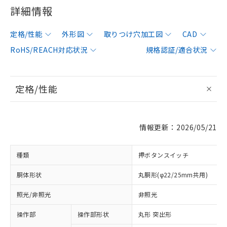
詳細情報
定格/性能
外形図
取りつけ穴加工図
CAD
RoHS/REACH対応状況
規格認証/適合状況
定格/性能
情報更新：2026/05/21
種類
押ボタンスイッチ
胴体形状
丸胴形(φ22/25mm共用)
照光/非照光
非照光
操作部
操作部形状
丸形 突出形