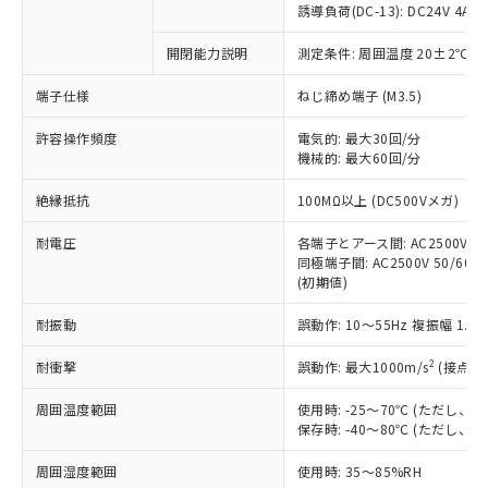
対応済み：EU RoHS指令（10物質）の
誘導負荷(DC-13): DC24V 4A/DC
非含有に対応した製品が提供可能な商品で
す。
開閉能力説明
測定条件: 周囲温度 20±2℃、
対応予定：EU RoHS指令（10物質）の非含
ご利用条件
端子仕様
ねじ締め端子 (M3.5)
有に対応した製品に切り替える予定のある
商品です。
許容操作頻度
電気的: 最大30回/分
対応予定なし：EU RoHS指令（10物質）の
機械的: 最大60回/分
以下の条件をお読みいただき、同意のうえ
非含有に非対応の商品で、対応品を出す予
ご利用ください。
定はありません。
絶縁抵抗
100MΩ以上 (DC500Vメガ)
調査・確認中：EU RoHS指令（10物質）の
本サービスは、当社制御機器事業取扱
※1 中国RoHS○×表
非含有の対応状況を調査中または確認中の
耐電圧
各端子とアース間: AC2500V 50/
商品の当社在庫状況および標準価格
商品です。
同極端子間: AC2500V 50/60Hz
(税抜)を提供させていただくもので
「○」：最大均質材料含有率が中国RoHSの
非該当品：ライセンス料など無形物で、有
(初期値)
す。
基準値以下であることを示します。
害物質有無と関係のない商品です。
当社制御機器事業取扱商品の中には、
「×」：最大均質材料含有率が中国RoHSの
耐振動
誤動作: 10～55Hz 複振幅 1.
仕入先様の事情により、非含有部品として
本サービスの対象外となる商品もある
基準値を超えていることを示します。
いたものが、含有品と判明した場合などや
当社は、これら貴社製品のうち、外国
ことをご了承ください。
2
耐衝撃
誤動作: 最大1000m/s
(接点開
「－」：未確認です。当社販売部門へお問
むを得ず変更することがあります。
為替および外国貿易法に定める商品
在庫状況および標準価格照会結果は、
い合わせください。
（以下｢規制貨物等」という）を輸出
記載している更新日時点での社内デー
周囲温度範囲
使用時: -25～70℃ (ただし
*EU RoHS指令（10物質）：
または国外への提供する場合は、日本
保存時: -40～80℃ (ただし
記
タに基づき作成されるものであり、閲
説明
鉛(Pb) 1000ppm以下、 水銀(Hg) 1000ppm以下、 カド
*中国RoHS10物質の基準値 (GB/T26572)：
国政府の輸出許可(または役務取引許
号
覧された時点での実際の在庫および標
ミウム(Cd) 100ppm以下、
Pb(鉛) :1000ppm、 Hg(水銀) : 1000ppm、 Cd(カドミウ
可)を取得するなどの必要な手続きを
六価クロム(Cr(Ⅵ)) 1000ppm以下、ポリ臭化ビフェニル
周囲湿度範囲
使用時: 35～85%RH
ム) : 100ppm、
準価格とは異なる場合があることをご
類(PBB) 1000ppm以下、ポリ臭化ジフェニルエーテル類