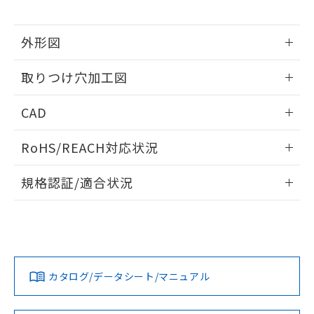
※当社の共同利用者とは、
"個人情報
51物質の非含有証明書（当社基準）
の共同利用に関して"
の「1.共同利
※本証明書は発行日時点で非含有を証明す
用者の範囲」に記載されている法人を
外形図
るもので、過去に遡って非含有を証明する
指します。
ものではありません。
情報更新：2026/05/21
また、RoHS指令のフタル酸エステル類４
取りつけ穴加工図
物質の対応では、対応完了までの期間は出
荷製品に未対応品が混在することから備考
情報更新：2026/05/21
CAD
欄に対応日を記載しておりました。
既に当社にて対応品への在庫切替を完了
ログイン/会員登録いただくと、CADデータをダウンロー
していることから、特段のことがない限
RoHS/REACH対応状況
ドすることができます。
り、2022年1月12日より割愛しておりま
情報更新：2026/7/29
す。
規格認証/適合状況
ログイン/会員登録
EU RoHS
注意事項・凡例
UL認証
CSA認証
CEマーキング
Yes
Yes
Yes
対応状況
対応予定月
※1
※2
ダウンロードデータをご利用いただく前に、以下を必ずお読
みください。
カタログ/データシート/マニュアル
対応済み
ソフトウェアの使用条件
LR型式承認
DNV型式承認
BV型式承認
KR型式承
（イギリス
（ノルウェー
（フランス
（韓国