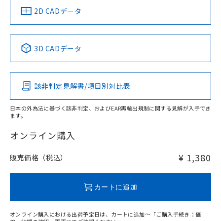
船舶規格）
船舶規格）
船舶規格）
船舶規格
中国 RoHS
注意事項・凡例
2D CADデータ
No
No
No
No
中国 RoHS表
※1 ※2
3D CADデータ
この製品の規格認証/適合状況ページへ
Pb
Hg
Cd
Cr(VI)
その他の認証はこちらのページからご検索ください
該非判定見解書/項目別対比表
O
O
O
O
日本の外為法に基づく該非判定、およびEAR再輸出規制に関する見解が入手でき
ます。
"対応済み"や非含有の記載がされた商品であっても、流通
在庫等で未対応品が混在する可能性があります。
オンライン購入
非含有品が必要な際は、弊社営業部門もしくは販売店へお
問い合わせください。
¥ 1,380
販売価格（税込）
この製品のRoHS/REACH対応状況ページへ
カートに追加
オンライン購入における出荷予定日は、カートに追加～「ご購入手続き：価