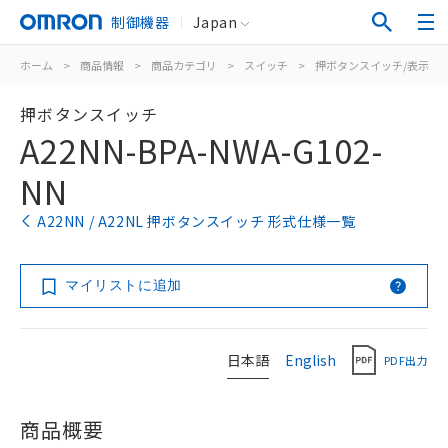
制御機器
Japan
ホーム
>
商品情報
>
商品カテゴリ
>
スイッチ
>
押ボタンスイッチ/表示灯
押ボタンスイッチ
A22NN-BPA-NWA-G102-
NN
A22NN / A22NL 押ボタンスイッチ 形式仕様一覧
マイリストに追加
日本語
English
PDF出力
商品概要