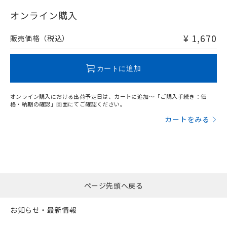
"対応済み"や非含有の記載がされた商品であっても、流通
在庫等で未対応品が混在する可能性があります。
オンライン購入
非含有品が必要な際は、弊社営業部門もしくは販売店へお
問い合わせください。
¥ 1,670
販売価格（税込）
この製品のRoHS/REACH対応状況ページへ
カートに追加
オンライン購入における出荷予定日は、カートに追加～「ご購入手続き：価
格・納期の確認」画面にてご確認ください。
カートをみる
ページ先頭へ戻る
お知らせ・最新情報