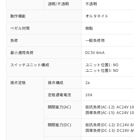
透明/不透明
不透明
動作機能
オルタネイト
ベゼル材質
樹脂
負荷
一般負荷用
最小適用負荷
DC5V 6mA
スイッチユニット構成
ユニット位置1: NO
ユニット位置3: NO
接点定格
接点構成
2a
※1 対応状況
定格通電電流
10A
対応済み：EU RoHS指令（10物質）の
開閉能力(AC)
抵抗負荷(AC-12): AC24V 10A/A
非含有に対応した製品が提供可能な商品で
誘導負荷(AC-15): AC24V 10A/AC
す。
対応予定：EU RoHS指令（10物質）の非含
開閉能力(DC)
抵抗負荷(DC-12): DC24V 8A/DC
ご利用条件
有に対応した製品に切り替える予定のある
誘導負荷(DC-13): DC24V 4A/DC
商品です。