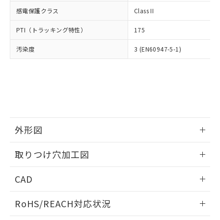
武器並びにこれらの製造装置等に一切
いては、お客様のお取引先、ま
図的な使用がないことを確認しています。
点は「
販売ネットワーク
」をご確認
感電保護クラス
Class II
※2 環境保護使用期限
使用いたしません。
たはお客様担当のオムロン制御
ください。
当社は、貴社製品を第三者に販売する
機器販売店・当社販売員にご確
在庫状況および標準価格結果を当社の
PTI（トラッキング特性）
175
※2 対応予定月
「ｅ」：有害物質（10物質）のすべてが基
場合は、上記1、2および3の内容を当
認ください)
事前の承諾なく第三者に漏洩または開
準値以下であることを示します。
該第三者に通知します。また当社は、
示しないようお願いします。
汚染度
3 (EN60947-5-1)
部品在庫の切り替え状況などにより、予定
「10」：通常の使用状況下において有害物
販売先および販売に係わる関係者が違
マイパーツ機能（部品リスト作成サー
空
受注生産機種、また在庫状況の
月が前後することがあります。
質が外部に漏えいし、環境に深刻な影響を
法に輸出するおそれがある場合は、取
ビス）をご利用いただくには、I-Web
白
情報を公開していない機種
及ぼさない年数を意味します。
り引きをいたしません。
メンバーズにご登録されている必要が
「－」：未確認です。当社販売部門へお問
あります。
い合わせください。
お客様が当ウェブサイト上で当社にご
※3 非含有証明書ダウンロード
登録された部品リストについて、当社
および当社の共同利用者が、当社の製
下記の非含有証明書をダウンロードするこ
外形図
品・サービスに関するお客様との取
とができます。
合意する
キャンセル
引・商談に必要な範囲で利用すること
情報更新：2026/05/21
をご了承ください。
取りつけ穴加工図
EU RoHS指令（10物質）の非含有証明書
※当社の共同利用者とは、
"個人情報
51物質の非含有証明書（当社基準）
情報更新：2026/05/21
の共同利用に関して"
の「1.共同利
CAD
※本証明書は発行日時点で非含有を証明す
用者の範囲」に記載されている法人を
るもので、過去に遡って非含有を証明する
指します。
ログイン/会員登録いただくと、CADデータをダウンロー
ものではありません。
RoHS/REACH対応状況
ドすることができます。
また、RoHS指令のフタル酸エステル類４
物質の対応では、対応完了までの期間は出