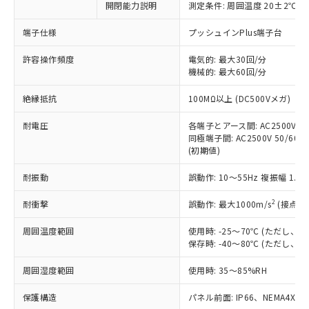
開閉能力説明
測定条件: 周囲温度 20±2℃、
対応予定なし：EU RoHS指令（10物質）の
以下の条件をお読みいただき、同意のうえ
非含有に非対応の商品で、対応品を出す予
ご利用ください。
端子仕様
プッシュインPlus端子台
定はありません。
調査・確認中：EU RoHS指令（10物質）の
本サービスは、当社制御機器事業取扱
許容操作頻度
電気的: 最大30回/分
※1 中国RoHS○×表
非含有の対応状況を調査中または確認中の
機械的: 最大60回/分
商品の当社在庫状況および標準価格
商品です。
(税抜)を提供させていただくもので
「○」：最大均質材料含有率が中国RoHSの
非該当品：ライセンス料など無形物で、有
絶縁抵抗
100MΩ以上 (DC500Vメガ)
す。
基準値以下であることを示します。
害物質有無と関係のない商品です。
当社制御機器事業取扱商品の中には、
「×」：最大均質材料含有率が中国RoHSの
仕入先様の事情により、非含有部品として
耐電圧
各端子とアース間: AC2500V 50/
本サービスの対象外となる商品もある
基準値を超えていることを示します。
いたものが、含有品と判明した場合などや
同極端子間: AC2500V 50/60Hz
当社は、これら貴社製品のうち、外国
ことをご了承ください。
「－」：未確認です。当社販売部門へお問
(初期値)
むを得ず変更することがあります。
為替および外国貿易法に定める商品
在庫状況および標準価格照会結果は、
い合わせください。
（以下｢規制貨物等」という）を輸出
記載している更新日時点での社内デー
耐振動
誤動作: 10～55Hz 複振幅 1.
*EU RoHS指令（10物質）：
または国外への提供する場合は、日本
記
タに基づき作成されるものであり、閲
説明
鉛(Pb) 1000ppm以下、 水銀(Hg) 1000ppm以下、 カド
*中国RoHS10物質の基準値 (GB/T26572)：
国政府の輸出許可(または役務取引許
号
覧された時点での実際の在庫および標
ミウム(Cd) 100ppm以下、
2
耐衝撃
誤動作: 最大1000m/s
(接点開
Pb(鉛) :1000ppm、 Hg(水銀) : 1000ppm、 Cd(カドミウ
可)を取得するなどの必要な手続きを
六価クロム(Cr(Ⅵ)) 1000ppm以下、ポリ臭化ビフェニル
ム) : 100ppm、
準価格とは異なる場合があることをご
類(PBB) 1000ppm以下、ポリ臭化ジフェニルエーテル類
Cr(Ⅵ)(六価クロム) : 1000ppm、 PBBs(ポリ臭化ビフェ
とります。
周囲温度範囲
使用時: -25～70℃ (ただし
了承ください。
(PBDE) 1000ppm以下、フタル酸ビス(2-エチルヘキシ
○
一定数以上の在庫あり
ニル類) : 1000ppm、 PBDEs(ポリ臭化ジフェニルエーテ
当社は規制貨物を破棄する場合は、完
保存時: -40～80℃ (ただし
ル) (DEHP)(別名：DOP) 1000ppm以下、フタル酸ブチ
正式な納期状況および標準価格はお客
ル類) : 1000ppm、
ルベンジル（BBP） 1000ppm以下、フタル酸ジブチル
全に破砕するなど、違法に輸出されな
DBP(フタル酸ジブチル) : 1000ppm、 DIBP(フタル酸ジ
様のお取引先、またはお客様担当のオ
（DBP） 1000ppm以下、フタル酸ジイソブチル
イソブチル) : 1000ppm、 BBP(フタル酸ブチルベンジ
△
一定数には満たないが在庫あり
周囲湿度範囲
使用時: 35～85%RH
いよう必要な手段を講じます。
ムロン制御機器販売店・当社販売員に
(DIBP) 1000ppm以下
ル) : 1000ppm、
当社は貴社製品を、核兵器、ミサイ
但し、RoHS指令で産業用監視および制御機器に対する
DEHP(フタル酸ビス(2-エチルヘキシル)) : 1000ppm
ご相談ください。
適用除外項目は除く。
保護構造
パネル前面: IP66、NEMA4X, N
ル、化学兵器、生物兵器またはその他
－
在庫なし(最新の在庫状況につ
オムロン制御機器販売店や当社販売拠
フタル酸エステル類の４物質については閾値を超える意