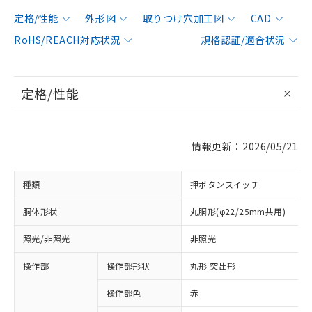
定格/性能
外形図
取りつけ穴加工図
CAD
RoHS/REACH対応状況
規格認証/適合状況
定格/性能
情報更新：2026/05/21
種類
押ボタンスイッチ
胴体形状
丸胴形(φ22/25mm共用)
照光/非照光
非照光
操作部
操作部形状
丸形 突出形
操作部色
赤