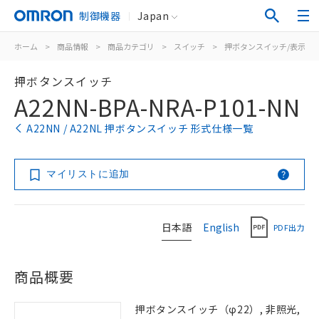
制御機器
Japan
ホーム
>
商品情報
>
商品カテゴリ
>
スイッチ
>
押ボタンスイッチ/表示灯
押ボタンスイッチ
A22NN-BPA-NRA-P101-NN
A22NN / A22NL 押ボタンスイッチ 形式仕様一覧
マイリストに追加
日本語
English
PDF出力
商品概要
押ボタンスイッチ（φ22）, 非照光,