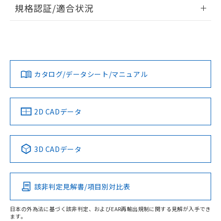
情報更新：2026/7/29
規格認証/適合状況
荷製品に未対応品が混在することから備考
欄に対応日を記載しておりました。
ログイン/会員登録
EU RoHS
注意事項・凡例
A22NN-BPA-NRA-P101-NNについての規格認証/適合状況に
既に当社にて対応品への在庫切替を完了
ついては、「カスタマーサポートセンタ お客様相談室」また
していることから、特段のことがない限
は貴社担当オムロン営業員または販売店にお問い合わせくだ
り、2022年1月12日より割愛しておりま
対応状況
対応予定月
※1
※2
さい。
ダウンロードデータをご利用いただく前に、以下を必ずお読
す。
みください。
カタログ/データシート/マニュアル
対応済み
ソフトウェアの使用条件
お問い合わせ
中国 RoHS
注意事項・凡例
2D CADデータ
中国 RoHS表
※1 ※2
3D CADデータ
Pb
Hg
Cd
Cr(VI)
該非判定見解書/項目別対比表
O
O
O
O
日本の外為法に基づく該非判定、およびEAR再輸出規制に関する見解が入手でき
ます。