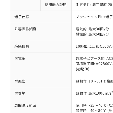
い。
当社は貴社製
DEHP(フタル酸ビス(2-エ
開閉能力説明
測定条件: 周囲温度 2
正式な納期状
置等に一切使
当社販売員に
※2 対応予定月
△
一定数に
当社は、貴社
オムロン制御
また当社は、
端子仕様
プッシュインPlus端
※2 環境保護使
在庫状況およ
部品在庫の切り替
たしません。
－
在庫なし
す。
「ｅ」：有害物質
機器販売
許容操作頻度
電気的: 最大30回/分
マイパーツ機
「10」：通常の
機械的: 最大60回/分
ている必要が
味します。
空
受注生産
お客様が当ウ
※3 非含有証明
「－」：未確認で
白
絶縁抵抗
100MΩ以上 (DC500V
が、当社の製
さい。
下記の非含有証明
耐電圧
各端子とアース間: AC250
※当社の共同
同極端子間: AC2500V 5
いる法人を指
EU RoHS指令（
(初期値)
51物質の非含有証
※本証明書は発行
また、RoHS指
耐振動
誤動作: 10～55Hz 複
混在することから
既に当社にて対応
耐衝撃
誤動作: 最大1000m/s
り割愛しておりま
周囲温度範囲
使用時: -25～70℃
保存時: -40～80℃