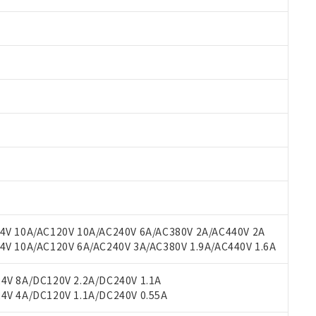
 RoHS指令（10物質）の非含有に対応した製品が提供可能な商品です
oHS指令（10物質）の非含有に対応した製品に切り替える予定のある
 RoHS指令（10物質）の非含有に非対応の商品で、対応品を出す予
 RoHS指令（10物質）の非含有の対応状況を調査中または確認中の
ンス料など無形物で、有害物質有無と関係のない商品です。
○×表
より、非含有部品としていたものが、含有品と判明した場合などやむ
みいただき、同意のうえご利用ください。
材料含有率が中国RoHSの基準値以下であることを示します。
V 10A/AC120V 10A/AC240V 6A/AC380V 2A/AC440V 2A
材料含有率が中国RoHSの基準値を超えていることを示します。
、当社制御機器事業取扱商品の当社在庫状況および標準価格(税抜)
ら貴社製品のうち、外国為替および外国貿易法に定める商品（以下｢
質）：
 10A/AC120V 6A/AC240V 3A/AC380V 1.9A/AC440V 1.6A
す。当社販売部門へお問い合わせください。
 水銀(Hg) 1000ppm以下、 カドミウム(Cd) 100ppm以下、
たは国外への提供する場合は、日本国政府の輸出許可(または役務取
000ppm以下、ポリ臭化ビフェニル類(PBB) 1000ppm以下、ポリ臭化ジフェニルエーテル類(P
事業取扱商品の中には、本サービスの対象外となる商品もあること
手続きをとります。
キシル) (DEHP)(別名：DOP) 1000ppm以下、フタル酸ブチルベンジル（BBP） 100
V 8A/DC120V 2.2A/DC240V 1.1A
(GB/T26572)：
以下、フタル酸ジイソブチル (DIBP) 1000ppm以下
び標準価格照会結果は、記載している更新日時点での社内データに
物を破棄する場合は、完全に破砕するなど、違法に輸出されないよ
(水銀) : 1000ppm、 Cd(カドミウム) : 100ppm、
V 4A/DC120V 1.1A/DC240V 0.55A
業用監視および制御機器に対する適用除外項目は除く。
覧された時点での実際の在庫および標準価格とは異なる場合がある
1000ppm、 PBBs(ポリ臭化ビフェニル類) : 1000ppm、 PBDEs(ポリ臭化ジフェニルエーテル類
物質については閾値を超える意図的な使用がないことを確認しています。
上の在庫あり
 1000ppm、 DIBP(フタル酸ジイソブチル) : 1000ppm、 BBP(フタル酸ブチルベンジル) :