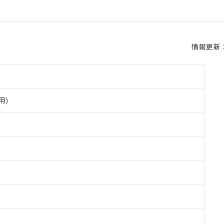
情報更新：2
用)