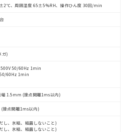
品を、核兵器、ミサイル、化学兵器、生物兵器またはその他武器並
チルヘキシル)) : 1000ppm
0±2℃、周囲湿度 65±5%RH、操作ひん度 30回/min
況および標準価格はお客様のお取引先、またはお客様担当のオムロ
用いたしません。
ご相談ください。
は満たないが在庫あり
製品を第三者に販売する場合は、上記1、2および3の内容を当該第
機器販売店や当社販売拠点は「
販売ネットワーク
」をご確認くだ
販売先および販売に係わる関係者が違法に輸出するおそれがある場
子台
用期限
び標準価格結果を当社の事前の承諾なく第三者に漏洩または開示し
え状況などにより、予定月が前後することがあります。
(最新の在庫状況については、お客様のお取引先、またはお客様担当
（10物質）のすべてが基準値以下であることを示します。
店・当社販売員にご確認ください)
能（部品リスト作成サービス）をご利用いただくには、I-Webメン
使用状況下において有害物質が外部に漏えいし、環境に深刻な影響を
あります。
機種、また在庫状況の情報を公開していない機種
ェブサイト上で当社にご登録された部品リストについて、当社およ
書ダウンロード
す。当社販売部門へお問い合わせください。
メガ)
品・サービスに関するお客様との取引・商談に必要な範囲で利用す
合意する
キャンセル
書をダウンロードすることができます。
0V 50/60Hz 1min
利用者とは、
"個人情報の共同利用に関して"
の「1.共同利用者の
0/60Hz 1min
します。
10物質）の非含有証明書
明書（当社基準）
日時点で非含有を証明するもので、過去に遡って非含有を証明するも
令のフタル酸エステル類４物質の対応では、対応完了までの期間は出
振幅 1.5mm (接点開離1ms以内)
備考欄に対応日を記載しておりました。
品への在庫切替を完了していることから、特段のことがない限り、20
2
(接点開離1ms以内)
す。
 (ただし、氷結、結露しないこと)
 (ただし、氷結、結露しないこと)