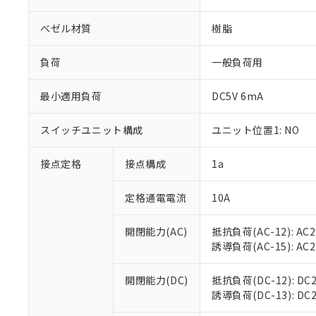
ベゼル材質
樹脂
負荷
一般負荷用
※1 対応状況
最小適用負荷
DC5V 6mA
対応済み：EU
スイッチユニット構成
ユニット位置1: NO
対応予定：EU R
対応予定なし：EU
接点定格
接点構成
1a
調査・確認中：EU
ご利用条件
非該当品：ライセ
※1 中国RoHS
定格通電電流
10A
仕入先様の事情に
があります。
以下の条件をお読
「○」：最大均質
開閉能力(AC)
抵抗負荷(AC-12): AC24
「×」：最大均質
本サービスは
当社は、これ
*EU RoHS指令（10物
誘導負荷(AC-15): AC24V
「－」：未確認で
鉛(Pb) 1000ppm以下、
くものです。
う）を輸出ま
記
説明
六価クロム(Cr(Ⅵ)) 1
当社制御機器
などの必要な
フタル酸ビス(2-エチルヘ
号
開閉能力(DC)
抵抗負荷(DC-12): DC24
*中国RoHS10物質の基準値 
ル（DBP） 1000ppm
在庫状況およ
当社は規制貨
Pb(鉛) :1000ppm、 Hg
誘導負荷(DC-13): DC24
但し、RoHS指令で産
のであり、閲
ます。
Cr(Ⅵ)(六価クロム) : 
フタル酸エステル類の４
○
一定数以
DBP(フタル酸ジブチル) :