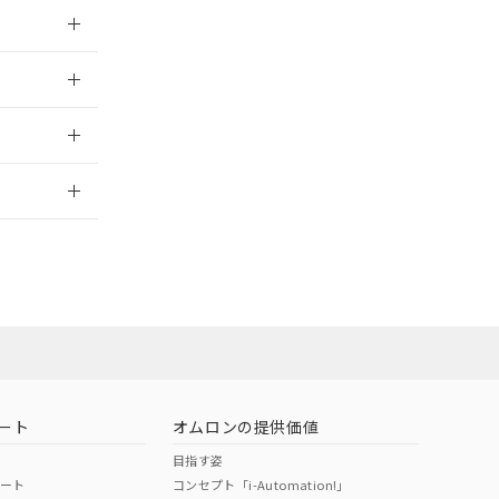
026/05/21
026/05/21
2026/7/29
担当オムロン
お問い合わせ
ート
オムロンの提供価値
目指す姿
ポート
コンセプト「i-Automation!」