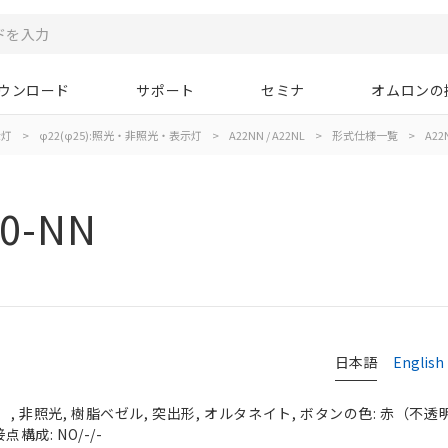
ウンロード
サポート
セミナ
オムロンの
示灯
>
φ22(φ25):照光・非照光・表示灯
>
A22NN / A22NL
>
形式仕様一覧
>
A22
00-NN
日本語
English
 非照光, 樹脂ベゼル, 突出形, オルタネイト, ボタンの色: 赤（不透明）,
点構成: NO/-/-