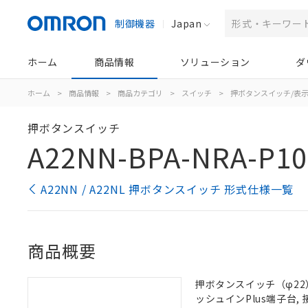
制御機器
Japan
ホーム
商品情報
ソリューション
ダ
ホーム
>
商品情報
>
商品カテゴリ
>
スイッチ
>
押ボタンスイッチ/表
押ボタンスイッチ
A22NN-BPA-NRA-P1
A22NN / A22NL 押ボタンスイッチ 形式仕様一覧
商品概要
押ボタンスイッチ（φ22）,
ッシュインPlus端子台, 接