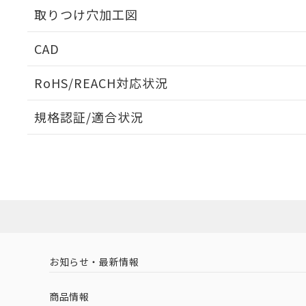
取りつけ穴加工図
CAD
ログイン/会員登録いただくと、CADデータをダウンロ
RoHS/REACH対応状況
規格認証/適合状況
EU RoHS
注意事項・凡例
A22NN-BPA-NRA-P100-NNについての規格認証/適
営業員または販売店にお問い合わせください。
ダウンロードデータをご利用いただく前に、以下を必ずお読
対応状況
対応予定月
※1
※2
ソフトウェアの使用条件
対応済み
お知らせ・最新情報
中国 RoHS
注意事項・凡例
商品情報