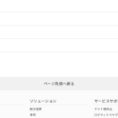
情報更新：2
情報更新：2
ードすることができます。
情報更新：
ログイン/会員登録
合状況については、「カスタマーサポートセンタ お客様相談室」または貴社
みください。
非含有証明書
※3
ページ先頭へ戻る
ダウンロードはこちら
ソリューション
サービスサポ
解決提案
テスト機貸出
事例
ロボティクスサ