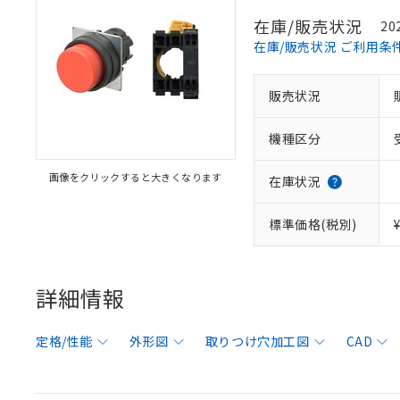
在庫/販売状況
20
在庫/販売状況 ご利用条
販売状況
機種区分
画像をクリックすると大きくなります
在庫状況
標準価格(税別)
詳細情報
定格/性能
外形図
取りつけ穴加工図
CAD