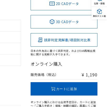
2D CADデータ
在庫・価格
無料テスト機
3D CADデータ
該非判定見解書/項目別対比表
日本の外為法に基づく該非判定、およびEAR再輸出規
制に関する見解が入手できます。
オンライン購入
¥ 1,190
販売価格（税込）
カートに追加
オンライン購入における出荷予定日は、カートに追加
～「ご購入手続き：価格・納期の確認」画面にてご確