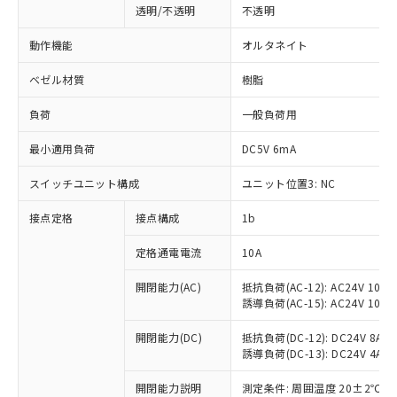
透明/不透明
不透明
動作機能
オルタネイト
ベゼル材質
樹脂
負荷
一般負荷用
最小適用負荷
DC5V 6mA
スイッチユニット構成
ユニット位置3: NC
接点定格
接点構成
1b
※1 対応状況
定格通電電流
10A
対応済み：EU RoHS指令（10物質）の
開閉能力(AC)
抵抗負荷(AC-12): AC24V 10A/A
誘導負荷(AC-15): AC24V 10A/AC
非含有に対応した製品が提供可能な商品で
す。
開閉能力(DC)
抵抗負荷(DC-12): DC24V 8A/DC
対応予定：EU RoHS指令（10物質）の非含
誘導負荷(DC-13): DC24V 4A/DC
ご利用条件
有に対応した製品に切り替える予定のある
商品です。
開閉能力説明
測定条件: 周囲温度 20±2℃、