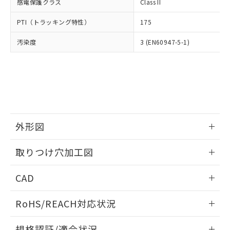
いては、お客様のお取引先、ま
図的な使用がないことを確認しています。
感電保護クラス
Class II
点は「
販売ネットワーク
」をご確認
※2 環境保護使用期限
使用いたしません。
たはお客様担当のオムロン制御
ください。
当社は、貴社製品を第三者に販売する
PTI（トラッキング特性）
175
機器販売店・当社販売員にご確
在庫状況および標準価格結果を当社の
※2 対応予定月
「ｅ」：有害物質（10物質）のすべてが基
場合は、上記1、2および3の内容を当
認ください)
事前の承諾なく第三者に漏洩または開
準値以下であることを示します。
汚染度
3 (EN60947-5-1)
該第三者に通知します。また当社は、
示しないようお願いします。
部品在庫の切り替え状況などにより、予定
「10」：通常の使用状況下において有害物
販売先および販売に係わる関係者が違
マイパーツ機能（部品リスト作成サー
空
受注生産機種、また在庫状況の
月が前後することがあります。
質が外部に漏えいし、環境に深刻な影響を
法に輸出するおそれがある場合は、取
ビス）をご利用いただくには、I-Web
白
情報を公開していない機種
及ぼさない年数を意味します。
り引きをいたしません。
メンバーズにご登録されている必要が
「－」：未確認です。当社販売部門へお問
あります。
い合わせください。
お客様が当ウェブサイト上で当社にご
※3 非含有証明書ダウンロード
登録された部品リストについて、当社
および当社の共同利用者が、当社の製
外形図
下記の非含有証明書をダウンロードするこ
品・サービスに関するお客様との取
とができます。
合意する
キャンセル
引・商談に必要な範囲で利用すること
情報更新：2026/05/21
取りつけ穴加工図
をご了承ください。
EU RoHS指令（10物質）の非含有証明書
※当社の共同利用者とは、
"個人情報
情報更新：2026/05/21
51物質の非含有証明書（当社基準）
の共同利用に関して"
の「1.共同利
CAD
※本証明書は発行日時点で非含有を証明す
用者の範囲」に記載されている法人を
るもので、過去に遡って非含有を証明する
ログイン/会員登録いただくと、CADデータをダウンロー
指します。
RoHS/REACH対応状況
ものではありません。
ドすることができます。
また、RoHS指令のフタル酸エステル類４
情報更新：2026/7/29
物質の対応では、対応完了までの期間は出
規格認証/適合状況