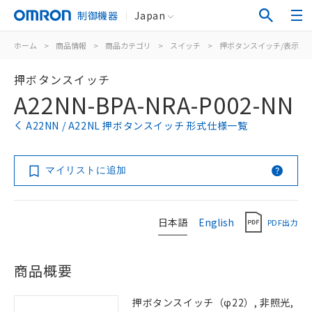
制御機器
Japan
ホーム
>
商品情報
>
商品カテゴリ
>
スイッチ
>
押ボタンスイッチ/表示灯
押ボタンスイッチ
A22NN-BPA-NRA-P002-NN
A22NN / A22NL 押ボタンスイッチ 形式仕様一覧
マイリストに追加
日本語
English
PDF出力
商品概要
押ボタンスイッチ（φ22）, 非照光,