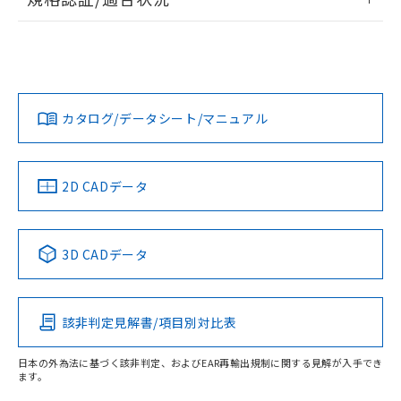
荷製品に未対応品が混在することから備考
ログイン/会員登録
EU RoHS
注意事項・凡例
欄に対応日を記載しておりました。
A22NN-BPA-NRA-P002-NNについての規格認証/適合状況に
既に当社にて対応品への在庫切替を完了
ついては、「カスタマーサポートセンタ お客様相談室」また
していることから、特段のことがない限
は貴社担当オムロン営業員または販売店にお問い合わせくだ
対応状況
対応予定月
※1
※2
り、2022年1月12日より割愛しておりま
さい。
ダウンロードデータをご利用いただく前に、以下を必ずお読
す。
みください。
カタログ/データシート/マニュアル
対応済み
ソフトウェアの使用条件
お問い合わせ
中国 RoHS
注意事項・凡例
2D CADデータ
中国 RoHS表
※1 ※2
3D CADデータ
Pb
Hg
Cd
Cr(VI)
該非判定見解書/項目別対比表
O
O
O
O
日本の外為法に基づく該非判定、およびEAR再輸出規制に関する見解が入手でき
ます。
"対応済み"や非含有の記載がされた商品であっても、流通