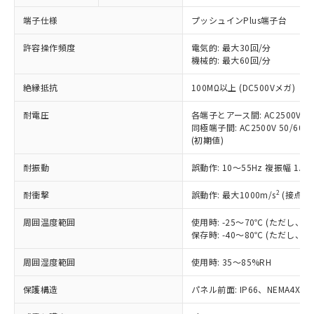
対応予定なし：EU RoHS指令（10物質）の
以下の条件をお読みいただき、同意のうえ
非含有に非対応の商品で、対応品を出す予
端子仕様
プッシュインPlus端子台
ご利用ください。
定はありません。
調査・確認中：EU RoHS指令（10物質）の
許容操作頻度
電気的: 最大30回/分
本サービスは、当社制御機器事業取扱
※1 中国RoHS○×表
非含有の対応状況を調査中または確認中の
機械的: 最大60回/分
商品の当社在庫状況および標準価格
商品です。
(税抜)を提供させていただくもので
「○」：最大均質材料含有率が中国RoHSの
絶縁抵抗
100MΩ以上 (DC500Vメガ)
非該当品：ライセンス料など無形物で、有
す。
基準値以下であることを示します。
害物質有無と関係のない商品です。
当社制御機器事業取扱商品の中には、
耐電圧
各端子とアース間: AC2500V 50/
「×」：最大均質材料含有率が中国RoHSの
仕入先様の事情により、非含有部品として
本サービスの対象外となる商品もある
同極端子間: AC2500V 50/60Hz
基準値を超えていることを示します。
いたものが、含有品と判明した場合などや
当社は、これら貴社製品のうち、外国
(初期値)
ことをご了承ください。
「－」：未確認です。当社販売部門へお問
むを得ず変更することがあります。
為替および外国貿易法に定める商品
在庫状況および標準価格照会結果は、
い合わせください。
（以下｢規制貨物等」という）を輸出
耐振動
誤動作: 10～55Hz 複振幅 1.
記載している更新日時点での社内デー
*EU RoHS指令（10物質）：
または国外への提供する場合は、日本
記
タに基づき作成されるものであり、閲
説明
鉛(Pb) 1000ppm以下、 水銀(Hg) 1000ppm以下、 カド
*中国RoHS10物質の基準値 (GB/T26572)：
2
耐衝撃
誤動作: 最大1000m/s
(接点開
国政府の輸出許可(または役務取引許
号
覧された時点での実際の在庫および標
ミウム(Cd) 100ppm以下、
Pb(鉛) :1000ppm、 Hg(水銀) : 1000ppm、 Cd(カドミウ
可)を取得するなどの必要な手続きを
六価クロム(Cr(Ⅵ)) 1000ppm以下、ポリ臭化ビフェニル
ム) : 100ppm、
準価格とは異なる場合があることをご
類(PBB) 1000ppm以下、ポリ臭化ジフェニルエーテル類
周囲温度範囲
使用時: -25～70℃ (ただし
Cr(Ⅵ)(六価クロム) : 1000ppm、 PBBs(ポリ臭化ビフェ
とります。
了承ください。
(PBDE) 1000ppm以下、フタル酸ビス(2-エチルヘキシ
○
一定数以上の在庫あり
ニル類) : 1000ppm、 PBDEs(ポリ臭化ジフェニルエーテ
保存時: -40～80℃ (ただし
当社は規制貨物を破棄する場合は、完
ル) (DEHP)(別名：DOP) 1000ppm以下、フタル酸ブチ
正式な納期状況および標準価格はお客
ル類) : 1000ppm、
ルベンジル（BBP） 1000ppm以下、フタル酸ジブチル
全に破砕するなど、違法に輸出されな
DBP(フタル酸ジブチル) : 1000ppm、 DIBP(フタル酸ジ
様のお取引先、またはお客様担当のオ
周囲湿度範囲
使用時: 35～85%RH
（DBP） 1000ppm以下、フタル酸ジイソブチル
イソブチル) : 1000ppm、 BBP(フタル酸ブチルベンジ
△
一定数には満たないが在庫あり
いよう必要な手段を講じます。
ムロン制御機器販売店・当社販売員に
(DIBP) 1000ppm以下
ル) : 1000ppm、
当社は貴社製品を、核兵器、ミサイ
但し、RoHS指令で産業用監視および制御機器に対する
DEHP(フタル酸ビス(2-エチルヘキシル)) : 1000ppm
ご相談ください。
保護構造
パネル前面: IP66、NEMA4X, N
適用除外項目は除く。
ル、化学兵器、生物兵器またはその他
－
在庫なし(最新の在庫状況につ
オムロン制御機器販売店や当社販売拠
フタル酸エステル類の４物質については閾値を超える意
武器並びにこれらの製造装置等に一切