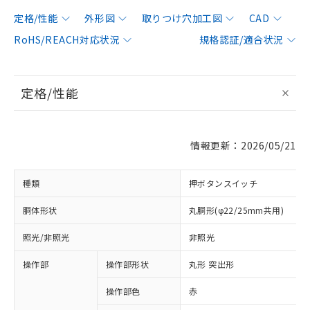
定格/性能
外形図
取りつけ穴加工図
CAD
RoHS/REACH対応状況
規格認証/適合状況
定格/性能
情報更新：2026/05/21
種類
押ボタンスイッチ
胴体形状
丸胴形(φ22/25mm共用)
照光/非照光
非照光
操作部
操作部形状
丸形 突出形
操作部色
赤