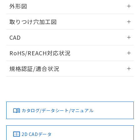
の共同利用に関して"
の「1.共同利
外形図
※本証明書は発行日時点で非含有を証明す
用者の範囲」に記載されている法人を
るもので、過去に遡って非含有を証明する
指します。
情報更新：2026/05/21
ものではありません。
取りつけ穴加工図
また、RoHS指令のフタル酸エステル類４
物質の対応では、対応完了までの期間は出
情報更新：2026/05/21
CAD
荷製品に未対応品が混在することから備考
欄に対応日を記載しておりました。
ログイン/会員登録いただくと、CADデータをダウンロー
既に当社にて対応品への在庫切替を完了
RoHS/REACH対応状況
ドすることができます。
していることから、特段のことがない限
情報更新：2026/7/29
り、2022年1月12日より割愛しておりま
規格認証/適合状況
す。
ログイン/会員登録
EU RoHS
注意事項・凡例
UL認証
CSA認証
CEマーキング
Yes
Yes
Yes
対応状況
対応予定月
※1
※2
ダウンロードデータをご利用いただく前に、以下を必ずお読
みください。
カタログ/データシート/マニュアル
対応済み
ソフトウェアの使用条件
LR型式承認
DNV型式承認
BV型式承認
KR型式承
（イギリス
（ノルウェー
（フランス
（韓国
船舶規格）
船舶規格）
船舶規格）
船舶規格
中国 RoHS
注意事項・凡例
2D CADデータ