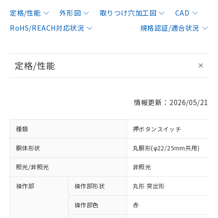
定格/性能
外形図
取りつけ穴加工図
CAD
RoHS/REACH対応状況
規格認証/適合状況
定格/性能
情報更新：2026/05/21
種類
押ボタンスイッチ
胴体形状
丸胴形(φ22/25mm共用)
照光/非照光
非照光
操作部
操作部形状
丸形 突出形
操作部色
赤