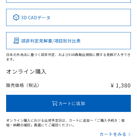
No
No
No
No
中国 RoHS表
※1 ※2
3D CADデータ
この製品の規格認証/適合状況ページへ
Pb
Hg
Cd
Cr(VI)
その他の認証はこちらのページからご検索ください
該非判定見解書/項目別対比表
O
O
O
O
日本の外為法に基づく該非判定、およびEAR再輸出規制に関する見解が入手でき
ます。
"対応済み"や非含有の記載がされた商品であっても、流通
在庫等で未対応品が混在する可能性があります。
オンライン購入
非含有品が必要な際は、弊社営業部門もしくは販売店へお
問い合わせください。
¥ 1,380
販売価格（税込）
この製品のRoHS/REACH対応状況ページへ
カートに追加
オンライン購入における出荷予定日は、カートに追加～「ご購入手続き：価
格・納期の確認」画面にてご確認ください。
カートをみる