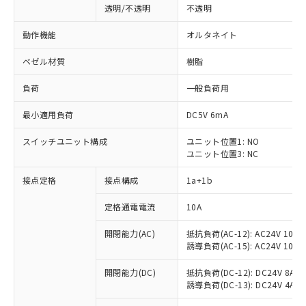
透明/不透明
不透明
動作機能
オルタネイト
ベゼル材質
樹脂
負荷
一般負荷用
最小適用負荷
DC5V 6mA
スイッチユニット構成
ユニット位置1: NO
ユニット位置3: NC
接点定格
接点構成
1a+1b
定格通電電流
10A
開閉能力(AC)
抵抗負荷(AC-12): AC24V 10A/A
誘導負荷(AC-15): AC24V 10A/AC
※1 対応状況
開閉能力(DC)
抵抗負荷(DC-12): DC24V 8A/DC
誘導負荷(DC-13): DC24V 4A/DC
対応済み：EU RoHS指令（10物質）の