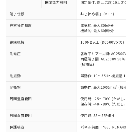
非含有に対応した製品が提供可能な商品で
開閉能力説明
測定条件: 周囲温度 20±2℃、
す。
端子仕様
ねじ締め端子 (M3.5)
対応予定：EU RoHS指令（10物質）の非含
ご利用条件
有に対応した製品に切り替える予定のある
許容操作頻度
電気的: 最大30回/分
商品です。
機械的: 最大60回/分
対応予定なし：EU RoHS指令（10物質）の
以下の条件をお読みいただき、同意のうえ
非含有に非対応の商品で、対応品を出す予
絶縁抵抗
100MΩ以上 (DC500Vメガ)
ご利用ください。
定はありません。
調査・確認中：EU RoHS指令（10物質）の
耐電圧
各端子とアース間: AC2500V 50/
本サービスは、当社制御機器事業取扱
※1 中国RoHS○×表
非含有の対応状況を調査中または確認中の
同極端子間: AC2500V 50/60Hz
商品の当社在庫状況および標準価格
商品です。
(初期値)
(税抜)を提供させていただくもので
「○」：最大均質材料含有率が中国RoHSの
非該当品：ライセンス料など無形物で、有
す。
基準値以下であることを示します。
耐振動
誤動作: 10～55Hz 複振幅 1.
害物質有無と関係のない商品です。
当社制御機器事業取扱商品の中には、
「×」：最大均質材料含有率が中国RoHSの
仕入先様の事情により、非含有部品として
本サービスの対象外となる商品もある
2
耐衝撃
誤動作: 最大1000m/s
(接点開
基準値を超えていることを示します。
いたものが、含有品と判明した場合などや
当社は、これら貴社製品のうち、外国
ことをご了承ください。
「－」：未確認です。当社販売部門へお問
むを得ず変更することがあります。
為替および外国貿易法に定める商品
在庫状況および標準価格照会結果は、
周囲温度範囲
使用時: -25～70℃ (ただし
い合わせください。
（以下｢規制貨物等」という）を輸出
記載している更新日時点での社内デー
保存時: -40～80℃ (ただし
*EU RoHS指令（10物質）：
または国外への提供する場合は、日本
記
タに基づき作成されるものであり、閲
説明
鉛(Pb) 1000ppm以下、 水銀(Hg) 1000ppm以下、 カド
*中国RoHS10物質の基準値 (GB/T26572)：
国政府の輸出許可(または役務取引許
周囲湿度範囲
使用時: 35～85%RH
号
覧された時点での実際の在庫および標
ミウム(Cd) 100ppm以下、
Pb(鉛) :1000ppm、 Hg(水銀) : 1000ppm、 Cd(カドミウ
可)を取得するなどの必要な手続きを
六価クロム(Cr(Ⅵ)) 1000ppm以下、ポリ臭化ビフェニル
ム) : 100ppm、
準価格とは異なる場合があることをご
類(PBB) 1000ppm以下、ポリ臭化ジフェニルエーテル類
Cr(Ⅵ)(六価クロム) : 1000ppm、 PBBs(ポリ臭化ビフェ
保護構造
とります。
パネル前面: IP66、NEMA4X, N
了承ください。
(PBDE) 1000ppm以下、フタル酸ビス(2-エチルヘキシ
○
一定数以上の在庫あり
ニル類) : 1000ppm、 PBDEs(ポリ臭化ジフェニルエーテ