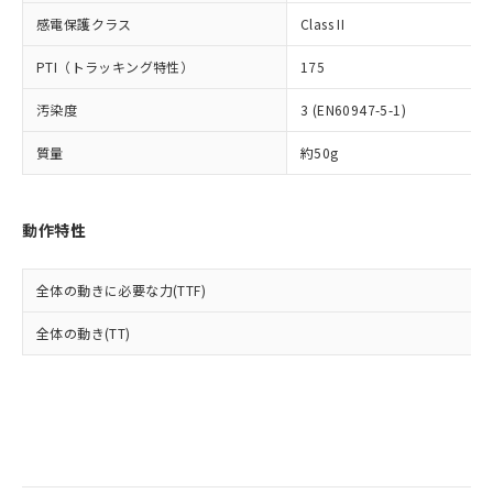
当社は規制貨物を破棄する場合は、完
ル) (DEHP)(別名：DOP) 1000ppm以下、フタル酸ブチ
正式な納期状況および標準価格はお客
ル類) : 1000ppm、
感電保護クラス
Class II
ルベンジル（BBP） 1000ppm以下、フタル酸ジブチル
全に破砕するなど、違法に輸出されな
DBP(フタル酸ジブチル) : 1000ppm、 DIBP(フタル酸ジ
様のお取引先、またはお客様担当のオ
（DBP） 1000ppm以下、フタル酸ジイソブチル
イソブチル) : 1000ppm、 BBP(フタル酸ブチルベンジ
△
一定数には満たないが在庫あり
いよう必要な手段を講じます。
ムロン制御機器販売店・当社販売員に
(DIBP) 1000ppm以下
ル) : 1000ppm、
PTI（トラッキング特性）
175
当社は貴社製品を、核兵器、ミサイ
但し、RoHS指令で産業用監視および制御機器に対する
DEHP(フタル酸ビス(2-エチルヘキシル)) : 1000ppm
ご相談ください。
適用除外項目は除く。
ル、化学兵器、生物兵器またはその他
－
在庫なし(最新の在庫状況につ
オムロン制御機器販売店や当社販売拠
フタル酸エステル類の４物質については閾値を超える意
汚染度
3 (EN60947-5-1)
武器並びにこれらの製造装置等に一切
いては、お客様のお取引先、ま
図的な使用がないことを確認しています。
点は「
販売ネットワーク
」をご確認
※2 環境保護使用期限
使用いたしません。
たはお客様担当のオムロン制御
ください。
質量
約50g
当社は、貴社製品を第三者に販売する
機器販売店・当社販売員にご確
在庫状況および標準価格結果を当社の
※2 対応予定月
「ｅ」：有害物質（10物質）のすべてが基
場合は、上記1、2および3の内容を当
認ください)
事前の承諾なく第三者に漏洩または開
準値以下であることを示します。
該第三者に通知します。また当社は、
示しないようお願いします。
動作特性
部品在庫の切り替え状況などにより、予定
「10」：通常の使用状況下において有害物
販売先および販売に係わる関係者が違
マイパーツ機能（部品リスト作成サー
空
受注生産機種、また在庫状況の
月が前後することがあります。
質が外部に漏えいし、環境に深刻な影響を
法に輸出するおそれがある場合は、取
ビス）をご利用いただくには、I-Web
白
情報を公開していない機種
及ぼさない年数を意味します。
り引きをいたしません。
メンバーズにご登録されている必要が
全体の動きに必要な力(TTF)
「－」：未確認です。当社販売部門へお問
あります。
い合わせください。
全体の動き(TT)
お客様が当ウェブサイト上で当社にご
※3 非含有証明書ダウンロード
登録された部品リストについて、当社
および当社の共同利用者が、当社の製
下記の非含有証明書をダウンロードするこ
品・サービスに関するお客様との取
とができます。
合意する
キャンセル
引・商談に必要な範囲で利用すること
をご了承ください。
EU RoHS指令（10物質）の非含有証明書
※当社の共同利用者とは、
"個人情報
51物質の非含有証明書（当社基準）