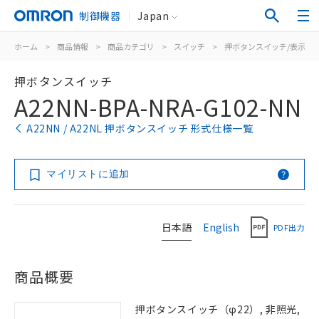
制御機器
Japan
ホーム
>
商品情報
>
商品カテゴリ
>
スイッチ
>
押ボタンスイッチ/表示灯
押ボタンスイッチ
A22NN-BPA-NRA-G102-NN
A22NN / A22NL 押ボタンスイッチ 形式仕様一覧
マイリストに追加
日本語
English
PDF出力
商品概要
押ボタンスイッチ（φ22）, 非照光,