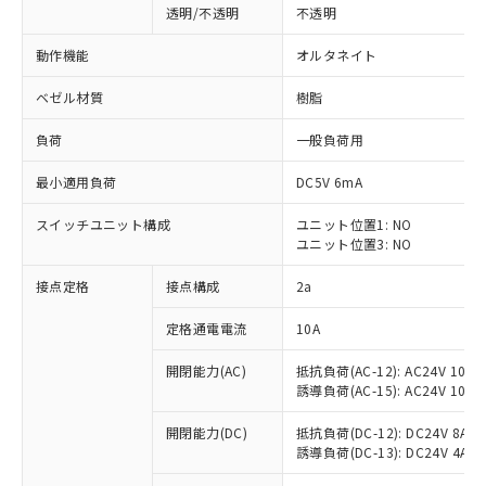
透明/不透明
不透明
動作機能
オルタネイト
ベゼル材質
樹脂
負荷
一般負荷用
最小適用負荷
DC5V 6mA
スイッチユニット構成
ユニット位置1: NO
ユニット位置3: NO
接点定格
接点構成
2a
※1 対応状況
定格通電電流
10A
対応済み：EU RoHS指令（10物質）の
開閉能力(AC)
抵抗負荷(AC-12): AC24V 10A/A
非含有に対応した製品が提供可能な商品で
誘導負荷(AC-15): AC24V 10A/AC
す。
対応予定：EU RoHS指令（10物質）の非含
開閉能力(DC)
抵抗負荷(DC-12): DC24V 8A/DC
ご利用条件
有に対応した製品に切り替える予定のある
誘導負荷(DC-13): DC24V 4A/DC
商品です。