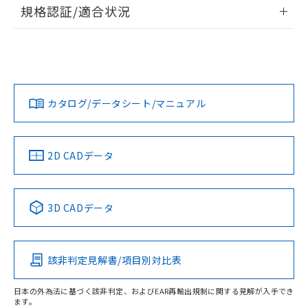
情報更新：2026/7/29
規格認証/適合状況
荷製品に未対応品が混在することから備考
欄に対応日を記載しておりました。
ログイン/会員登録
EU RoHS
注意事項・凡例
既に当社にて対応品への在庫切替を完了
UL認証
CSA認証
CEマーキング
していることから、特段のことがない限
Yes
Yes
Yes
り、2022年1月12日より割愛しておりま
対応状況
対応予定月
※1
※2
ダウンロードデータをご利用いただく前に、以下を必ずお読
す。
みください。
カタログ/データシート/マニュアル
対応済み
ソフトウェアの使用条件
LR型式承認
DNV型式承認
BV型式承認
KR型式承
（イギリス
（ノルウェー
（フランス
（韓国
船舶規格）
船舶規格）
船舶規格）
船舶規格
中国 RoHS
注意事項・凡例
2D CADデータ
No
No
No
No
中国 RoHS表
※1 ※2
3D CADデータ
この製品の規格認証/適合状況ページへ
Pb
Hg
Cd
Cr(VI)
その他の認証はこちらのページからご検索ください
該非判定見解書/項目別対比表
O
O
O
O
日本の外為法に基づく該非判定、およびEAR再輸出規制に関する見解が入手でき
ます。