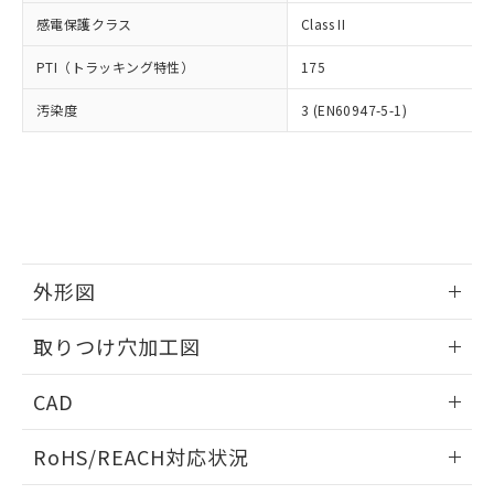
武器並びにこれらの製造装置等に一切
いては、お客様のお取引先、ま
図的な使用がないことを確認しています。
点は「
販売ネットワーク
」をご確認
感電保護クラス
Class II
※2 環境保護使用期限
使用いたしません。
たはお客様担当のオムロン制御
ください。
当社は、貴社製品を第三者に販売する
機器販売店・当社販売員にご確
在庫状況および標準価格結果を当社の
PTI（トラッキング特性）
175
※2 対応予定月
「ｅ」：有害物質（10物質）のすべてが基
場合は、上記1、2および3の内容を当
認ください)
事前の承諾なく第三者に漏洩または開
準値以下であることを示します。
該第三者に通知します。また当社は、
示しないようお願いします。
汚染度
3 (EN60947-5-1)
部品在庫の切り替え状況などにより、予定
「10」：通常の使用状況下において有害物
販売先および販売に係わる関係者が違
マイパーツ機能（部品リスト作成サー
空
受注生産機種、また在庫状況の
月が前後することがあります。
質が外部に漏えいし、環境に深刻な影響を
法に輸出するおそれがある場合は、取
ビス）をご利用いただくには、I-Web
白
情報を公開していない機種
及ぼさない年数を意味します。
り引きをいたしません。
メンバーズにご登録されている必要が
「－」：未確認です。当社販売部門へお問
あります。
い合わせください。
お客様が当ウェブサイト上で当社にご
※3 非含有証明書ダウンロード
登録された部品リストについて、当社
および当社の共同利用者が、当社の製
下記の非含有証明書をダウンロードするこ
外形図
品・サービスに関するお客様との取
とができます。
合意する
キャンセル
引・商談に必要な範囲で利用すること
情報更新：2026/05/21
をご了承ください。
取りつけ穴加工図
EU RoHS指令（10物質）の非含有証明書
※当社の共同利用者とは、
"個人情報
51物質の非含有証明書（当社基準）
情報更新：2026/05/21
の共同利用に関して"
の「1.共同利
CAD
※本証明書は発行日時点で非含有を証明す
用者の範囲」に記載されている法人を
るもので、過去に遡って非含有を証明する
指します。
ログイン/会員登録いただくと、CADデータをダウンロー
ものではありません。
RoHS/REACH対応状況
ドすることができます。
また、RoHS指令のフタル酸エステル類４
物質の対応では、対応完了までの期間は出