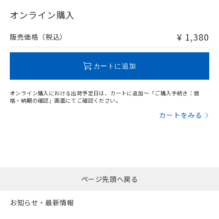
"対応済み"や非含有の記載がされた商品であっても、流通
在庫等で未対応品が混在する可能性があります。
オンライン購入
非含有品が必要な際は、弊社営業部門もしくは販売店へお
問い合わせください。
¥ 1,380
販売価格（税込）
この製品のRoHS/REACH対応状況ページへ
カートに追加
オンライン購入における出荷予定日は、カートに追加～「ご購入手続き：価
格・納期の確認」画面にてご確認ください。
カートをみる
ページ先頭へ戻る
お知らせ・最新情報