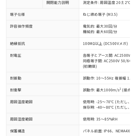
開閉能力説明
測定条件: 周囲温度 20±2℃、
対応予定なし：EU RoHS指令（10物質）の
以下の条件をお読みいただき、同意のうえ
非含有に非対応の商品で、対応品を出す予
ご利用ください。
端子仕様
ねじ締め端子 (M3.5)
定はありません。
調査・確認中：EU RoHS指令（10物質）の
本サービスは、当社制御機器事業取扱
許容操作頻度
電気的: 最大30回/分
※1 中国RoHS○×表
非含有の対応状況を調査中または確認中の
機械的: 最大60回/分
商品の当社在庫状況および標準価格
商品です。
(税抜)を提供させていただくもので
「○」：最大均質材料含有率が中国RoHSの
非該当品：ライセンス料など無形物で、有
絶縁抵抗
100MΩ以上 (DC500Vメガ)
す。
基準値以下であることを示します。
害物質有無と関係のない商品です。
当社制御機器事業取扱商品の中には、
「×」：最大均質材料含有率が中国RoHSの
仕入先様の事情により、非含有部品として
耐電圧
各端子とアース間: AC2500V 50/
本サービスの対象外となる商品もある
基準値を超えていることを示します。
いたものが、含有品と判明した場合などや
同極端子間: AC2500V 50/60Hz
当社は、これら貴社製品のうち、外国
ことをご了承ください。
「－」：未確認です。当社販売部門へお問
(初期値)
むを得ず変更することがあります。
為替および外国貿易法に定める商品
在庫状況および標準価格照会結果は、
い合わせください。
（以下｢規制貨物等」という）を輸出
記載している更新日時点での社内デー
耐振動
誤動作: 10～55Hz 複振幅 1.
*EU RoHS指令（10物質）：
または国外への提供する場合は、日本
記
タに基づき作成されるものであり、閲
説明
鉛(Pb) 1000ppm以下、 水銀(Hg) 1000ppm以下、 カド
*中国RoHS10物質の基準値 (GB/T26572)：
国政府の輸出許可(または役務取引許
号
覧された時点での実際の在庫および標
ミウム(Cd) 100ppm以下、
2
耐衝撃
誤動作: 最大1000m/s
(接点開
Pb(鉛) :1000ppm、 Hg(水銀) : 1000ppm、 Cd(カドミウ
可)を取得するなどの必要な手続きを
六価クロム(Cr(Ⅵ)) 1000ppm以下、ポリ臭化ビフェニル
ム) : 100ppm、
準価格とは異なる場合があることをご
類(PBB) 1000ppm以下、ポリ臭化ジフェニルエーテル類
Cr(Ⅵ)(六価クロム) : 1000ppm、 PBBs(ポリ臭化ビフェ
とります。
周囲温度範囲
使用時: -25～70℃ (ただし
了承ください。
(PBDE) 1000ppm以下、フタル酸ビス(2-エチルヘキシ
○
一定数以上の在庫あり
ニル類) : 1000ppm、 PBDEs(ポリ臭化ジフェニルエーテ
当社は規制貨物を破棄する場合は、完
保存時: -40～80℃ (ただし
ル) (DEHP)(別名：DOP) 1000ppm以下、フタル酸ブチ
正式な納期状況および標準価格はお客
ル類) : 1000ppm、
ルベンジル（BBP） 1000ppm以下、フタル酸ジブチル
全に破砕するなど、違法に輸出されな
DBP(フタル酸ジブチル) : 1000ppm、 DIBP(フタル酸ジ
様のお取引先、またはお客様担当のオ
（DBP） 1000ppm以下、フタル酸ジイソブチル
イソブチル) : 1000ppm、 BBP(フタル酸ブチルベンジ
△
一定数には満たないが在庫あり
周囲湿度範囲
使用時: 35～85%RH
いよう必要な手段を講じます。
ムロン制御機器販売店・当社販売員に
(DIBP) 1000ppm以下
ル) : 1000ppm、
当社は貴社製品を、核兵器、ミサイ
但し、RoHS指令で産業用監視および制御機器に対する
DEHP(フタル酸ビス(2-エチルヘキシル)) : 1000ppm
ご相談ください。
適用除外項目は除く。
保護構造
パネル前面: IP66、NEMA4X, N
ル、化学兵器、生物兵器またはその他
－
在庫なし(最新の在庫状況につ
オムロン制御機器販売店や当社販売拠
フタル酸エステル類の４物質については閾値を超える意