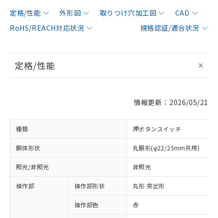
定格/性能
外形図
取りつけ穴加工図
CAD
RoHS/REACH対応状況
規格認証/適合状況
定格/性能
情報更新：2026/05/21
種類
押ボタンスイッチ
胴体形状
丸胴形(φ22/25mm共用)
照光/非照光
非照光
操作部
操作部形状
丸形 突出形
操作部色
赤