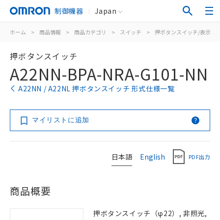
制御機器
Japan
ホーム
>
商品情報
>
商品カテゴリ
>
スイッチ
>
押ボタンスイッチ/表示灯
押ボタンスイッチ
A22NN-BPA-NRA-G101-NN
A22NN / A22NL 押ボタンスイッチ 形式仕様一覧
マイリストに追加
日本語
English
PDF出力
商品概要
押ボタンスイッチ（φ22）, 非照光,