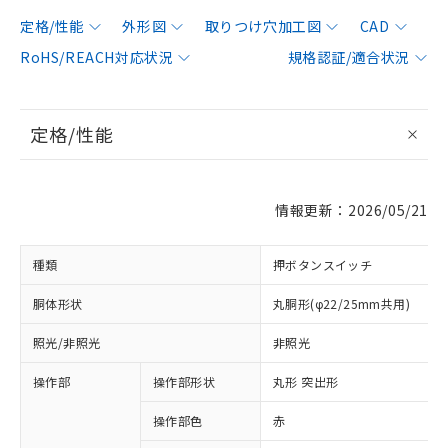
定格/性能
外形図
取りつけ穴加工図
CAD
RoHS/REACH対応状況
規格認証/適合状況
定格/性能
情報更新：2026/05/21
種類
押ボタンスイッチ
胴体形状
丸胴形(φ22/25mm共用)
照光/非照光
非照光
操作部
操作部形状
丸形 突出形
操作部色
赤