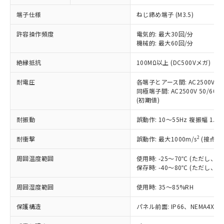
対応予定なし：EU RoHS指令（10物質）の
以下の条件をお読みいただき、同意のうえ
非含有に非対応の商品で、対応品を出す予
端子仕様
ねじ締め端子 (M3.5)
ご利用ください。
定はありません。
調査・確認中：EU RoHS指令（10物質）の
許容操作頻度
電気的: 最大30回/分
本サービスは、当社制御機器事業取扱
※1 中国RoHS○×表
非含有の対応状況を調査中または確認中の
機械的: 最大60回/分
商品の当社在庫状況および標準価格
商品です。
(税抜)を提供させていただくもので
「○」：最大均質材料含有率が中国RoHSの
絶縁抵抗
100MΩ以上 (DC500Vメガ)
非該当品：ライセンス料など無形物で、有
す。
基準値以下であることを示します。
害物質有無と関係のない商品です。
当社制御機器事業取扱商品の中には、
耐電圧
各端子とアース間: AC2500V 50/
「×」：最大均質材料含有率が中国RoHSの
仕入先様の事情により、非含有部品として
本サービスの対象外となる商品もある
同極端子間: AC2500V 50/60Hz
基準値を超えていることを示します。
いたものが、含有品と判明した場合などや
当社は、これら貴社製品のうち、外国
(初期値)
ことをご了承ください。
「－」：未確認です。当社販売部門へお問
むを得ず変更することがあります。
為替および外国貿易法に定める商品
在庫状況および標準価格照会結果は、
い合わせください。
（以下｢規制貨物等」という）を輸出
耐振動
誤動作: 10～55Hz 複振幅 1.
記載している更新日時点での社内デー
*EU RoHS指令（10物質）：
または国外への提供する場合は、日本
記
タに基づき作成されるものであり、閲
説明
鉛(Pb) 1000ppm以下、 水銀(Hg) 1000ppm以下、 カド
*中国RoHS10物質の基準値 (GB/T26572)：
2
耐衝撃
誤動作: 最大1000m/s
(接点開
国政府の輸出許可(または役務取引許
号
覧された時点での実際の在庫および標
ミウム(Cd) 100ppm以下、
Pb(鉛) :1000ppm、 Hg(水銀) : 1000ppm、 Cd(カドミウ
可)を取得するなどの必要な手続きを
六価クロム(Cr(Ⅵ)) 1000ppm以下、ポリ臭化ビフェニル
ム) : 100ppm、
準価格とは異なる場合があることをご
類(PBB) 1000ppm以下、ポリ臭化ジフェニルエーテル類
周囲温度範囲
使用時: -25～70℃ (ただし
Cr(Ⅵ)(六価クロム) : 1000ppm、 PBBs(ポリ臭化ビフェ
とります。
了承ください。
(PBDE) 1000ppm以下、フタル酸ビス(2-エチルヘキシ
○
一定数以上の在庫あり
ニル類) : 1000ppm、 PBDEs(ポリ臭化ジフェニルエーテ
保存時: -40～80℃ (ただし
当社は規制貨物を破棄する場合は、完
ル) (DEHP)(別名：DOP) 1000ppm以下、フタル酸ブチ
正式な納期状況および標準価格はお客
ル類) : 1000ppm、
ルベンジル（BBP） 1000ppm以下、フタル酸ジブチル
全に破砕するなど、違法に輸出されな
DBP(フタル酸ジブチル) : 1000ppm、 DIBP(フタル酸ジ
様のお取引先、またはお客様担当のオ
周囲湿度範囲
使用時: 35～85%RH
（DBP） 1000ppm以下、フタル酸ジイソブチル
イソブチル) : 1000ppm、 BBP(フタル酸ブチルベンジ
△
一定数には満たないが在庫あり
いよう必要な手段を講じます。
ムロン制御機器販売店・当社販売員に
(DIBP) 1000ppm以下
ル) : 1000ppm、
当社は貴社製品を、核兵器、ミサイ
但し、RoHS指令で産業用監視および制御機器に対する
DEHP(フタル酸ビス(2-エチルヘキシル)) : 1000ppm
ご相談ください。
保護構造
パネル前面: IP66、NEMA4X, N
適用除外項目は除く。
ル、化学兵器、生物兵器またはその他
－
在庫なし(最新の在庫状況につ
オムロン制御機器販売店や当社販売拠
フタル酸エステル類の４物質については閾値を超える意
武器並びにこれらの製造装置等に一切