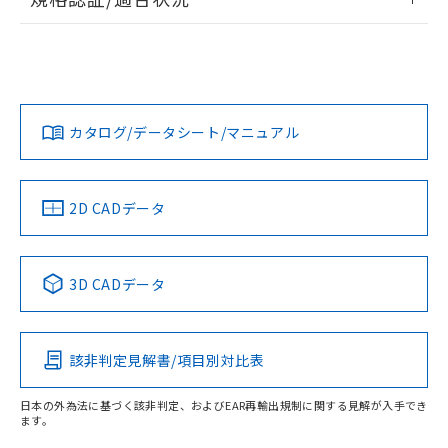
荷製品に未対応品が混在することから備考
ログイン/会員登録
EU RoHS
注意事項・凡例
欄に対応日を記載しておりました。
UL認証
CSA認証
CEマーキング
既に当社にて対応品への在庫切替を完了
していることから、特段のことがない限
Yes
Yes
Yes
対応状況
対応予定月
※1
※2
り、2022年1月12日より割愛しておりま
ダウンロードデータをご利用いただく前に、以下を必ずお読
す。
みください。
カタログ/データシート/マニュアル
対応済み
ソフトウェアの使用条件
LR型式承認
DNV型式承認
BV型式承認
KR型式承
（イギリス
（ノルウェー
（フランス
（韓国
船舶規格）
船舶規格）
船舶規格）
船舶規格
中国 RoHS
注意事項・凡例
2D CADデータ
No
No
No
No
中国 RoHS表
※1 ※2
3D CADデータ
この製品の規格認証/適合状況ページへ
Pb
Hg
Cd
Cr(VI)
その他の認証はこちらのページからご検索ください
該非判定見解書/項目別対比表
O
O
O
O
日本の外為法に基づく該非判定、およびEAR再輸出規制に関する見解が入手でき
ます。
"対応済み"や非含有の記載がされた商品であっても、流通