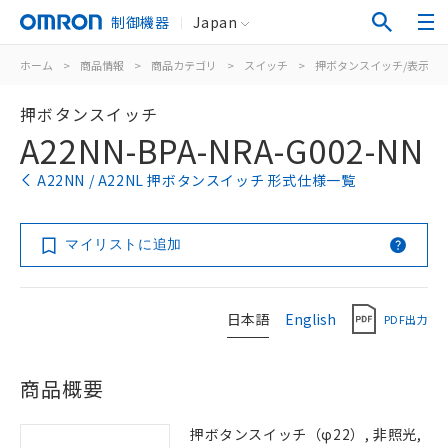
制御機器
Japan
ホーム
>
商品情報
>
商品カテゴリ
>
スイッチ
>
押ボタンスイッチ/表示灯
押ボタンスイッチ
A22NN-BPA-NRA-G002-NN
A22NN / A22NL 押ボタンスイッチ 形式仕様一覧
マイリストに追加
日本語
English
PDF出力
商品概要
押ボタンスイッチ（φ22）, 非照光,