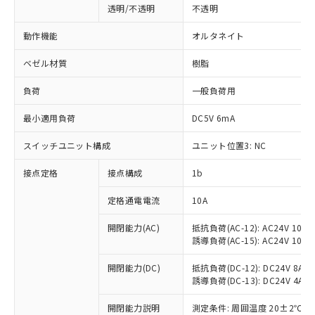
透明/不透明
不透明
動作機能
オルタネイト
ベゼル材質
樹脂
負荷
一般負荷用
最小適用負荷
DC5V 6mA
スイッチユニット構成
ユニット位置3: NC
接点定格
接点構成
1b
※1 対応状況
定格通電電流
10A
対応済み：EU RoHS指令（10物質）の
開閉能力(AC)
抵抗負荷(AC-12): AC24V 10A/A
誘導負荷(AC-15): AC24V 10A/AC
非含有に対応した製品が提供可能な商品で
す。
開閉能力(DC)
抵抗負荷(DC-12): DC24V 8A/DC
対応予定：EU RoHS指令（10物質）の非含
誘導負荷(DC-13): DC24V 4A/DC
ご利用条件
有に対応した製品に切り替える予定のある
商品です。
開閉能力説明
測定条件: 周囲温度 20±2℃、