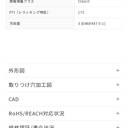
いては、お客様のお取引先、ま
図的な使用がないことを確認しています。
感電保護クラス
Class II
点は「
販売ネットワーク
」をご確認
※2 環境保護使用期限
使用いたしません。
たはお客様担当のオムロン制御
ください。
当社は、貴社製品を第三者に販売する
PTI（トラッキング特性）
175
機器販売店・当社販売員にご確
在庫状況および標準価格結果を当社の
※2 対応予定月
「ｅ」：有害物質（10物質）のすべてが基
場合は、上記1、2および3の内容を当
認ください)
事前の承諾なく第三者に漏洩または開
準値以下であることを示します。
汚染度
3 (EN60947-5-1)
該第三者に通知します。また当社は、
示しないようお願いします。
部品在庫の切り替え状況などにより、予定
「10」：通常の使用状況下において有害物
販売先および販売に係わる関係者が違
マイパーツ機能（部品リスト作成サー
空
受注生産機種、また在庫状況の
月が前後することがあります。
質が外部に漏えいし、環境に深刻な影響を
法に輸出するおそれがある場合は、取
ビス）をご利用いただくには、I-Web
白
情報を公開していない機種
及ぼさない年数を意味します。
り引きをいたしません。
メンバーズにご登録されている必要が
「－」：未確認です。当社販売部門へお問
あります。
い合わせください。
お客様が当ウェブサイト上で当社にご
※3 非含有証明書ダウンロード
登録された部品リストについて、当社
および当社の共同利用者が、当社の製
外形図
下記の非含有証明書をダウンロードするこ
品・サービスに関するお客様との取
とができます。
合意する
キャンセル
引・商談に必要な範囲で利用すること
情報更新：2026/05/21
取りつけ穴加工図
をご了承ください。
EU RoHS指令（10物質）の非含有証明書
※当社の共同利用者とは、
"個人情報
情報更新：2026/05/21
51物質の非含有証明書（当社基準）
の共同利用に関して"
の「1.共同利
CAD
※本証明書は発行日時点で非含有を証明す
用者の範囲」に記載されている法人を
るもので、過去に遡って非含有を証明する
ログイン/会員登録いただくと、CADデータをダウンロー
指します。
RoHS/REACH対応状況
ものではありません。
ドすることができます。
また、RoHS指令のフタル酸エステル類４
情報更新：2026/7/29
物質の対応では、対応完了までの期間は出
規格認証/適合状況