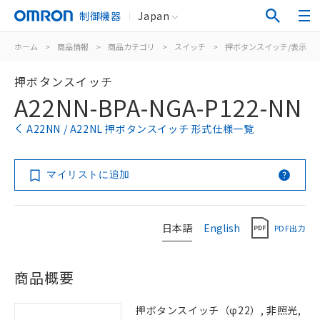
制御機器
Japan
ホーム
>
商品情報
>
商品カテゴリ
>
スイッチ
>
押ボタンスイッチ/表示灯
押ボタンスイッチ
A22NN-BPA-NGA-P122-NN
A22NN / A22NL 押ボタンスイッチ 形式仕様一覧
マイリストに追加
日本語
English
PDF出力
商品概要
押ボタンスイッチ（φ22）, 非照光,