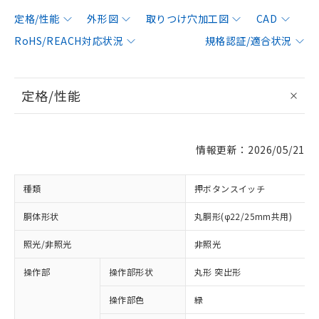
定格/性能
外形図
取りつけ穴加工図
CAD
RoHS/REACH対応状況
規格認証/適合状況
定格/性能
情報更新：2026/05/21
種類
押ボタンスイッチ
胴体形状
丸胴形(φ22/25mm共用)
照光/非照光
非照光
操作部
操作部形状
丸形 突出形
操作部色
緑