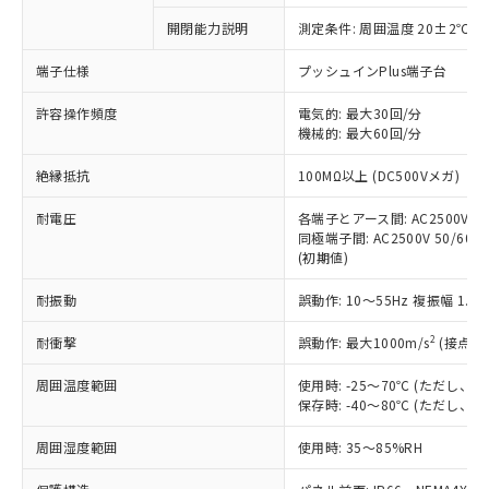
対応予定なし：EU RoHS指令（10物質）の
開閉能力説明
測定条件: 周囲温度 20±2℃、
以下の条件をお読みいただき、同意のうえ
非含有に非対応の商品で、対応品を出す予
ご利用ください。
定はありません。
端子仕様
プッシュインPlus端子台
調査・確認中：EU RoHS指令（10物質）の
本サービスは、当社制御機器事業取扱
※1 中国RoHS○×表
非含有の対応状況を調査中または確認中の
許容操作頻度
電気的: 最大30回/分
商品の当社在庫状況および標準価格
機械的: 最大60回/分
商品です。
(税抜)を提供させていただくもので
「○」：最大均質材料含有率が中国RoHSの
非該当品：ライセンス料など無形物で、有
す。
絶縁抵抗
100MΩ以上 (DC500Vメガ)
基準値以下であることを示します。
害物質有無と関係のない商品です。
当社制御機器事業取扱商品の中には、
「×」：最大均質材料含有率が中国RoHSの
仕入先様の事情により、非含有部品として
本サービスの対象外となる商品もある
耐電圧
各端子とアース間: AC2500V 50/
基準値を超えていることを示します。
いたものが、含有品と判明した場合などや
当社は、これら貴社製品のうち、外国
同極端子間: AC2500V 50/60Hz
ことをご了承ください。
「－」：未確認です。当社販売部門へお問
むを得ず変更することがあります。
為替および外国貿易法に定める商品
(初期値)
在庫状況および標準価格照会結果は、
い合わせください。
（以下｢規制貨物等」という）を輸出
記載している更新日時点での社内デー
*EU RoHS指令（10物質）：
耐振動
誤動作: 10～55Hz 複振幅 1.
または国外への提供する場合は、日本
記
タに基づき作成されるものであり、閲
説明
鉛(Pb) 1000ppm以下、 水銀(Hg) 1000ppm以下、 カド
*中国RoHS10物質の基準値 (GB/T26572)：
国政府の輸出許可(または役務取引許
号
覧された時点での実際の在庫および標
ミウム(Cd) 100ppm以下、
Pb(鉛) :1000ppm、 Hg(水銀) : 1000ppm、 Cd(カドミウ
2
耐衝撃
誤動作: 最大1000m/s
(接点開
可)を取得するなどの必要な手続きを
六価クロム(Cr(Ⅵ)) 1000ppm以下、ポリ臭化ビフェニル
ム) : 100ppm、
準価格とは異なる場合があることをご
類(PBB) 1000ppm以下、ポリ臭化ジフェニルエーテル類
Cr(Ⅵ)(六価クロム) : 1000ppm、 PBBs(ポリ臭化ビフェ
とります。
了承ください。
(PBDE) 1000ppm以下、フタル酸ビス(2-エチルヘキシ
○
一定数以上の在庫あり
ニル類) : 1000ppm、 PBDEs(ポリ臭化ジフェニルエーテ
周囲温度範囲
使用時: -25～70℃ (ただし
当社は規制貨物を破棄する場合は、完
ル) (DEHP)(別名：DOP) 1000ppm以下、フタル酸ブチ
正式な納期状況および標準価格はお客
ル類) : 1000ppm、
保存時: -40～80℃ (ただし
ルベンジル（BBP） 1000ppm以下、フタル酸ジブチル
全に破砕するなど、違法に輸出されな
DBP(フタル酸ジブチル) : 1000ppm、 DIBP(フタル酸ジ
様のお取引先、またはお客様担当のオ
（DBP） 1000ppm以下、フタル酸ジイソブチル
イソブチル) : 1000ppm、 BBP(フタル酸ブチルベンジ
△
一定数には満たないが在庫あり
いよう必要な手段を講じます。
ムロン制御機器販売店・当社販売員に
(DIBP) 1000ppm以下
周囲湿度範囲
使用時: 35～85%RH
ル) : 1000ppm、
当社は貴社製品を、核兵器、ミサイ
但し、RoHS指令で産業用監視および制御機器に対する
DEHP(フタル酸ビス(2-エチルヘキシル)) : 1000ppm
ご相談ください。
適用除外項目は除く。
ル、化学兵器、生物兵器またはその他
－
在庫なし(最新の在庫状況につ