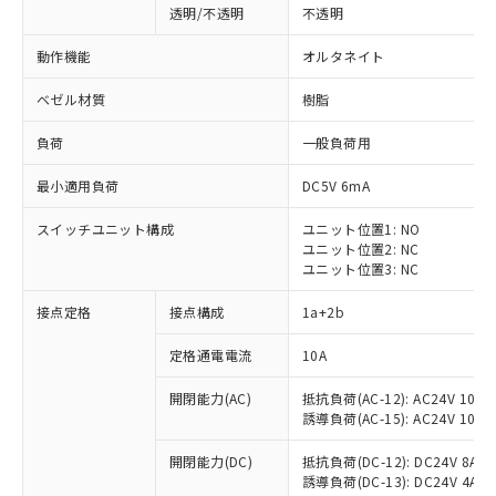
透明/不透明
不透明
動作機能
オルタネイト
ベゼル材質
樹脂
負荷
一般負荷用
最小適用負荷
DC5V 6mA
スイッチユニット構成
ユニット位置1: NO
ユニット位置2: NC
ユニット位置3: NC
接点定格
接点構成
1a+2b
※1 対応状況
定格通電電流
10A
対応済み：EU RoHS指令（10物質）の
開閉能力(AC)
抵抗負荷(AC-12): AC24V 10A/A
非含有に対応した製品が提供可能な商品で
誘導負荷(AC-15): AC24V 10A/AC
す。
対応予定：EU RoHS指令（10物質）の非含
開閉能力(DC)
抵抗負荷(DC-12): DC24V 8A/DC
ご利用条件
有に対応した製品に切り替える予定のある
誘導負荷(DC-13): DC24V 4A/DC
商品です。