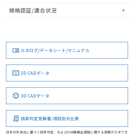
物質の対応では、対応完了までの期間は出
情報更新：2026/7/29
荷製品に未対応品が混在することから備考
規格認証/適合状況
欄に対応日を記載しておりました。
ログイン/会員登録
EU RoHS
注意事項・凡例
A22NN-BPA-NGA-P122-NNについての規格認証/適合状況に
既に当社にて対応品への在庫切替を完了
ついては、「カスタマーサポートセンタ お客様相談室」また
していることから、特段のことがない限
は貴社担当オムロン営業員または販売店にお問い合わせくだ
り、2022年1月12日より割愛しておりま
対応状況
対応予定月
※1
※2
さい。
す。
ダウンロードデータをご利用いただく前に、以下を必ずお読
みください。
カタログ/データシート/マニュアル
対応済み
ソフトウェアの使用条件
お問い合わせ
中国 RoHS
注意事項・凡例
2D CADデータ
中国 RoHS表
※1 ※2
3D CADデータ
Pb
Hg
Cd
Cr(VI)
該非判定見解書/項目別対比表
O
O
O
O
日本の外為法に基づく該非判定、およびEAR再輸出規制に関する見解が入手でき