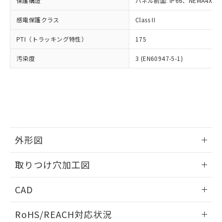
保護構造
パネル前面: IP66、NEMA4X, N
オムロン制御機器販売店や当社販売拠
フタル酸エステル類の４物質については閾値を超える意
武器並びにこれらの製造装置等に一切
いては、お客様のお取引先、ま
図的な使用がないことを確認しています。
点は「
販売ネットワーク
」をご確認
※2 環境保護使用期限
使用いたしません。
感電保護クラス
Class II
たはお客様担当のオムロン制御
ください。
当社は、貴社製品を第三者に販売する
機器販売店・当社販売員にご確
在庫状況および標準価格結果を当社の
※2 対応予定月
「ｅ」：有害物質（10物質）のすべてが基
PTI（トラッキング特性）
175
場合は、上記1、2および3の内容を当
認ください)
事前の承諾なく第三者に漏洩または開
準値以下であることを示します。
該第三者に通知します。また当社は、
示しないようお願いします。
汚染度
3 (EN60947-5-1)
部品在庫の切り替え状況などにより、予定
「10」：通常の使用状況下において有害物
販売先および販売に係わる関係者が違
マイパーツ機能（部品リスト作成サー
空
受注生産機種、また在庫状況の
月が前後することがあります。
質が外部に漏えいし、環境に深刻な影響を
法に輸出するおそれがある場合は、取
ビス）をご利用いただくには、I-Web
白
情報を公開していない機種
及ぼさない年数を意味します。
り引きをいたしません。
メンバーズにご登録されている必要が
「－」：未確認です。当社販売部門へお問
あります。
い合わせください。
お客様が当ウェブサイト上で当社にご
※3 非含有証明書ダウンロード
登録された部品リストについて、当社
および当社の共同利用者が、当社の製
下記の非含有証明書をダウンロードするこ
品・サービスに関するお客様との取
外形図
とができます。
合意する
キャンセル
引・商談に必要な範囲で利用すること
をご了承ください。
情報更新：2026/05/21
取りつけ穴加工図
EU RoHS指令（10物質）の非含有証明書
※当社の共同利用者とは、
"個人情報
51物質の非含有証明書（当社基準）
の共同利用に関して"
の「1.共同利
情報更新：2026/05/21
※本証明書は発行日時点で非含有を証明す
CAD
用者の範囲」に記載されている法人を
るもので、過去に遡って非含有を証明する
指します。
ものではありません。
ログイン/会員登録いただくと、CADデータをダウンロー
RoHS/REACH対応状況
また、RoHS指令のフタル酸エステル類４
ドすることができます。