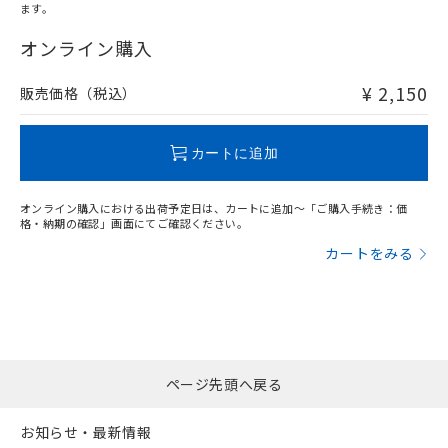
ます。
"対応済み"や非含有の記載がされた商品であっても、流通
在庫等で未対応品が混在する可能性があります。
オンライン購入
非含有品が必要な際は、弊社営業部門もしくは販売店へお
問い合わせください。
¥ 2,150
販売価格（税込）
この製品のRoHS/REACH対応状況ページへ
カートに追加
オンライン購入における出荷予定日は、カートに追加～「ご購入手続き：価
格・納期の確認」画面にてご確認ください。
カートをみる
ページ先頭へ戻る
お知らせ・最新情報