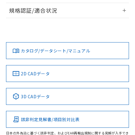
物質の対応では、対応完了までの期間は出
情報更新：2026/7/29
荷製品に未対応品が混在することから備考
規格認証/適合状況
欄に対応日を記載しておりました。
ログイン/会員登録
EU RoHS
注意事項・凡例
A22NN-BPA-NGA-P112-NNについての規格認証/適合状況に
既に当社にて対応品への在庫切替を完了
ついては、「カスタマーサポートセンタ お客様相談室」また
していることから、特段のことがない限
は貴社担当オムロン営業員または販売店にお問い合わせくだ
り、2022年1月12日より割愛しておりま
対応状況
対応予定月
※1
※2
さい。
す。
ダウンロードデータをご利用いただく前に、以下を必ずお読
みください。
カタログ/データシート/マニュアル
対応済み
ソフトウェアの使用条件
お問い合わせ
中国 RoHS
注意事項・凡例
2D CADデータ
中国 RoHS表
※1 ※2
3D CADデータ
Pb
Hg
Cd
Cr(VI)
該非判定見解書/項目別対比表
O
O
O
O
日本の外為法に基づく該非判定、およびEAR再輸出規制に関する見解が入手でき