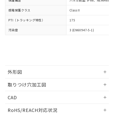
保護構造
パネル前面: IP66、NEMA4X, N
オムロン制御機器販売店や当社販売拠
フタル酸エステル類の４物質については閾値を超える意
武器並びにこれらの製造装置等に一切
いては、お客様のお取引先、ま
図的な使用がないことを確認しています。
点は「
販売ネットワーク
」をご確認
※2 環境保護使用期限
使用いたしません。
感電保護クラス
Class II
たはお客様担当のオムロン制御
ください。
当社は、貴社製品を第三者に販売する
機器販売店・当社販売員にご確
在庫状況および標準価格結果を当社の
※2 対応予定月
「ｅ」：有害物質（10物質）のすべてが基
PTI（トラッキング特性）
175
場合は、上記1、2および3の内容を当
認ください)
事前の承諾なく第三者に漏洩または開
準値以下であることを示します。
該第三者に通知します。また当社は、
示しないようお願いします。
汚染度
3 (EN60947-5-1)
部品在庫の切り替え状況などにより、予定
「10」：通常の使用状況下において有害物
販売先および販売に係わる関係者が違
マイパーツ機能（部品リスト作成サー
空
受注生産機種、また在庫状況の
月が前後することがあります。
質が外部に漏えいし、環境に深刻な影響を
法に輸出するおそれがある場合は、取
ビス）をご利用いただくには、I-Web
白
情報を公開していない機種
及ぼさない年数を意味します。
り引きをいたしません。
メンバーズにご登録されている必要が
「－」：未確認です。当社販売部門へお問
あります。
い合わせください。
お客様が当ウェブサイト上で当社にご
※3 非含有証明書ダウンロード
登録された部品リストについて、当社
および当社の共同利用者が、当社の製
下記の非含有証明書をダウンロードするこ
品・サービスに関するお客様との取
外形図
とができます。
合意する
キャンセル
引・商談に必要な範囲で利用すること
をご了承ください。
情報更新：2026/05/21
取りつけ穴加工図
EU RoHS指令（10物質）の非含有証明書
※当社の共同利用者とは、
"個人情報
51物質の非含有証明書（当社基準）
の共同利用に関して"
の「1.共同利
情報更新：2026/05/21
※本証明書は発行日時点で非含有を証明す
CAD
用者の範囲」に記載されている法人を
るもので、過去に遡って非含有を証明する
指します。
ものではありません。
ログイン/会員登録いただくと、CADデータをダウンロー
RoHS/REACH対応状況
また、RoHS指令のフタル酸エステル類４
ドすることができます。