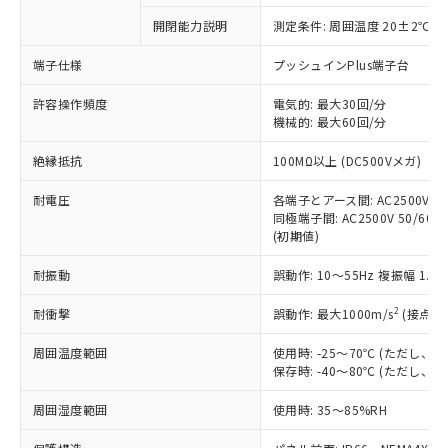
対応予定なし：EU RoHS指令（10物質）の
開閉能力説明
測定条件: 周囲温度 20±2℃、
以下の条件をお読みいただき、同意のうえ
非含有に非対応の商品で、対応品を出す予
ご利用ください。
定はありません。
端子仕様
プッシュインPlus端子台
調査・確認中：EU RoHS指令（10物質）の
本サービスは、当社制御機器事業取扱
※1 中国RoHS○×表
非含有の対応状況を調査中または確認中の
許容操作頻度
電気的: 最大30回/分
商品の当社在庫状況および標準価格
機械的: 最大60回/分
商品です。
(税抜)を提供させていただくもので
「○」：最大均質材料含有率が中国RoHSの
非該当品：ライセンス料など無形物で、有
す。
絶縁抵抗
100MΩ以上 (DC500Vメガ)
基準値以下であることを示します。
害物質有無と関係のない商品です。
当社制御機器事業取扱商品の中には、
「×」：最大均質材料含有率が中国RoHSの
仕入先様の事情により、非含有部品として
本サービスの対象外となる商品もある
耐電圧
各端子とアース間: AC2500V 50/
基準値を超えていることを示します。
いたものが、含有品と判明した場合などや
当社は、これら貴社製品のうち、外国
同極端子間: AC2500V 50/60Hz
ことをご了承ください。
「－」：未確認です。当社販売部門へお問
むを得ず変更することがあります。
為替および外国貿易法に定める商品
(初期値)
在庫状況および標準価格照会結果は、
い合わせください。
（以下｢規制貨物等」という）を輸出
記載している更新日時点での社内デー
*EU RoHS指令（10物質）：
耐振動
誤動作: 10～55Hz 複振幅 1.
または国外への提供する場合は、日本
記
タに基づき作成されるものであり、閲
説明
鉛(Pb) 1000ppm以下、 水銀(Hg) 1000ppm以下、 カド
*中国RoHS10物質の基準値 (GB/T26572)：
国政府の輸出許可(または役務取引許
号
覧された時点での実際の在庫および標
ミウム(Cd) 100ppm以下、
Pb(鉛) :1000ppm、 Hg(水銀) : 1000ppm、 Cd(カドミウ
2
耐衝撃
誤動作: 最大1000m/s
(接点開
可)を取得するなどの必要な手続きを
六価クロム(Cr(Ⅵ)) 1000ppm以下、ポリ臭化ビフェニル
ム) : 100ppm、
準価格とは異なる場合があることをご
類(PBB) 1000ppm以下、ポリ臭化ジフェニルエーテル類
Cr(Ⅵ)(六価クロム) : 1000ppm、 PBBs(ポリ臭化ビフェ
とります。
了承ください。
(PBDE) 1000ppm以下、フタル酸ビス(2-エチルヘキシ
○
一定数以上の在庫あり
ニル類) : 1000ppm、 PBDEs(ポリ臭化ジフェニルエーテ
周囲温度範囲
使用時: -25～70℃ (ただし
当社は規制貨物を破棄する場合は、完
ル) (DEHP)(別名：DOP) 1000ppm以下、フタル酸ブチ
正式な納期状況および標準価格はお客
ル類) : 1000ppm、
保存時: -40～80℃ (ただし
ルベンジル（BBP） 1000ppm以下、フタル酸ジブチル
全に破砕するなど、違法に輸出されな
DBP(フタル酸ジブチル) : 1000ppm、 DIBP(フタル酸ジ
様のお取引先、またはお客様担当のオ
（DBP） 1000ppm以下、フタル酸ジイソブチル
イソブチル) : 1000ppm、 BBP(フタル酸ブチルベンジ
△
一定数には満たないが在庫あり
いよう必要な手段を講じます。
ムロン制御機器販売店・当社販売員に
(DIBP) 1000ppm以下
周囲湿度範囲
使用時: 35～85%RH
ル) : 1000ppm、
当社は貴社製品を、核兵器、ミサイ
但し、RoHS指令で産業用監視および制御機器に対する
DEHP(フタル酸ビス(2-エチルヘキシル)) : 1000ppm
ご相談ください。
適用除外項目は除く。
ル、化学兵器、生物兵器またはその他
－
在庫なし(最新の在庫状況につ