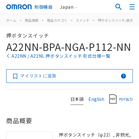
制御機器
Japan
ホーム
>
商品情報
>
商品カテゴリ
>
スイッチ
>
押ボタンスイッチ/表示灯
押ボタンスイッチ
A22NN-BPA-NGA-P112-NN
A22NN / A22NL 押ボタンスイッチ 形式仕様一覧
マイリストに追加
日本語
English
PDF出力
商品概要
押ボタンスイッチ（φ22）, 非照光,