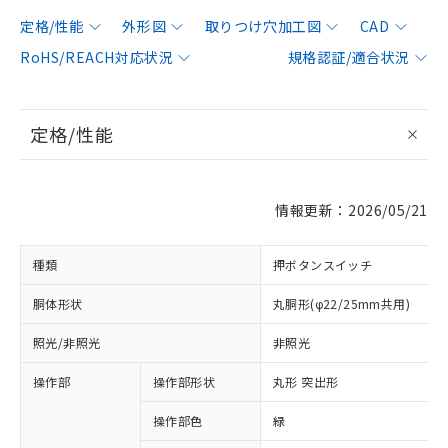
定格/性能
外形図
取りつけ穴加工図
CAD
RoHS/REACH対応状況
規格認証/適合状況
定格/性能
情報更新：2026/05/21
種類
押ボタンスイッチ
胴体形状
丸胴形(φ22/25mm共用)
照光/非照光
非照光
操作部
操作部形状
丸形 突出形
操作部色
緑