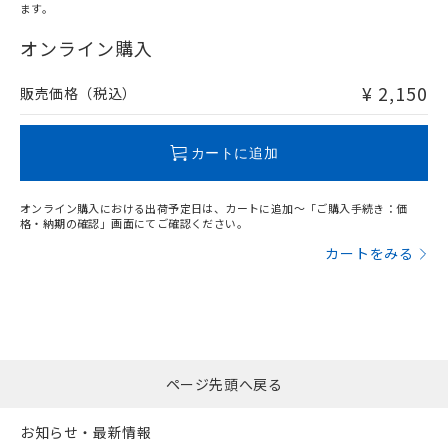
ます。
"対応済み"や非含有の記載がされた商品であっても、流通
在庫等で未対応品が混在する可能性があります。
オンライン購入
非含有品が必要な際は、弊社営業部門もしくは販売店へお
問い合わせください。
¥ 2,150
販売価格（税込）
この製品のRoHS/REACH対応状況ページへ
カートに追加
オンライン購入における出荷予定日は、カートに追加～「ご購入手続き：価
格・納期の確認」画面にてご確認ください。
カートをみる
ページ先頭へ戻る
お知らせ・最新情報