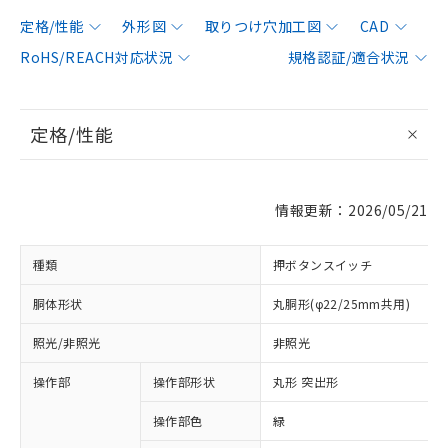
定格/性能
外形図
取りつけ穴加工図
CAD
RoHS/REACH対応状況
規格認証/適合状況
定格/性能
情報更新：2026/05/21
種類
押ボタンスイッチ
胴体形状
丸胴形(φ22/25mm共用)
照光/非照光
非照光
操作部
操作部形状
丸形 突出形
操作部色
緑