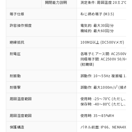
開閉能力説明
測定条件: 周囲温度 20±2℃、
対応予定なし：EU RoHS指令（10物質）の
以下の条件をお読みいただき、同意のうえ
非含有に非対応の商品で、対応品を出す予
ご利用ください。
端子仕様
ねじ締め端子 (M3.5)
定はありません。
調査・確認中：EU RoHS指令（10物質）の
本サービスは、当社制御機器事業取扱
許容操作頻度
電気的: 最大30回/分
※1 中国RoHS○×表
非含有の対応状況を調査中または確認中の
機械的: 最大60回/分
商品の当社在庫状況および標準価格
商品です。
(税抜)を提供させていただくもので
「○」：最大均質材料含有率が中国RoHSの
非該当品：ライセンス料など無形物で、有
絶縁抵抗
100MΩ以上 (DC500Vメガ)
す。
基準値以下であることを示します。
害物質有無と関係のない商品です。
当社制御機器事業取扱商品の中には、
「×」：最大均質材料含有率が中国RoHSの
仕入先様の事情により、非含有部品として
耐電圧
各端子とアース間: AC2500V 50/
本サービスの対象外となる商品もある
基準値を超えていることを示します。
いたものが、含有品と判明した場合などや
同極端子間: AC2500V 50/60Hz
当社は、これら貴社製品のうち、外国
ことをご了承ください。
「－」：未確認です。当社販売部門へお問
(初期値)
むを得ず変更することがあります。
為替および外国貿易法に定める商品
在庫状況および標準価格照会結果は、
い合わせください。
（以下｢規制貨物等」という）を輸出
記載している更新日時点での社内デー
耐振動
誤動作: 10～55Hz 複振幅 1.
*EU RoHS指令（10物質）：
または国外への提供する場合は、日本
記
タに基づき作成されるものであり、閲
説明
鉛(Pb) 1000ppm以下、 水銀(Hg) 1000ppm以下、 カド
*中国RoHS10物質の基準値 (GB/T26572)：
国政府の輸出許可(または役務取引許
号
覧された時点での実際の在庫および標
ミウム(Cd) 100ppm以下、
2
耐衝撃
誤動作: 最大1000m/s
(接点開
Pb(鉛) :1000ppm、 Hg(水銀) : 1000ppm、 Cd(カドミウ
可)を取得するなどの必要な手続きを
六価クロム(Cr(Ⅵ)) 1000ppm以下、ポリ臭化ビフェニル
ム) : 100ppm、
準価格とは異なる場合があることをご
類(PBB) 1000ppm以下、ポリ臭化ジフェニルエーテル類
Cr(Ⅵ)(六価クロム) : 1000ppm、 PBBs(ポリ臭化ビフェ
とります。
周囲温度範囲
使用時: -25～70℃ (ただし
了承ください。
(PBDE) 1000ppm以下、フタル酸ビス(2-エチルヘキシ
○
一定数以上の在庫あり
ニル類) : 1000ppm、 PBDEs(ポリ臭化ジフェニルエーテ
当社は規制貨物を破棄する場合は、完
保存時: -40～80℃ (ただし
ル) (DEHP)(別名：DOP) 1000ppm以下、フタル酸ブチ
正式な納期状況および標準価格はお客
ル類) : 1000ppm、
ルベンジル（BBP） 1000ppm以下、フタル酸ジブチル
全に破砕するなど、違法に輸出されな
DBP(フタル酸ジブチル) : 1000ppm、 DIBP(フタル酸ジ
様のお取引先、またはお客様担当のオ
（DBP） 1000ppm以下、フタル酸ジイソブチル
イソブチル) : 1000ppm、 BBP(フタル酸ブチルベンジ
△
一定数には満たないが在庫あり
周囲湿度範囲
使用時: 35～85%RH
いよう必要な手段を講じます。
ムロン制御機器販売店・当社販売員に
(DIBP) 1000ppm以下
ル) : 1000ppm、
当社は貴社製品を、核兵器、ミサイ
但し、RoHS指令で産業用監視および制御機器に対する
DEHP(フタル酸ビス(2-エチルヘキシル)) : 1000ppm
ご相談ください。
適用除外項目は除く。
保護構造
パネル前面: IP66、NEMA4X, N
ル、化学兵器、生物兵器またはその他
－
在庫なし(最新の在庫状況につ
オムロン制御機器販売店や当社販売拠
フタル酸エステル類の４物質については閾値を超える意