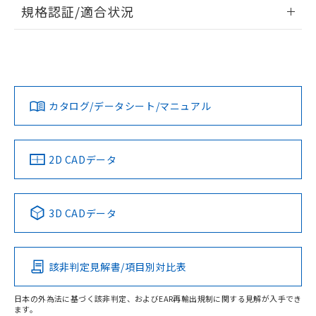
情報更新：2026/7/29
規格認証/適合状況
荷製品に未対応品が混在することから備考
欄に対応日を記載しておりました。
ログイン/会員登録
EU RoHS
注意事項・凡例
既に当社にて対応品への在庫切替を完了
UL認証
CSA認証
CEマーキング
していることから、特段のことがない限
Yes
Yes
Yes
り、2022年1月12日より割愛しておりま
対応状況
対応予定月
※1
※2
ダウンロードデータをご利用いただく前に、以下を必ずお読
す。
みください。
カタログ/データシート/マニュアル
対応済み
ソフトウェアの使用条件
LR型式承認
DNV型式承認
BV型式承認
KR型式承
（イギリス
（ノルウェー
（フランス
（韓国
船舶規格）
船舶規格）
船舶規格）
船舶規格
中国 RoHS
注意事項・凡例
2D CADデータ
No
No
No
No
中国 RoHS表
※1 ※2
3D CADデータ
この製品の規格認証/適合状況ページへ
Pb
Hg
Cd
Cr(VI)
その他の認証はこちらのページからご検索ください
該非判定見解書/項目別対比表
O
O
O
O
日本の外為法に基づく該非判定、およびEAR再輸出規制に関する見解が入手でき
ます。