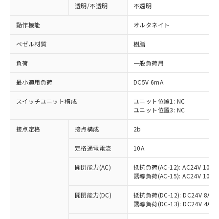
透明/不透明
不透明
動作機能
オルタネイト
ベゼル材質
樹脂
負荷
一般負荷用
最小適用負荷
DC5V 6mA
スイッチユニット構成
ユニット位置1: NC
ユニット位置3: NC
接点定格
接点構成
2b
※1 対応状況
定格通電電流
10A
対応済み：EU RoHS指令（10物質）の
開閉能力(AC)
抵抗負荷(AC-12): AC24V 10A/A
非含有に対応した製品が提供可能な商品で
誘導負荷(AC-15): AC24V 10A/AC
す。
対応予定：EU RoHS指令（10物質）の非含
開閉能力(DC)
抵抗負荷(DC-12): DC24V 8A/DC
ご利用条件
有に対応した製品に切り替える予定のある
誘導負荷(DC-13): DC24V 4A/DC
商品です。