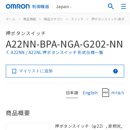
制御機器
Japan
ホーム
>
商品情報
>
商品カテゴリ
>
スイッチ
>
押ボタンスイッチ/表示灯
押ボタンスイッチ
A22NN-BPA-NGA-G202-NN
A22NN / A22NL 押ボタンスイッチ 形式仕様一覧
マイリストに追加
日本語
English
PDF出力
商品概要
押ボタンスイッチ（φ22）, 非照光,