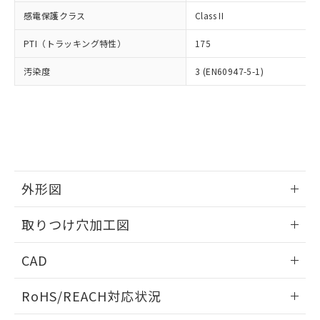
武器並びにこれらの製造装置等に一切
いては、お客様のお取引先、ま
図的な使用がないことを確認しています。
点は「
販売ネットワーク
」をご確認
感電保護クラス
Class II
※2 環境保護使用期限
使用いたしません。
たはお客様担当のオムロン制御
ください。
当社は、貴社製品を第三者に販売する
機器販売店・当社販売員にご確
在庫状況および標準価格結果を当社の
PTI（トラッキング特性）
175
※2 対応予定月
「ｅ」：有害物質（10物質）のすべてが基
場合は、上記1、2および3の内容を当
認ください)
事前の承諾なく第三者に漏洩または開
準値以下であることを示します。
該第三者に通知します。また当社は、
示しないようお願いします。
汚染度
3 (EN60947-5-1)
部品在庫の切り替え状況などにより、予定
「10」：通常の使用状況下において有害物
販売先および販売に係わる関係者が違
マイパーツ機能（部品リスト作成サー
空
受注生産機種、また在庫状況の
月が前後することがあります。
質が外部に漏えいし、環境に深刻な影響を
法に輸出するおそれがある場合は、取
ビス）をご利用いただくには、I-Web
白
情報を公開していない機種
及ぼさない年数を意味します。
り引きをいたしません。
メンバーズにご登録されている必要が
「－」：未確認です。当社販売部門へお問
あります。
い合わせください。
お客様が当ウェブサイト上で当社にご
※3 非含有証明書ダウンロード
登録された部品リストについて、当社
および当社の共同利用者が、当社の製
下記の非含有証明書をダウンロードするこ
外形図
品・サービスに関するお客様との取
とができます。
合意する
キャンセル
引・商談に必要な範囲で利用すること
情報更新：2026/05/21
をご了承ください。
取りつけ穴加工図
EU RoHS指令（10物質）の非含有証明書
※当社の共同利用者とは、
"個人情報
51物質の非含有証明書（当社基準）
情報更新：2026/05/21
の共同利用に関して"
の「1.共同利
CAD
※本証明書は発行日時点で非含有を証明す
用者の範囲」に記載されている法人を
るもので、過去に遡って非含有を証明する
指します。
ログイン/会員登録いただくと、CADデータをダウンロー
ものではありません。
RoHS/REACH対応状況
ドすることができます。
また、RoHS指令のフタル酸エステル類４
物質の対応では、対応完了までの期間は出