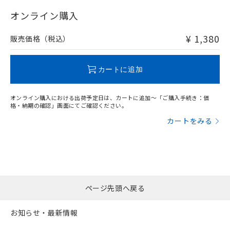
"対応済み"や非含有の記載がされた商品であっても、流通
在庫等で未対応品が混在する可能性があります。
オンライン購入
非含有品が必要な際は、弊社営業部門もしくは販売店へお
問い合わせください。
¥ 1,380
販売価格（税込）
この製品のRoHS/REACH対応状況ページへ
カートに追加
オンライン購入における出荷予定日は、カートに追加～「ご購入手続き：価
格・納期の確認」画面にてご確認ください。
カートをみる
ページ先頭へ戻る
お知らせ・最新情報