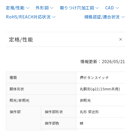
定格/性能
外形図
取りつけ穴加工図
CAD
RoHS/REACH対応状況
規格認証/適合状況
定格/性能
情報更新：2026/05/21
種類
押ボタンスイッチ
胴体形状
丸胴形(φ22/25mm共用)
照光/非照光
非照光
操作部
操作部形状
丸形 突出形
操作部色
緑