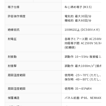
対応予定なし：EU RoHS指令（10物質）の
以下の条件をお読みいただき、同意のうえ
非含有に非対応の商品で、対応品を出す予
端子仕様
ねじ締め端子 (M3.5)
ご利用ください。
定はありません。
調査・確認中：EU RoHS指令（10物質）の
許容操作頻度
電気的: 最大30回/分
本サービスは、当社制御機器事業取扱
※1 中国RoHS○×表
非含有の対応状況を調査中または確認中の
機械的: 最大60回/分
商品の当社在庫状況および標準価格
商品です。
(税抜)を提供させていただくもので
「○」：最大均質材料含有率が中国RoHSの
絶縁抵抗
100MΩ以上 (DC500Vメガ)
非該当品：ライセンス料など無形物で、有
す。
基準値以下であることを示します。
害物質有無と関係のない商品です。
当社制御機器事業取扱商品の中には、
耐電圧
各端子とアース間: AC2500V 50/
「×」：最大均質材料含有率が中国RoHSの
仕入先様の事情により、非含有部品として
本サービスの対象外となる商品もある
同極端子間: AC2500V 50/60Hz
基準値を超えていることを示します。
いたものが、含有品と判明した場合などや
当社は、これら貴社製品のうち、外国
(初期値)
ことをご了承ください。
「－」：未確認です。当社販売部門へお問
むを得ず変更することがあります。
為替および外国貿易法に定める商品
在庫状況および標準価格照会結果は、
い合わせください。
（以下｢規制貨物等」という）を輸出
耐振動
誤動作: 10～55Hz 複振幅 1.
記載している更新日時点での社内デー
*EU RoHS指令（10物質）：
または国外への提供する場合は、日本
記
タに基づき作成されるものであり、閲
説明
鉛(Pb) 1000ppm以下、 水銀(Hg) 1000ppm以下、 カド
*中国RoHS10物質の基準値 (GB/T26572)：
2
耐衝撃
誤動作: 最大1000m/s
(接点開
国政府の輸出許可(または役務取引許
号
覧された時点での実際の在庫および標
ミウム(Cd) 100ppm以下、
Pb(鉛) :1000ppm、 Hg(水銀) : 1000ppm、 Cd(カドミウ
可)を取得するなどの必要な手続きを
六価クロム(Cr(Ⅵ)) 1000ppm以下、ポリ臭化ビフェニル
ム) : 100ppm、
準価格とは異なる場合があることをご
類(PBB) 1000ppm以下、ポリ臭化ジフェニルエーテル類
周囲温度範囲
使用時: -25～70℃ (ただし
Cr(Ⅵ)(六価クロム) : 1000ppm、 PBBs(ポリ臭化ビフェ
とります。
了承ください。
(PBDE) 1000ppm以下、フタル酸ビス(2-エチルヘキシ
○
一定数以上の在庫あり
ニル類) : 1000ppm、 PBDEs(ポリ臭化ジフェニルエーテ
保存時: -40～80℃ (ただし
当社は規制貨物を破棄する場合は、完
ル) (DEHP)(別名：DOP) 1000ppm以下、フタル酸ブチ
正式な納期状況および標準価格はお客
ル類) : 1000ppm、
ルベンジル（BBP） 1000ppm以下、フタル酸ジブチル
全に破砕するなど、違法に輸出されな
DBP(フタル酸ジブチル) : 1000ppm、 DIBP(フタル酸ジ
様のお取引先、またはお客様担当のオ
周囲湿度範囲
使用時: 35～85%RH
（DBP） 1000ppm以下、フタル酸ジイソブチル
イソブチル) : 1000ppm、 BBP(フタル酸ブチルベンジ
△
一定数には満たないが在庫あり
いよう必要な手段を講じます。
ムロン制御機器販売店・当社販売員に
(DIBP) 1000ppm以下
ル) : 1000ppm、
当社は貴社製品を、核兵器、ミサイ
但し、RoHS指令で産業用監視および制御機器に対する
DEHP(フタル酸ビス(2-エチルヘキシル)) : 1000ppm
ご相談ください。
保護構造
パネル前面: IP66、NEMA4X, N
適用除外項目は除く。
ル、化学兵器、生物兵器またはその他
－
在庫なし(最新の在庫状況につ
オムロン制御機器販売店や当社販売拠
フタル酸エステル類の４物質については閾値を超える意
武器並びにこれらの製造装置等に一切