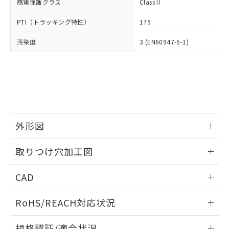
いては、お客様のお取引先、ま
図的な使用がないことを確認しています。
感電保護クラス
Class II
点は「
販売ネットワーク
」をご確認
※2 環境保護使用期限
使用いたしません。
たはお客様担当のオムロン制御
ください。
当社は、貴社製品を第三者に販売する
PTI（トラッキング特性）
175
機器販売店・当社販売員にご確
在庫状況および標準価格結果を当社の
※2 対応予定月
「ｅ」：有害物質（10物質）のすべてが基
場合は、上記1、2および3の内容を当
認ください)
事前の承諾なく第三者に漏洩または開
準値以下であることを示します。
汚染度
3 (EN60947-5-1)
該第三者に通知します。また当社は、
示しないようお願いします。
部品在庫の切り替え状況などにより、予定
「10」：通常の使用状況下において有害物
販売先および販売に係わる関係者が違
マイパーツ機能（部品リスト作成サー
空
受注生産機種、また在庫状況の
月が前後することがあります。
質が外部に漏えいし、環境に深刻な影響を
法に輸出するおそれがある場合は、取
ビス）をご利用いただくには、I-Web
白
情報を公開していない機種
及ぼさない年数を意味します。
り引きをいたしません。
メンバーズにご登録されている必要が
「－」：未確認です。当社販売部門へお問
あります。
い合わせください。
お客様が当ウェブサイト上で当社にご
※3 非含有証明書ダウンロード
登録された部品リストについて、当社
および当社の共同利用者が、当社の製
外形図
下記の非含有証明書をダウンロードするこ
品・サービスに関するお客様との取
とができます。
合意する
キャンセル
引・商談に必要な範囲で利用すること
情報更新：2026/05/21
取りつけ穴加工図
をご了承ください。
EU RoHS指令（10物質）の非含有証明書
※当社の共同利用者とは、
"個人情報
情報更新：2026/05/21
51物質の非含有証明書（当社基準）
の共同利用に関して"
の「1.共同利
CAD
※本証明書は発行日時点で非含有を証明す
用者の範囲」に記載されている法人を
るもので、過去に遡って非含有を証明する
ログイン/会員登録いただくと、CADデータをダウンロー
指します。
RoHS/REACH対応状況
ものではありません。
ドすることができます。
また、RoHS指令のフタル酸エステル類４
情報更新：2026/7/29
物質の対応では、対応完了までの期間は出
規格認証/適合状況