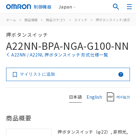
制御機器
Japan
ホーム
>
商品情報
>
商品カテゴリ
>
スイッチ
>
押ボタンスイッチ/表示灯
押ボタンスイッチ
A22NN-BPA-NGA-G100-NN
A22NN / A22NL 押ボタンスイッチ 形式仕様一覧
マイリストに追加
日本語
English
PDF出力
商品概要
押ボタンスイッチ（φ22）, 非照光,