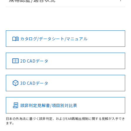
荷製品に未対応品が混在することから備考
ログイン/会員登録
EU RoHS
注意事項・凡例
欄に対応日を記載しておりました。
UL認証
CSA認証
CEマーキング
既に当社にて対応品への在庫切替を完了
していることから、特段のことがない限
Yes
Yes
Yes
対応状況
対応予定月
※1
※2
り、2022年1月12日より割愛しておりま
ダウンロードデータをご利用いただく前に、以下を必ずお読
す。
みください。
カタログ/データシート/マニュアル
対応済み
ソフトウェアの使用条件
LR型式承認
DNV型式承認
BV型式承認
KR型式承
（イギリス
（ノルウェー
（フランス
（韓国
船舶規格）
船舶規格）
船舶規格）
船舶規格
中国 RoHS
注意事項・凡例
2D CADデータ
No
No
No
No
中国 RoHS表
※1 ※2
3D CADデータ
この製品の規格認証/適合状況ページへ
Pb
Hg
Cd
Cr(VI)
その他の認証はこちらのページからご検索ください
該非判定見解書/項目別対比表
O
O
O
O
日本の外為法に基づく該非判定、およびEAR再輸出規制に関する見解が入手でき
ます。
"対応済み"や非含有の記載がされた商品であっても、流通