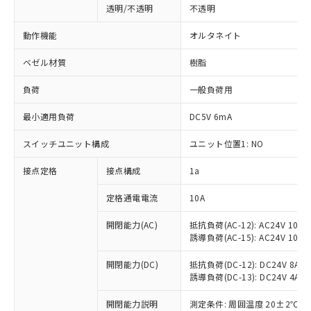
透明/不透明
不透明
動作機能
オルタネイト
ベゼル材質
樹脂
負荷
一般負荷用
最小適用負荷
DC5V 6mA
スイッチユニット構成
ユニット位置1: NO
接点定格
接点構成
1a
※1 対応状況
定格通電電流
10A
対応済み：EU RoHS指令（10物質）の
開閉能力(AC)
抵抗負荷(AC-12): AC24V 10A/A
誘導負荷(AC-15): AC24V 10A/AC
非含有に対応した製品が提供可能な商品で
す。
開閉能力(DC)
抵抗負荷(DC-12): DC24V 8A/DC
対応予定：EU RoHS指令（10物質）の非含
誘導負荷(DC-13): DC24V 4A/DC
ご利用条件
有に対応した製品に切り替える予定のある
商品です。
開閉能力説明
測定条件: 周囲温度 20±2℃、