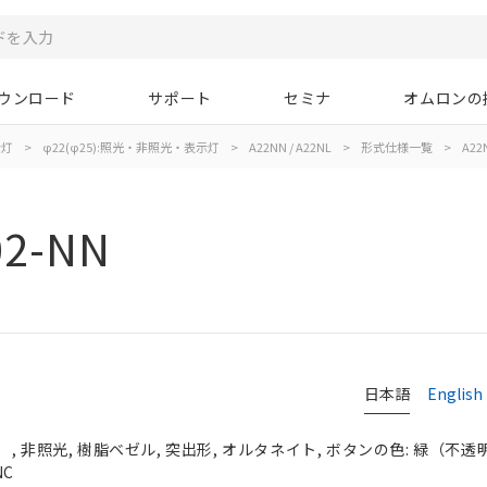
ウンロード
サポート
セミナ
オムロンの
示灯
>
φ22(φ25):照光・非照光・表示灯
>
A22NN / A22NL
>
形式仕様一覧
>
A22
02-NN
日本語
English
 非照光, 樹脂ベゼル, 突出形, オルタネイト, ボタンの色: 緑（不透明）,
NC