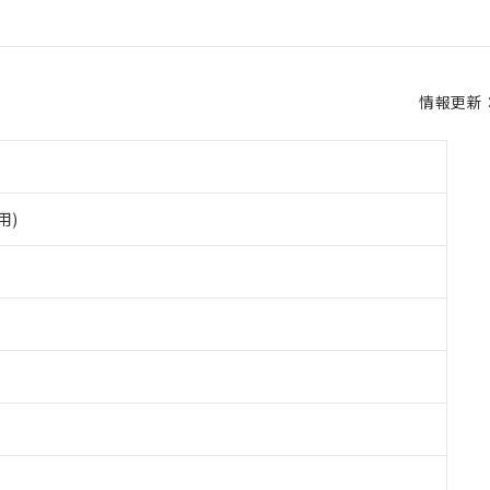
情報更新：2
用)