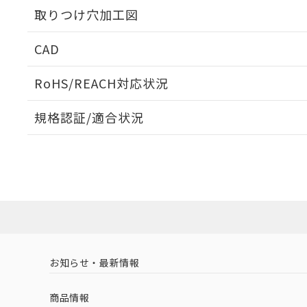
取りつけ穴加工図
CAD
ログイン/会員登録いただくと、CADデータをダウンロ
RoHS/REACH対応状況
規格認証/適合状況
EU RoHS
注意事項・凡例
UL認証
CSA認証
CEマーキング
ダウンロードデータをご利用いただく前に、以下を必ずお読
Yes
Yes
Yes
対応状況
対応予定月
※1
※2
ソフトウェアの使用条件
対応済み
LR型式承認
DNV型式承認
BV型式承認
KR
（イギリス
（ノルウェー
（フランス
（
お知らせ・最新情報
中国 RoHS
注意事項・凡例
船舶規格）
船舶規格）
船舶規格）
船
商品情報