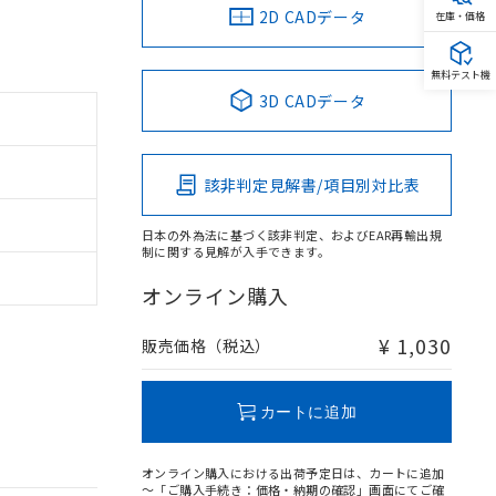
2D CADデータ
在庫・価格
無料テスト機
3D CADデータ
該非判定見解書/項目別対比表
日本の外為法に基づく該非判定、およびEAR再輸出規
制に関する見解が入手できます。
オンライン購入
¥ 1,030
販売価格（税込）
カートに追加
オンライン購入における出荷予定日は、カートに追加
～「ご購入手続き：価格・納期の確認」画面にてご確