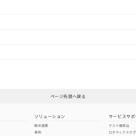
情報更新：2
情報更新：2
ードすることができます。
情報更新：
ログイン/会員登録
CCC認証
電波法
みください。
Yes
N/A
非含有証明書
※3
ページ先頭へ戻る
ダウンロードはこちら
型式承認
NK型式承認
ABS型式承認
韓国
（日本
（アメリカ
ソリューション
サービスサポ
舶規格）
船舶規格）
船舶規格）
解決提案
テスト機貸出
事例
ロボティクスサ