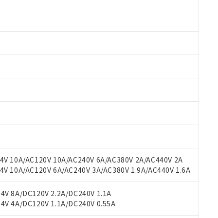
 RoHS指令（10物質）の非含有に対応した製品が提供可能な商品です
oHS指令（10物質）の非含有に対応した製品に切り替える予定のある
 RoHS指令（10物質）の非含有に非対応の商品で、対応品を出す予
 RoHS指令（10物質）の非含有の対応状況を調査中または確認中の
ンス料など無形物で、有害物質有無と関係のない商品です。
○×表
より、非含有部品としていたものが、含有品と判明した場合などやむ
みいただき、同意のうえご利用ください。
材料含有率が中国RoHSの基準値以下であることを示します。
V 10A/AC120V 10A/AC240V 6A/AC380V 2A/AC440V 2A
材料含有率が中国RoHSの基準値を超えていることを示します。
、当社制御機器事業取扱商品の当社在庫状況および標準価格(税抜)
ら貴社製品のうち、外国為替および外国貿易法に定める商品（以下｢
質）：
 10A/AC120V 6A/AC240V 3A/AC380V 1.9A/AC440V 1.6A
す。当社販売部門へお問い合わせください。
 水銀(Hg) 1000ppm以下、 カドミウム(Cd) 100ppm以下、
たは国外への提供する場合は、日本国政府の輸出許可(または役務取
000ppm以下、ポリ臭化ビフェニル類(PBB) 1000ppm以下、ポリ臭化ジフェニルエーテル類(P
事業取扱商品の中には、本サービスの対象外となる商品もあること
手続きをとります。
キシル) (DEHP)(別名：DOP) 1000ppm以下、フタル酸ブチルベンジル（BBP） 100
V 8A/DC120V 2.2A/DC240V 1.1A
(GB/T26572)：
以下、フタル酸ジイソブチル (DIBP) 1000ppm以下
び標準価格照会結果は、記載している更新日時点での社内データに
物を破棄する場合は、完全に破砕するなど、違法に輸出されないよ
(水銀) : 1000ppm、 Cd(カドミウム) : 100ppm、
V 4A/DC120V 1.1A/DC240V 0.55A
業用監視および制御機器に対する適用除外項目は除く。
覧された時点での実際の在庫および標準価格とは異なる場合がある
1000ppm、 PBBs(ポリ臭化ビフェニル類) : 1000ppm、 PBDEs(ポリ臭化ジフェニルエーテル類
物質については閾値を超える意図的な使用がないことを確認しています。
上の在庫あり
 1000ppm、 DIBP(フタル酸ジイソブチル) : 1000ppm、 BBP(フタル酸ブチルベンジル) :