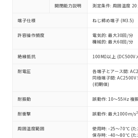
い。
当社は貴社製
DEHP(フタル酸ビス(2-エ
開閉能力説明
測定条件: 周囲温度 2
正式な納期状
置等に一切使
当社販売員に
※2 対応予定月
△
一定数に
当社は、貴社
オムロン制御
また当社は、
端子仕様
ねじ締め端子 (M3.5)
※2 環境保護使
在庫状況およ
部品在庫の切り替
たしません。
－
在庫なし
す。
「ｅ」：有害物質
機器販売
許容操作頻度
電気的: 最大30回/分
マイパーツ機
「10」：通常の
機械的: 最大60回/分
ている必要が
味します。
空
受注生産
お客様が当ウ
※3 非含有証明
「－」：未確認で
白
絶縁抵抗
100MΩ以上 (DC500V
が、当社の製
さい。
下記の非含有証明
耐電圧
各端子とアース間: AC250
※当社の共同
同極端子間: AC2500V 5
いる法人を指
EU RoHS指令（
(初期値)
51物質の非含有証
※本証明書は発行
また、RoHS指
耐振動
誤動作: 10～55Hz 複
混在することから
既に当社にて対応
耐衝撃
誤動作: 最大1000m/s
り割愛しておりま
周囲温度範囲
使用時: -25～70℃
保存時: -40～80℃