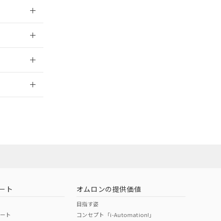
026/05/21
026/05/21
2026/7/29
ート
オムロンの提供価値
目指す姿
ポート
コンセプト「i-Automation!」