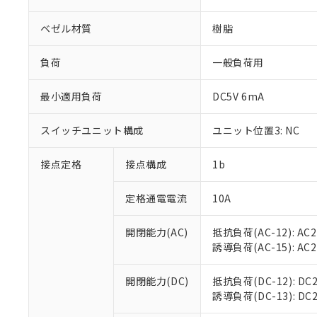
ベゼル材質
樹脂
負荷
一般負荷用
※1 対応状況
最小適用負荷
DC5V 6mA
対応済み：EU
スイッチユニット構成
ユニット位置3: NC
対応予定：EU R
対応予定なし：EU
接点定格
接点構成
1b
調査・確認中：EU
ご利用条件
非該当品：ライセ
※1 中国RoHS
定格通電電流
10A
仕入先様の事情に
があります。
以下の条件をお読
「○」：最大均質
開閉能力(AC)
抵抗負荷(AC-12): AC24
「×」：最大均質
本サービスは
当社は、これ
*EU RoHS指令（10物
誘導負荷(AC-15): AC24V
「－」：未確認で
鉛(Pb) 1000ppm以下、
くものです。
う）を輸出ま
記
説明
六価クロム(Cr(Ⅵ)) 1
当社制御機器
などの必要な
フタル酸ビス(2-エチルヘ
号
開閉能力(DC)
抵抗負荷(DC-12): DC24
*中国RoHS10物質の基準値 
ル（DBP） 1000ppm
在庫状況およ
当社は規制貨
Pb(鉛) :1000ppm、 Hg
誘導負荷(DC-13): DC24
但し、RoHS指令で産
のであり、閲
ます。
Cr(Ⅵ)(六価クロム) : 
フタル酸エステル類の４
○
一定数以
DBP(フタル酸ジブチル) :