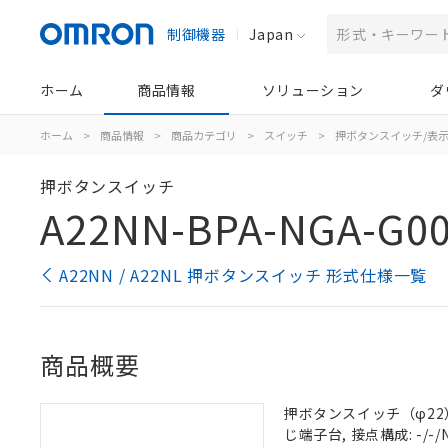
制御機器
Japan
ホーム
商品情報
ソリューション
ダ
ホーム
>
商品情報
>
商品カテゴリ
>
スイッチ
>
押ボタンスイッチ/表
押ボタンスイッチ
A22NN-BPA-NGA-G0
A22NN / A22NL 押ボタンスイッチ 形式仕様一覧
商品概要
押ボタンスイッチ（φ22）,
じ端子台, 接点構成: -/-/