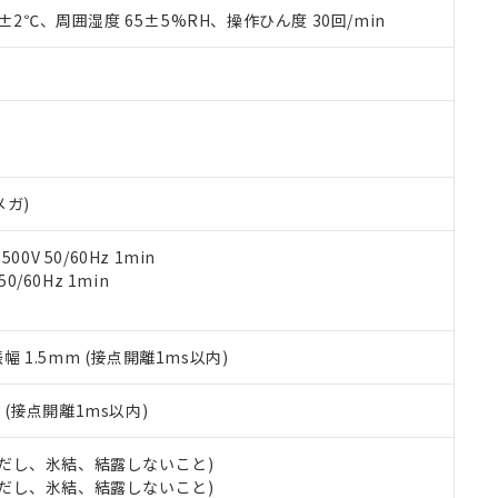
品を、核兵器、ミサイル、化学兵器、生物兵器またはその他武器並
チルヘキシル)) : 1000ppm
0±2℃、周囲湿度 65±5%RH、操作ひん度 30回/min
況および標準価格はお客様のお取引先、またはお客様担当のオムロ
用いたしません。
ご相談ください。
は満たないが在庫あり
製品を第三者に販売する場合は、上記1、2および3の内容を当該第
機器販売店や当社販売拠点は「
販売ネットワーク
」をご確認くだ
販売先および販売に係わる関係者が違法に輸出するおそれがある場
用期限
び標準価格結果を当社の事前の承諾なく第三者に漏洩または開示し
え状況などにより、予定月が前後することがあります。
(最新の在庫状況については、お客様のお取引先、またはお客様担当
（10物質）のすべてが基準値以下であることを示します。
店・当社販売員にご確認ください)
能（部品リスト作成サービス）をご利用いただくには、I-Webメン
使用状況下において有害物質が外部に漏えいし、環境に深刻な影響を
あります。
機種、また在庫状況の情報を公開していない機種
ェブサイト上で当社にご登録された部品リストについて、当社およ
書ダウンロード
す。当社販売部門へお問い合わせください。
メガ)
品・サービスに関するお客様との取引・商談に必要な範囲で利用す
合意する
キャンセル
書をダウンロードすることができます。
0V 50/60Hz 1min
利用者とは、
"個人情報の共同利用に関して"
の「1.共同利用者の
0/60Hz 1min
します。
10物質）の非含有証明書
明書（当社基準）
日時点で非含有を証明するもので、過去に遡って非含有を証明するも
令のフタル酸エステル類４物質の対応では、対応完了までの期間は出
振幅 1.5mm (接点開離1ms以内)
備考欄に対応日を記載しておりました。
品への在庫切替を完了していることから、特段のことがない限り、20
2
(接点開離1ms以内)
す。
 (ただし、氷結、結露しないこと)
 (ただし、氷結、結露しないこと)