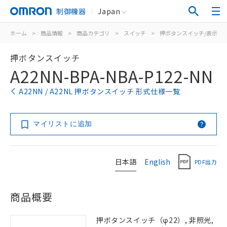
制御機器
Japan
ホーム
>
商品情報
>
商品カテゴリ
>
スイッチ
>
押ボタンスイッチ/表示灯
押ボタンスイッチ
A22NN-BPA-NBA-P122-NN
A22NN / A22NL 押ボタンスイッチ 形式仕様一覧
マイリストに追加
日本語
English
PDF出力
商品概要
押ボタンスイッチ（φ22）, 非照光,