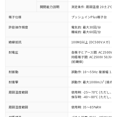
対応予定なし：EU RoHS指令（10物質）の
開閉能力説明
測定条件: 周囲温度 20±2℃、
以下の条件をお読みいただき、同意のうえ
非含有に非対応の商品で、対応品を出す予
ご利用ください。
定はありません。
端子仕様
プッシュインPlus端子台
調査・確認中：EU RoHS指令（10物質）の
本サービスは、当社制御機器事業取扱
※1 中国RoHS○×表
非含有の対応状況を調査中または確認中の
許容操作頻度
電気的: 最大30回/分
商品の当社在庫状況および標準価格
機械的: 最大60回/分
商品です。
(税抜)を提供させていただくもので
「○」：最大均質材料含有率が中国RoHSの
非該当品：ライセンス料など無形物で、有
す。
絶縁抵抗
100MΩ以上 (DC500Vメガ)
基準値以下であることを示します。
害物質有無と関係のない商品です。
当社制御機器事業取扱商品の中には、
「×」：最大均質材料含有率が中国RoHSの
仕入先様の事情により、非含有部品として
本サービスの対象外となる商品もある
耐電圧
各端子とアース間: AC2500V 50/
基準値を超えていることを示します。
いたものが、含有品と判明した場合などや
当社は、これら貴社製品のうち、外国
同極端子間: AC2500V 50/60Hz
ことをご了承ください。
「－」：未確認です。当社販売部門へお問
むを得ず変更することがあります。
為替および外国貿易法に定める商品
(初期値)
在庫状況および標準価格照会結果は、
い合わせください。
（以下｢規制貨物等」という）を輸出
記載している更新日時点での社内デー
*EU RoHS指令（10物質）：
耐振動
誤動作: 10～55Hz 複振幅 1.
または国外への提供する場合は、日本
記
タに基づき作成されるものであり、閲
説明
鉛(Pb) 1000ppm以下、 水銀(Hg) 1000ppm以下、 カド
*中国RoHS10物質の基準値 (GB/T26572)：
国政府の輸出許可(または役務取引許
号
覧された時点での実際の在庫および標
ミウム(Cd) 100ppm以下、
Pb(鉛) :1000ppm、 Hg(水銀) : 1000ppm、 Cd(カドミウ
2
耐衝撃
誤動作: 最大1000m/s
(接点開
可)を取得するなどの必要な手続きを
六価クロム(Cr(Ⅵ)) 1000ppm以下、ポリ臭化ビフェニル
ム) : 100ppm、
準価格とは異なる場合があることをご
類(PBB) 1000ppm以下、ポリ臭化ジフェニルエーテル類
Cr(Ⅵ)(六価クロム) : 1000ppm、 PBBs(ポリ臭化ビフェ
とります。
了承ください。
(PBDE) 1000ppm以下、フタル酸ビス(2-エチルヘキシ
○
一定数以上の在庫あり
ニル類) : 1000ppm、 PBDEs(ポリ臭化ジフェニルエーテ
周囲温度範囲
使用時: -25～70℃ (ただし
当社は規制貨物を破棄する場合は、完
ル) (DEHP)(別名：DOP) 1000ppm以下、フタル酸ブチ
正式な納期状況および標準価格はお客
ル類) : 1000ppm、
保存時: -40～80℃ (ただし
ルベンジル（BBP） 1000ppm以下、フタル酸ジブチル
全に破砕するなど、違法に輸出されな
DBP(フタル酸ジブチル) : 1000ppm、 DIBP(フタル酸ジ
様のお取引先、またはお客様担当のオ
（DBP） 1000ppm以下、フタル酸ジイソブチル
イソブチル) : 1000ppm、 BBP(フタル酸ブチルベンジ
△
一定数には満たないが在庫あり
いよう必要な手段を講じます。
ムロン制御機器販売店・当社販売員に
(DIBP) 1000ppm以下
周囲湿度範囲
使用時: 35～85%RH
ル) : 1000ppm、
当社は貴社製品を、核兵器、ミサイ
但し、RoHS指令で産業用監視および制御機器に対する
DEHP(フタル酸ビス(2-エチルヘキシル)) : 1000ppm
ご相談ください。
適用除外項目は除く。
ル、化学兵器、生物兵器またはその他
－
在庫なし(最新の在庫状況につ