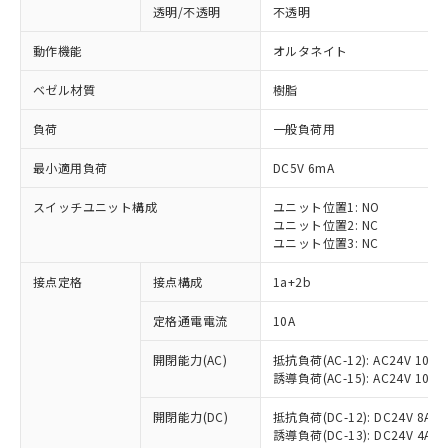
透明/不透明
不透明
動作機能
オルタネイト
ベゼル材質
樹脂
負荷
一般負荷用
最小適用負荷
DC5V 6mA
スイッチユニット構成
ユニット位置1: NO
ユニット位置2: NC
ユニット位置3: NC
接点定格
接点構成
1a+2b
※1 対応状況
定格通電電流
10A
対応済み：EU RoHS指令（10物質）の
開閉能力(AC)
抵抗負荷(AC-12): AC24V 10A/A
非含有に対応した製品が提供可能な商品で
誘導負荷(AC-15): AC24V 10A/AC
す。
対応予定：EU RoHS指令（10物質）の非含
開閉能力(DC)
抵抗負荷(DC-12): DC24V 8A/DC
ご利用条件
有に対応した製品に切り替える予定のある
誘導負荷(DC-13): DC24V 4A/DC
商品です。