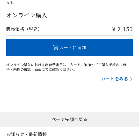
ます。
"対応済み"や非含有の記載がされた商品であっても、流通
在庫等で未対応品が混在する可能性があります。
オンライン購入
非含有品が必要な際は、弊社営業部門もしくは販売店へお
問い合わせください。
¥ 2,150
販売価格（税込）
この製品のRoHS/REACH対応状況ページへ
カートに追加
オンライン購入における出荷予定日は、カートに追加～「ご購入手続き：価
格・納期の確認」画面にてご確認ください。
カートをみる
ページ先頭へ戻る
お知らせ・最新情報