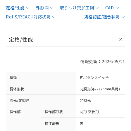
定格/性能
外形図
取りつけ穴加工図
CAD
RoHS/REACH対応状況
規格認証/適合状況
定格/性能
情報更新：2026/05/21
種類
押ボタンスイッチ
胴体形状
丸胴形(φ22/25mm共用)
照光/非照光
非照光
操作部
操作部形状
丸形 突出形
操作部色
黒