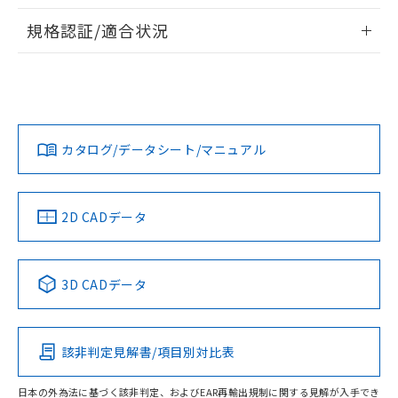
物質の対応では、対応完了までの期間は出
情報更新：2026/7/29
荷製品に未対応品が混在することから備考
規格認証/適合状況
欄に対応日を記載しておりました。
ログイン/会員登録
EU RoHS
注意事項・凡例
A22NN-BPA-NBA-P122-NNについての規格認証/適合状況に
既に当社にて対応品への在庫切替を完了
ついては、「カスタマーサポートセンタ お客様相談室」また
していることから、特段のことがない限
は貴社担当オムロン営業員または販売店にお問い合わせくだ
り、2022年1月12日より割愛しておりま
対応状況
対応予定月
※1
※2
さい。
す。
ダウンロードデータをご利用いただく前に、以下を必ずお読
みください。
カタログ/データシート/マニュアル
対応済み
ソフトウェアの使用条件
お問い合わせ
中国 RoHS
注意事項・凡例
2D CADデータ
中国 RoHS表
※1 ※2
3D CADデータ
Pb
Hg
Cd
Cr(VI)
該非判定見解書/項目別対比表
O
O
O
O
日本の外為法に基づく該非判定、およびEAR再輸出規制に関する見解が入手でき