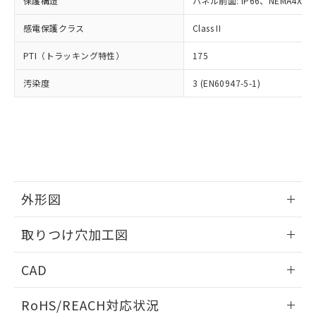
保護構造
パネル前面: IP66、NEMA4X, N
オムロン制御機器販売店や当社販売拠
フタル酸エステル類の４物質については閾値を超える意
武器並びにこれらの製造装置等に一切
いては、お客様のお取引先、ま
図的な使用がないことを確認しています。
点は「
販売ネットワーク
」をご確認
※2 環境保護使用期限
使用いたしません。
感電保護クラス
Class II
たはお客様担当のオムロン制御
ください。
当社は、貴社製品を第三者に販売する
機器販売店・当社販売員にご確
在庫状況および標準価格結果を当社の
※2 対応予定月
「ｅ」：有害物質（10物質）のすべてが基
PTI（トラッキング特性）
175
場合は、上記1、2および3の内容を当
認ください)
事前の承諾なく第三者に漏洩または開
準値以下であることを示します。
該第三者に通知します。また当社は、
示しないようお願いします。
汚染度
3 (EN60947-5-1)
部品在庫の切り替え状況などにより、予定
「10」：通常の使用状況下において有害物
販売先および販売に係わる関係者が違
マイパーツ機能（部品リスト作成サー
空
受注生産機種、また在庫状況の
月が前後することがあります。
質が外部に漏えいし、環境に深刻な影響を
法に輸出するおそれがある場合は、取
ビス）をご利用いただくには、I-Web
白
情報を公開していない機種
及ぼさない年数を意味します。
り引きをいたしません。
メンバーズにご登録されている必要が
「－」：未確認です。当社販売部門へお問
あります。
い合わせください。
お客様が当ウェブサイト上で当社にご
※3 非含有証明書ダウンロード
登録された部品リストについて、当社
および当社の共同利用者が、当社の製
下記の非含有証明書をダウンロードするこ
品・サービスに関するお客様との取
外形図
とができます。
合意する
キャンセル
引・商談に必要な範囲で利用すること
をご了承ください。
情報更新：2026/05/21
取りつけ穴加工図
EU RoHS指令（10物質）の非含有証明書
※当社の共同利用者とは、
"個人情報
51物質の非含有証明書（当社基準）
の共同利用に関して"
の「1.共同利
情報更新：2026/05/21
※本証明書は発行日時点で非含有を証明す
CAD
用者の範囲」に記載されている法人を
るもので、過去に遡って非含有を証明する
指します。
ものではありません。
ログイン/会員登録いただくと、CADデータをダウンロー
RoHS/REACH対応状況
また、RoHS指令のフタル酸エステル類４
ドすることができます。