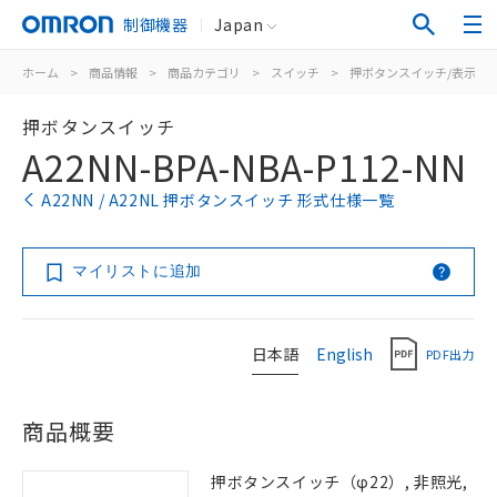
制御機器
Japan
ホーム
>
商品情報
>
商品カテゴリ
>
スイッチ
>
押ボタンスイッチ/表示灯
押ボタンスイッチ
A22NN-BPA-NBA-P112-NN
A22NN / A22NL 押ボタンスイッチ 形式仕様一覧
マイリストに追加
日本語
English
PDF出力
商品概要
押ボタンスイッチ（φ22）, 非照光,