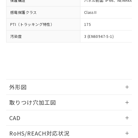
保護構造
パネル前面: IP66、NEMA4X, N
オムロン制御機器販売店や当社販売拠
フタル酸エステル類の４物質については閾値を超える意
武器並びにこれらの製造装置等に一切
いては、お客様のお取引先、ま
図的な使用がないことを確認しています。
点は「
販売ネットワーク
」をご確認
※2 環境保護使用期限
使用いたしません。
感電保護クラス
Class II
たはお客様担当のオムロン制御
ください。
当社は、貴社製品を第三者に販売する
機器販売店・当社販売員にご確
在庫状況および標準価格結果を当社の
※2 対応予定月
「ｅ」：有害物質（10物質）のすべてが基
PTI（トラッキング特性）
175
場合は、上記1、2および3の内容を当
認ください)
事前の承諾なく第三者に漏洩または開
準値以下であることを示します。
該第三者に通知します。また当社は、
示しないようお願いします。
汚染度
3 (EN60947-5-1)
部品在庫の切り替え状況などにより、予定
「10」：通常の使用状況下において有害物
販売先および販売に係わる関係者が違
マイパーツ機能（部品リスト作成サー
空
受注生産機種、また在庫状況の
月が前後することがあります。
質が外部に漏えいし、環境に深刻な影響を
法に輸出するおそれがある場合は、取
ビス）をご利用いただくには、I-Web
白
情報を公開していない機種
及ぼさない年数を意味します。
り引きをいたしません。
メンバーズにご登録されている必要が
「－」：未確認です。当社販売部門へお問
あります。
い合わせください。
お客様が当ウェブサイト上で当社にご
※3 非含有証明書ダウンロード
登録された部品リストについて、当社
および当社の共同利用者が、当社の製
下記の非含有証明書をダウンロードするこ
品・サービスに関するお客様との取
外形図
とができます。
合意する
キャンセル
引・商談に必要な範囲で利用すること
をご了承ください。
情報更新：2026/05/21
取りつけ穴加工図
EU RoHS指令（10物質）の非含有証明書
※当社の共同利用者とは、
"個人情報
51物質の非含有証明書（当社基準）
の共同利用に関して"
の「1.共同利
情報更新：2026/05/21
※本証明書は発行日時点で非含有を証明す
CAD
用者の範囲」に記載されている法人を
るもので、過去に遡って非含有を証明する
指します。
ものではありません。
ログイン/会員登録いただくと、CADデータをダウンロー
RoHS/REACH対応状況
また、RoHS指令のフタル酸エステル類４
ドすることができます。