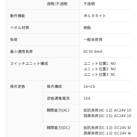
透明/不透明
不透明
動作機能
オルタネイト
ベゼル材質
樹脂
負荷
一般負荷用
最小適用負荷
DC5V 6mA
スイッチユニット構成
ユニット位置1: NO
ユニット位置2: NO
ユニット位置3: NC
接点定格
接点構成
2a+1b
※1 対応状況
定格通電電流
10A
対応済み：EU RoHS指令（10物質）の
開閉能力(AC)
抵抗負荷(AC-12): AC24V 10A/A
非含有に対応した製品が提供可能な商品で
誘導負荷(AC-15): AC24V 10A/AC
す。
対応予定：EU RoHS指令（10物質）の非含
開閉能力(DC)
抵抗負荷(DC-12): DC24V 8A/DC
ご利用条件
有に対応した製品に切り替える予定のある
誘導負荷(DC-13): DC24V 4A/DC
商品です。