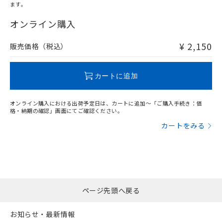
ます。
"対応済み"や非含有の記載がされた商品であっても、流通
在庫等で未対応品が混在する可能性があります。
オンライン購入
非含有品が必要な際は、弊社営業部門もしくは販売店へお
問い合わせください。
¥ 2,150
販売価格（税込）
この製品のRoHS/REACH対応状況ページへ
カートに追加
オンライン購入における出荷予定日は、カートに追加～「ご購入手続き：価
格・納期の確認」画面にてご確認ください。
カートをみる
ページ先頭へ戻る
お知らせ・最新情報