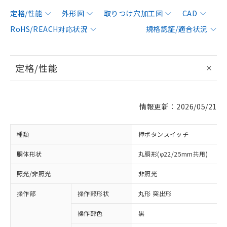
定格/性能
外形図
取りつけ穴加工図
CAD
RoHS/REACH対応状況
規格認証/適合状況
定格/性能
情報更新：2026/05/21
種類
押ボタンスイッチ
胴体形状
丸胴形(φ22/25mm共用)
照光/非照光
非照光
操作部
操作部形状
丸形 突出形
操作部色
黒