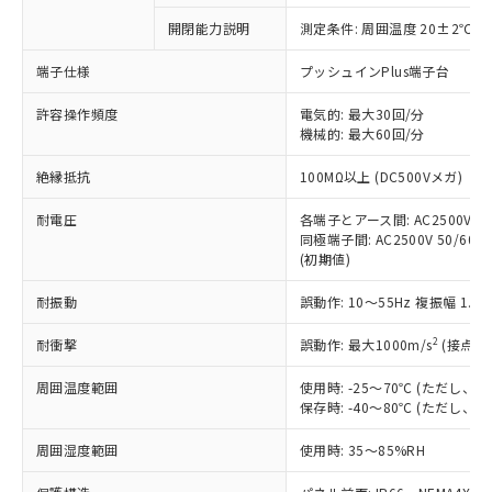
対応予定なし：EU RoHS指令（10物質）の
開閉能力説明
測定条件: 周囲温度 20±2℃、
以下の条件をお読みいただき、同意のうえ
非含有に非対応の商品で、対応品を出す予
ご利用ください。
定はありません。
端子仕様
プッシュインPlus端子台
調査・確認中：EU RoHS指令（10物質）の
本サービスは、当社制御機器事業取扱
※1 中国RoHS○×表
非含有の対応状況を調査中または確認中の
許容操作頻度
電気的: 最大30回/分
商品の当社在庫状況および標準価格
機械的: 最大60回/分
商品です。
(税抜)を提供させていただくもので
「○」：最大均質材料含有率が中国RoHSの
非該当品：ライセンス料など無形物で、有
す。
絶縁抵抗
100MΩ以上 (DC500Vメガ)
基準値以下であることを示します。
害物質有無と関係のない商品です。
当社制御機器事業取扱商品の中には、
「×」：最大均質材料含有率が中国RoHSの
仕入先様の事情により、非含有部品として
本サービスの対象外となる商品もある
耐電圧
各端子とアース間: AC2500V 50/
基準値を超えていることを示します。
いたものが、含有品と判明した場合などや
当社は、これら貴社製品のうち、外国
同極端子間: AC2500V 50/60Hz
ことをご了承ください。
「－」：未確認です。当社販売部門へお問
むを得ず変更することがあります。
為替および外国貿易法に定める商品
(初期値)
在庫状況および標準価格照会結果は、
い合わせください。
（以下｢規制貨物等」という）を輸出
記載している更新日時点での社内デー
*EU RoHS指令（10物質）：
耐振動
誤動作: 10～55Hz 複振幅 1.
または国外への提供する場合は、日本
記
タに基づき作成されるものであり、閲
説明
鉛(Pb) 1000ppm以下、 水銀(Hg) 1000ppm以下、 カド
*中国RoHS10物質の基準値 (GB/T26572)：
国政府の輸出許可(または役務取引許
号
覧された時点での実際の在庫および標
ミウム(Cd) 100ppm以下、
Pb(鉛) :1000ppm、 Hg(水銀) : 1000ppm、 Cd(カドミウ
2
耐衝撃
誤動作: 最大1000m/s
(接点開
可)を取得するなどの必要な手続きを
六価クロム(Cr(Ⅵ)) 1000ppm以下、ポリ臭化ビフェニル
ム) : 100ppm、
準価格とは異なる場合があることをご
類(PBB) 1000ppm以下、ポリ臭化ジフェニルエーテル類
Cr(Ⅵ)(六価クロム) : 1000ppm、 PBBs(ポリ臭化ビフェ
とります。
了承ください。
(PBDE) 1000ppm以下、フタル酸ビス(2-エチルヘキシ
○
一定数以上の在庫あり
ニル類) : 1000ppm、 PBDEs(ポリ臭化ジフェニルエーテ
周囲温度範囲
使用時: -25～70℃ (ただし
当社は規制貨物を破棄する場合は、完
ル) (DEHP)(別名：DOP) 1000ppm以下、フタル酸ブチ
正式な納期状況および標準価格はお客
ル類) : 1000ppm、
保存時: -40～80℃ (ただし
ルベンジル（BBP） 1000ppm以下、フタル酸ジブチル
全に破砕するなど、違法に輸出されな
DBP(フタル酸ジブチル) : 1000ppm、 DIBP(フタル酸ジ
様のお取引先、またはお客様担当のオ
（DBP） 1000ppm以下、フタル酸ジイソブチル
イソブチル) : 1000ppm、 BBP(フタル酸ブチルベンジ
△
一定数には満たないが在庫あり
いよう必要な手段を講じます。
ムロン制御機器販売店・当社販売員に
(DIBP) 1000ppm以下
周囲湿度範囲
使用時: 35～85%RH
ル) : 1000ppm、
当社は貴社製品を、核兵器、ミサイ
但し、RoHS指令で産業用監視および制御機器に対する
DEHP(フタル酸ビス(2-エチルヘキシル)) : 1000ppm
ご相談ください。
適用除外項目は除く。
ル、化学兵器、生物兵器またはその他
－
在庫なし(最新の在庫状況につ