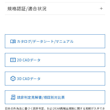
物質の対応では、対応完了までの期間は出
情報更新：2026/7/29
荷製品に未対応品が混在することから備考
規格認証/適合状況
欄に対応日を記載しておりました。
ログイン/会員登録
EU RoHS
注意事項・凡例
A22NN-BPA-NBA-P112-NNについての規格認証/適合状況に
既に当社にて対応品への在庫切替を完了
ついては、「カスタマーサポートセンタ お客様相談室」また
していることから、特段のことがない限
は貴社担当オムロン営業員または販売店にお問い合わせくだ
り、2022年1月12日より割愛しておりま
対応状況
対応予定月
※1
※2
さい。
す。
ダウンロードデータをご利用いただく前に、以下を必ずお読
みください。
カタログ/データシート/マニュアル
対応済み
ソフトウェアの使用条件
お問い合わせ
中国 RoHS
注意事項・凡例
2D CADデータ
中国 RoHS表
※1 ※2
3D CADデータ
Pb
Hg
Cd
Cr(VI)
該非判定見解書/項目別対比表
O
O
O
O
日本の外為法に基づく該非判定、およびEAR再輸出規制に関する見解が入手でき