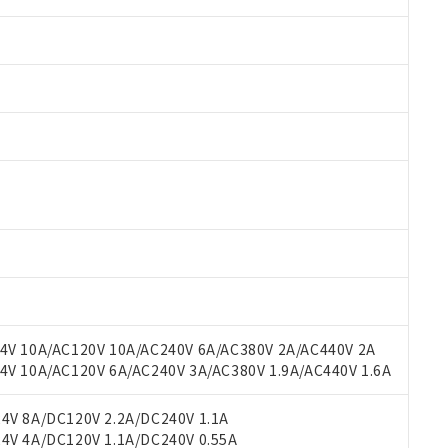
 RoHS指令（10物質）の非含有に対応した製品が提供可能な商品です
oHS指令（10物質）の非含有に対応した製品に切り替える予定のある
 RoHS指令（10物質）の非含有に非対応の商品で、対応品を出す予
 RoHS指令（10物質）の非含有の対応状況を調査中または確認中の
ンス料など無形物で、有害物質有無と関係のない商品です。
○×表
より、非含有部品としていたものが、含有品と判明した場合などやむ
みいただき、同意のうえご利用ください。
材料含有率が中国RoHSの基準値以下であることを示します。
材料含有率が中国RoHSの基準値を超えていることを示します。
V 10A/AC120V 10A/AC240V 6A/AC380V 2A/AC440V 2A
、当社制御機器事業取扱商品の当社在庫状況および標準価格(税抜)
ら貴社製品のうち、外国為替および外国貿易法に定める商品（以下｢
質）：
す。当社販売部門へお問い合わせください。
 10A/AC120V 6A/AC240V 3A/AC380V 1.9A/AC440V 1.6A
 水銀(Hg) 1000ppm以下、 カドミウム(Cd) 100ppm以下、
たは国外への提供する場合は、日本国政府の輸出許可(または役務取
000ppm以下、ポリ臭化ビフェニル類(PBB) 1000ppm以下、ポリ臭化ジフェニルエーテル類(P
事業取扱商品の中には、本サービスの対象外となる商品もあること
手続きをとります。
キシル) (DEHP)(別名：DOP) 1000ppm以下、フタル酸ブチルベンジル（BBP） 100
(GB/T26572)：
以下、フタル酸ジイソブチル (DIBP) 1000ppm以下
び標準価格照会結果は、記載している更新日時点での社内データに
V 8A/DC120V 2.2A/DC240V 1.1A
物を破棄する場合は、完全に破砕するなど、違法に輸出されないよ
(水銀) : 1000ppm、 Cd(カドミウム) : 100ppm、
業用監視および制御機器に対する適用除外項目は除く。
覧された時点での実際の在庫および標準価格とは異なる場合がある
V 4A/DC120V 1.1A/DC240V 0.55A
1000ppm、 PBBs(ポリ臭化ビフェニル類) : 1000ppm、 PBDEs(ポリ臭化ジフェニルエーテル類
物質については閾値を超える意図的な使用がないことを確認しています。