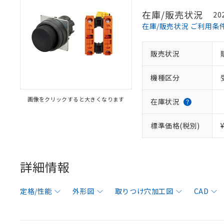
在庫/販売状況
20
在庫/販売状況 ご利用条
販売状況
機種区分
画像をクリックすると大きくなります
在庫状況
標準価格(税別)
詳細情報
定格/性能
外形図
取りつけ穴加工図
CAD