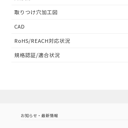
取りつけ穴加工図
CAD
ログイン/会員登録いただくと、CADデータをダウンロ
RoHS/REACH対応状況
規格認証/適合状況
EU RoHS
注意事項・凡例
UL認証
CSA認証
CEマーキング
ダウンロードデータをご利用いただく前に、以下を必ずお読
Yes
Yes
Yes
対応状況
対応予定月
※1
※2
ソフトウェアの使用条件
対応済み
LR型式承認
DNV型式承認
BV型式承認
KR
（イギリス
（ノルウェー
（フランス
（
お知らせ・最新情報
中国 RoHS
注意事項・凡例
船舶規格）
船舶規格）
船舶規格）
船