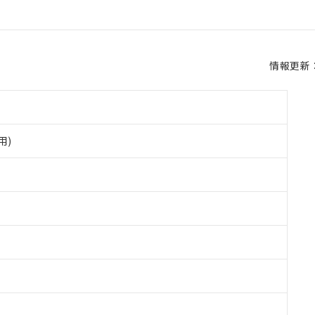
情報更新：2
用)