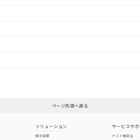
情報更新：2
情報更新：2
ードすることができます。
情報更新：
ログイン/会員登録
CCC認証
電波法
みください。
Yes
N/A
非含有証明書
※3
ページ先頭へ戻る
ダウンロードはこちら
型式承認
NK型式承認
ABS型式承認
韓国
（日本
（アメリカ
ソリューション
サービスサポ
舶規格）
船舶規格）
船舶規格）
解決提案
テスト機貸出