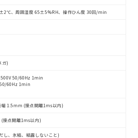
上の在庫あり
 1000ppm、 DIBP(フタル酸ジイソブチル) : 1000ppm、 BBP(フタル酸ブチルベンジル) :
品を、核兵器、ミサイル、化学兵器、生物兵器またはその他武器並
チルヘキシル)) : 1000ppm
況および標準価格はお客様のお取引先、またはお客様担当のオムロ
用いたしません。
0±2℃、周囲湿度 65±5%RH、操作ひん度 30回/min
ご相談ください。
は満たないが在庫あり
製品を第三者に販売する場合は、上記1、2および3の内容を当該第
機器販売店や当社販売拠点は「
販売ネットワーク
」をご確認くだ
販売先および販売に係わる関係者が違法に輸出するおそれがある場
用期限
び標準価格結果を当社の事前の承諾なく第三者に漏洩または開示し
え状況などにより、予定月が前後することがあります。
(最新の在庫状況については、お客様のお取引先、またはお客様担当
（10物質）のすべてが基準値以下であることを示します。
店・当社販売員にご確認ください)
能（部品リスト作成サービス）をご利用いただくには、I-Webメン
使用状況下において有害物質が外部に漏えいし、環境に深刻な影響を
あります。
機種、また在庫状況の情報を公開していない機種
ェブサイト上で当社にご登録された部品リストについて、当社およ
書ダウンロード
す。当社販売部門へお問い合わせください。
品・サービスに関するお客様との取引・商談に必要な範囲で利用す
メガ)
合意する
キャンセル
書をダウンロードすることができます。
利用者とは、
"個人情報の共同利用に関して"
の「1.共同利用者の
0V 50/60Hz 1min
します。
10物質）の非含有証明書
0/60Hz 1min
明書（当社基準）
日時点で非含有を証明するもので、過去に遡って非含有を証明するも
令のフタル酸エステル類４物質の対応では、対応完了までの期間は出
振幅 1.5mm (接点開離1ms以内)
備考欄に対応日を記載しておりました。
品への在庫切替を完了していることから、特段のことがない限り、20
2
(接点開離1ms以内)
す。
 (ただし、氷結、結露しないこと)