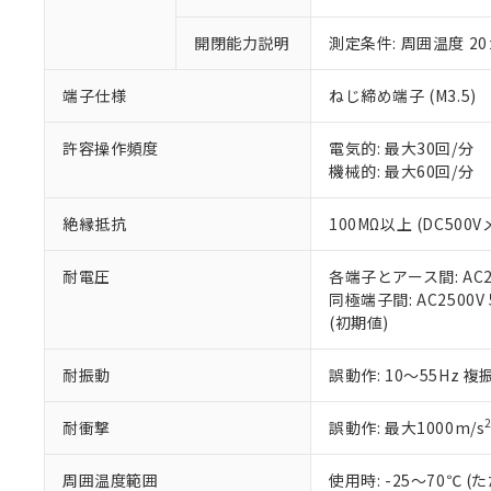
○
一定数以
DBP(フタル酸ジブチル) :
い。
当社は貴社製
DEHP(フタル酸ビス(2-エ
正式な納期状
置等に一切使
開閉能力説明
測定条件: 周囲温度 2
当社販売員に
※2 対応予定月
△
一定数に
当社は、貴社
オムロン制御
また当社は、
※2 環境保護使
端子仕様
ねじ締め端子 (M3.5)
在庫状況およ
部品在庫の切り替
たしません。
－
在庫なし
す。
「ｅ」：有害物質
機器販売
許容操作頻度
電気的: 最大30回/分
マイパーツ機
「10」：通常の
機械的: 最大60回/分
ている必要が
味します。
空
受注生産
お客様が当ウ
※3 非含有証明
「－」：未確認で
白
が、当社の製
絶縁抵抗
100MΩ以上 (DC500V
さい。
下記の非含有証明
※当社の共同
耐電圧
各端子とアース間: AC250
いる法人を指
EU RoHS指令（
同極端子間: AC2500V 5
51物質の非含有証
(初期値)
※本証明書は発行
また、RoHS指
耐振動
誤動作: 10～55Hz 複
混在することから
既に当社にて対応
耐衝撃
誤動作: 最大1000m/s
り割愛しておりま
周囲温度範囲
使用時: -25～70℃