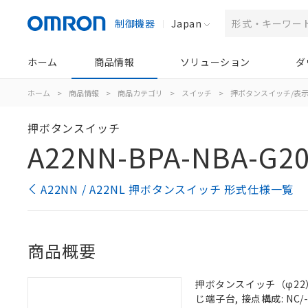
制御機器
Japan
ホーム
商品情報
ソリューション
ダ
ホーム
>
商品情報
>
商品カテゴリ
>
スイッチ
>
押ボタンスイッチ/表
押ボタンスイッチ
A22NN-BPA-NBA-G2
A22NN / A22NL 押ボタンスイッチ 形式仕様一覧
商品概要
押ボタンスイッチ（φ22）,
じ端子台, 接点構成: NC/-