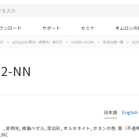
ウンロード
サポート
セミナ
オムロンの
示灯
>
φ22(φ25):照光・非照光・表示灯
>
A22NN / A22NL
>
形式仕様一覧
>
A22
02-NN
日本語
English
 非照光, 樹脂ベゼル, 突出形, オルタネイト, ボタンの色: 黒（不透明）,
/NC