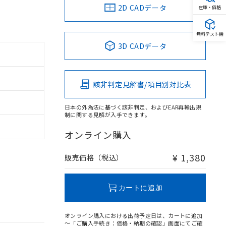
2D CADデータ
在庫・価格
無料テスト機
3D CADデータ
該非判定見解書/項目別対比表
日本の外為法に基づく該非判定、およびEAR再輸出規
制に関する見解が入手できます。
オンライン購入
¥ 1,380
販売価格（税込）
カートに追加
オンライン購入における出荷予定日は、カートに追加
～「ご購入手続き：価格・納期の確認」画面にてご確