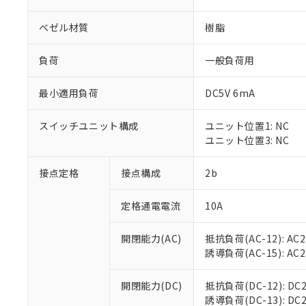
ベゼル材質
樹脂
負荷
一般負荷用
最小適用負荷
DC5V 6mA
※1 対応状況
スイッチユニット構成
ユニット位置1: NC
対応済み：EU
ユニット位置3: NC
対応予定：EU R
対応予定なし：EU
調査・確認中：EU
接点定格
接点構成
2b
ご利用条件
非該当品：ライセ
※1 中国RoHS
仕入先様の事情に
定格通電電流
10A
があります。
以下の条件をお読
「○」：最大均質
「×」：最大均質
開閉能力(AC)
抵抗負荷(AC-12): AC24
本サービスは
当社は、これ
*EU RoHS指令（10物
「－」：未確認で
誘導負荷(AC-15): AC24V
鉛(Pb) 1000ppm以下、
くものです。
う）を輸出ま
記
説明
六価クロム(Cr(Ⅵ)) 1
当社制御機器
などの必要な
フタル酸ビス(2-エチルヘ
号
*中国RoHS10物質の基準値 
ル（DBP） 1000ppm
在庫状況およ
開閉能力(DC)
抵抗負荷(DC-12): DC24
当社は規制貨
Pb(鉛) :1000ppm、 Hg
但し、RoHS指令で産
のであり、閲
誘導負荷(DC-13): DC24
ます。
Cr(Ⅵ)(六価クロム) : 
フタル酸エステル類の４