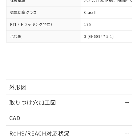
保護構造
パネル前面: IP66、NEMA4X, N
オムロン制御機器販売店や当社販売拠
フタル酸エステル類の４物質については閾値を超える意
武器並びにこれらの製造装置等に一切
いては、お客様のお取引先、ま
図的な使用がないことを確認しています。
点は「
販売ネットワーク
」をご確認
※2 環境保護使用期限
使用いたしません。
感電保護クラス
Class II
たはお客様担当のオムロン制御
ください。
当社は、貴社製品を第三者に販売する
機器販売店・当社販売員にご確
在庫状況および標準価格結果を当社の
※2 対応予定月
「ｅ」：有害物質（10物質）のすべてが基
PTI（トラッキング特性）
175
場合は、上記1、2および3の内容を当
認ください)
事前の承諾なく第三者に漏洩または開
準値以下であることを示します。
該第三者に通知します。また当社は、
示しないようお願いします。
汚染度
3 (EN60947-5-1)
部品在庫の切り替え状況などにより、予定
「10」：通常の使用状況下において有害物
販売先および販売に係わる関係者が違
マイパーツ機能（部品リスト作成サー
空
受注生産機種、また在庫状況の
月が前後することがあります。
質が外部に漏えいし、環境に深刻な影響を
法に輸出するおそれがある場合は、取
ビス）をご利用いただくには、I-Web
白
情報を公開していない機種
及ぼさない年数を意味します。
り引きをいたしません。
メンバーズにご登録されている必要が
「－」：未確認です。当社販売部門へお問
あります。
い合わせください。
お客様が当ウェブサイト上で当社にご
※3 非含有証明書ダウンロード
登録された部品リストについて、当社
および当社の共同利用者が、当社の製
下記の非含有証明書をダウンロードするこ
品・サービスに関するお客様との取
外形図
とができます。
合意する
キャンセル
引・商談に必要な範囲で利用すること
をご了承ください。
情報更新：2026/05/21
取りつけ穴加工図
EU RoHS指令（10物質）の非含有証明書
※当社の共同利用者とは、
"個人情報
51物質の非含有証明書（当社基準）
の共同利用に関して"
の「1.共同利
情報更新：2026/05/21
※本証明書は発行日時点で非含有を証明す
CAD
用者の範囲」に記載されている法人を
るもので、過去に遡って非含有を証明する
指します。
ものではありません。
ログイン/会員登録いただくと、CADデータをダウンロー
RoHS/REACH対応状況
また、RoHS指令のフタル酸エステル類４
ドすることができます。