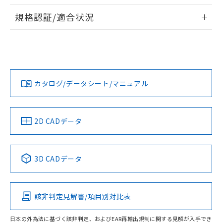
物質の対応では、対応完了までの期間は出
情報更新：2026/7/29
荷製品に未対応品が混在することから備考
規格認証/適合状況
欄に対応日を記載しておりました。
ログイン/会員登録
EU RoHS
注意事項・凡例
既に当社にて対応品への在庫切替を完了
UL認証
CSA認証
CEマーキング
していることから、特段のことがない限
り、2022年1月12日より割愛しておりま
Yes
Yes
Yes
対応状況
対応予定月
※1
※2
す。
ダウンロードデータをご利用いただく前に、以下を必ずお読
みください。
カタログ/データシート/マニュアル
対応済み
ソフトウェアの使用条件
LR型式承認
DNV型式承認
BV型式承認
KR型式承
（イギリス
（ノルウェー
（フランス
（韓国
船舶規格）
船舶規格）
船舶規格）
船舶規格
中国 RoHS
注意事項・凡例
2D CADデータ
No
No
No
No
中国 RoHS表
※1 ※2
3D CADデータ
この製品の規格認証/適合状況ページへ
Pb
Hg
Cd
Cr(VI)
その他の認証はこちらのページからご検索ください
該非判定見解書/項目別対比表
O
O
O
O
日本の外為法に基づく該非判定、およびEAR再輸出規制に関する見解が入手でき