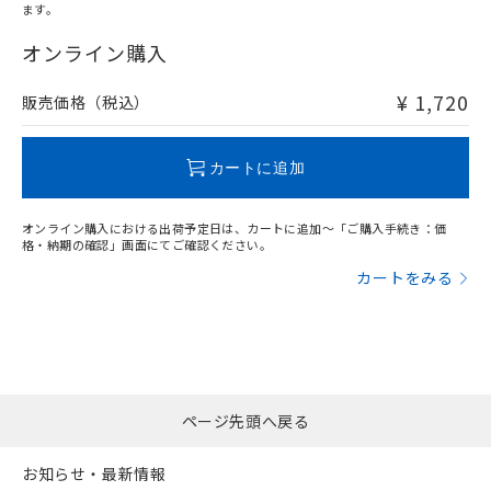
ます。
"対応済み"や非含有の記載がされた商品であっても、流通
在庫等で未対応品が混在する可能性があります。
オンライン購入
非含有品が必要な際は、弊社営業部門もしくは販売店へお
問い合わせください。
¥ 1,720
販売価格（税込）
この製品のRoHS/REACH対応状況ページへ
カートに追加
オンライン購入における出荷予定日は、カートに追加～「ご購入手続き：価
格・納期の確認」画面にてご確認ください。
カートをみる
ページ先頭へ戻る
お知らせ・最新情報