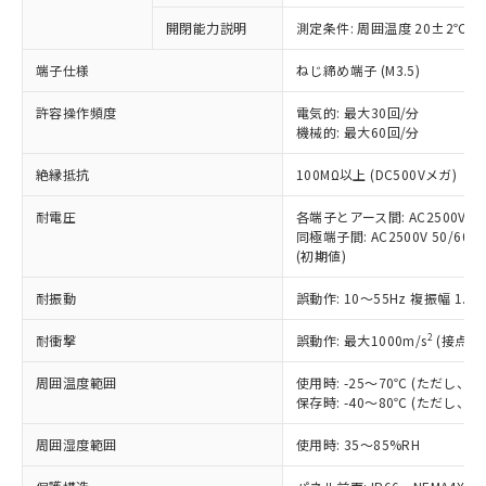
対応予定なし：EU RoHS指令（10物質）の
開閉能力説明
測定条件: 周囲温度 20±2℃、
以下の条件をお読みいただき、同意のうえ
非含有に非対応の商品で、対応品を出す予
ご利用ください。
定はありません。
端子仕様
ねじ締め端子 (M3.5)
調査・確認中：EU RoHS指令（10物質）の
本サービスは、当社制御機器事業取扱
※1 中国RoHS○×表
非含有の対応状況を調査中または確認中の
許容操作頻度
電気的: 最大30回/分
商品の当社在庫状況および標準価格
機械的: 最大60回/分
商品です。
(税抜)を提供させていただくもので
「○」：最大均質材料含有率が中国RoHSの
非該当品：ライセンス料など無形物で、有
す。
絶縁抵抗
100MΩ以上 (DC500Vメガ)
基準値以下であることを示します。
害物質有無と関係のない商品です。
当社制御機器事業取扱商品の中には、
「×」：最大均質材料含有率が中国RoHSの
仕入先様の事情により、非含有部品として
本サービスの対象外となる商品もある
耐電圧
各端子とアース間: AC2500V 50/
基準値を超えていることを示します。
いたものが、含有品と判明した場合などや
当社は、これら貴社製品のうち、外国
同極端子間: AC2500V 50/60Hz
ことをご了承ください。
「－」：未確認です。当社販売部門へお問
むを得ず変更することがあります。
為替および外国貿易法に定める商品
(初期値)
在庫状況および標準価格照会結果は、
い合わせください。
（以下｢規制貨物等」という）を輸出
記載している更新日時点での社内デー
*EU RoHS指令（10物質）：
耐振動
誤動作: 10～55Hz 複振幅 1.
または国外への提供する場合は、日本
記
タに基づき作成されるものであり、閲
説明
鉛(Pb) 1000ppm以下、 水銀(Hg) 1000ppm以下、 カド
*中国RoHS10物質の基準値 (GB/T26572)：
国政府の輸出許可(または役務取引許
号
覧された時点での実際の在庫および標
ミウム(Cd) 100ppm以下、
Pb(鉛) :1000ppm、 Hg(水銀) : 1000ppm、 Cd(カドミウ
2
耐衝撃
誤動作: 最大1000m/s
(接点開
可)を取得するなどの必要な手続きを
六価クロム(Cr(Ⅵ)) 1000ppm以下、ポリ臭化ビフェニル
ム) : 100ppm、
準価格とは異なる場合があることをご
類(PBB) 1000ppm以下、ポリ臭化ジフェニルエーテル類
Cr(Ⅵ)(六価クロム) : 1000ppm、 PBBs(ポリ臭化ビフェ
とります。
了承ください。
(PBDE) 1000ppm以下、フタル酸ビス(2-エチルヘキシ
○
一定数以上の在庫あり
ニル類) : 1000ppm、 PBDEs(ポリ臭化ジフェニルエーテ
周囲温度範囲
使用時: -25～70℃ (ただし
当社は規制貨物を破棄する場合は、完
ル) (DEHP)(別名：DOP) 1000ppm以下、フタル酸ブチ
正式な納期状況および標準価格はお客
ル類) : 1000ppm、
保存時: -40～80℃ (ただし
ルベンジル（BBP） 1000ppm以下、フタル酸ジブチル
全に破砕するなど、違法に輸出されな
DBP(フタル酸ジブチル) : 1000ppm、 DIBP(フタル酸ジ
様のお取引先、またはお客様担当のオ
（DBP） 1000ppm以下、フタル酸ジイソブチル
イソブチル) : 1000ppm、 BBP(フタル酸ブチルベンジ
△
一定数には満たないが在庫あり
いよう必要な手段を講じます。
ムロン制御機器販売店・当社販売員に
(DIBP) 1000ppm以下
周囲湿度範囲
使用時: 35～85%RH
ル) : 1000ppm、
当社は貴社製品を、核兵器、ミサイ
但し、RoHS指令で産業用監視および制御機器に対する
DEHP(フタル酸ビス(2-エチルヘキシル)) : 1000ppm
ご相談ください。
適用除外項目は除く。
ル、化学兵器、生物兵器またはその他
－
在庫なし(最新の在庫状況につ