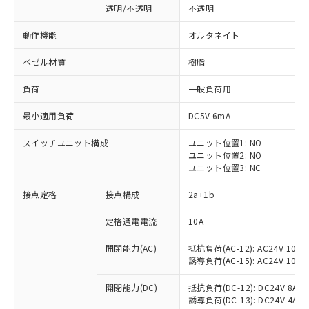
透明/不透明
不透明
動作機能
オルタネイト
ベゼル材質
樹脂
負荷
一般負荷用
最小適用負荷
DC5V 6mA
スイッチユニット構成
ユニット位置1: NO
ユニット位置2: NO
ユニット位置3: NC
接点定格
接点構成
2a+1b
※1 対応状況
定格通電電流
10A
対応済み：EU RoHS指令（10物質）の
開閉能力(AC)
抵抗負荷(AC-12): AC24V 10A/A
非含有に対応した製品が提供可能な商品で
誘導負荷(AC-15): AC24V 10A/AC
す。
対応予定：EU RoHS指令（10物質）の非含
開閉能力(DC)
抵抗負荷(DC-12): DC24V 8A/DC
ご利用条件
有に対応した製品に切り替える予定のある
誘導負荷(DC-13): DC24V 4A/DC
商品です。