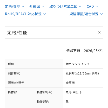
定格/性能
外形図
取りつけ穴加工図
CAD
RoHS/REACH対応状況
規格認証/適合状況
定格/性能
情報更新：2026/05/21
種類
押ボタンスイッチ
胴体形状
丸胴形(φ22/25mm共用)
照光/非照光
非照光
操作部
操作部形状
丸形 突出形
操作部色
黒