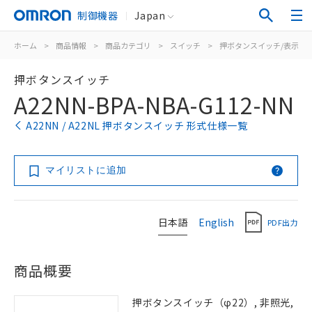
制御機器
Japan
ホーム
>
商品情報
>
商品カテゴリ
>
スイッチ
>
押ボタンスイッチ/表示灯
押ボタンスイッチ
A22NN-BPA-NBA-G112-NN
A22NN / A22NL 押ボタンスイッチ 形式仕様一覧
マイリストに追加
日本語
English
PDF出力
商品概要
押ボタンスイッチ（φ22）, 非照光,