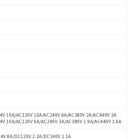
 RoHS指令（10物質）の非含有に対応した製品が提供可能な商品です
oHS指令（10物質）の非含有に対応した製品に切り替える予定のある
 RoHS指令（10物質）の非含有に非対応の商品で、対応品を出す予
 RoHS指令（10物質）の非含有の対応状況を調査中または確認中の
ンス料など無形物で、有害物質有無と関係のない商品です。
○×表
より、非含有部品としていたものが、含有品と判明した場合などやむ
みいただき、同意のうえご利用ください。
材料含有率が中国RoHSの基準値以下であることを示します。
材料含有率が中国RoHSの基準値を超えていることを示します。
、当社制御機器事業取扱商品の当社在庫状況および標準価格(税抜)
ら貴社製品のうち、外国為替および外国貿易法に定める商品（以下｢
質）：
V 10A/AC120V 10A/AC240V 6A/AC380V 2A/AC440V 2A
す。当社販売部門へお問い合わせください。
 水銀(Hg) 1000ppm以下、 カドミウム(Cd) 100ppm以下、
たは国外への提供する場合は、日本国政府の輸出許可(または役務取
 10A/AC120V 6A/AC240V 3A/AC380V 1.9A/AC440V 1.6A
000ppm以下、ポリ臭化ビフェニル類(PBB) 1000ppm以下、ポリ臭化ジフェニルエーテル類(P
事業取扱商品の中には、本サービスの対象外となる商品もあること
手続きをとります。
キシル) (DEHP)(別名：DOP) 1000ppm以下、フタル酸ブチルベンジル（BBP） 100
(GB/T26572)：
以下、フタル酸ジイソブチル (DIBP) 1000ppm以下
び標準価格照会結果は、記載している更新日時点での社内データに
物を破棄する場合は、完全に破砕するなど、違法に輸出されないよ
(水銀) : 1000ppm、 Cd(カドミウム) : 100ppm、
V 8A/DC120V 2.2A/DC240V 1.1A
業用監視および制御機器に対する適用除外項目は除く。