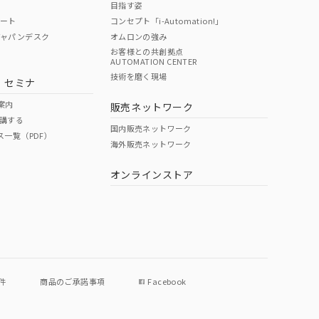
目指す姿
ポート
コンセプト「i-Automation!」
ジャパンデスク
オムロンの強み
お客様との共創拠点
AUTOMATION CENTER
DIBP
BBP
DEHP
環境保護
技術を磨く現場
・セミナ
使用期限
案内
販売ネットワーク
講する
O
O
O
e
国内販売ネットワーク
ス一覧（PDF）
海外販売ネットワーク
オンラインストア
状況ページへ
件
商品のご承諾事項
Facebook