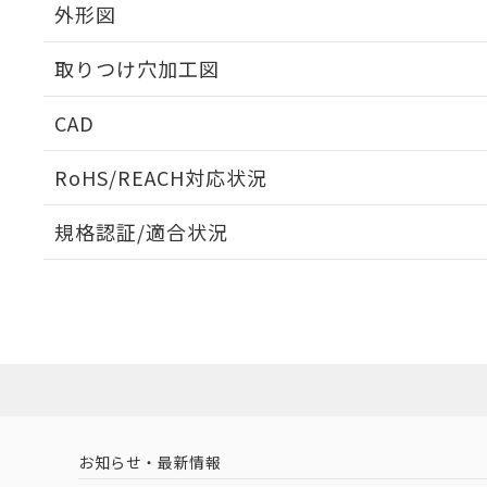
外形図
取りつけ穴加工図
CAD
ログイン/会員登録いただくと、CADデータをダウンロ
RoHS/REACH対応状況
規格認証/適合状況
EU RoHS
注意事項・凡例
A22NN-BPA-NAA-P122-NNについての規格認証/適
業員または販売店にお問い合わせください。
ダウンロードデータをご利用いただく前に、以下を必ずお読
対応状況
対応予定月
※1
※2
ソフトウェアの使用条件
対応済み
お知らせ・最新情報
中国 RoHS
注意事項・凡例