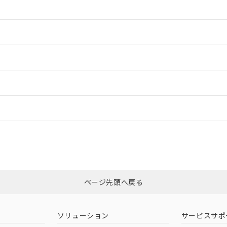
情報更新：2
情報更新：2
ードすることができます。
情報更新：
ログイン/会員登録
合状況については、「カスタマーサポートセンタ お客様相談室」または貴社
みください。
非含有証明書
※3
ページ先頭へ戻る
ダウンロードはこちら
ソリューション
サービスサポ