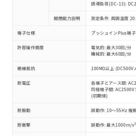
のであり、閲
ます。
Cr(Ⅵ)(六価クロム) : 
フタル酸エステル類の４
誘導負荷(DC-13): DC24
○
一定数以
DBP(フタル酸ジブチル) :
い。
当社は貴社製
DEHP(フタル酸ビス(2-エ
正式な納期状
置等に一切使
開閉能力説明
測定条件: 周囲温度 2
当社販売員に
※2 対応予定月
△
一定数に
当社は、貴社
オムロン制御
また当社は、
※2 環境保護使
在庫状況およ
部品在庫の切り替
たしません。
端子仕様
プッシュインPlus端
－
在庫なし
す。
「ｅ」：有害物質
機器販売
マイパーツ機
「10」：通常の
許容操作頻度
電気的: 最大30回/分
ている必要が
味します。
機械的: 最大60回/分
空
受注生産
お客様が当ウ
※3 非含有証明
「－」：未確認で
白
が、当社の製
絶縁抵抗
100MΩ以上 (DC500V
さい。
下記の非含有証明
※当社の共同
耐電圧
各端子とアース間: AC250
いる法人を指
EU RoHS指令（
同極端子間: AC2500V 5
51物質の非含有証
(初期値)
※本証明書は発行
また、RoHS指
混在することから
耐振動
誤動作: 10～55Hz 複
既に当社にて対応
り割愛しておりま
耐衝撃
誤動作: 最大1000m/s