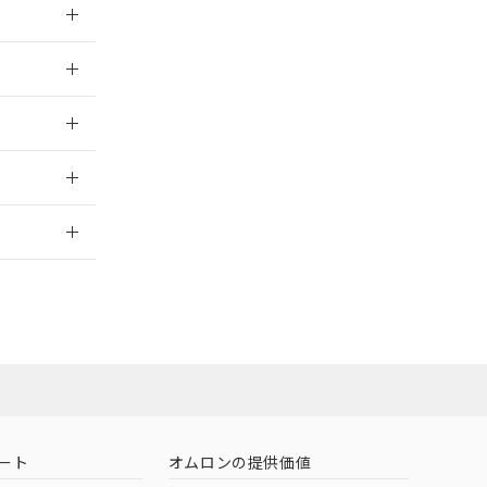
026/05/21
026/05/21
2026/7/29
担当オムロン営
お問い合わせ
ート
オムロンの提供価値