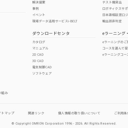
解決提案
テスト機貸出
事例
ロボティクスサ
イベント
日本語相談窓口
現場データ活用サービスi-BELT
輸出該非判定
I)
PBBs
PBDEs
DBP
ダウンロードセンタ
eラーニング
カタログ
eラーニングのご
マニュアル
コースを選んで受
O
O
O
2D CAD
eラーニングコー
3D CAD
電気制御CAD
在庫等で未対応品が混在する可能性があります。
ソフトウェア
問い合わせください。
この製品のRoHS/REACH対応
り組み
イトマップ
関連リンク
個人情報の
取り扱いについて
ご利用条
© Copyright OMRON Corporation 1996 - 2026.
All Rights Reserved.