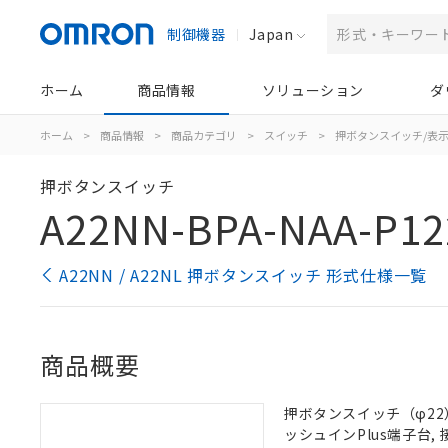
制御機器
Japan
ホーム
商品情報
ソリューション
ダ
ホーム
>
商品情報
>
商品カテゴリ
>
スイッチ
>
押ボタンスイッチ/表
押ボタンスイッチ
A22NN-BPA-NAA-P12
A22NN / A22NL 押ボタンスイッチ 形式仕様一覧
商品概要
押ボタンスイッチ（φ22）,
ッシュインPlus端子台, 接