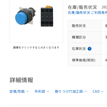
在庫/販売状況
20
在庫/販売状況 ご利用条
販売状況
機種区分
画像をクリックすると大きくなります
在庫状況
標準価格(税別)
詳細情報
定格/性能
外形図
取りつけ穴加工図
CAD