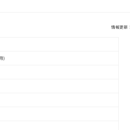
情報更新：2
用)