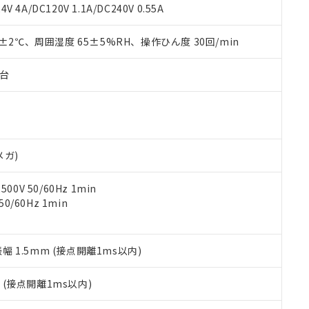
覧された時点での実際の在庫および標準価格とは異なる場合がある
1000ppm、 PBBs(ポリ臭化ビフェニル類) : 1000ppm、 PBDEs(ポリ臭化ジフェニルエーテル類
物質については閾値を超える意図的な使用がないことを確認しています。
V 4A/DC120V 1.1A/DC240V 0.55A
上の在庫あり
 1000ppm、 DIBP(フタル酸ジイソブチル) : 1000ppm、 BBP(フタル酸ブチルベンジル) :
品を、核兵器、ミサイル、化学兵器、生物兵器またはその他武器並
チルヘキシル)) : 1000ppm
況および標準価格はお客様のお取引先、またはお客様担当のオムロ
用いたしません。
0±2℃、周囲湿度 65±5%RH、操作ひん度 30回/min
ご相談ください。
は満たないが在庫あり
製品を第三者に販売する場合は、上記1、2および3の内容を当該第
機器販売店や当社販売拠点は「
販売ネットワーク
」をご確認くだ
販売先および販売に係わる関係者が違法に輸出するおそれがある場
用期限
び標準価格結果を当社の事前の承諾なく第三者に漏洩または開示し
え状況などにより、予定月が前後することがあります。
子台
(最新の在庫状況については、お客様のお取引先、またはお客様担当
（10物質）のすべてが基準値以下であることを示します。
店・当社販売員にご確認ください)
能（部品リスト作成サービス）をご利用いただくには、I-Webメン
使用状況下において有害物質が外部に漏えいし、環境に深刻な影響を
あります。
機種、また在庫状況の情報を公開していない機種
ェブサイト上で当社にご登録された部品リストについて、当社およ
書ダウンロード
す。当社販売部門へお問い合わせください。
品・サービスに関するお客様との取引・商談に必要な範囲で利用す
合意する
キャンセル
メガ)
書をダウンロードすることができます。
利用者とは、
"個人情報の共同利用に関して"
の「1.共同利用者の
0V 50/60Hz 1min
します。
10物質）の非含有証明書
0/60Hz 1min
明書（当社基準）
日時点で非含有を証明するもので、過去に遡って非含有を証明するも
令のフタル酸エステル類４物質の対応では、対応完了までの期間は出
備考欄に対応日を記載しておりました。
振幅 1.5mm (接点開離1ms以内)
品への在庫切替を完了していることから、特段のことがない限り、20
す。
2
(接点開離1ms以内)