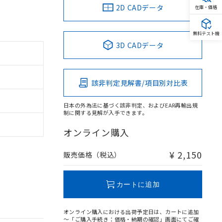
2D CADデータ
在庫・価格
無料テスト機
3D CADデータ
該非判定見解書/項目別対比表
日本の外為法に基づく該非判定、およびEAR再輸出規
制に関する見解が入手できます。
オンライン購入
¥ 2,150
販売価格（税込）
カートに追加
オンライン購入における出荷予定日は、カートに追加
～「ご購入手続き：価格・納期の確認」画面にてご確