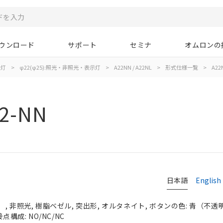
ウンロード
サポート
セミナ
オムロンの
示灯
>
φ22(φ25):照光・非照光・表示灯
>
A22NN / A22NL
>
形式仕様一覧
>
A22
2-NN
日本語
English
 非照光, 樹脂ベゼル, 突出形, オルタネイト, ボタンの色: 青（不透明）,
点構成: NO/NC/NC