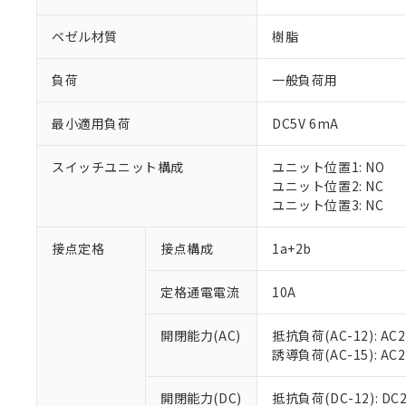
ベゼル材質
樹脂
負荷
一般負荷用
最小適用負荷
DC5V 6mA
※1 対応状況
スイッチユニット構成
ユニット位置1: NO
対応済み：EU
ユニット位置2: NC
対応予定：EU R
ユニット位置3: NC
対応予定なし：EU
調査・確認中：EU
ご利用条件
接点定格
接点構成
1a+2b
非該当品：ライセ
※1 中国RoHS
仕入先様の事情に
定格通電電流
10A
があります。
以下の条件をお読
「○」：最大均質
「×」：最大均質
本サービスは
当社は、これ
*EU RoHS指令（10物
開閉能力(AC)
抵抗負荷(AC-12): AC24
「－」：未確認で
鉛(Pb) 1000ppm以下、
くものです。
う）を輸出ま
誘導負荷(AC-15): AC24V
記
説明
六価クロム(Cr(Ⅵ)) 1
当社制御機器
などの必要な
フタル酸ビス(2-エチルヘ
号
*中国RoHS10物質の基準値 
ル（DBP） 1000ppm
在庫状況およ
当社は規制貨
Pb(鉛) :1000ppm、 Hg
開閉能力(DC)
抵抗負荷(DC-12): DC24
但し、RoHS指令で産