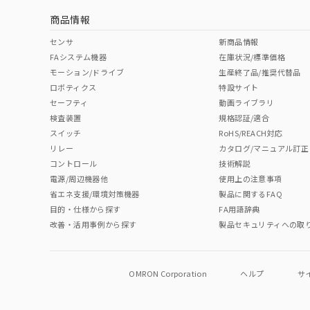
商品情報
中国 RoHS表
※1 ※2
センサ
新商品情報
FAシステム機器
在庫状況/標準価格
Pb
Hg
Cd
Cr(V
モーション/ドライブ
生産終了品/推奨代替品
ロボティクス
特設サイト
セーフティ
動画ライブラリ
検査装置
規格認証/適合
O
O
O
O
スイッチ
RoHS/REACH対応
リレー
カタログ/マニュアル訂正
コントロール
技術解説
"対応済み"や非含有の記載がされた商品であっても、流通
電源/周辺機器他
使用上の注意事項
非含有品が必要な際は、弊社営業部門もしくは販売店へお
省エネ支援/環境対策機器
製品に関するFAQ
目的・仕様から探す
FA用語辞典
改善・活用事例から探す
製品セキュリティへの取
OMRON Corporation
ヘルプ
サ